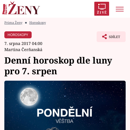
ŽIVĚ
Prima Ženy
■
Horoskopy
Trendy:
Polabí
Inspekce
Prostřeno!
AYTO?
HOROSKOPY
SDÍLET
Módní alarm
Zrádci
Proměny
7. srpna 2017 04:00
Martina Čerňanská
Denní horoskop dle luny
pro 7. srpen
Témata
Celebrity
Vztahy
Seriály