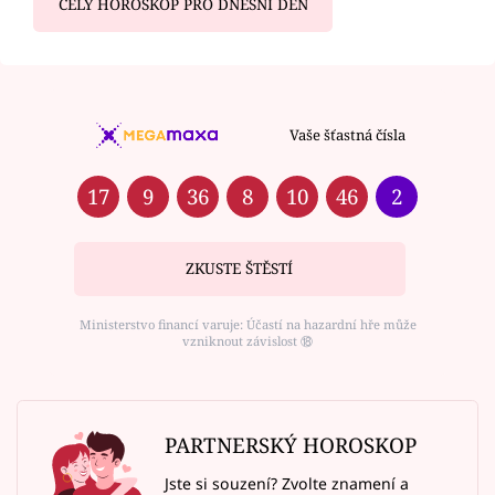
CELÝ HOROSKOP PRO DNEŠNÍ DEN
Vaše šťastná čísla
17
9
36
8
10
46
2
ZKUSTE ŠTĚSTÍ
Ministerstvo financí varuje: Účastí na hazardní hře může
vzniknout závislost ⑱
PARTNERSKÝ HOROSKOP
Jste si souzení? Zvolte znamení a