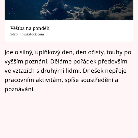
Horoskopy
Sledujte prima+
Věštba na pondělí
Filmový festival Karlovy Vary
Zdroj: thinkstock.com
Pořady
Jde o silný, úplňkový den, den očisty, touhy po
vyšším poznání. Děláme pořádek především
Mámy sobě
ve vztazích s druhými lidmi. Dnešek nepřeje
pracovním aktivitám, spíše soustředění a
Přihlášení
poznávání.
Sledujte nás