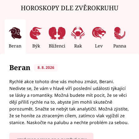
HOROSKOPY DLE ZVĚROKRUHU
Beran
Býk
Blíženci
Rak
Lev
Panna
V
Beran
8. 8. 2026
Rychlé akce tohoto dne vás mohou zmást, Berani.
Nedivte se, že vám v hlavě víří poslední události týkající
se lásky a romantiky. Možná budete mít pocit, že se věci
dějí příliš rychle na to, abyste jim mohli skutečně
porozumět. Snažte se nebýt tak analytičtí. Možná zjistíte,
že se honíte za ztraceným cílem, zatímco vlak vyjíždí ze
stanice. Naskočte na palubu a nechte problém za sebou.