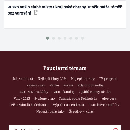
Rusko našlo slabé místo ukrajinské obrany. Útočit může téměř
bez varování
Populární témata
Jak zhubnout
Nejlepší filmy 2024
Nejlepší horory
TV program
Změna času
Partie
Počasí
Kdy budou volby
ZOO Nové začátky
Auto – katalog
7 pádů Honzy Dědka
Volby 2025
Svařené víno
Tatarák podle Pohlreicha
Aloe vera
Pěstování lichořeřišnice
Výpočet ascendentu
Tvarohové knedlíky
Nejlepší palačinky
Švestkový koláč