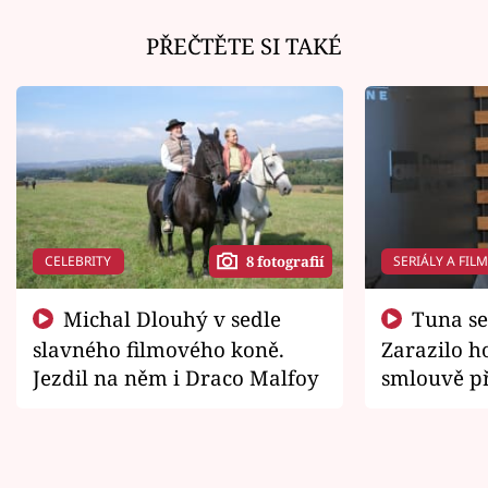
PŘEČTĚTE SI TAKÉ
CELEBRITY
SERIÁLY A FIL
8 fotografií
Michal Dlouhý v sedle
Tuna se chtěl vrátit domů.
slavného filmového koně.
Zarazilo ho
Jezdil na něm i Draco Malfoy
smlouvě př
zemřít