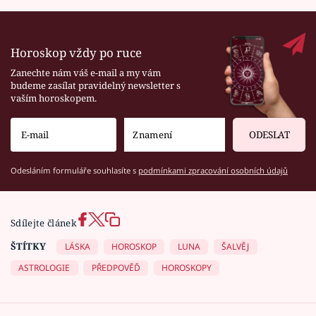
Horoskop vždy po ruce
Zanechte nám váš e-mail a my vám
budeme zasílat pravidelný newsletter s
vaším horoskopem.
ODESLAT
Odesláním formuláře souhlasíte s
podmínkami zpracování osobních údajů
Sdílejte článek
ŠTÍTKY
LÁSKA
HOROSKOP
LUNA
ŠALVĚJ
ASTROLOGIE
PŘEDPOVĚĎ
HOROSKOPY