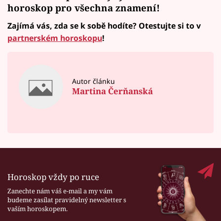
horoskop
pro všechna znamení!
Zajímá vás, zda se k sobě hodíte? Otestujte si to v
partnerském horoskopu
!
Autor článku
Martina Čerňanská
Horoskop vždy po ruce
Zanechte nám váš e-mail a my vám
budeme zasílat pravidelný newsletter s
vaším horoskopem.