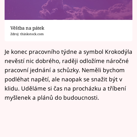
Horoskopy
Sledujte prima+
Věštba na pátek
Filmový festival Karlovy Vary
Zdroj: thinkstock.com
Pořady
Je konec pracovního týdne a symbol Krokodýla
nevěstí nic dobrého, raději odložíme náročné
Mámy sobě
pracovní jednání a schůzky. Neměli bychom
podléhat napětí, ale naopak se snažit být v
Přihlášení
klidu. Uděláme si čas na procházku a tříbení
myšlenek a plánů do budoucnosti.
Sledujte nás