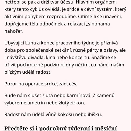
netřepí se pak a drží tvar účesu. Hlavním orgánem,
který tento cyklus ovládá, je srdce a cévní systém, který
aktivním pohybem rozproudíme. Cítíme-li se unaveni,
dopřejeme tělu odpočinek a relaxaci „s nohama
nahoře“.
Ubývající Luna a konec pracovního týdne je příznivá
doba pro společenské setkání, různé párty a oslavy, ale
i návštěvu divadla, kina nebo koncertu. Snažíme se
oživit pochmurné podzimní dny něčím, co nám i našim
blízkým udělá radost.
Pozor na operace srdce, zad, cév.
Bude nám slušet žlutá nebo karmínová. Z kamenů
vybereme ametrín nebo žlutý zirkon.
Radost nám udělá vůně kokosu nebo ibišku.
Přečtěte si i podrobný
týdenní i měsíční