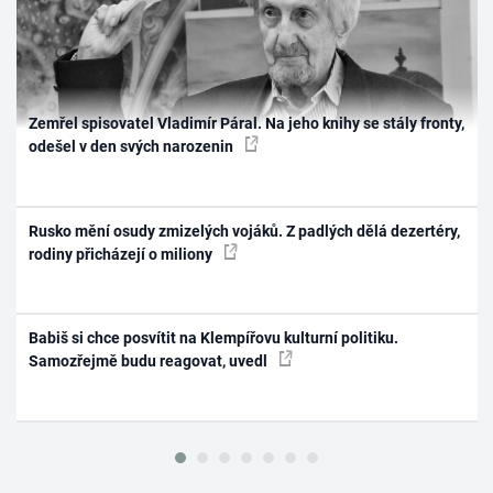
Zemřel spisovatel Vladimír Páral. Na jeho knihy se stály fronty,
odešel v den svých narozenin
Rusko mění osudy zmizelých vojáků. Z padlých dělá dezertéry,
rodiny přicházejí o miliony
Babiš si chce posvítit na Klempířovu kulturní politiku.
Samozřejmě budu reagovat, uvedl