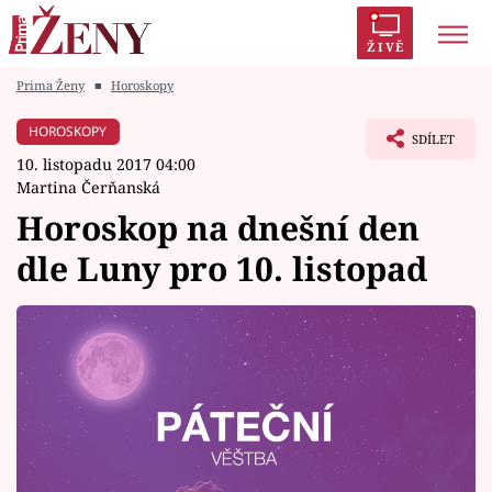
ŽIVĚ
Prima Ženy
■
Horoskopy
Trendy:
Polabí
Inspekce
Prostřeno!
AYTO?
HOROSKOPY
SDÍLET
Módní alarm
Zrádci
Proměny
10. listopadu 2017 04:00
Martina Čerňanská
Horoskop na dnešní den
dle Luny pro 10. listopad
Témata
Celebrity
Vztahy
Seriály