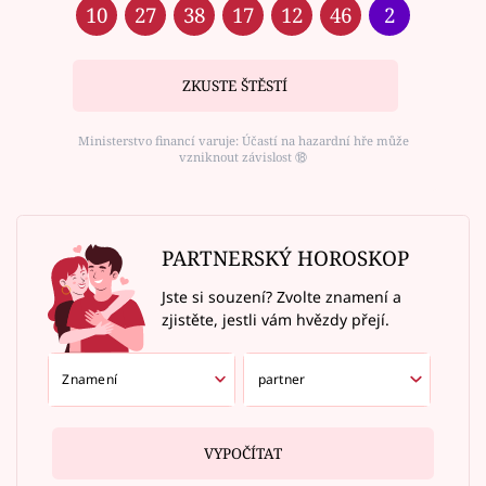
10
27
38
17
12
46
2
ZKUSTE ŠTĚSTÍ
Ministerstvo financí varuje: Účastí na hazardní hře může
vzniknout závislost ⑱
PARTNERSKÝ HOROSKOP
Jste si souzení? Zvolte znamení a
zjistěte, jestli vám hvězdy přejí.
VYPOČÍTAT