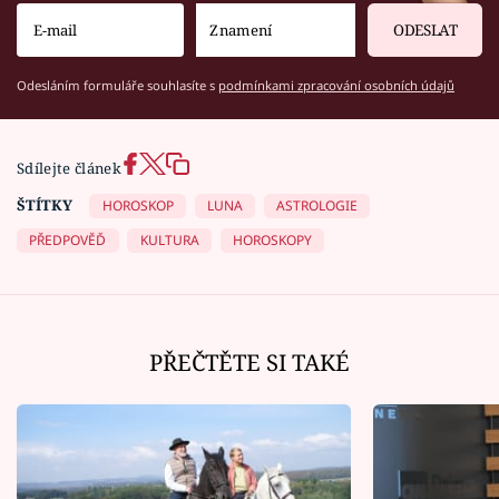
ODESLAT
Odesláním formuláře souhlasíte s
podmínkami zpracování osobních údajů
Sdílejte článek
ŠTÍTKY
HOROSKOP
LUNA
ASTROLOGIE
PŘEDPOVĚĎ
KULTURA
HOROSKOPY
PŘEČTĚTE SI TAKÉ