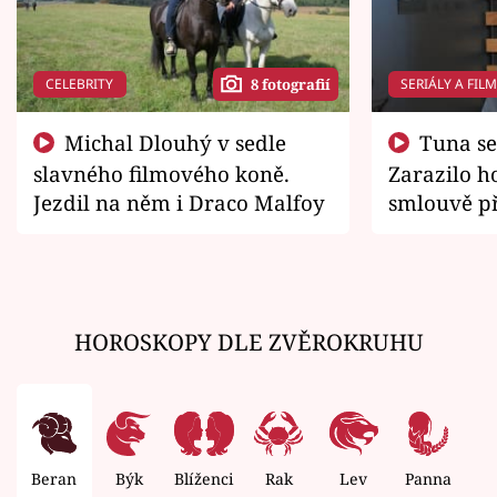
CELEBRITY
SERIÁLY A FIL
8 fotografií
Michal Dlouhý v sedle
Tuna se chtěl vrátit domů.
slavného filmového koně.
Zarazilo ho
Jezdil na něm i Draco Malfoy
smlouvě př
zemřít
HOROSKOPY DLE ZVĚROKRUHU
Beran
Býk
Blíženci
Rak
Lev
Panna
V