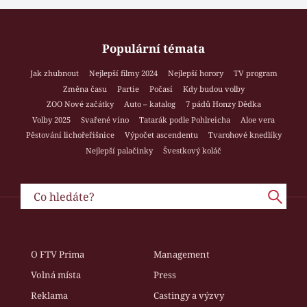
Populární témata
Jak zhubnout
Nejlepší filmy 2024
Nejlepší horory
TV program
Změna času
Partie
Počasí
Kdy budou volby
ZOO Nové začátky
Auto – katalog
7 pádů Honzy Dědka
Volby 2025
Svařené víno
Tatarák podle Pohlreicha
Aloe vera
Pěstování lichořeřišnice
Výpočet ascendentu
Tvarohové knedlíky
Nejlepší palačinky
Švestkový koláč
O FTV Prima
Management
Volná místa
Press
Reklama
Castingy a výzvy