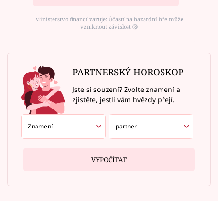
Ministerstvo financí varuje: Účastí na hazardní hře může
vzniknout závislost ⑱
PARTNERSKÝ HOROSKOP
Jste si souzení? Zvolte znamení a
zjistěte, jestli vám hvězdy přejí.
VYPOČÍTAT