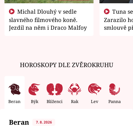
Michal Dlouhý v sedle
Tuna se chtěl vrátit domů.
slavného filmového koně.
Zarazilo ho
Jezdil na něm i Draco Malfoy
smlouvě př
zemřít
HOROSKOPY DLE ZVĚROKRUHU
Beran
Býk
Blíženci
Rak
Lev
Panna
V
Beran
7. 8. 2026