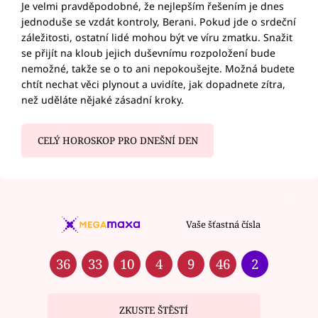
Je velmi pravděpodobné, že nejlepším řešením je dnes
jednoduše se vzdát kontroly, Berani. Pokud jde o srdeční
záležitosti, ostatní lidé mohou být ve víru zmatku. Snažit
se přijít na kloub jejich duševnímu rozpoložení bude
nemožné, takže se o to ani nepokoušejte. Možná budete
chtít nechat věci plynout a uvidíte, jak dopadnete zítra,
než uděláte nějaké zásadní kroky.
CELÝ HOROSKOP PRO DNEŠNÍ DEN
Vaše šťastná čísla
36
33
10
4
9
46
2
ZKUSTE ŠTĚSTÍ