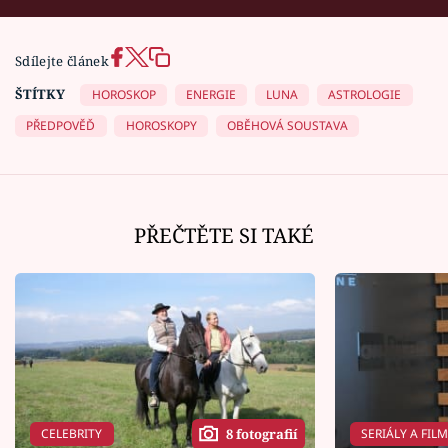
Sdílejte článek
ŠTÍTKY
HOROSKOP
ENERGIE
LUNA
ASTROLOGIE
PŘEDPOVĚĎ
HOROSKOPY
OBĚHOVÁ SOUSTAVA
PŘEČTĚTE SI TAKÉ
CELEBRITY
SERIÁLY A FIL
8 fotografií