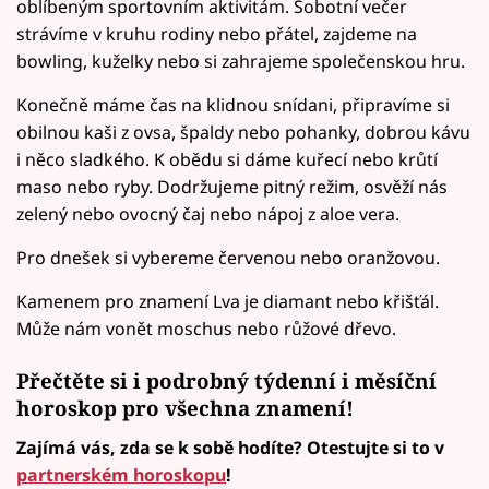
oblíbeným sportovním aktivitám. Sobotní večer
strávíme v kruhu rodiny nebo přátel, zajdeme na
bowling, kuželky nebo si zahrajeme společenskou hru.
Konečně máme čas na klidnou snídani, připravíme si
obilnou kaši z ovsa, špaldy nebo pohanky, dobrou kávu
i něco sladkého. K obědu si dáme kuřecí nebo krůtí
maso nebo ryby. Dodržujeme pitný režim, osvěží nás
zelený nebo ovocný čaj nebo nápoj z aloe vera.
Pro dnešek si vybereme červenou nebo oranžovou.
Kamenem pro znamení Lva je diamant nebo křišťál.
Může nám vonět moschus nebo růžové dřevo.
Přečtěte si i podrobný
týdenní i měsíční
horoskop
pro všechna znamení!
Zajímá vás, zda se k sobě hodíte? Otestujte si to v
partnerském horoskopu
!