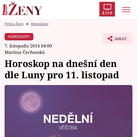
ŽIVĚ
Prima Ženy
■
Horoskopy
Trendy:
Polabí
Inspekce
Prostřeno!
AYTO?
HOROSKOPY
SDÍLET
Módní alarm
Zrádci
Proměny
7. listopadu 2014 04:00
Martina Čerňanská
Horoskop na dnešní den
dle Luny pro 11. listopad
Témata
Celebrity
Vztahy
Seriály