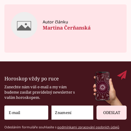
Autor článku
Martina Čerňanská
Horoskop vždy po ruce
Zanechte nám váš e-mail a my vám
budeme zasílat pravidelný newsletter s
vaším horoskopem.
ODESLAT
Odesláním formuláře souhlasíte s
podmínkami zpracování osobních údajů