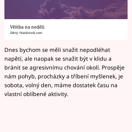
Horoskopy
Sledujte prima+
Věštba na neděli
Filmový festival Karlovy Vary
Zdroj: thinkstock.com
Pořady
Dnes bychom se měli snažit nepodléhat
napětí, ale naopak se snažit být v klidu a
Mámy sobě
bránit se agresivnímu chování okolí. Prospěje
nám pohyb, procházky a tříbení myšlenek, je
Přihlášení
sobota, volný den, máme dostatek času na
vlastní oblíbené aktivity.
Sledujte nás