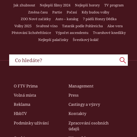
Jak zhubnout
Nejlepší filmy 2024
Nejlepší horory
TV program
Změna času
Partie
Počasí
Kdy budou volby
ZOO Nové začátky
Auto – katalog
7 pádů Honzy Dědka
Volby 2025
Svařené víno
Tatarák podle Pohlreicha
Aloe vera
Pěstování lichořeřišnice
Výpočet ascendentu
Tvarohové knedlíky
Nejlepší palačinky
Švestkový koláč
O FTV Prima
Management
Volná místa
Press
Reklama
Castingy a výzvy
HbbTV
Kontakty
Podmínky užívání
Zpracování osobních
údajů