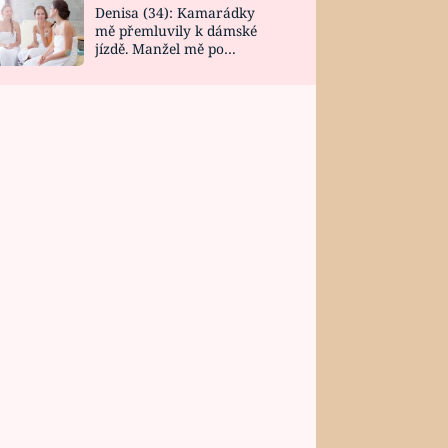
Denisa (34): Kamarádky
mě přemluvily k dámské
jízdě. Manžel mě po
návratu zaskočil