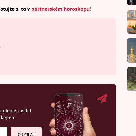
stujte si to v
partnerském horoskopu
!
á
budeme zasílat
oskopem.
ODESLAT