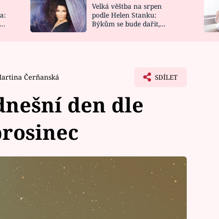
Velká věštba na srpen
NOVINKY
ZAHRADA
a:
podle Helen Stanku:
y
Býkům se bude dařit,
VIDEORECEPTY
DESIGN
Vodnáře čeká jízda
artina Čerňanská
SDÍLET
nešní den dle
prosinec