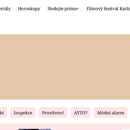
eriály
Horoskopy
Sledujte prima+
Filmový festival Karl
Celebrity
Recept
MÓDA A KRÁSA
HLAVNÍ JÍ
VZTAHY A SEX
SLADKÉ
PRIMA MAMINKA
ZDRAVÉ
bí
Inspekce
Prostřeno!
AYTO?
Módní alarm
Fresh
Living
RECEPTY
BYDLENÍ