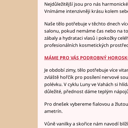
Nejdůležitější jsou pro nás harmonické
Vnímáme intenzivněji krásu kolem seb
Naše tělo potřebuje v těchto dnech ví
salonu, pokud nemáme čas nebo na to 
zábaly a hydrataci vlasů i pokožky cel
profesionálních kosmetických prostře
MÁME PRO VÁS PODROBNÝ HOROSKO
Je období zimy, tělo potřebuje více vit
zvláště hořčík pro posílení nervové so
polévku. V cyklu Luny ve Vahách si hlíd
důležité, přednost dáme teplým nápoj
Pro dnešek vybereme fialovou a žlutou
ametrín.
Vůně vanilky a skořice nám navodí blíž