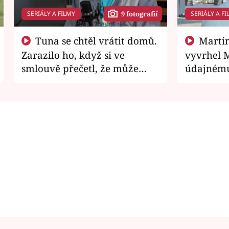
SERIÁLY A FILMY
SERIÁLY A FI
9 fotografií
Tuna se chtěl vrátit domů.
Martin Písařík jako
Zarazilo ho, když si ve
vyvrhel 
smlouvě přečetl, že může
údajnému
zemřít
je v nemil