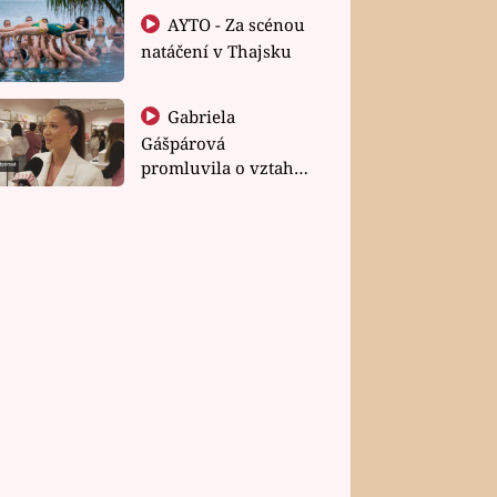
AYTO - Za scénou
natáčení v Thajsku
Gabriela
Gášpárová
promluvila o vztahu
a zakládání rodiny