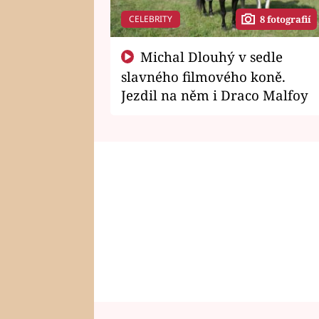
CELEBRITY
8 fotografií
Michal Dlouhý v sedle
slavného filmového koně.
Jezdil na něm i Draco Malfoy