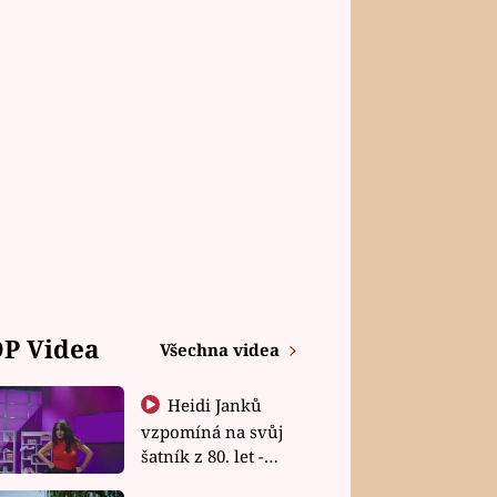
P Videa
Všechna videa
Heidi Janků
vzpomíná na svůj
šatník z 80. let -
Shopaholičky