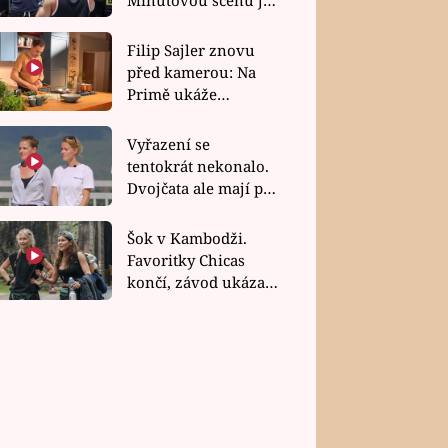
bez dubla
Filip Sajler znovu
před kamerou: Na
Primě ukáže
poctivou kuchyni i
rychlé recepty
Vyřazení se
tentokrát nekonalo.
Dvojčata ale mají po
uzavření třetí etapy
závodu nůž na krku
Šok v Kambodži.
Favoritky Chicas
končí, závod ukázal
svou nejtvrdší tvář