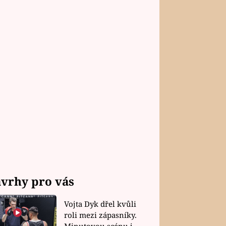
vrhy pro vás
Vojta Dyk dřel kvůli
roli mezi zápasníky.
Minutovou scénu jel