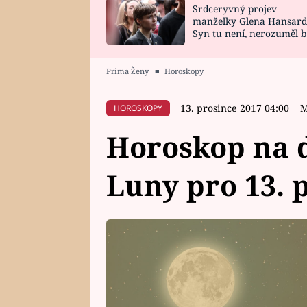
Srdceryvný projev
SNÁŘ
CELEBRITY
manželky Glena Hansard
Syn tu není, nerozuměl b
HOROSKOP NA
VAŘENÍ
tomu, vysvětlila
ROK 2023
Prima Ženy
■
Horoskopy
13. prosince 2017 04:00
M
HOROSKOPY
Horoskop na d
Luny pro 13. 