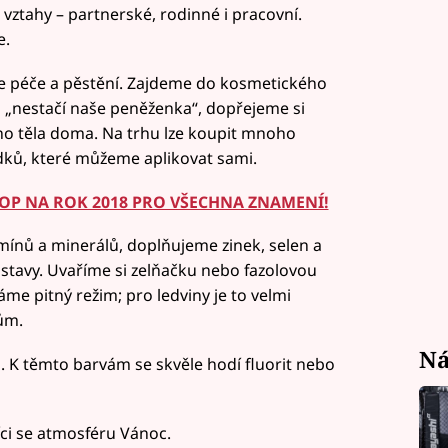
 vztahy – partnerské, rodinné i pracovní.
e.
ce péče a pěstění. Zajdeme do kosmetického
„nestačí naše peněženka“, dopřejeme si
ého těla doma. Na trhu lze koupit mnoho
dků, které můžeme aplikovat sami.
P NA ROK 2018 PRO VŠECHNA ZNAMENÍ!
amínů a minerálů, doplňujeme zinek, selen a
ustavy. Uvaříme si zelňačku nebo fazolovou
áme pitný režim; pro ledviny je to velmi
ům.
Ná
. K těmto barvám se skvěle hodí fluorit nebo
íci se atmosféru Vánoc.