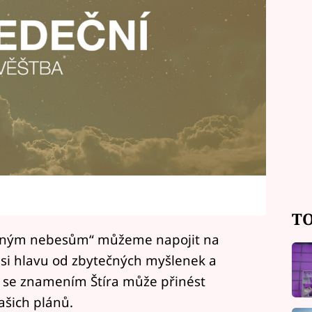
TO
vřeným nebesům“ můžeme napojit na
 si hlavu od zbytečných myšlenek a
í se znamením Štíra může přinést
našich plánů.