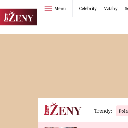
Menu
Celebrity
Vztahy
S
Seriály
Životní styl
ZOO
DIETY A HUBNUTÍ
PROSTŘENO!
CESTOVÁNÍ A
DOVOLENÁ
DUCH
ZDRAVÍ
Trendy:
Pola
Horoskopy
Video
ASTROČLÁNKY
SERIÁLY