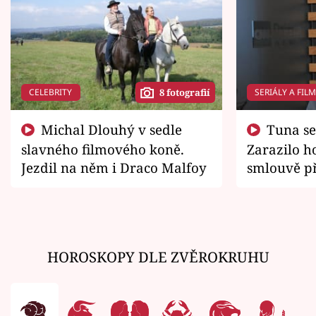
CELEBRITY
SERIÁLY A FIL
8 fotografií
Michal Dlouhý v sedle
Tuna se chtěl vrátit domů.
slavného filmového koně.
Zarazilo ho
Jezdil na něm i Draco Malfoy
smlouvě př
zemřít
HOROSKOPY DLE ZVĚROKRUHU