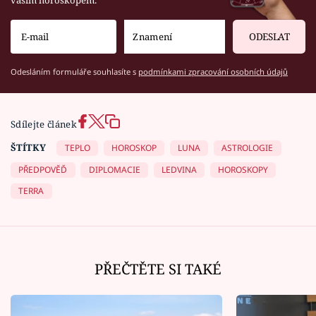
ODESLAT
Odesláním formuláře souhlasíte s
podmínkami zpracování osobních údajů
Sdílejte článek
ŠTÍTKY
TEPLO
HOROSKOP
LUNA
ASTROLOGIE
PŘEDPOVĚĎ
DIPLOMACIE
LEDVINA
HOROSKOPY
TERRA
PŘEČTĚTE SI TAKÉ