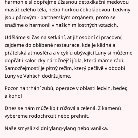
harmonie si dopřejme úžasnou detoxikační medovou
masáž celého těla, nebo horkou čokoládovou. Ledviny
jsou párovým - partnerským orgánem, proto se
snažíme o harmonii v našich milostných vztazích.
Uděláme si čas na setkání, ať již osobní či pracovní,
zajdeme do oblíbené restaurace, kde je klidná a
přátelská atmosféra a v cyklu ubývající Luny si můžeme
dopřát i kaloricky náročnější jídla, která máme rádi.
Samozřejmostí je pitný režim, který pečlivě v období
Luny ve Vahách dodržujeme.
Pozor na trhání zubů, operace v oblasti ledvin, beder,
alkohol
Dnes se nám může líbit růžová a zelená. Z kamenů
vybereme rodochrozit nebo prehnit.
Naše smysli zklidní ylang-ylang nebo vanilka.