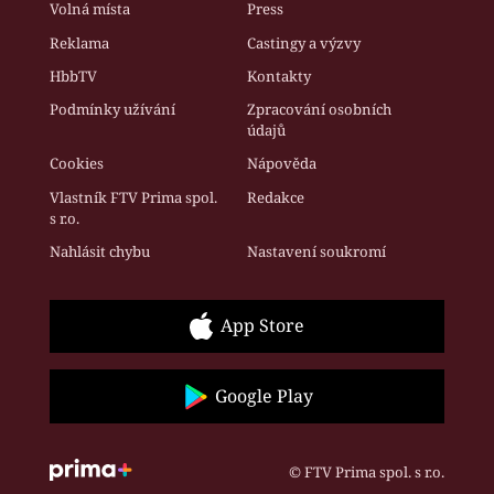
Volná místa
Press
Reklama
Castingy a výzvy
HbbTV
Kontakty
Podmínky užívání
Zpracování osobních
údajů
Cookies
Nápověda
Vlastník FTV Prima spol.
Redakce
s r.o.
Nahlásit chybu
Nastavení soukromí
App Store
Google Play
© FTV Prima spol. s r.o.