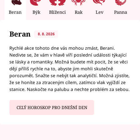
Beran
Býk
Blíženci
Rak
Lev
Panna
V
Beran
8. 8. 2026
Rychlé akce tohoto dne vás mohou zmást, Berani.
Nedivte se, že vám v hlavě víří poslední události týkající
se lásky a romantiky. Možná budete mít pocit, že se věci
dějí příliš rychle na to, abyste jim mohli skutečně
porozumět. Snažte se nebýt tak analytičtí. Možná zjistíte,
že se honíte za ztraceným cílem, zatímco vlak vyjíždí ze
stanice. Naskočte na palubu a nechte problém za sebou.
CELÝ HOROSKOP PRO DNEŠNÍ DEN