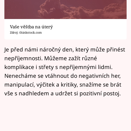
Horoskopy
Sledujte prima+
Vaše věštba na úterý
Filmový festival Karlovy Vary
Zdroj: thinkstock.com
Pořady
Je před námi náročný den, který může přinést
nepříjemnosti. Můžeme zažít různé
Mámy sobě
komplikace i střety s nepříjemnými lidmi.
Nenecháme se vtáhnout do negativních her,
Přihlášení
manipulací, výčitek a kritiky, snažíme se brát
vše s nadhledem a udržet si pozitivní postoj.
Sledujte nás