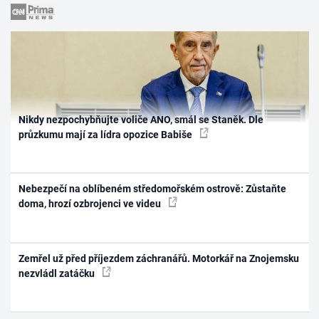
Nikdy nezpochybňujte voliče ANO, smál se Staněk. Dle
průzkumu mají za lídra opozice Babiše
Nebezpečí na oblíbeném středomořském ostrově: Zůstaňte
doma, hrozí ozbrojenci ve videu
Zemřel už před příjezdem záchranářů. Motorkář na Znojemsku
nezvládl zatáčku