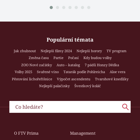
Populární témata
Jak zhubnout
Nejlepší filmy 2024
Nejlepší horory
TV program
Změna času
Partie
Počasí
Kdy budou volby
ZOO Nové začátky
Auto – katalog
7 pádů Honzy Dědka
Volby 2025
Svařené víno
Tatarák podle Pohlreicha
Aloe vera
Pěstování lichořeřišnice
Výpočet ascendentu
Tvarohové knedlíky
Nejlepší palačinky
Švestkový koláč
O FTV Prima
Management