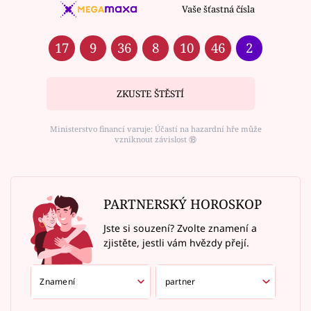
Vaše šťastná čísla
17
9
36
8
10
46
2
ZKUSTE ŠTĚSTÍ
Ministerstvo financí varuje: Účastí na hazardní hře může
vzniknout závislost ⑱
PARTNERSKÝ HOROSKOP
Jste si souzení? Zvolte znamení a
zjistěte, jestli vám hvězdy přejí.