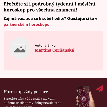
Přečtěte si i podrobný
týdenní i měsíční
horoskop
pro všechna znamení!
Zajímá vás, zda se k sobě hodíte? Otestujte si to v
partnerském horoskopu
!
Autor článku
Martina Čerňanská
Horoskop vždy po ruce
Zanechte nám váš e-mail a my vám
budeme zasílat pravidelný newsletter s
vaším horoskopem.