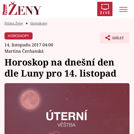
ŽIVĚ
Prima Ženy
■
Horoskopy
Trendy:
Polabí
Inspekce
Prostřeno!
AYTO?
HOROSKOPY
SDÍLET
Módní alarm
Zrádci
Proměny
14. listopadu 2017 04:00
Martina Čerňanská
Horoskop na dnešní den
dle Luny pro 14. listopad
Témata
Celebrity
Vztahy
Seriály