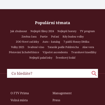
Populární témata
Jak zhubnout
Nejlepší filmy 2024
Nejlepší horory
TV program
Změna času
Partie
Počasí
Kdy budou volby
ZOO Nové začátky
Auto – katalog
7 pádů Honzy Dědka
Volby 2025
Svařené víno
Tatarák podle Pohlreicha
Aloe vera
Pěstování lichořeřišnice
Výpočet ascendentu
Tvarohové knedlíky
Nejlepší palačinky
Švestkový koláč
O FTV Prima
Management
Volná místa
Press