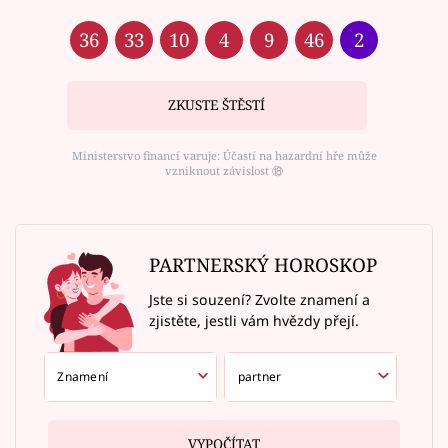
36
33
10
4
9
46
2
ZKUSTE ŠTĚSTÍ
Ministerstvo financí varuje: Účastí na hazardní hře může
vzniknout závislost ⑱
PARTNERSKÝ HOROSKOP
Jste si souzení? Zvolte znamení a
zjistěte, jestli vám hvězdy přejí.
VYPOČÍTAT