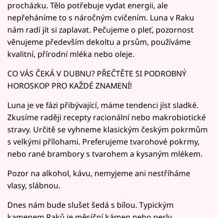
procházku. Tělo potřebuje vydat energii, ale
nepřeháníme to s náročným cvičením. Luna v Raku
nám radí jít si zaplavat. Pečujeme o pleť, pozornost
věnujeme především dekoltu a prsům, používáme
kvalitní, přírodní mléka nebo oleje.
CO VÁS ČEKÁ V DUBNU? PŘEČTĚTE SI PODROBNÝ
HOROSKOP PRO KAŽDÉ ZNAMENÍ!
Luna je ve fázi přibývající, máme tendenci jíst sladké.
Zkusíme raději recepty racionální nebo makrobiotické
stravy. Určitě se vyhneme klasickým českým pokrmům
s velkými přílohami. Preferujeme tvarohové pokrmy,
nebo rané brambory s tvarohem a kysaným mlékem.
Pozor na alkohol, kávu, nemyjeme ani nestříháme
vlasy, slábnou.
Dnes nám bude slušet šedá s bílou. Typickým
kamenem Raků je měsíční kámen nebo perly.