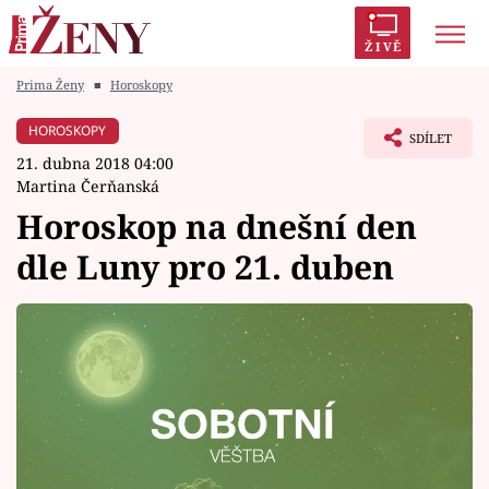
ŽIVĚ
Prima Ženy
■
Horoskopy
Trendy:
Polabí
Inspekce
Prostřeno!
AYTO?
HOROSKOPY
SDÍLET
Módní alarm
Zrádci
Proměny
21. dubna 2018 04:00
Martina Čerňanská
Horoskop na dnešní den
dle Luny pro 21. duben
Témata
Celebrity
Vztahy
Seriály