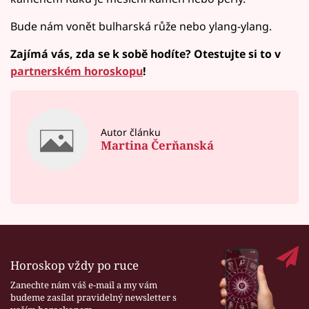
Bude nám vonět bulharská růže nebo ylang-ylang.
Zajímá vás, zda se k sobě hodíte? Otestujte si to v
partnerském horoskopu
!
Autor článku
Martina Čerňanská
Horoskop vždy po ruce
Zanechte nám váš e-mail a my vám
budeme zasílat pravidelný newsletter s