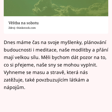
Horoskopy
Sledujte prima+
Věštba na sobotu
Filmový festival Karlovy Vary
Zdroj: thinkstock.com
Pořady
Dnes máme čas na svoje myšlenky, plánování
budoucnosti i meditace, naše modlitby a přání
Mámy sobě
mají velkou sílu. Měli bychom dát pozor na to,
co si přejeme, naše sny se mohou vyplnit.
Přihlášení
Vyhneme se masu a stravě, která nás
zatěžuje, také povzbuzujícím látkám a
Sledujte nás
nápojům.