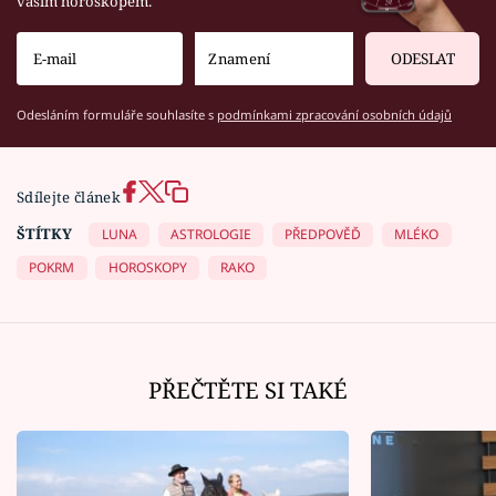
vaším horoskopem.
ODESLAT
Odesláním formuláře souhlasíte s
podmínkami zpracování osobních údajů
Sdílejte článek
ŠTÍTKY
LUNA
ASTROLOGIE
PŘEDPOVĚĎ
MLÉKO
POKRM
HOROSKOPY
RAKO
PŘEČTĚTE SI TAKÉ