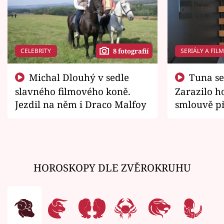
CELEBRITY
SERIÁLY A FIL
8 fotografií
Michal Dlouhý v sedle
Tuna se chtěl vrátit domů.
slavného filmového koně.
Zarazilo ho
Jezdil na něm i Draco Malfoy
smlouvě př
zemřít
HOROSKOPY DLE ZVĚROKRUHU