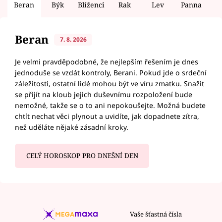
Beran
Býk
Blíženci
Rak
Lev
Panna
V
Beran
7. 8. 2026
Je velmi pravděpodobné, že nejlepším řešením je dnes
jednoduše se vzdát kontroly, Berani. Pokud jde o srdeční
záležitosti, ostatní lidé mohou být ve víru zmatku. Snažit
se přijít na kloub jejich duševnímu rozpoložení bude
nemožné, takže se o to ani nepokoušejte. Možná budete
chtít nechat věci plynout a uvidíte, jak dopadnete zítra,
než uděláte nějaké zásadní kroky.
CELÝ HOROSKOP PRO DNEŠNÍ DEN
Vaše šťastná čísla