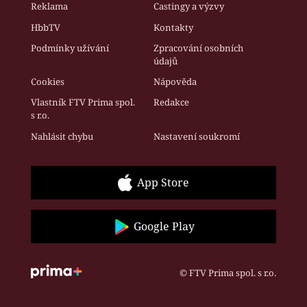
Reklama
Castingy a výzvy
HbbTV
Kontakty
Podmínky užívání
Zpracování osobních
údajů
Cookies
Nápověda
Vlastník FTV Prima spol.
Redakce
s r.o.
Nahlásit chybu
Nastavení soukromí
App Store
Google Play
© FTV Prima spol. s r.o.