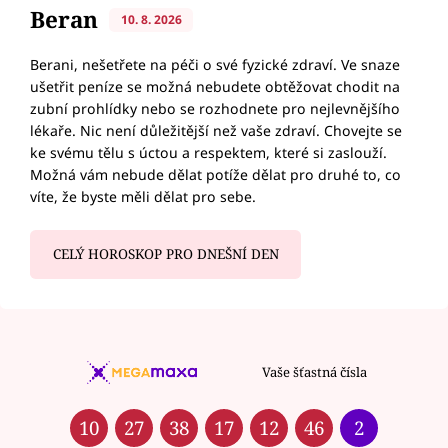
Beran
10. 8. 2026
Berani, nešetřete na péči o své fyzické zdraví. Ve snaze
ušetřit peníze se možná nebudete obtěžovat chodit na
zubní prohlídky nebo se rozhodnete pro nejlevnějšího
lékaře. Nic není důležitější než vaše zdraví. Chovejte se
ke svému tělu s úctou a respektem, které si zaslouží.
Možná vám nebude dělat potíže dělat pro druhé to, co
víte, že byste měli dělat pro sebe.
CELÝ HOROSKOP PRO DNEŠNÍ DEN
Vaše šťastná čísla
10
27
38
17
12
46
2