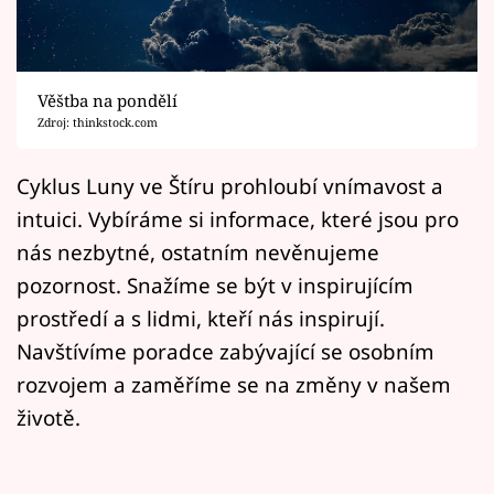
Horoskopy
Sledujte prima+
Věštba na pondělí
Filmový festival Karlovy Vary
Zdroj: thinkstock.com
Pořady
Cyklus Luny ve Štíru prohloubí vnímavost a
intuici. Vybíráme si informace, které jsou pro
Mámy sobě
nás nezbytné, ostatním nevěnujeme
pozornost. Snažíme se být v inspirujícím
Přihlášení
prostředí a s lidmi, kteří nás inspirují.
Navštívíme poradce zabývající se osobním
Sledujte nás
rozvojem a zaměříme se na změny v našem
životě.