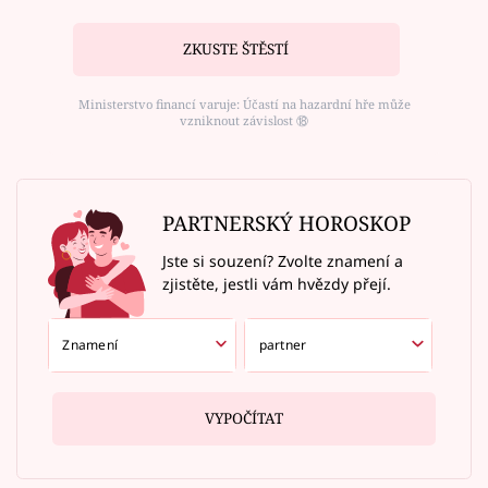
ZKUSTE ŠTĚSTÍ
Ministerstvo financí varuje: Účastí na hazardní hře může
vzniknout závislost ⑱
PARTNERSKÝ HOROSKOP
Jste si souzení? Zvolte znamení a
zjistěte, jestli vám hvězdy přejí.
VYPOČÍTAT