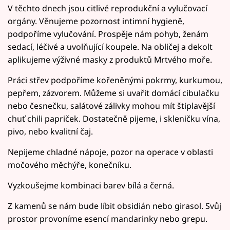
V těchto dnech jsou citlivé reprodukční a vylučovací
orgány. Věnujeme pozornost intimní hygieně,
podpoříme vylučování. Prospěje nám pohyb, ženám
sedací, léčivé a uvolňující koupele. Na obličej a dekolt
aplikujeme výživné masky z produktů Mrtvého moře.
Práci střev podpoříme kořeněnými pokrmy, kurkumou,
pepřem, zázvorem. Můžeme si uvařit domácí cibulačku
nebo česnečku, salátové zálivky mohou mít štiplavější
chuť chili papriček. Dostatečně pijeme, i skleničku vína,
pivo, nebo kvalitní čaj.
Nepijeme chladné nápoje, pozor na operace v oblasti
močového měchýře, konečníku.
Vyzkoušejme kombinaci barev bílá a černá.
Z kamenů se nám bude líbit obsidián nebo girasol. Svůj
prostor provoníme esencí mandarinky nebo grepu.