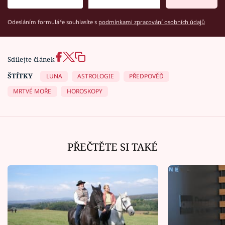
Odesláním formuláře souhlasíte s
podmínkami zpracování osobních údajů
Sdílejte článek
ŠTÍTKY
LUNA
ASTROLOGIE
PŘEDPOVĚĎ
MRTVÉ MOŘE
HOROSKOPY
PŘEČTĚTE SI TAKÉ