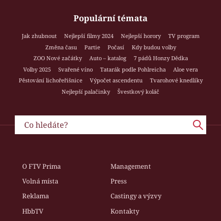
Populární témata
Jak zhubnout
Nejlepší filmy 2024
Nejlepší horory
TV program
Změna času
Partie
Počasí
Kdy budou volby
ZOO Nové začátky
Auto – katalog
7 pádů Honzy Dědka
Volby 2025
Svařené víno
Tatarák podle Pohlreicha
Aloe vera
Pěstování lichořeřišnice
Výpočet ascendentu
Tvarohové knedlíky
Nejlepší palačinky
Švestkový koláč
O FTV Prima
Management
Volná místa
Press
Reklama
Castingy a výzvy
HbbTV
Kontakty