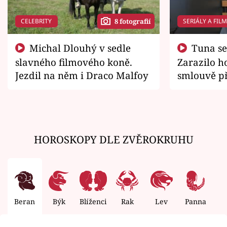
CELEBRITY
SERIÁLY A FIL
8 fotografií
Michal Dlouhý v sedle
Tuna se chtěl vrátit domů.
slavného filmového koně.
Zarazilo ho
Jezdil na něm i Draco Malfoy
smlouvě př
zemřít
HOROSKOPY DLE ZVĚROKRUHU
Beran
Býk
Blíženci
Rak
Lev
Panna
V