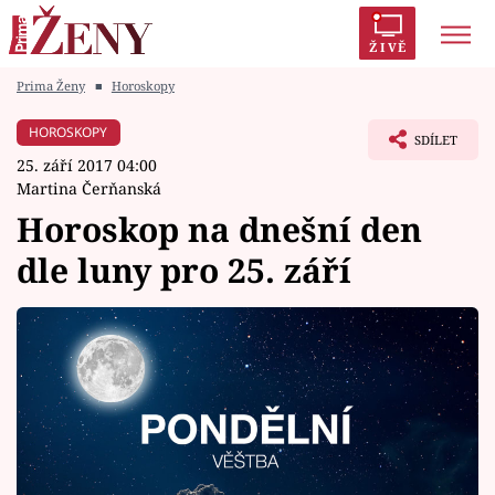
ŽIVĚ
Prima Ženy
■
Horoskopy
Trendy:
Polabí
Inspekce
Prostřeno!
AYTO?
HOROSKOPY
SDÍLET
Módní alarm
Zrádci
Proměny
25. září 2017 04:00
Martina Čerňanská
Horoskop na dnešní den
dle luny pro 25. září
Témata
Celebrity
Vztahy
Seriály