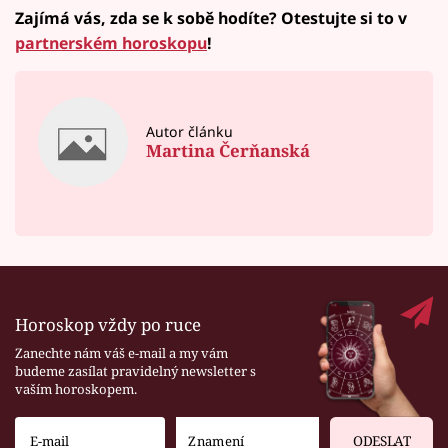
Zajímá vás, zda se k sobě hodíte? Otestujte si to v
partnerském horoskopu
!
Autor článku
Martina Čerňanská
Horoskop vždy po ruce
Zanechte nám váš e-mail a my vám
budeme zasílat pravidelný newsletter s
vaším horoskopem.
ODESLAT