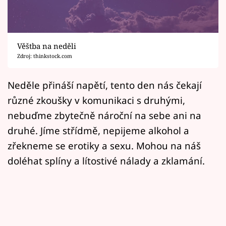
Horoskopy
Sledujte prima+
Věštba na neděli
Filmový festival Karlovy Vary
Zdroj: thinkstock.com
Pořady
Neděle přináší napětí, tento den nás čekají
různé zkoušky v komunikaci s druhými,
Mámy sobě
nebuďme zbytečně nároční na sebe ani na
druhé. Jíme střídmě, nepijeme alkohol a
Přihlášení
zřekneme se erotiky a sexu. Mohou na náš
doléhat splíny a lítostivé nálady a zklamání.
Sledujte nás