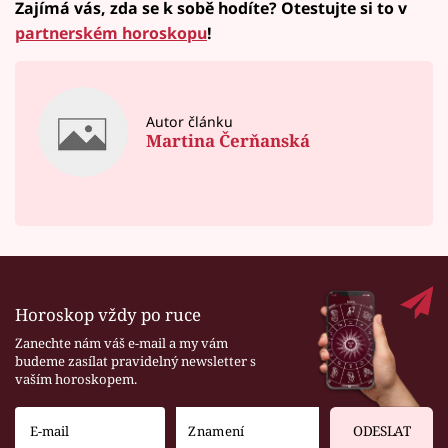
Zajímá vás, zda se k sobě hodíte? Otestujte si to v
partnerském horoskopu
!
Autor článku
Martina Čerňanská
Horoskop vždy po ruce
Zanechte nám váš e-mail a my vám
budeme zasílat pravidelný newsletter s
vaším horoskopem.
ODESLAT