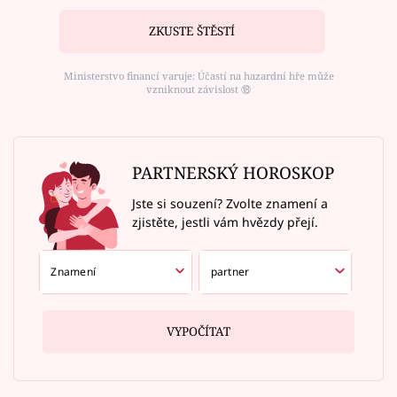
ZKUSTE ŠTĚSTÍ
Ministerstvo financí varuje: Účastí na hazardní hře může
vzniknout závislost ⑱
PARTNERSKÝ HOROSKOP
Jste si souzení? Zvolte znamení a
zjistěte, jestli vám hvězdy přejí.
VYPOČÍTAT