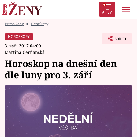
ŽIVĚ
Prima Ženy
■
Horoskopy
Trendy:
Polabí
Inspekce
Prostřeno!
AYTO?
HOROSKOPY
SDÍLET
Módní alarm
Zrádci
Proměny
3. září 2017 04:00
Martina Čerňanská
Horoskop na dnešní den
dle luny pro 3. září
Témata
Celebrity
Vztahy
Seriály