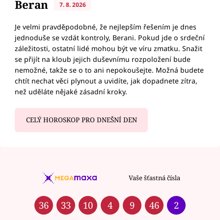
Beran
7. 8. 2026
Je velmi pravděpodobné, že nejlepším řešením je dnes
jednoduše se vzdát kontroly, Berani. Pokud jde o srdeční
záležitosti, ostatní lidé mohou být ve víru zmatku. Snažit
se přijít na kloub jejich duševnímu rozpoložení bude
nemožné, takže se o to ani nepokoušejte. Možná budete
chtít nechat věci plynout a uvidíte, jak dopadnete zítra,
než uděláte nějaké zásadní kroky.
CELÝ HOROSKOP PRO DNEŠNÍ DEN
Vaše šťastná čísla
36
33
10
4
9
46
2