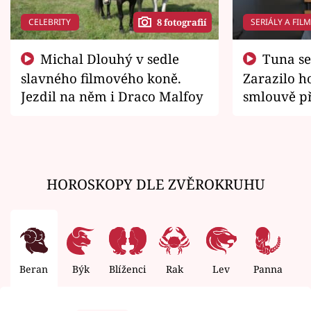
CELEBRITY
SERIÁLY A FIL
8 fotografií
Michal Dlouhý v sedle
Tuna se chtěl vrátit domů.
slavného filmového koně.
Zarazilo ho
Jezdil na něm i Draco Malfoy
smlouvě př
zemřít
HOROSKOPY DLE ZVĚROKRUHU
Beran
Býk
Blíženci
Rak
Lev
Panna
V