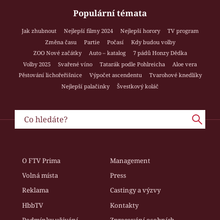
Populární témata
Jak zhubnout
Nejlepší filmy 2024
Nejlepší horory
TV program
Změna času
Partie
Počasí
Kdy budou volby
ZOO Nové začátky
Auto – katalog
7 pádů Honzy Dědka
Volby 2025
Svařené víno
Tatarák podle Pohlreicha
Aloe vera
Pěstování lichořeřišnice
Výpočet ascendentu
Tvarohové knedlíky
Nejlepší palačinky
Švestkový koláč
O FTV Prima
Management
Volná místa
Press
Reklama
Castingy a výzvy
HbbTV
Kontakty
Podmínky užívání
Zpracování osobních