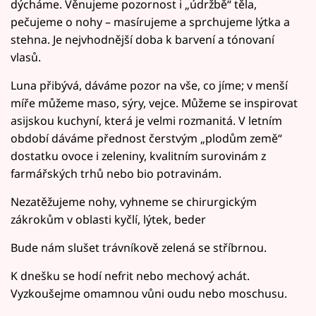
dýcháme. Věnujeme pozornost i „údržbě“ těla,
pečujeme o nohy – masírujeme a sprchujeme lýtka a
stehna. Je nejvhodnější doba k barvení a tónovaní
vlasů.
Luna přibývá, dáváme pozor na vše, co jíme; v menší
míře můžeme maso, sýry, vejce. Můžeme se inspirovat
asijskou kuchyní, která je velmi rozmanitá. V letním
období dáváme přednost čerstvým „plodům země“
dostatku ovoce i zeleniny, kvalitním surovinám z
farmářských trhů nebo bio potravinám.
Nezatěžujeme nohy, vyhneme se chirurgickým
zákrokům v oblasti kyčlí, lýtek, beder
Bude nám slušet trávníkově zelená se stříbrnou.
K dnešku se hodí nefrit nebo mechový achát.
Vyzkoušejme omamnou vůni oudu nebo moschusu.