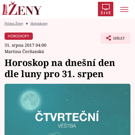
ŽIVĚ
Prima Ženy
■
Horoskopy
Trendy:
Polabí
Inspekce
Prostřeno!
AYTO?
HOROSKOPY
SDÍLET
Módní alarm
Zrádci
Proměny
31. srpna 2017 04:00
Martina Čerňanská
Horoskop na dnešní den
dle luny pro 31. srpen
Témata
Celebrity
Vztahy
Seriály