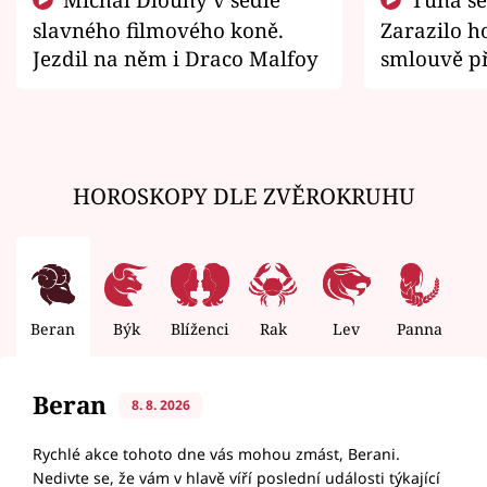
slavného filmového koně.
Zarazilo ho
Jezdil na něm i Draco Malfoy
smlouvě př
zemřít
HOROSKOPY DLE ZVĚROKRUHU
Beran
Býk
Blíženci
Rak
Lev
Panna
V
Beran
8. 8. 2026
Rychlé akce tohoto dne vás mohou zmást, Berani.
Nedivte se, že vám v hlavě víří poslední události týkající