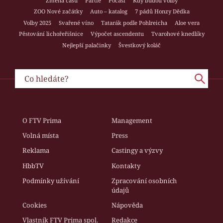
Změna času
Partie
Počasí
Kdy budou volby
ZOO Nové začátky
Auto – katalog
7 pádů Honzy Dědka
Volby 2025
Svařené víno
Tatarák podle Pohlreicha
Aloe vera
Pěstování lichořeřišnice
Výpočet ascendentu
Tvarohové knedlíky
Nejlepší palačinky
Švestkový koláč
O FTV Prima
Management
Volná místa
Press
Reklama
Castingy a výzvy
HbbTV
Kontakty
Podmínky užívání
Zpracování osobních
údajů
Cookies
Nápověda
Vlastník FTV Prima spol.
Redakce