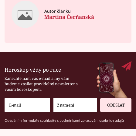
Autor článku
Martina Čerňanská
Horoskop vždy po ruce
Zanechte nám váš e-mail a my vám
budeme zasílat pravidelný newsletter s
vaším horoskopem.
ODESLAT
Odesláním formuláře souhlasíte s
podmínkami zpracování osobních údajů