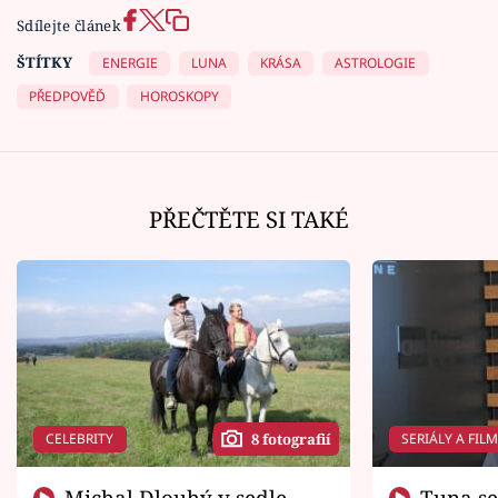
Sdílejte článek
ŠTÍTKY
ENERGIE
LUNA
KRÁSA
ASTROLOGIE
PŘEDPOVĚĎ
HOROSKOPY
PŘEČTĚTE SI TAKÉ
CELEBRITY
SERIÁLY A FIL
8 fotografií
Michal Dlouhý v sedle
Tuna se chtěl vrátit domů.