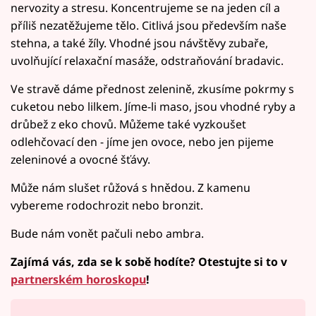
nervozity a stresu. Koncentrujeme se na jeden cíl a
příliš nezatěžujeme tělo. Citlivá jsou především naše
stehna, a také žíly. Vhodné jsou návštěvy zubaře,
uvolňující relaxační masáže, odstraňování bradavic.
Ve stravě dáme přednost zelenině, zkusíme pokrmy s
cuketou nebo lilkem. Jíme-li maso, jsou vhodné ryby a
drůbež z eko chovů. Můžeme také vyzkoušet
odlehčovací den - jíme jen ovoce, nebo jen pijeme
zeleninové a ovocné šťávy.
Může nám slušet růžová s hnědou. Z kamenu
vybereme rodochrozit nebo bronzit.
Bude nám vonět pačuli nebo ambra.
Zajímá vás, zda se k sobě hodíte? Otestujte si to v
partnerském horoskopu
!