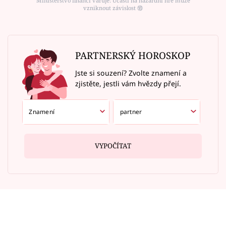
Ministerstvo financí varuje: Účastí na hazardní hře může
vzniknout závislost ⑱
PARTNERSKÝ HOROSKOP
Jste si souzení? Zvolte znamení a
zjistěte, jestli vám hvězdy přejí.
VYPOČÍTAT