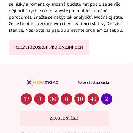
se lásky a romantiky. Možná budete mít pocit, že se věci
dějí příliš rychle na to, abyste jim mohli skutečně
porozumět. Snažte se nebýt tak analytičtí. Možná zjistíte,
že se honíte za ztraceným cílem, zatímco vlak vyjíždí ze
stanice. Naskočte na palubu a nechte problém za sebou.
CELÝ HOROSKOP PRO DNEŠNÍ DEN
Vaše šťastná čísla
17
9
36
8
10
46
2
ZKUSTE ŠTĚSTÍ