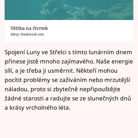
Horoskopy
Sledujte prima+
Věštba na čtvrtek
Filmový festival Karlovy Vary
Zdroj: thinkstock.com
Pořady
Spojení Luny ve Střelci s tímto lunárním dnem
přinese jistě mnoho zajímavého. Naše energie
Mámy sobě
sílí, a je třeba ji usměrnit. Někteří mohou
pocítit problémy se zažíváním nebo mrzutější
Přihlášení
náladou, proto si zbytečně nepřipouštějte
žádné starosti a radujte se ze slunečných dnů
Sledujte nás
a krásy vrcholného léta.