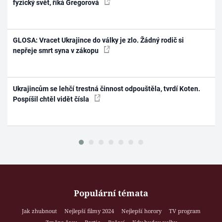
fyzický svět, říká Gregorová
GLOSA: Vracet Ukrajince do války je zlo. Žádný rodič si
nepřeje smrt syna v zákopu
Ukrajincům se lehčí trestná činnost odpouštěla, tvrdí Koten.
Pospíšil chtěl vidět čísla
Populární témata
Jak zhubnout
Nejlepší filmy 2024
Nejlepší horory
TV program