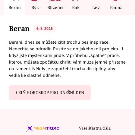
Beran
Býk
Blíženci
Rak
Lev
Panna
V
Beran
6. 8. 2026
Berani, dnes se můžete cítit trochu bez inspirace.
Nenechte se odradit. Pusťte se do jakéhokoli projektu, i
když jste myšlenkami jinde. V průběhu „špatné“ práce,
kterou můžete zpočátku chrlit, vám múza jemně přistane
na rameni. Někdy je zapotřebí trocha disciplíny, aby
vedla ke slastné odměně.
CELÝ HOROSKOP PRO DNEŠNÍ DEN
Vaše šťastná čísla