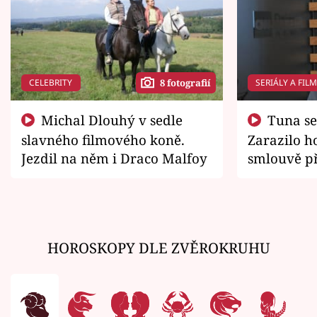
CELEBRITY
SERIÁLY A FIL
8 fotografií
Michal Dlouhý v sedle
Tuna se chtěl vrátit domů.
slavného filmového koně.
Zarazilo ho
Jezdil na něm i Draco Malfoy
smlouvě př
zemřít
HOROSKOPY DLE ZVĚROKRUHU