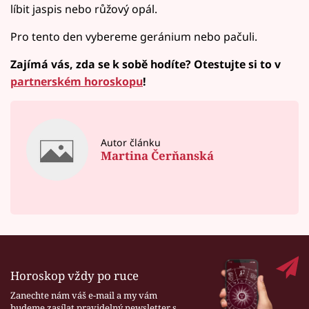
líbit jaspis nebo růžový opál.
Pro tento den vybereme geránium nebo pačuli.
Zajímá vás, zda se k sobě hodíte? Otestujte si to v
partnerském horoskopu
!
Autor článku
Martina Čerňanská
Horoskop vždy po ruce
Zanechte nám váš e-mail a my vám
budeme zasílat pravidelný newsletter s