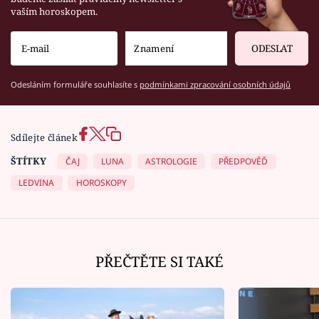
vaším horoskopem.
ODESLAT
Odesláním formuláře souhlasíte s
podmínkami zpracování osobních údajů
Sdílejte článek
ŠTÍTKY
ČAJ
LUNA
ASTROLOGIE
PŘEDPOVĚĎ
LEDVINA
HOROSKOPY
PŘEČTĚTE SI TAKÉ