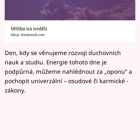
Horoskopy
Sledujte prima+
Věštba na neděli
Filmový festival Karlovy Vary
Zdroj: thinkstock.com
Pořady
Den, kdy se věnujeme rozvoji duchovních
nauk a studiu. Energie tohoto dne je
Mámy sobě
podpůrná, můžeme nahlédnout za „oponu“ a
pochopit univerzální – osudové či karmické -
Přihlášení
zákony.
Sledujte nás