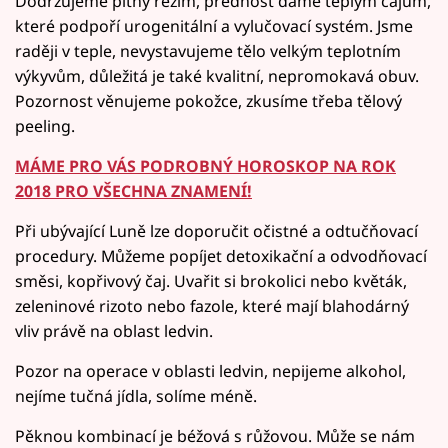
Dodržujeme pitný režim, přednost dáme teplým čajům,
které podpoří urogenitální a vylučovací systém. Jsme
raději v teple, nevystavujeme tělo velkým teplotním
výkyvům, důležitá je také kvalitní, nepromokavá obuv.
Pozornost věnujeme pokožce, zkusíme třeba tělový
peeling.
MÁME PRO VÁS PODROBNÝ HOROSKOP NA ROK
2018 PRO VŠECHNA ZNAMENÍ!
Při ubývající Luně lze doporučit očistné a odtučňovací
procedury. Můžeme popíjet detoxikační a odvodňovací
směsi, kopřivový čaj. Uvařit si brokolici nebo květák,
zeleninové rizoto nebo fazole, které mají blahodárný
vliv právě na oblast ledvin.
Pozor na operace v oblasti ledvin, nepijeme alkohol,
nejíme tučná jídla, solíme méně.
Pěknou kombinací je béžová s růžovou. Může se nám