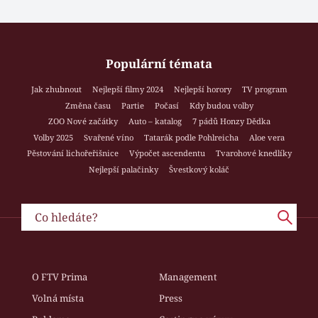
Populární témata
Jak zhubnout
Nejlepší filmy 2024
Nejlepší horory
TV program
Změna času
Partie
Počasí
Kdy budou volby
ZOO Nové začátky
Auto – katalog
7 pádů Honzy Dědka
Volby 2025
Svařené víno
Tatarák podle Pohlreicha
Aloe vera
Pěstování lichořeřišnice
Výpočet ascendentu
Tvarohové knedlíky
Nejlepší palačinky
Švestkový koláč
O FTV Prima
Management
Volná místa
Press