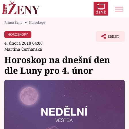
ŽIVĚ
Prima Ženy
■
Horoskopy
Trendy:
Polabí
Inspekce
Prostřeno!
AYTO?
HOROSKOPY
SDÍLET
Módní alarm
Zrádci
Proměny
4. února 2018 04:00
Martina Čerňanská
Horoskop na dnešní den
dle Luny pro 4. únor
Témata
Celebrity
Vztahy
Seriály