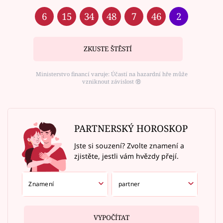
6
15
34
48
7
46
2
ZKUSTE ŠTĚSTÍ
Ministerstvo financí varuje: Účastí na hazardní hře může
vzniknout závislost ⑱
PARTNERSKÝ HOROSKOP
Jste si souzení? Zvolte znamení a
zjistěte, jestli vám hvězdy přejí.
VYPOČÍTAT