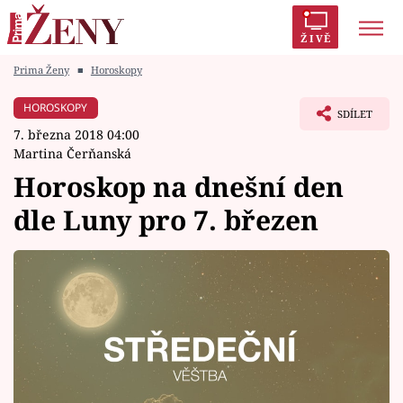
ŽIVĚ
Prima Ženy
■
Horoskopy
Trendy:
Polabí
Inspekce
Prostřeno!
AYTO?
HOROSKOPY
SDÍLET
Módní alarm
Zrádci
Proměny
7. března 2018 04:00
Martina Čerňanská
Horoskop na dnešní den
dle Luny pro 7. březen
Témata
Celebrity
Vztahy
Seriály