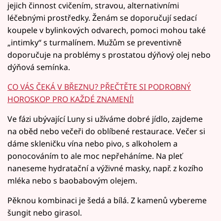
jejich činnost cvičením, stravou, alternativními
léčebnými prostředky. Ženám se doporučují sedací
koupele v bylinkových odvarech, pomoci mohou také
„intimky“ s turmalínem. Mužům se preventivně
doporučuje na problémy s prostatou dýňový olej nebo
dýňová semínka.
CO VÁS ČEKÁ V BŘEZNU? PŘEČTĚTE SI PODROBNÝ
HOROSKOP PRO KAŽDÉ ZNAMENÍ!
Ve fázi ubývající Luny si užíváme dobré jídlo, zajdeme
na oběd nebo večeři do oblíbené restaurace. Večer si
dáme skleničku vína nebo pivo, s alkoholem a
ponocováním to ale moc nepřeháníme. Na pleť
naneseme hydratační a výživné masky, např. z kozího
mléka nebo s baobabovým olejem.
Pěknou kombinaci je šedá a bílá. Z kamenů vybereme
šungit nebo girasol.