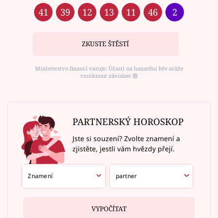
41
39
12
13
11
46
2
ZKUSTE ŠTĚSTÍ
Ministerstvo financí varuje: Účastí na hazardní hře může
vzniknout závislost ⑱
PARTNERSKÝ HOROSKOP
Jste si souzení? Zvolte znamení a
zjistěte, jestli vám hvězdy přejí.
VYPOČÍTAT