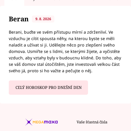
Beran
9. 8. 2026
Berani, buďte ve svém přístupu mírní a zdrženliví. Ve
vzduchu je cítit spousta něhy, na kterou byste se měli
naladit a užívat si ji. Udělejte něco pro zlepšení svého
domova. Usmiřte se s lidmi, se kterými žijete, a vyčistěte
vzduch, aby vztahy byly v budoucnu klidné. Do toho, aby
se váš domov stal útočištěm, jste investovali velkou část
svého já, proto si ho važte a pečujte o něj.
CELÝ HOROSKOP PRO DNEŠNÍ DEN
Vaše šťastná čísla