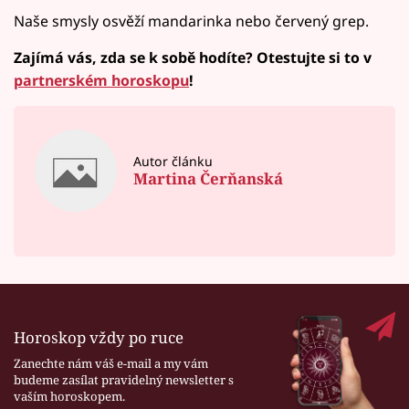
Naše smysly osvěží mandarinka nebo červený grep.
Zajímá vás, zda se k sobě hodíte? Otestujte si to v
partnerském horoskopu
!
Autor článku
Martina Čerňanská
Horoskop vždy po ruce
Zanechte nám váš e-mail a my vám
budeme zasílat pravidelný newsletter s
vaším horoskopem.