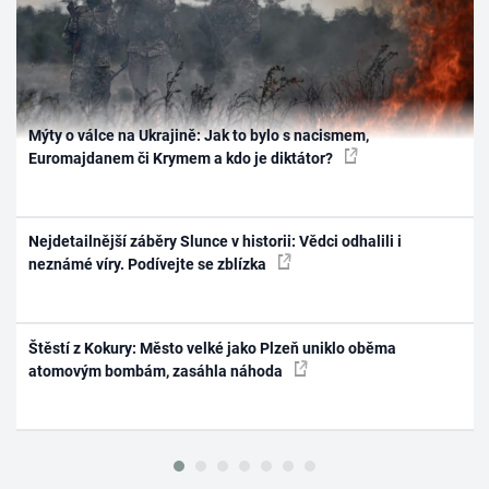
Mýty o válce na Ukrajině: Jak to bylo s nacismem,
Euromajdanem či Krymem a kdo je diktátor?
Nejdetailnější záběry Slunce v historii: Vědci odhalili i
neznámé víry. Podívejte se zblízka
Štěstí z Kokury: Město velké jako Plzeň uniklo oběma
atomovým bombám, zasáhla náhoda