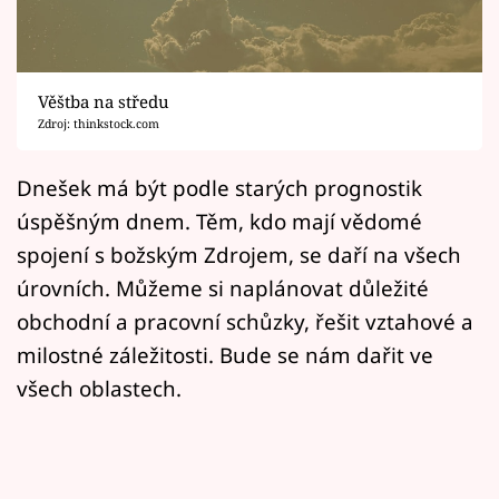
Horoskopy
Sledujte prima+
Věštba na středu
Filmový festival Karlovy Vary
Zdroj: thinkstock.com
Pořady
Dnešek má být podle starých prognostik
úspěšným dnem. Těm, kdo mají vědomé
Mámy sobě
spojení s božským Zdrojem, se daří na všech
úrovních. Můžeme si naplánovat důležité
Přihlášení
obchodní a pracovní schůzky, řešit vztahové a
milostné záležitosti. Bude se nám dařit ve
Sledujte nás
všech oblastech.