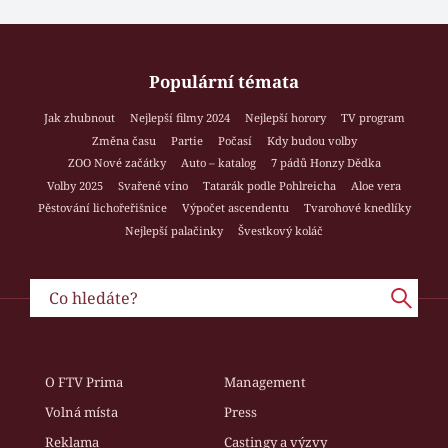
Populární témata
Jak zhubnout
Nejlepší filmy 2024
Nejlepší horory
TV program
Změna času
Partie
Počasí
Kdy budou volby
ZOO Nové začátky
Auto – katalog
7 pádů Honzy Dědka
Volby 2025
Svařené víno
Tatarák podle Pohlreicha
Aloe vera
Pěstování lichořeřišnice
Výpočet ascendentu
Tvarohové knedlíky
Nejlepší palačinky
Švestkový koláč
O FTV Prima
Management
Volná místa
Press
Reklama
Castingy a výzvy