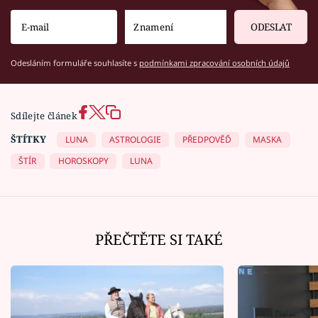
ODESLAT
Odesláním formuláře souhlasíte s
podmínkami zpracování osobních údajů
Sdílejte článek
ŠTÍTKY
LUNA
ASTROLOGIE
PŘEDPOVĚĎ
MASKA
ŠTÍR
HOROSKOPY
LUNA
PŘEČTĚTE SI TAKÉ