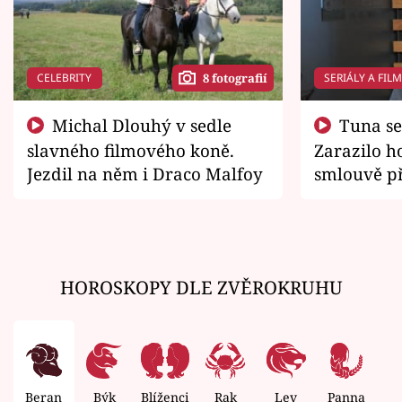
CELEBRITY
SERIÁLY A FIL
8 fotografií
Michal Dlouhý v sedle
Tuna se chtěl vrátit domů.
slavného filmového koně.
Zarazilo ho
Jezdil na něm i Draco Malfoy
smlouvě př
zemřít
HOROSKOPY DLE ZVĚROKRUHU
Beran
Býk
Blíženci
Rak
Lev
Panna
V