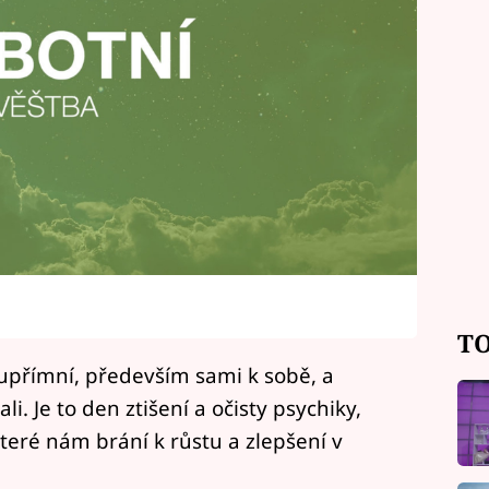
TO
upřímní, především sami k sobě, a
li. Je to den ztišení a očisty psychiky,
eré nám brání k růstu a zlepšení v