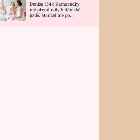
Denisa (34): Kamarádky
mě přemluvily k dámské
jízdě. Manžel mě po
návratu zaskočil