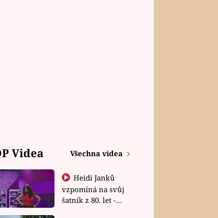
P Videa
Všechna videa
Heidi Janků
vzpomíná na svůj
šatník z 80. let -
Shopaholičky