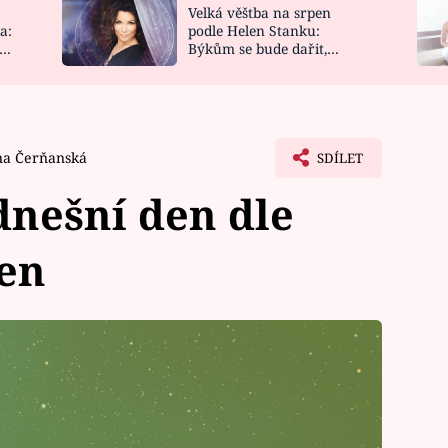
Velká věštba na srpen
NOVINKY
ZAHRADA
a:
podle Helen Stanku:
y
Býkům se bude dařit,
VIDEORECEPTY
DESIGN
Vodnáře čeká jízda
na Čerňanská
SDÍLET
nešní den dle
jen