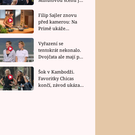
bez dubla
Filip Sajler znovu
před kamerou: Na
Primě ukáže
poctivou kuchyni i
rychlé recepty
Vyřazení se
tentokrát nekonalo.
Dvojčata ale mají po
uzavření třetí etapy
závodu nůž na krku
Šok v Kambodži.
Favoritky Chicas
končí, závod ukázal
svou nejtvrdší tvář