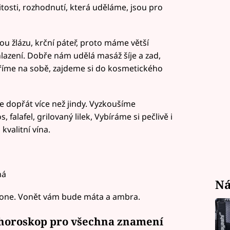
itosti, rozhodnutí, která uděláme, jsou pro
ou žlázu, krční páteř, proto máme větší
azení. Dobře nám udělá masáž šíje a zad,
tříme na sobě, zajdeme si do kosmetického
me dopřát více než jindy. Vyzkoušíme
alafel, grilovaný lilek, Vybíráme si pečlivě i
kvalitní vína.
ná
Ná
tone. Vonět vám bude máta a ambra.
 horoskop pro všechna znamení