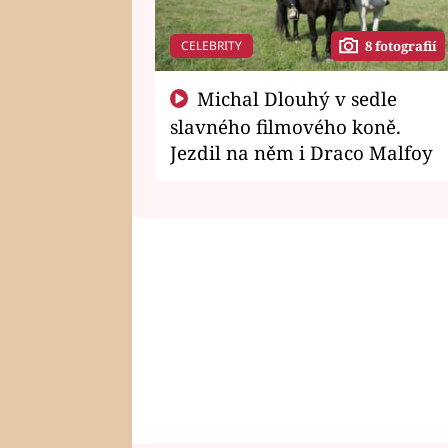
CELEBRITY
8 fotografií
Michal Dlouhý v sedle
slavného filmového koně.
Jezdil na něm i Draco Malfoy