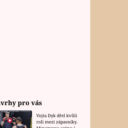
vrhy pro vás
Vojta Dyk dřel kvůli
roli mezi zápasníky.
Minutovou scénu jel