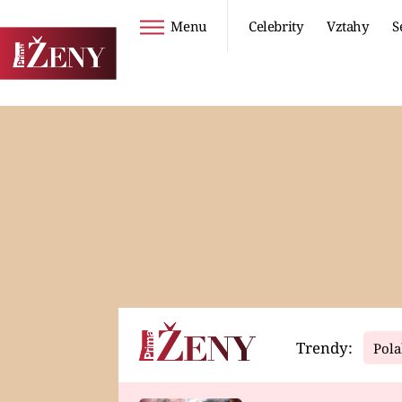
Menu
Celebrity
Vztahy
S
Seriály
Životní styl
ZOO
DIETY A HUBNUTÍ
PROSTŘENO!
CESTOVÁNÍ A
DOVOLENÁ
DUCH
ZDRAVÍ
Trendy:
Pola
Horoskopy
Video
ASTROČLÁNKY
SERIÁLY