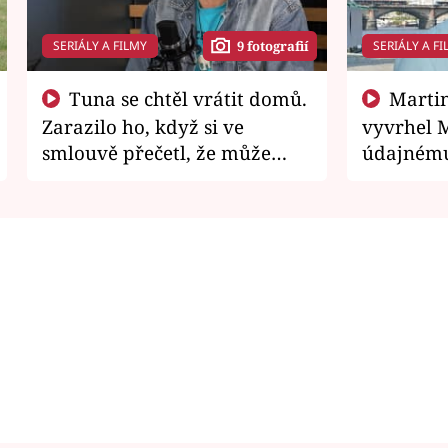
SERIÁLY A FILMY
SERIÁLY A FI
9 fotografií
Tuna se chtěl vrátit domů.
Martin Písařík jako
Zarazilo ho, když si ve
vyvrhel 
smlouvě přečetl, že může
údajnému
zemřít
je v nemil