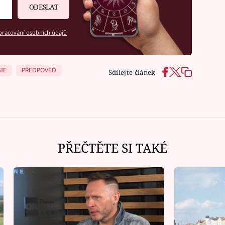
ODESLAT
racování osobních údajů
IE
PŘEDPOVĚĎ
Sdílejte článek
PŘEČTĚTE SI TAKÉ