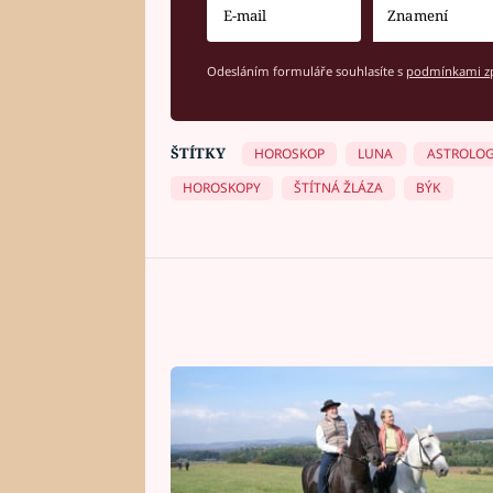
Odesláním formuláře souhlasíte s
podmínkami zp
ŠTÍTKY
HOROSKOP
LUNA
ASTROLOG
HOROSKOPY
ŠTÍTNÁ ŽLÁZA
BÝK