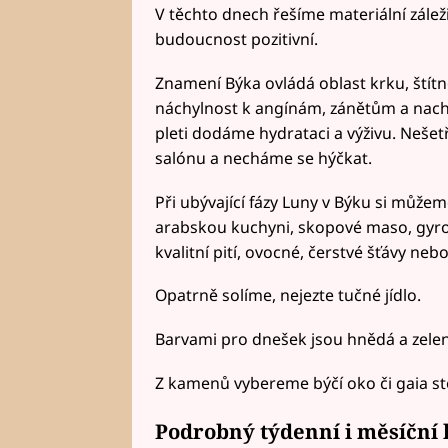
V těchto dnech řešíme materiální zálež
budoucnost pozitivní.
Znamení Býka ovládá oblast krku, štítn
náchylnost k angínám, zánětům a nachl
pleti dodáme hydrataci a výživu. Neše
salónu a necháme se hýčkat.
Při ubývající fázy Luny v Býku si může
arabskou kuchyni, skopové maso, gyros, f
kvalitní pití, ovocné, čerstvé šťávy nebo 
Opatrně solíme, nejezte tučné jídlo.
Barvami pro dnešek jsou hnědá a zele
Z kamenů vybereme býčí oko či gaia s
Podrobný týdenní i měsíční