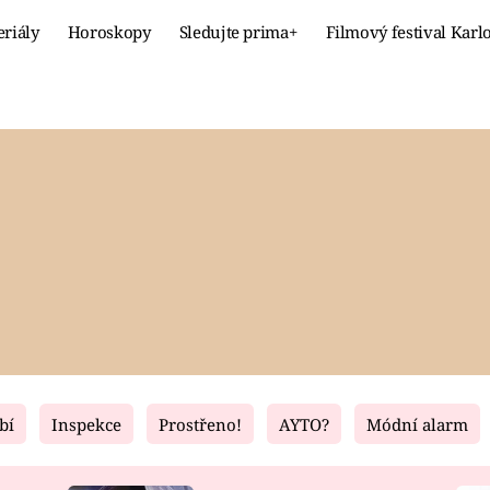
eriály
Horoskopy
Sledujte prima+
Filmový festival Karl
Celebrity
Recept
MÓDA A KRÁSA
HLAVNÍ JÍ
VZTAHY A SEX
SLADKÉ
PRIMA MAMINKA
ZDRAVÉ
bí
Inspekce
Prostřeno!
AYTO?
Módní alarm
Fresh
Living
RECEPTY
BYDLENÍ