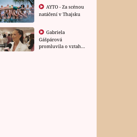
AYTO - Za scénou
natáčení v Thajsku
Gabriela
Gášpárová
promluvila o vztahu
a zakládání rodiny