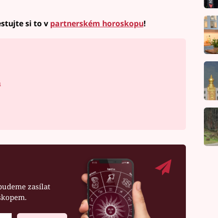
stujte si to v
partnerském horoskopu
!
á
budeme zasílat
oskopem.