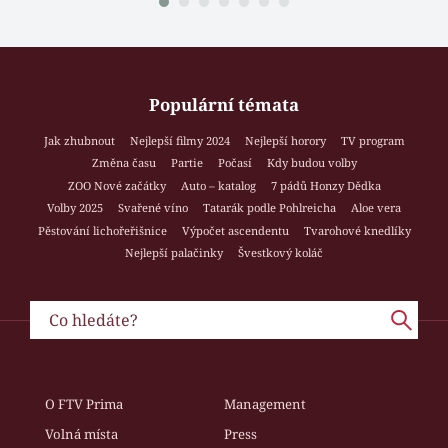
Populární témata
Jak zhubnout
Nejlepší filmy 2024
Nejlepší horory
TV program
Změna času
Partie
Počasí
Kdy budou volby
ZOO Nové začátky
Auto – katalog
7 pádů Honzy Dědka
Volby 2025
Svařené víno
Tatarák podle Pohlreicha
Aloe vera
Pěstování lichořeřišnice
Výpočet ascendentu
Tvarohové knedlíky
Nejlepší palačinky
Švestkový koláč
O FTV Prima
Management
Volná místa
Press