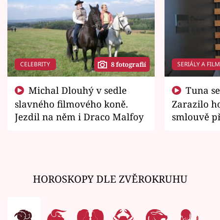
CELEBRITY
SERIÁLY A FIL
8 fotografií
Michal Dlouhý v sedle
Tuna se chtěl vrátit domů.
slavného filmového koně.
Zarazilo ho
Jezdil na něm i Draco Malfoy
smlouvě př
zemřít
HOROSKOPY DLE ZVĚROKRUHU