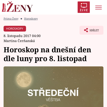
ŽIVĚ
Prima Ženy
■
Horoskopy
Trendy:
Polabí
Inspekce
Prostřeno!
AYTO?
HOROSKOPY
SDÍLET
Módní alarm
Zrádci
Proměny
8. listopadu 2017 04:00
Martina Čerňanská
Horoskop na dnešní den
dle luny pro 8. listopad
Témata
Celebrity
Vztahy
Seriály