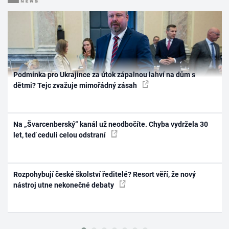
Podmínka pro Ukrajince za útok zápalnou lahví na dům s
dětmi? Tejc zvažuje mimořádný zásah
Na „Švarcenberský“ kanál už neodbočíte. Chyba vydržela 30
let, teď ceduli celou odstraní
Rozpohybují české školství ředitelé? Resort věří, že nový
nástroj utne nekonečné debaty