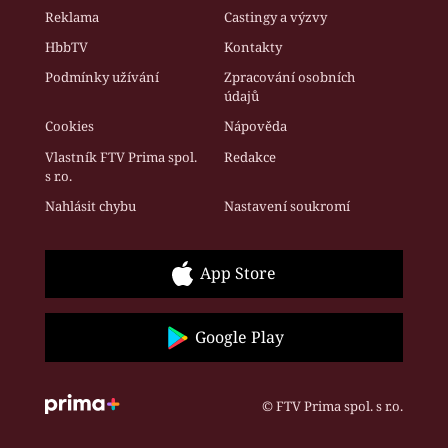
Reklama
Castingy a výzvy
HbbTV
Kontakty
Podmínky užívání
Zpracování osobních
údajů
Cookies
Nápověda
Vlastník FTV Prima spol.
Redakce
s r.o.
Nahlásit chybu
Nastavení soukromí
App Store
Google Play
© FTV Prima spol. s r.o.