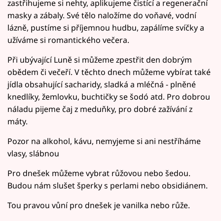
zastřihujeme si nehty, aplikujeme čistící a regenerační
masky a zábaly. Své tělo naložíme do voňavé, vodní
lázně, pustíme si příjemnou hudbu, zapálíme svíčky a
užíváme si romantického večera.
Při ubývající Luně si můžeme zpestřit den dobrým
obědem či večeří. V těchto dnech můžeme vybírat také
jídla obsahující sacharidy, sladká a mléčná - plněné
knedlíky, žemlovku, buchtičky se šodó atd. Pro dobrou
náladu pijeme čaj z meduňky, pro dobré zažívání z
máty.
Pozor na alkohol, kávu, nemyjeme si ani nestříháme
vlasy, slábnou
Pro dnešek můžeme vybrat růžovou nebo šedou.
Budou nám slušet šperky s perlami nebo obsidiánem.
Tou pravou vůní pro dnešek je vanilka nebo růže.