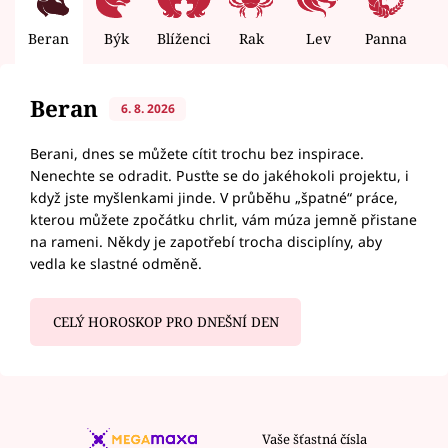
Beran
Býk
Blíženci
Rak
Lev
Panna
V
Beran
6. 8. 2026
Berani, dnes se můžete cítit trochu bez inspirace.
Nenechte se odradit. Pusťte se do jakéhokoli projektu, i
když jste myšlenkami jinde. V průběhu „špatné“ práce,
kterou můžete zpočátku chrlit, vám múza jemně přistane
na rameni. Někdy je zapotřebí trocha disciplíny, aby
vedla ke slastné odměně.
CELÝ HOROSKOP PRO DNEŠNÍ DEN
Vaše šťastná čísla