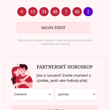
6
15
34
48
7
46
2
ZKUSTE ŠTĚSTÍ
Ministerstvo financí varuje: Účastí na hazardní hře může
vzniknout závislost ⑱
PARTNERSKÝ HOROSKOP
Jste si souzení? Zvolte znamení a
zjistěte, jestli vám hvězdy přejí.