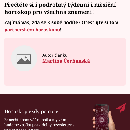
Přečtěte si i podrobný
týdenní i měsíční
horoskop
pro všechna znamení!
Zajímá vás, zda se k sobě hodíte? Otestujte si to v
partnerském horoskopu
!
Autor článku
Martina Čerňanská
Horoskop vždy po ruce
Zanechte nám váš e-mail a my vám
budeme zasílat pravidelný newsletter s
vaším horoskopem.