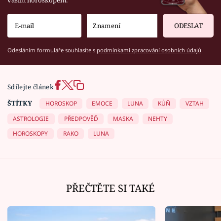
ODESLAT
Odesláním formuláře souhlasíte s
podmínkami zpracování osobních údajů
Sdílejte článek
ŠTÍTKY
HOROSKOP
EMOCE
LUNA
KŮŇ
VZTAH
ASTROLOGIE
PŘEDPOVĚĎ
MASKA
NEHTY
HOROSKOPY
RAKO
LUNA
PŘEČTĚTE SI TAKÉ