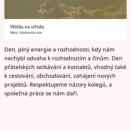
Horoskopy
Sledujte prima+
Věštba na středu
Filmový festival Karlovy Vary
Zdroj: thinkstock.com
Pořady
Den, plný energie a rozhodnosti, kdy nám
nechybí odvaha k rozhodnutím a činům. Den
Mámy sobě
přátelských setkávání a kontaktů, vhodný také
k cestování, obchodování, zahájení nových
Přihlášení
projektů. Respektujeme názory kolegů, a
společná práce se nám daří.
Sledujte nás