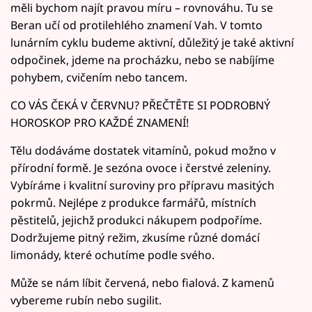
měli bychom najít pravou míru – rovnováhu. Tu se
Beran učí od protilehlého znamení Vah. V tomto
lunárním cyklu budeme aktivní, důležitý je také aktivní
odpočinek, jdeme na procházku, nebo se nabíjíme
pohybem, cvičením nebo tancem.
CO VÁS ČEKÁ V ČERVNU? PŘEČTĚTE SI PODROBNÝ
HOROSKOP PRO KAŽDÉ ZNAMENÍ!
Tělu dodáváme dostatek vitamínů, pokud možno v
přírodní formě. Je sezóna ovoce i čerstvé zeleniny.
Vybíráme i kvalitní suroviny pro přípravu masitých
pokrmů. Nejlépe z produkce farmářů, místních
pěstitelů, jejichž produkci nákupem podpoříme.
Dodržujeme pitný režim, zkusíme různé domácí
limonády, které ochutíme podle svého.
Může se nám líbit červená, nebo fialová. Z kamenů
vybereme rubín nebo sugilit.