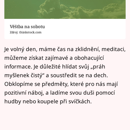
Horoskopy
Sledujte prima+
Věštba na sobotu
Filmový festival Karlovy Vary
Zdroj: thinkstock.com
Pořady
Je volný den, máme čas na zklidnění, meditaci,
můžeme získat zajímavé a obohacující
Mámy sobě
informace. Je důležité hlídat svůj „práh
myšlenek čistý“ a soustředit se na dech.
Přihlášení
Obklopíme se předměty, které pro nás mají
pozitivní náboj, a ladíme svou duši pomocí
Sledujte nás
hudby nebo koupele při svíčkách.