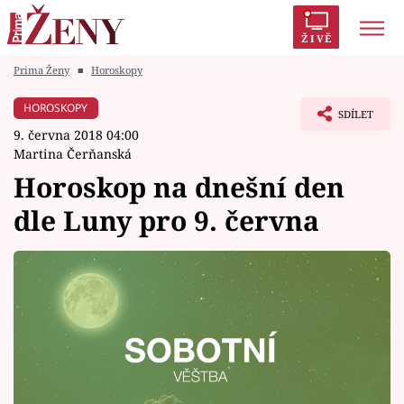
ŽIVĚ
Prima Ženy
■
Horoskopy
Trendy:
Polabí
Inspekce
Prostřeno!
AYTO?
HOROSKOPY
SDÍLET
Módní alarm
Zrádci
Proměny
9. června 2018 04:00
Martina Čerňanská
Horoskop na dnešní den
dle Luny pro 9. června
Témata
Celebrity
Vztahy
Seriály