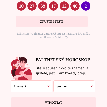
10
27
38
17
12
46
2
ZKUSTE ŠTĚSTÍ
Ministerstvo financí varuje: Účastí na hazardní hře může
vzniknout závislost ⑱
PARTNERSKÝ HOROSKOP
Jste si souzení? Zvolte znamení a
zjistěte, jestli vám hvězdy přejí.
VYPOČÍTAT