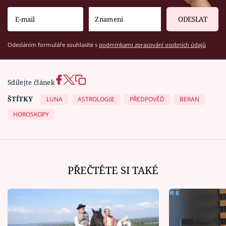
ODESLAT
Odesláním formuláře souhlasíte s
podmínkami zpracování osobních údajů
Sdílejte článek
ŠTÍTKY
LUNA
ASTROLOGIE
PŘEDPOVĚĎ
BERAN
HOROSKOPY
PŘEČTĚTE SI TAKÉ