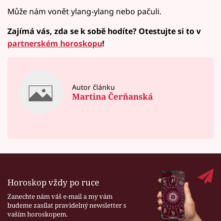
Může nám vonět ylang-ylang nebo pačuli.
Zajímá vás, zda se k sobě hodíte? Otestujte si to v
partnerském horoskopu
!
Autor článku
Martina Čerňanská
Horoskop vždy po ruce
Zanechte nám váš e-mail a my vám
budeme zasílat pravidelný newsletter s
vaším horoskopem.