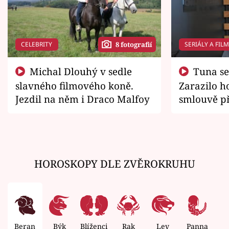
CELEBRITY
SERIÁLY A FIL
8 fotografií
Michal Dlouhý v sedle
Tuna se chtěl vrátit domů.
slavného filmového koně.
Zarazilo ho
Jezdil na něm i Draco Malfoy
smlouvě př
zemřít
HOROSKOPY DLE ZVĚROKRUHU
Beran
Býk
Blíženci
Rak
Lev
Panna
V