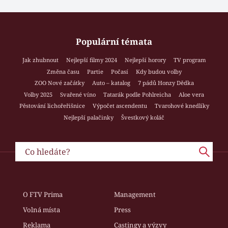
Populární témata
Jak zhubnout
Nejlepší filmy 2024
Nejlepší horory
TV program
Změna času
Partie
Počasí
Kdy budou volby
ZOO Nové začátky
Auto – katalog
7 pádů Honzy Dědka
Volby 2025
Svařené víno
Tatarák podle Pohlreicha
Aloe vera
Pěstování lichořeřišnice
Výpočet ascendentu
Tvarohové knedlíky
Nejlepší palačinky
Švestkový koláč
O FTV Prima
Management
Volná místa
Press
Reklama
Castingy a výzvy