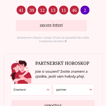
41
39
12
13
11
46
2
ZKUSTE ŠTĚSTÍ
Ministerstvo financí varuje: Účastí na hazardní hře může
vzniknout závislost ⑱
PARTNERSKÝ HOROSKOP
Jste si souzení? Zvolte znamení a
zjistěte, jestli vám hvězdy přejí.
VYPOČÍTAT