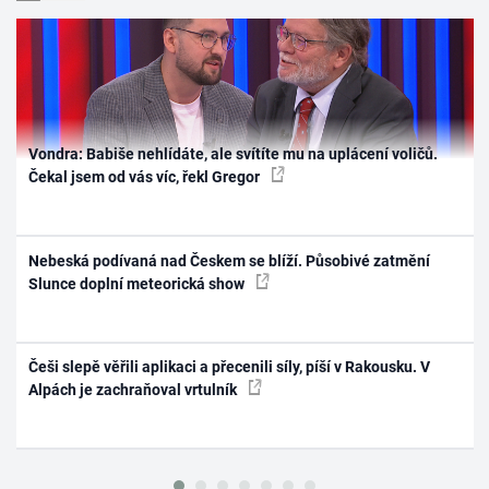
Vondra: Babiše nehlídáte, ale svítíte mu na uplácení voličů.
Čekal jsem od vás víc, řekl Gregor
Nebeská podívaná nad Českem se blíží. Působivé zatmění
Slunce doplní meteorická show
Češi slepě věřili aplikaci a přecenili síly, píší v Rakousku. V
Alpách je zachraňoval vrtulník