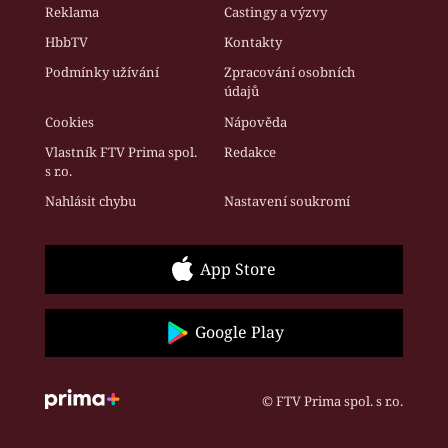
Reklama
Castingy a výzvy
HbbTV
Kontakty
Podmínky užívání
Zpracování osobních
údajů
Cookies
Nápověda
Vlastník FTV Prima spol.
Redakce
s r.o.
Nahlásit chybu
Nastavení soukromí
App Store
Google Play
© FTV Prima spol. s r.o.