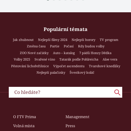
Populární témata
Jak zhubnout
Nejlepší filmy 2024
Nejlepší horory
TV program
Změna času
Partie
Počasí
Kdy budou volby
ZOO Nové začátky
Auto – katalog
7 pádů Honzy Dědka
Volby 2025
Svařené víno
Tatarák podle Pohlreicha
Aloe vera
Pěstování lichořeřišnice
Výpočet ascendentu
Tvarohové knedlíky
Nejlepší palačinky
Švestkový koláč
O FTV Prima
Management
Volná místa
Press