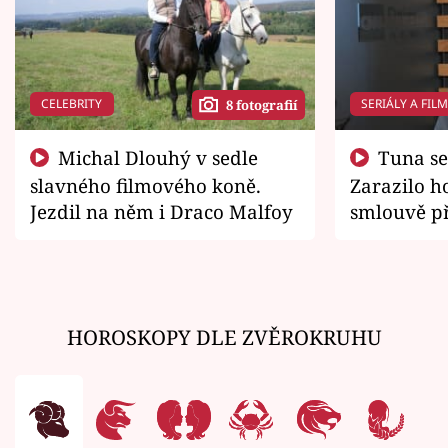
CELEBRITY
SERIÁLY A FIL
8 fotografií
Michal Dlouhý v sedle
Tuna se chtěl vrátit domů.
slavného filmového koně.
Zarazilo ho
Jezdil na něm i Draco Malfoy
smlouvě př
zemřít
HOROSKOPY DLE ZVĚROKRUHU