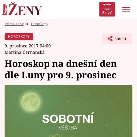
ŽIVĚ
Prima Ženy
■
Horoskopy
Trendy:
Polabí
Inspekce
Prostřeno!
AYTO?
HOROSKOPY
SDÍLET
Módní alarm
Zrádci
Proměny
9. prosince 2017 04:00
Martina Čerňanská
Horoskop na dnešní den
dle Luny pro 9. prosinec
Témata
Celebrity
Vztahy
Seriály