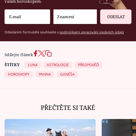
vaším horoskopem.
ODESLAT
Odesláním formuláře souhlasíte s
podmínkami zpracování osobních údajů
Sdílejte článek
ŠTÍTKY
LUNA
ASTROLOGIE
PŘEDPOVĚĎ
HOROSKOPY
PANNA
GANÉŠA
PŘEČTĚTE SI TAKÉ