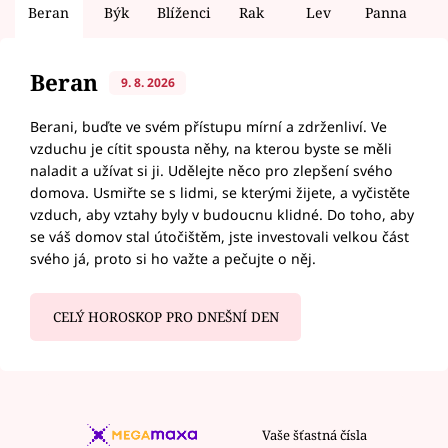
Beran
Býk
Blíženci
Rak
Lev
Panna
V
Beran
9. 8. 2026
Berani, buďte ve svém přístupu mírní a zdrženliví. Ve
vzduchu je cítit spousta něhy, na kterou byste se měli
naladit a užívat si ji. Udělejte něco pro zlepšení svého
domova. Usmiřte se s lidmi, se kterými žijete, a vyčistěte
vzduch, aby vztahy byly v budoucnu klidné. Do toho, aby
se váš domov stal útočištěm, jste investovali velkou část
svého já, proto si ho važte a pečujte o něj.
CELÝ HOROSKOP PRO DNEŠNÍ DEN
Vaše šťastná čísla