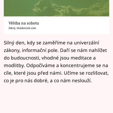
Horoskopy
Sledujte prima+
Věštba na sobotu
Filmový festival Karlovy Vary
Zdroj: thinkstock.com
Pořady
Silný den, kdy se zaměříme na univerzální
zákony, informační pole. Daří se nám nahlížet
Mámy sobě
do budoucnosti, vhodné jsou meditace a
modlitby. Odpočíváme a koncentrujeme se na
Přihlášení
cíle, které jsou před námi. Učíme se rozlišovat,
co je pro nás dobré, a co nám neslouží.
Sledujte nás