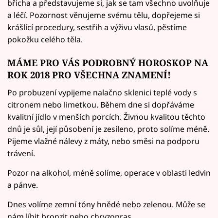
břicha a představujeme si, jak se tam všechno uvolňuje
a léčí. Pozornost věnujeme svému tělu, dopřejeme si
krášlící procedury, sestřih a výživu vlasů, pěstíme
pokožku celého těla.
MÁME PRO VÁS PODROBNÝ HOROSKOP NA
ROK 2018 PRO VŠECHNA ZNAMENÍ!
Po probuzení vypijeme nalačno sklenici teplé vody s
citronem nebo limetkou. Během dne si dopřáváme
kvalitní jídlo v menších porcích. Živnou kvalitou těchto
dnů je sůl, její působení je zesíleno, proto solíme méně.
Pijeme vlažné nálevy z máty, nebo směsi na podporu
trávení.
Pozor na alkohol, méně solíme, operace v oblasti ledvin
a pánve.
Dnes volíme zemní tóny hnědé nebo zelenou. Může se
nám líbit bronzit nebo chryzopras.