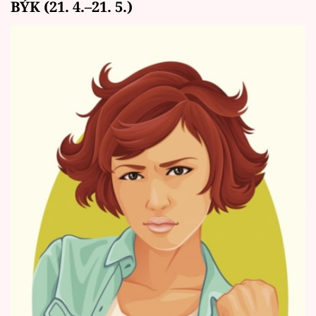
BÝK (21. 4.–21. 5.)