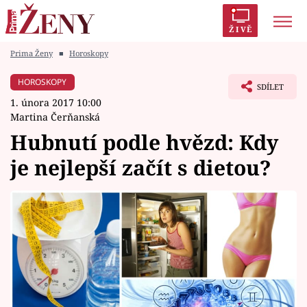
ŽIVĚ
Prima Ženy
■
Horoskopy
Trendy:
Polabí
Inspekce
Prostřeno!
AYTO?
HOROSKOPY
SDÍLET
Módní alarm
Zrádci
Proměny
1. února 2017 10:00
Martina Čerňanská
Hubnutí podle hvězd: Kdy
je nejlepší začít s dietou?
Témata
Celebrity
Vztahy
Seriály