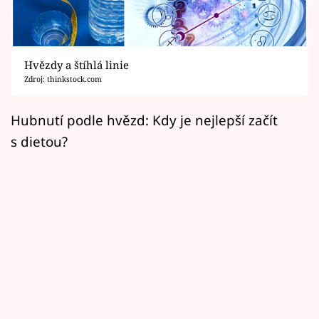
Horoskopy
Sledujte prima+
Hvězdy a štíhlá linie
Filmový festival Karlovy Vary
Zdroj: thinkstock.com
Pořady
Hubnutí podle hvězd: Kdy je nejlepší začít
s dietou?
Mámy sobě
Přihlášení
Sledujte nás