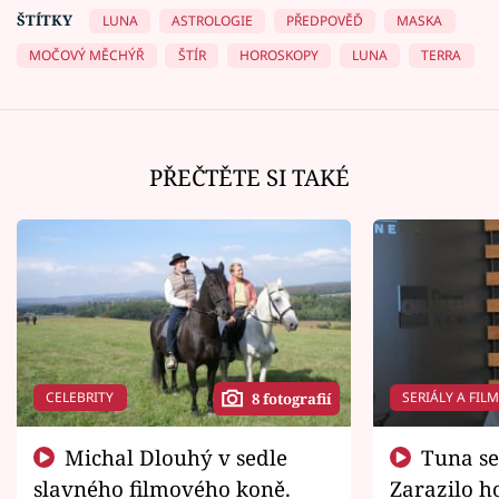
ŠTÍTKY
LUNA
ASTROLOGIE
PŘEDPOVĚĎ
MASKA
MOČOVÝ MĚCHÝŘ
ŠTÍR
HOROSKOPY
LUNA
TERRA
PŘEČTĚTE SI TAKÉ
CELEBRITY
SERIÁLY A FIL
8 fotografií
Michal Dlouhý v sedle
Tuna se chtěl vrátit domů.
slavného filmového koně.
Zarazilo ho