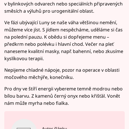
v bylinkových odvarech nebo speciálních připravených
směsích a výluhů pro urogenitální oblast.
Ve fázi ubývající Luny se naše váha většinou nemění,
můžeme více jíst. S jídlem nespěcháme, uděláme si čas
na polední pauzu. K obědu si dopřejeme menu –
předkrm nebo polévku i hlavní chod. Večer na pleť
naneseme kvalitní masky, např. bahenní, nebo zkusíme
kyslíkovou terapii.
Nepijeme chladné nápoje, pozor na operace v oblasti
močového měchýře, konečníku.
Pro dny ve štíří energii vybereme temně modrou nebo
bílou barvu. Z kamenů černý onyx nebo křišťál. Vonět
nám může myrha nebo fialka.
Autor článku