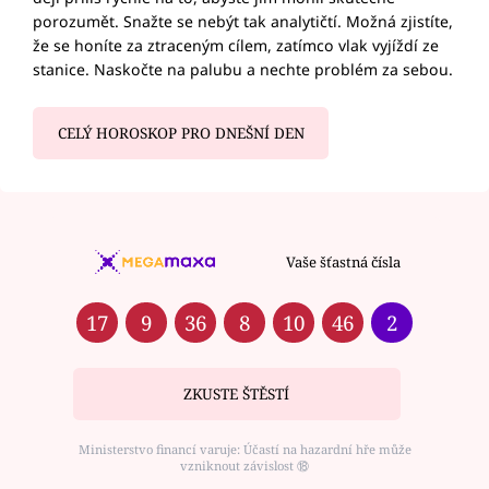
porozumět. Snažte se nebýt tak analytičtí. Možná zjistíte,
že se honíte za ztraceným cílem, zatímco vlak vyjíždí ze
stanice. Naskočte na palubu a nechte problém za sebou.
CELÝ HOROSKOP PRO DNEŠNÍ DEN
Vaše šťastná čísla
17
9
36
8
10
46
2
ZKUSTE ŠTĚSTÍ
Ministerstvo financí varuje: Účastí na hazardní hře může
vzniknout závislost ⑱