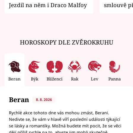
Jezdil na něm i Draco Malfoy
smlouvě př
zemřít
HOROSKOPY DLE ZVĚROKRUHU
Beran
Býk
Blíženci
Rak
Lev
Panna
V
Beran
8. 8. 2026
Rychlé akce tohoto dne vás mohou zmást, Berani.
Nedivte se, že vám v hlavě víří poslední události týkající
se lásky a romantiky. Možná budete mít pocit, že se věci
dějí příliš rychle na to, abyste jim mohli skutečně