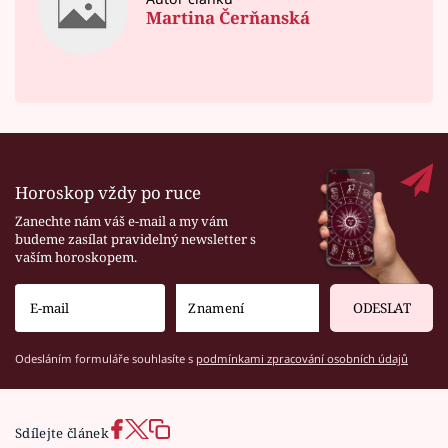
Martina Čerňanská
Horoskop vždy po ruce
Zanechte nám váš e-mail a my vám
budeme zasílat pravidelný newsletter s
vaším horoskopem.
ODESLAT
Odesláním formuláře souhlasíte s
podmínkami zpracování osobních údajů
Sdílejte článek