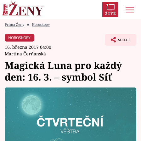
ŽIVĚ
Prima Ženy
■
Horoskopy
Trendy:
Polabí
Inspekce
Prostřeno!
AYTO?
HOROSKOPY
SDÍLET
Módní alarm
Zrádci
Proměny
16. března 2017 04:00
Martina Čerňanská
Magická Luna pro každý
den: 16. 3. – symbol Síť
Témata
Celebrity
Vztahy
Seriály