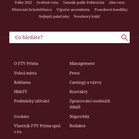
Volby 2025
Svařené víno
Tatarák podle Pohlreicha
Aloe vera
Pěstování lichořeřišnice
Výpočet ascendentu
Tvarohové knedlíky
Nejlepší palačinky
Švestkový koláč
O FTV Prima
Management
Volná místa
Press
Reklama
Castingy a výzvy
HbbTV
Kontakty
Podmínky užívání
Zpracování osobních
údajů
Cookies
Nápověda
Vlastník FTV Prima spol.
Redakce
s r.o.