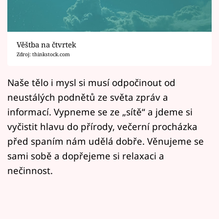
Horoskopy
Sledujte prima+
Věštba na čtvrtek
Filmový festival Karlovy Vary
Zdroj: thinkstock.com
Pořady
Naše tělo i mysl si musí odpočinout od
neustálých podnětů ze světa zpráv a
Mámy sobě
informací. Vypneme se ze „sítě“ a jdeme si
vyčistit hlavu do přírody, večerní procházka
Přihlášení
před spaním nám udělá dobře. Věnujeme se
sami sobě a dopřejeme si relaxaci a
Sledujte nás
nečinnost.