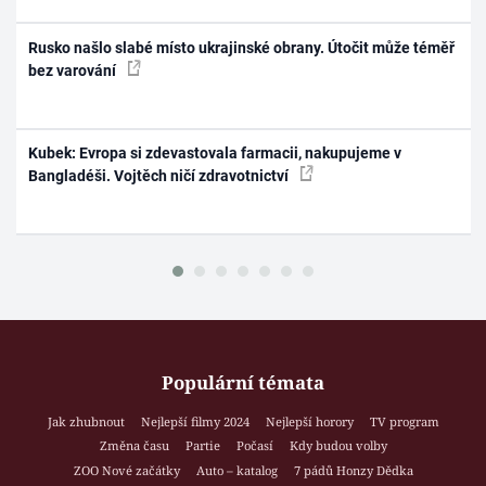
Rusko našlo slabé místo ukrajinské obrany. Útočit může téměř
bez varování
Kubek: Evropa si zdevastovala farmacii, nakupujeme v
Bangladéši. Vojtěch ničí zdravotnictví
Populární témata
Jak zhubnout
Nejlepší filmy 2024
Nejlepší horory
TV program
Změna času
Partie
Počasí
Kdy budou volby
ZOO Nové začátky
Auto – katalog
7 pádů Honzy Dědka