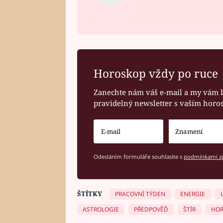
Horoskop vždy po ruce
Zanechte nám váš e-mail a my vám 
pravidelný newsletter s vaším hor
Odesláním formuláře souhlasíte s
podmínkami zp
ŠTÍTKY
PRACOVNÍ TÝDEN
ENERGIE
ASTROLOGIE
PŘEDPOVĚĎ
ŠTÍR
HOR