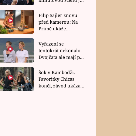
bez dubla
Filip Sajler znovu
před kamerou: Na
Primě ukáže
poctivou kuchyni i
rychlé recepty
Vyřazení se
tentokrát nekonalo.
Dvojčata ale mají po
uzavření třetí etapy
závodu nůž na krku
Šok v Kambodži.
Favoritky Chicas
končí, závod ukázal
svou nejtvrdší tvář