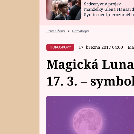
Srdceryvný projev
SNÁŘ
CELEBRITY
manželky Glena Hansard
Syn tu není, nerozuměl b
HOROSKOP NA
VAŘENÍ
tomu, vysvětlila
ROK 2023
Prima Ženy
■
Horoskopy
17. března 2017 04:00
Ma
HOROSKOPY
Magická Luna
17. 3. – symbo