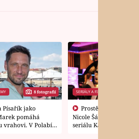
LMY
SERIÁLY A FILMY
8 fotografií
14 f
Prostě si o to řekla! Takhle
Marek pomáhá
Nicole Šáchová získala r
 vrahovi. V Polabí
seriálu Kamarádi
osti