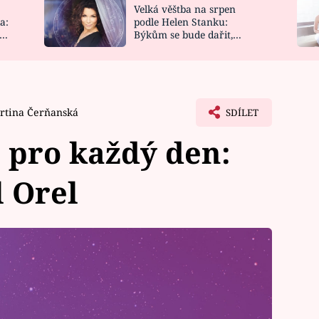
Velká věštba na srpen
NOVINKY
ZAHRADA
a:
podle Helen Stanku:
y
Býkům se bude dařit,
VIDEORECEPTY
DESIGN
Vodnáře čeká jízda
rtina Čerňanská
SDÍLET
 pro každý den:
l Orel