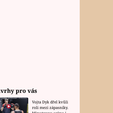
vrhy pro vás
Vojta Dyk dřel kvůli
roli mezi zápasníky.
Minutovou scénu jel