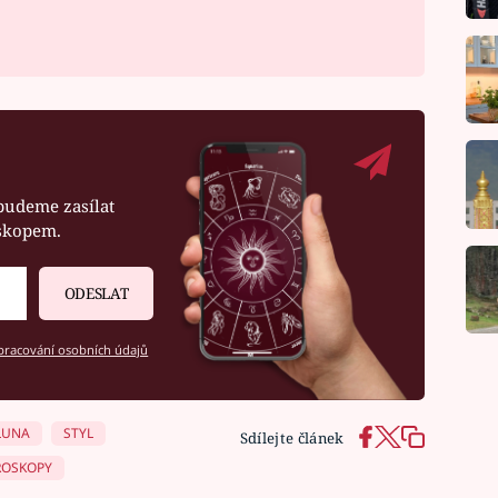
budeme zasílat
oskopem.
ODESLAT
racování osobních údajů
LUNA
STYL
Sdílejte článek
OSKOPY