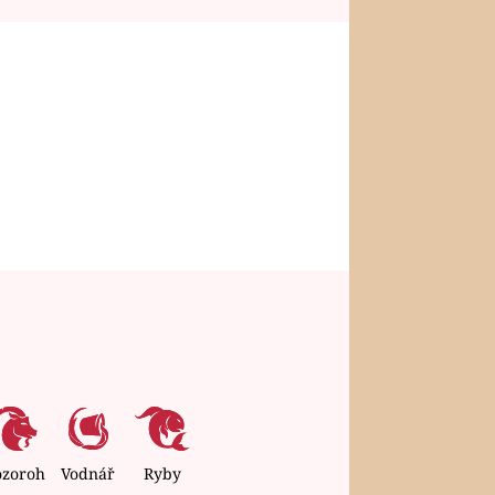
ozoroh
Vodnář
Ryby