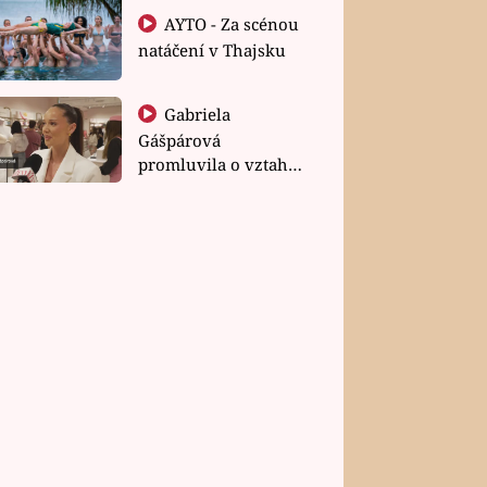
AYTO - Za scénou
natáčení v Thajsku
Gabriela
Gášpárová
promluvila o vztahu
a zakládání rodiny