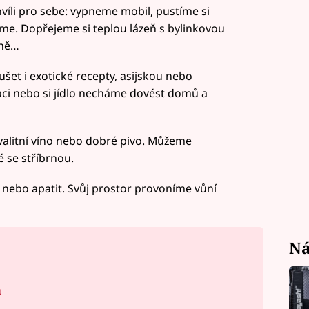
víli pro sebe: vypneme mobil, pustíme si
eme. Dopřejeme si teplou lázeň s bylinkovou
sně…
ušet i exotické recepty, asijskou nebo
ci nebo si jídlo necháme dovést domů a
alitní víno nebo dobré pivo. Můžeme
é se stříbrnou.
ebo apatit. Svůj prostor provoníme vůní
Ná
á