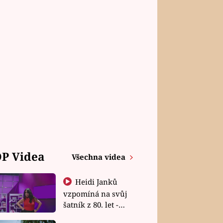
P Videa
Všechna videa
Heidi Janků
vzpomíná na svůj
šatník z 80. let -
Shopaholičky