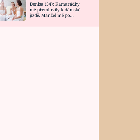
Denisa (34): Kamarádky
mě přemluvily k dámské
jízdě. Manžel mě po
návratu zaskočil