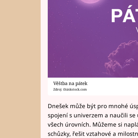
Věštba na pátek
Zdroj: thinkstock.com
Dnešek může být pro mnohé ús
spojení s univerzem a naučili se
všech úrovních. Můžeme si naplá
schůzky, řešit vztahové a milostn