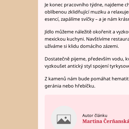
Je konec pracovního týdne, najdeme ch
oblíbenou zklidňující muziku a relaxuj
esencí, zapálíme svíčky – a je nám krá
Jídlo můžeme náležitě okořenit a vyzko
mexickou kuchyni. Navštívíme restaura
užíváme si klidu domácího zázemi.
Dostatečně pijeme, především vodu, kv
vyzkoušet antický styl spojení tyrkysov
Z kamenů nám bude pomáhat hematit n
geránia nebo hřebíčku.
Autor článku
Martina Čerňansk