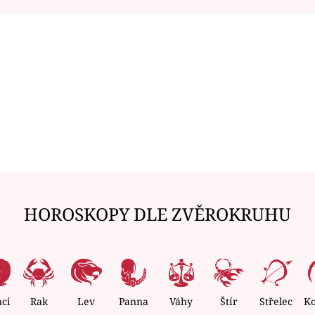
HOROSKOPY DLE ZVĚROKRUHU
nci
Rak
Lev
Panna
Váhy
Štír
Střelec
K