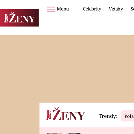
Menu
Celebrity
Vztahy
S
Seriály
Životní styl
ZOO
DIETY A HUBNUTÍ
PROSTŘENO!
CESTOVÁNÍ A
DOVOLENÁ
DUCH
ZDRAVÍ
Trendy:
Pola
Horoskopy
Video
ASTROČLÁNKY
SERIÁLY