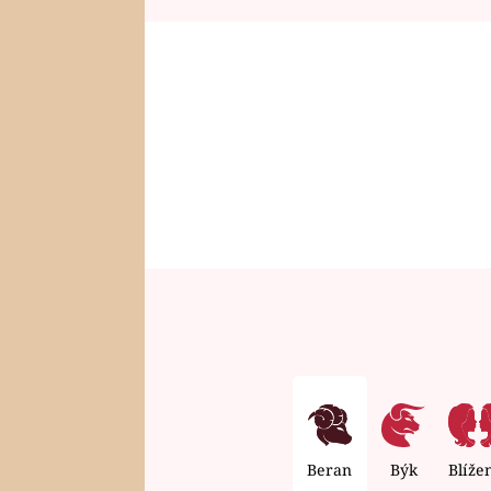
Beran
Býk
Blíže