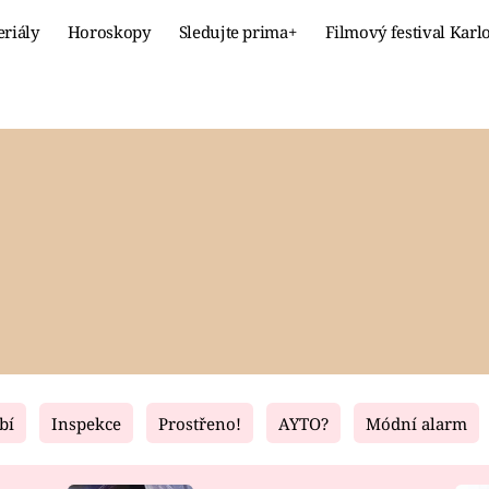
eriály
Horoskopy
Sledujte prima+
Filmový festival Karl
Celebrity
Recept
MÓDA A KRÁSA
HLAVNÍ JÍ
VZTAHY A SEX
SLADKÉ
PRIMA MAMINKA
ZDRAVÉ
bí
Inspekce
Prostřeno!
AYTO?
Módní alarm
Fresh
Living
RECEPTY
BYDLENÍ