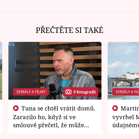
PŘEČTĚTE SI TAKÉ
SERIÁLY A FILMY
SERIÁLY A FI
9 fotografií
Tuna se chtěl vrátit domů.
Martin Písařík jako
Zarazilo ho, když si ve
vyvrhel 
smlouvě přečetl, že může
údajnému
zemřít
je v nemil