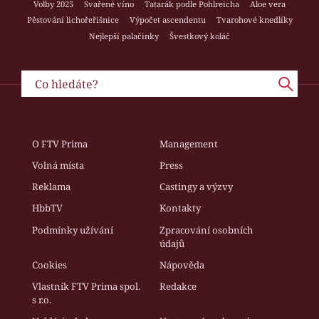
Volby 2025
Svařené víno
Tatarák podle Pohlreicha
Aloe vera
Pěstování lichořeřišnice
Výpočet ascendentu
Tvarohové knedlíky
Nejlepší palačinky
Švestkový koláč
O FTV Prima
Management
Volná místa
Press
Reklama
Castingy a výzvy
HbbTV
Kontakty
Podmínky užívání
Zpracování osobních
údajů
Cookies
Nápověda
Vlastník FTV Prima spol.
Redakce
s r.o.