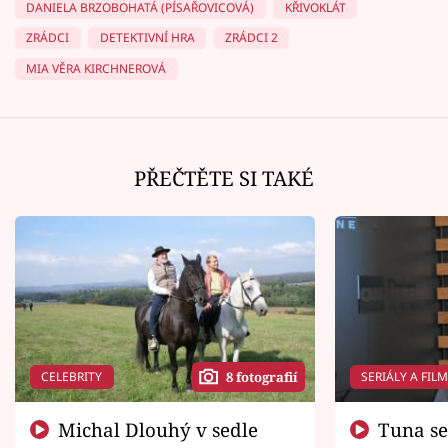
DANIELA BRZOBOHATÁ (PÍSAŘOVICOVÁ)
KŘIVOKLÁT
ZRÁDCI
DETEKTIVNÍ HRA
ZRÁDCI 2
MIA VĚRA KIRCHNEROVÁ
PŘEČTĚTE SI TAKÉ
CELEBRITY
SERIÁLY A FIL
8 fotografií
Michal Dlouhý v sedle
Tuna se chtěl vrátit domů.