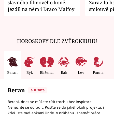
slavného filmového koně.
Zarazilo ho
Jezdil na něm i Draco Malfoy
smlouvě př
zemřít
HOROSKOPY DLE ZVĚROKRUHU
Beran
Býk
Blíženci
Rak
Lev
Panna
V
Beran
6. 8. 2026
Berani, dnes se můžete cítit trochu bez inspirace.
Nenechte se odradit. Pusťte se do jakéhokoli projektu, i
když jste myšlenkami jinde. V průběhu „špatné“ práce,