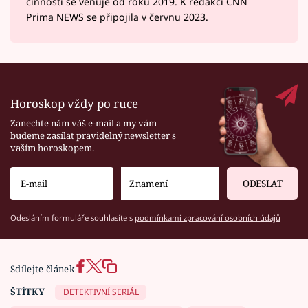
činnosti se věnuje od roku 2019. K redakci CNN
Prima NEWS se připojila v červnu 2023.
Horoskop vždy po ruce
Zanechte nám váš e-mail a my vám
budeme zasílat pravidelný newsletter s
vaším horoskopem.
ODESLAT
Odesláním formuláře souhlasíte s
podmínkami zpracování osobních údajů
Sdílejte článek
ŠTÍTKY
DETEKTIVNÍ SERIÁL