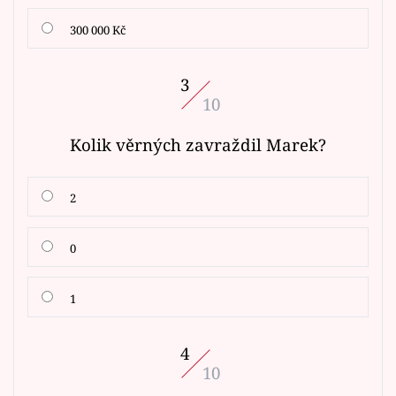
300 000 Kč
3
10
Kolik věrných zavraždil Marek?
2
0
1
4
10