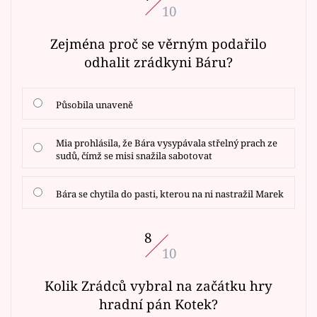
10
Zejména proč se věrným podařilo
odhalit zrádkyni Báru?
Působila unaveně
Mia prohlásila, že Bára vysypávala střelný prach ze
sudů, čímž se misi snažila sabotovat
Bára se chytila do pasti, kterou na ni nastražil Marek
8
10
Kolik Zrádců vybral na začátku hry
hradní pán Kotek?