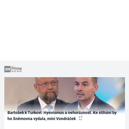
Bartošek k Turkovi: Hyenismus a nehoráznost. Ke stíhání by
ho Sněmovna vydala, míní Vondráček