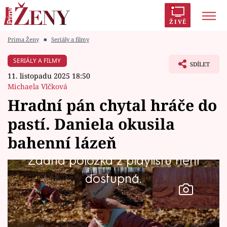
ŽIVĚ
Prima Ženy
■
Seriály a filmy
Trendy:
Polabí
Inspekce
Prostřeno!
AYTO?
SERIÁLY A FILMY
SDÍLET
Módní alarm
Zrádci
Proměny
11. listopadu 2025 18:50
Michaela Vlčková
Hradní pán chytal hráče do
pastí. Daniela okusila
Témata
bahenní lázeň
Celebrity
Žádná položka z playlistu není
dostupná.
Vztahy
Seriály