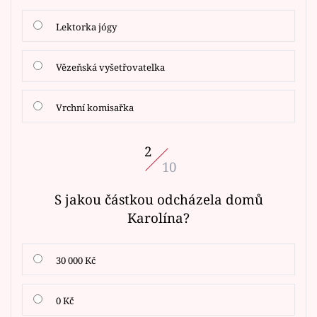
Lektorka jógy
Vězeňská vyšetřovatelka
Vrchní komisařka
2
10
S jakou částkou odcházela domů
Karolína?
30 000 Kč
0 Kč