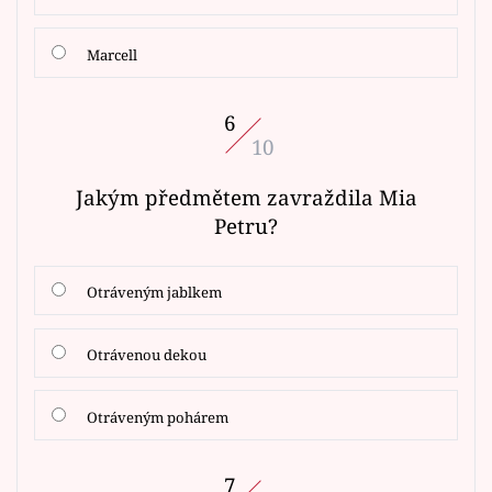
Marcell
6
10
Jakým předmětem zavraždila Mia
Petru?
Otráveným jablkem
Otrávenou dekou
Otráveným pohárem
7