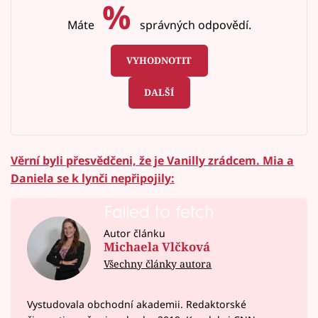
%
Máte
správných odpovědí.
VYHODNOTIT
DALŠÍ
Věrní byli přesvědčeni, že je Vanilly zrádcem. Mia a
Daniela se k lynči nepřipojily:
Failed to fetch
Autor článku
Michaela Vlčková
Všechny články autora
Vystudovala obchodní akademii. Redaktorské