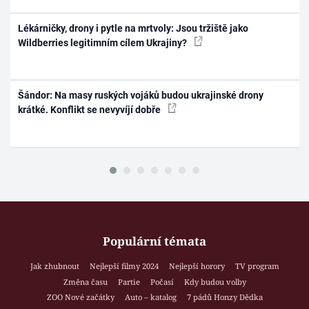
Lékárničky, drony i pytle na mrtvoly: Jsou tržiště jako
Wildberries legitimním cílem Ukrajiny?
Šándor: Na masy ruských vojáků budou ukrajinské drony
krátké. Konflikt se nevyvíjí dobře
Populární témata
Jak zhubnout
Nejlepší filmy 2024
Nejlepší horory
TV program
Změna času
Partie
Počasí
Kdy budou volby
ZOO Nové začátky
Auto – katalog
7 pádů Honzy Dědka