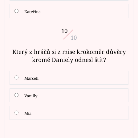
Kateřina
10
10
Který z hráčů si z mise krokoměr důvěry
kromě Daniely odnesl štít?
Marcell
Vanilly
Mia