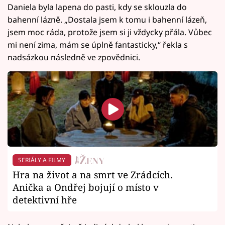
Daniela byla lapena do pasti, kdy se sklouzla do
bahenní lázně. „Dostala jsem k tomu i bahenní lázeň,
jsem moc ráda, protože jsem si ji vždycky přála. Vůbec
mi není zima, mám se úplně fantasticky,“ řekla s
nadsázkou následně ve zpovědnici.
SERIÁLY A FILMY
Hra na život a na smrt ve Zrádcích.
Anička a Ondřej bojují o místo v
detektivní hře