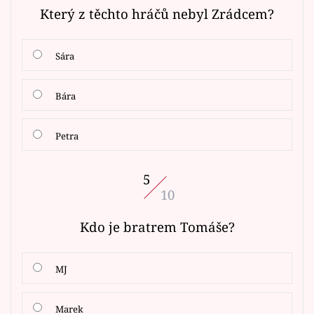
Který z těchto hráčů nebyl Zrádcem?
Sára
Bára
Petra
5
10
Kdo je bratrem Tomáše?
MJ
Marek