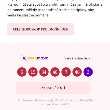
kterou můžete zpočátku chrlit, vám múza jemně přistane
na rameni. Někdy je zapotřebí trocha disciplíny, aby
vedla ke slastné odměně.
CELÝ HOROSKOP PRO DNEŠNÍ DEN
Vaše šťastná čísla
6
15
34
48
7
46
2
ZKUSTE ŠTĚSTÍ
Ministerstvo financí varuje: Účastí na hazardní hře může
vzniknout závislost ⑱