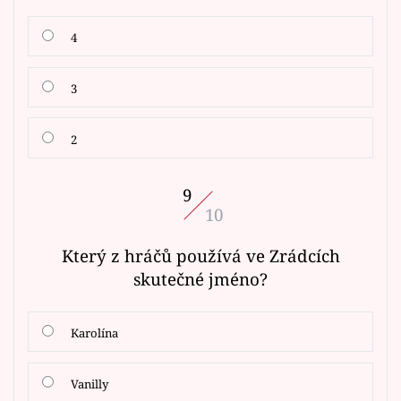
4
3
2
9
10
Který z hráčů používá ve Zrádcích
skutečné jméno?
Karolína
Vanilly