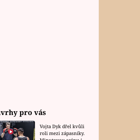
vrhy pro vás
Vojta Dyk dřel kvůli
roli mezi zápasníky.
Minutovou scénu jel