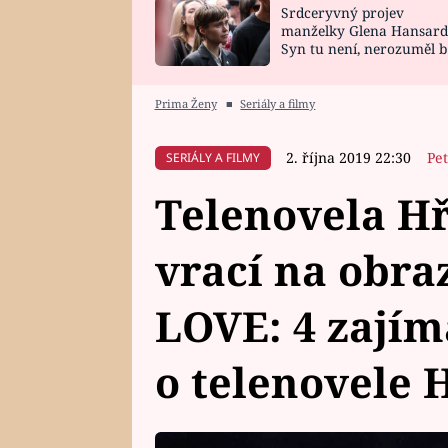
Srdceryvný projev
SNÁŘ
CELEBRITY
manželky Glena Hansard
Syn tu není, nerozuměl b
HOROSKOP NA
VAŘENÍ
tomu, vysvětlila
ROK 2023
Prima Ženy
■
Seriály a filmy
2. října 2019 22:30
Pe
SERIÁLY A FILMY
Telenovela Hř
vrací na obr
LOVE: 4 zajím
o telenovele 