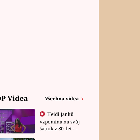
P Videa
Všechna videa
Heidi Janků
vzpomíná na svůj
šatník z 80. let -
Shopaholičky