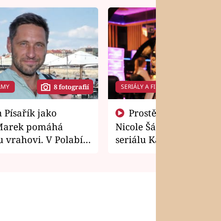
LMY
SERIÁLY A FILMY
8 fotografií
14 f
Prostě si o to řekla! Takhle
Marek pomáhá
Nicole Šáchová získala r
 vrahovi. V Polabí
seriálu Kamarádi
osti