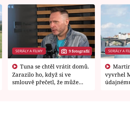
SERIÁLY A FILMY
SERIÁLY A FI
9 fotografií
Tuna se chtěl vrátit domů.
Martin Písařík jako
Zarazilo ho, když si ve
vyvrhel 
smlouvě přečetl, že může
údajnému
zemřít
je v nemil