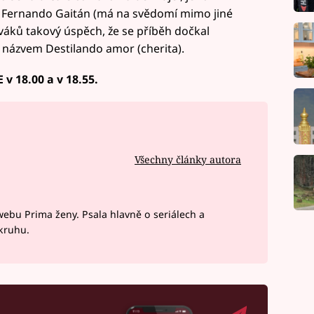
l Fernando Gaitán (má na svědomí mimo jiné
diváků takový úspěch, že se příběh dočkal
d názvem Destilando amor (cherita).
v 18.00 a v 18.55.
Všechny články autora
webu Prima ženy. Psala hlavně o seriálech a
okruhu.