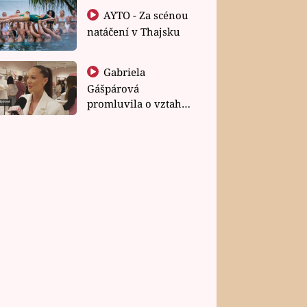
AYTO - Za scénou
natáčení v Thajsku
Gabriela
Gášpárová
promluvila o vztahu
a zakládání rodiny