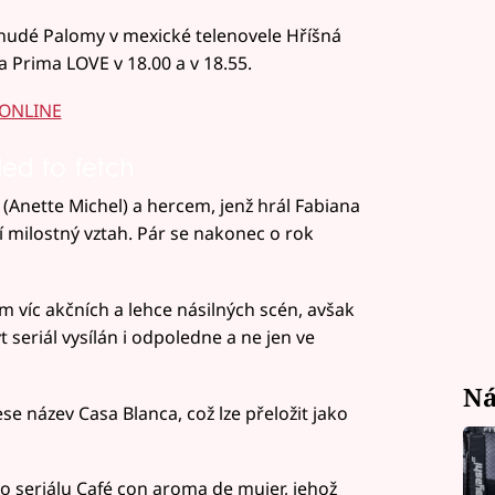
hudé Palomy v mexické telenovele Hříšná
 Prima LOVE v 18.00 a v 18.55.
 ONLINE
led to fetch
 (Anette Michel) a hercem, jenž hrál Fabiana
 milostný vztah. Pár se nakonec o rok
víc akčních a lehce násilných scén, avšak
seriál vysílán i odpoledne a ne jen ve
Ná
se název Casa Blanca, což lze přeložit jako
 seriálu Café con aroma de mujer, jehož