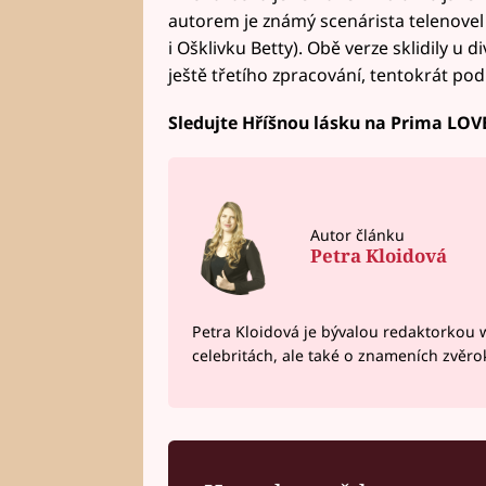
autorem je známý scenárista telenove
i Ošklivku Betty). Obě verze sklidily u 
ještě třetího zpracování, tentokrát po
Sledujte Hříšnou lásku na Prima LOVE 
Autor článku
Petra Kloidová
Petra Kloidová je bývalou redaktorkou 
celebritách, ale také o znameních zvěr