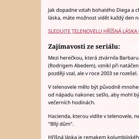
Jak dopadne vztah bohatého Diega a c
láska, máte možnost vidět každý den na
SLEDUJTE TELENOVELU HŘÍŠNÁ LÁSKA
Zajímavosti ze seriálu:
Fai
Mezi herečkou, která ztvárnila Barbaru
(Rodrigem Abedem), vznikl při natáčení
později vzal, ale v roce 2003 se rozešel.
V telenovele mělo být původně mnohem 
od nápadu nakonec sešlo, aby mohl být 
večerních hodinách.
Hacienda, kterou vidíte v telenovele, ne
"Bílý dům".
Hříšná láska je remakem kolumbijského