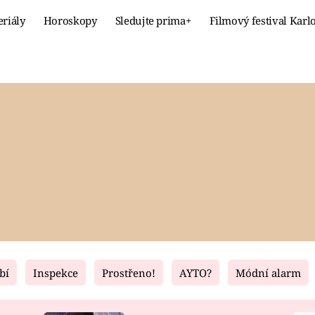
eriály
Horoskopy
Sledujte prima+
Filmový festival Karl
Celebrity
Recept
MÓDA A KRÁSA
HLAVNÍ JÍ
VZTAHY A SEX
SLADKÉ
PRIMA MAMINKA
ZDRAVÉ
bí
Inspekce
Prostřeno!
AYTO?
Módní alarm
Fresh
Living
RECEPTY
BYDLENÍ