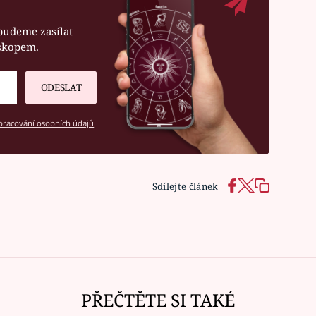
budeme zasílat
oskopem.
ODESLAT
racování osobních údajů
Sdílejte článek
PŘEČTĚTE SI TAKÉ