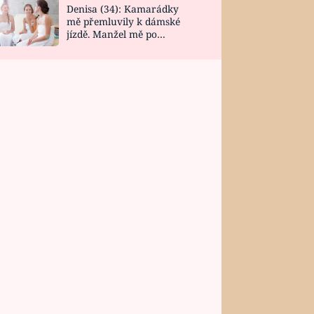
Denisa (34): Kamarádky
mě přemluvily k dámské
jízdě. Manžel mě po
návratu zaskočil