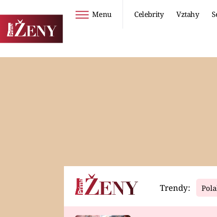
Menu
Celebrity
Vztahy
S
Seriály
Životní styl
ZOO
DIETY A HUBNUTÍ
PROSTŘENO!
CESTOVÁNÍ A
DOVOLENÁ
DUCH
ZDRAVÍ
Trendy:
Pola
Horoskopy
Video
ASTROČLÁNKY
SERIÁLY