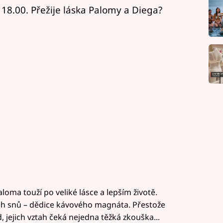
18.00. Přežije láska Palomy a Diega?
oma touží po veliké lásce a lepším životě.
h snů – dědice kávového magnáta. Přestože
, jejich vztah čeká nejedna těžká zkouška...