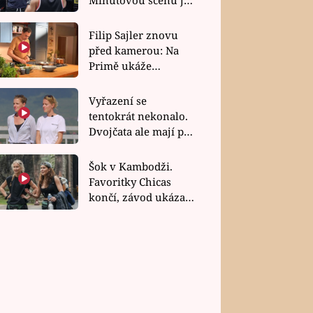
bez dubla
Filip Sajler znovu
před kamerou: Na
Primě ukáže
poctivou kuchyni i
rychlé recepty
Vyřazení se
tentokrát nekonalo.
Dvojčata ale mají po
uzavření třetí etapy
závodu nůž na krku
Šok v Kambodži.
Favoritky Chicas
končí, závod ukázal
svou nejtvrdší tvář