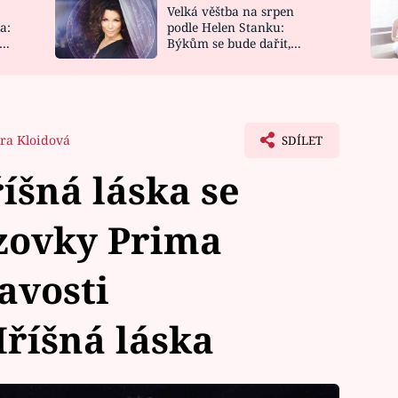
Velká věštba na srpen
NOVINKY
ZAHRADA
a:
podle Helen Stanku:
y
Býkům se bude dařit,
VIDEORECEPTY
DESIGN
Vodnáře čeká jízda
tra Kloidová
SDÍLET
íšná láska se
azovky Prima
avosti
Hříšná láska