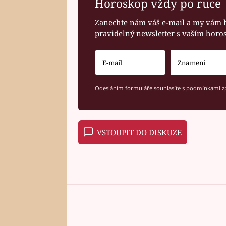
Horoskop vždy po ruce
Zanechte nám váš e-mail a my vám 
pravidelný newsletter s vaším hor
Odesláním formuláře souhlasíte s
podmínkami zp
VSTOUPIT DO DISKUZE