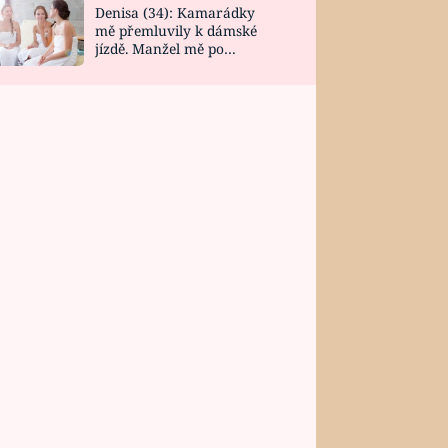
Denisa (34): Kamarádky
mě přemluvily k dámské
jízdě. Manžel mě po
návratu zaskočil