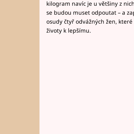
kilogram navíc je u většiny z nic
se budou muset odpoutat – a za
osudy čtyř odvážných žen, které
životy k lepšímu.