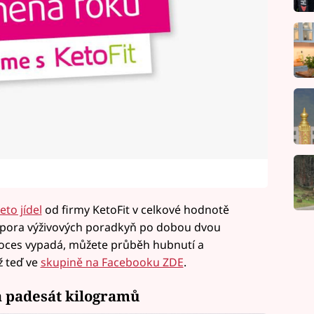
eto jídel
od firmy KetoFit v celkové hodnotě
odpora výživových poradkyň po dobou dvou
proces vypadá, můžete průběh hubnutí a
ž teď ve
skupině na Facebooku ZDE
.
la padesát kilogramů