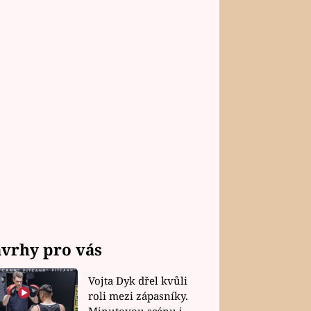
vrhy pro vás
Vojta Dyk dřel kvůli
roli mezi zápasníky.
Minutovou scénu jel