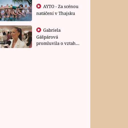
AYTO - Za scénou
natáčení v Thajsku
Gabriela
Gášpárová
promluvila o vztahu
a zakládání rodiny