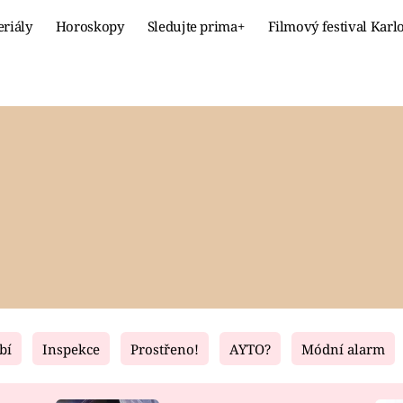
eriály
Horoskopy
Sledujte prima+
Filmový festival Karl
Celebrity
Recept
MÓDA A KRÁSA
HLAVNÍ JÍ
VZTAHY A SEX
SLADKÉ
PRIMA MAMINKA
ZDRAVÉ
bí
Inspekce
Prostřeno!
AYTO?
Módní alarm
Fresh
Living
RECEPTY
BYDLENÍ