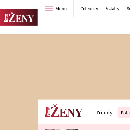
Menu
Celebrity
Vztahy
S
Seriály
Životní styl
ZOO
DIETY A HUBNUTÍ
PROSTŘENO!
CESTOVÁNÍ A
DOVOLENÁ
DUCH
ZDRAVÍ
Trendy:
Pola
Horoskopy
Video
ASTROČLÁNKY
SERIÁLY