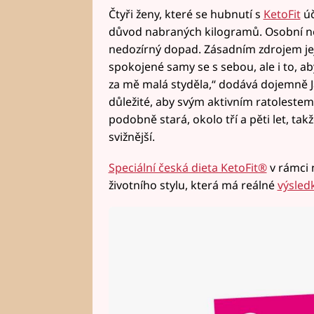
Čtyři ženy, které se hubnutí s
KetoFit
úč
důvod nabraných kilogramů. Osobní 
nedozírný dopad. Zásadním zdrojem jeji
spokojené samy se s sebou, ale i to, aby
za mě malá styděla,“ dodává dojemně 
důležité, aby svým aktivním ratolestem
podobně stará, okolo tří a pěti let, tak
svižnější.
Speciální česká dieta KetoFit®
v rámci 
životního stylu, která má reálné
výsled