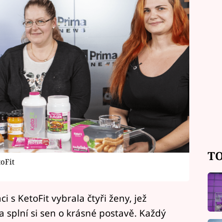
TO
oFit
 s KetoFit vybrala čtyři ženy, jež
a splní si sen o krásné postavě. Každý