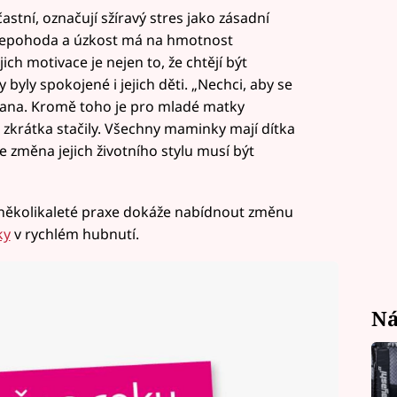
astní, označují sžíravý stres jako zásadní
nepohoda a úzkost má na hmotnost
ch motivace je nejen to, že chtějí být
 byly spokojené i jejich děti. „Nechci, aby se
Jana. Kromě toho je pro mladé matky
 zkrátka stačily. Všechny maminky mají dítka
že změna jejich životního stylu musí být
několikaleté praxe dokáže nabídnout změnu
ky
v rychlém hubnutí.
Ná