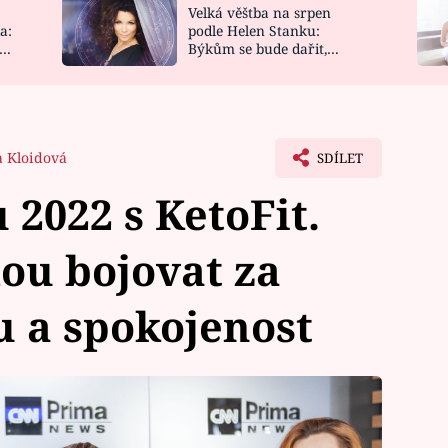
Velká věštba na srpen
NOVINKY
ZAHRADA
a:
podle Helen Stanku:
y
Býkům se bude dařit,
VIDEORECEPTY
DESIGN
Vodnáře čeká jízda
a Kloidová
SDÍLET
2022 s KetoFit.
ou bojovat za
 a spokojenost