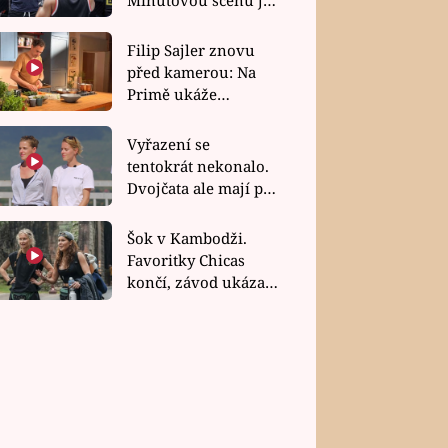
bez dubla
Filip Sajler znovu
před kamerou: Na
Primě ukáže
poctivou kuchyni i
rychlé recepty
Vyřazení se
tentokrát nekonalo.
Dvojčata ale mají po
uzavření třetí etapy
závodu nůž na krku
Šok v Kambodži.
Favoritky Chicas
končí, závod ukázal
svou nejtvrdší tvář