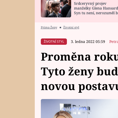
Srdceryvný projev
SNÁŘ
CELEBRITY
manželky Glena Hansard
Syn tu není, nerozuměl b
HOROSKOP NA
VAŘENÍ
tomu, vysvětlila
ROK 2023
Prima Ženy
■
Životní styl
3. ledna 2022 05:59
Petr
ŽIVOTNÍ STYL
Proměna roku 
Tyto ženy bud
novou postavu