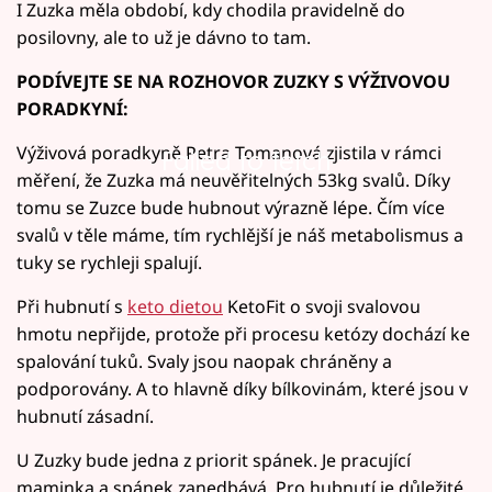
I Zuzka měla období, kdy chodila pravidelně do
posilovny, ale to už je dávno to tam.
PODÍVEJTE SE NA ROZHOVOR ZUZKY S VÝŽIVOVOU
PORADKYNÍ:
Výživová poradkyně Petra Tomanová zjistila v rámci
Failed to fetch
měření, že Zuzka má neuvěřitelných 53kg svalů. Díky
tomu se Zuzce bude hubnout výrazně lépe. Čím více
svalů v těle máme, tím rychlější je náš metabolismus a
tuky se rychleji spalují.
Při hubnutí s
keto dietou
KetoFit o svoji svalovou
hmotu nepřijde, protože při procesu ketózy dochází ke
spalování tuků. Svaly jsou naopak chráněny a
podporovány. A to hlavně díky bílkovinám, které jsou v
hubnutí zásadní.
U Zuzky bude jedna z priorit spánek. Je pracující
maminka a spánek zanedbává. Pro hubnutí je důležité