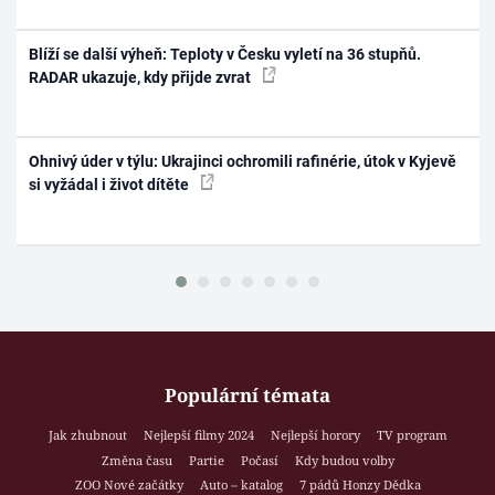
Blíží se další výheň: Teploty v Česku vyletí na 36 stupňů.
RADAR ukazuje, kdy přijde zvrat
Ohnivý úder v týlu: Ukrajinci ochromili rafinérie, útok v Kyjevě
si vyžádal i život dítěte
Populární témata
Jak zhubnout
Nejlepší filmy 2024
Nejlepší horory
TV program
Změna času
Partie
Počasí
Kdy budou volby
ZOO Nové začátky
Auto – katalog
7 pádů Honzy Dědka