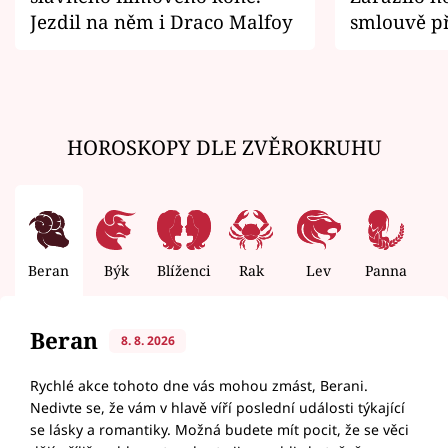
Jezdil na něm i Draco Malfoy
smlouvě př
zemřít
HOROSKOPY DLE ZVĚROKRUHU
Beran
Býk
Blíženci
Rak
Lev
Panna
V
Beran
8. 8. 2026
Rychlé akce tohoto dne vás mohou zmást, Berani.
Nedivte se, že vám v hlavě víří poslední události týkající
se lásky a romantiky. Možná budete mít pocit, že se věci