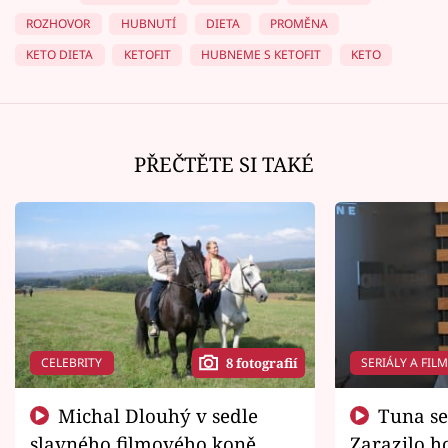
ROZHOVOR
HUBNUTÍ
DIETA
PROMĚNA
KETO DIETA
KETOFIT
HUBNEME S KETOFIT
KETO
PŘEČTĚTE SI TAKÉ
CELEBRITY
SERIÁLY A FIL
8 fotografií
Michal Dlouhý v sedle
Tuna se chtěl vrátit domů.
slavného filmového koně.
Zarazilo ho