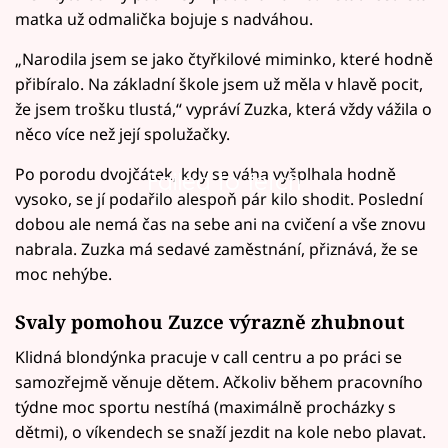
matka už odmalička bojuje s nadváhou.
„Narodila jsem se jako čtyřkilové miminko, které hodně
přibíralo. Na základní škole jsem už měla v hlavě pocit,
že jsem trošku tlustá,“ vypráví Zuzka, která vždy vážila o
něco více než její spolužačky.
Po porodu dvojčátek, kdy se váha vyšplhala hodně
Failed to fetch
vysoko, se jí podařilo alespoň pár kilo shodit. Poslední
dobou ale nemá čas na sebe ani na cvičení a vše znovu
nabrala. Zuzka má sedavé zaměstnání, přiznává, že se
moc nehýbe.
Svaly pomohou Zuzce výrazně zhubnout
Klidná blondýnka pracuje v call centru a po práci se
samozřejmě věnuje dětem. Ačkoliv během pracovního
týdne moc sportu nestíhá (maximálně procházky s
dětmi), o víkendech se snaží jezdit na kole nebo plavat.