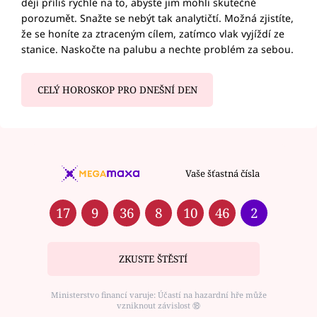
dějí příliš rychle na to, abyste jim mohli skutečně
porozumět. Snažte se nebýt tak analytičtí. Možná zjistíte,
že se honíte za ztraceným cílem, zatímco vlak vyjíždí ze
stanice. Naskočte na palubu a nechte problém za sebou.
CELÝ HOROSKOP PRO DNEŠNÍ DEN
Vaše šťastná čísla
17
9
36
8
10
46
2
ZKUSTE ŠTĚSTÍ
Ministerstvo financí varuje: Účastí na hazardní hře může
vzniknout závislost ⑱