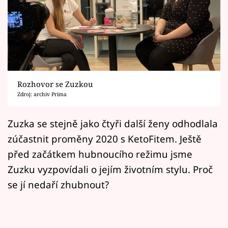
Horoskopy
Sledujte prima+
Filmový festival Karlovy Vary
Pořady
Rozhovor se Zuzkou
Zdroj: archiv Prima
Mámy sobě
Zuzka se stejně jako čtyři další ženy odhodlala
Přihlášení
zúčastnit proměny 2020 s KetoFitem. Ještě
před začátkem hubnoucího režimu jsme
Zuzku vyzpovídali o jejím životním stylu. Proč
Sledujte nás
se jí nedaří zhubnout?