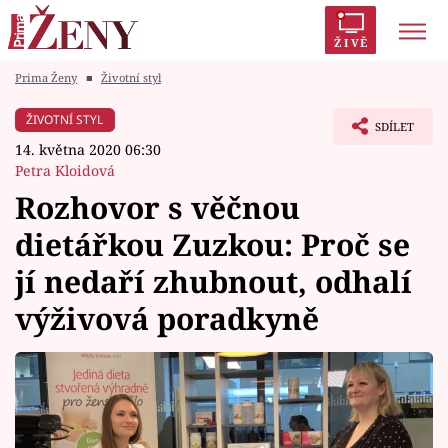
ŽIVĚ
Prima Ženy
■
Životní styl
Trendy:
Polabí
Inspekce
Prostřeno!
AYTO?
ŽIVOTNÍ STYL
SDÍLET
Módní alarm
Zrádci
Proměny
14. května 2020 06:30
Petra Kloidová
Rozhovor s věčnou
dietářkou Zuzkou: Proč se
Témata
jí nedaří zhubnout, odhalí
Celebrity
výživová poradkyně
Vztahy
Seriály