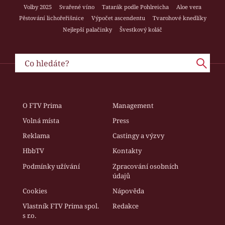
Volby 2025
Svařené víno
Tatarák podle Pohlreicha
Aloe vera
Pěstování lichořeřišnice
Výpočet ascendentu
Tvarohové knedlíky
Nejlepší palačinky
Švestkový koláč
O FTV Prima
Management
Volná místa
Press
Reklama
Castingy a výzvy
HbbTV
Kontakty
Podmínky užívání
Zpracování osobních
údajů
Cookies
Nápověda
Vlastník FTV Prima spol.
Redakce
s r.o.