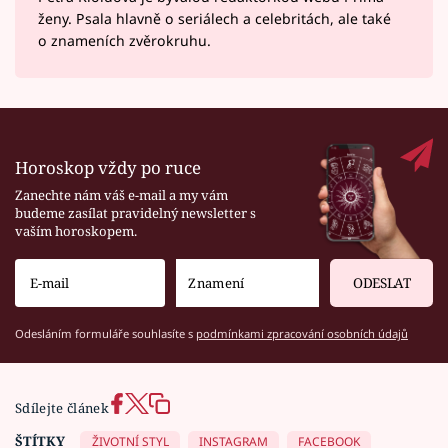
ženy. Psala hlavně o seriálech a celebritách, ale také
o znameních zvěrokruhu.
Horoskop vždy po ruce
Zanechte nám váš e-mail a my vám
budeme zasílat pravidelný newsletter s
vaším horoskopem.
ODESLAT
Odesláním formuláře souhlasíte s
podmínkami zpracování osobních údajů
Sdílejte článek
ŠTÍTKY
ŽIVOTNÍ STYL
INSTAGRAM
FACEBOOK