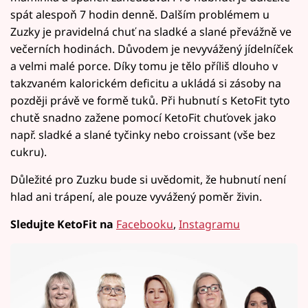
spát alespoň 7 hodin denně. Dalším problémem u
Zuzky je pravidelná chuť na sladké a slané převážně ve
večerních hodinách. Důvodem je nevyvážený jídelníček
a velmi malé porce. Díky tomu je tělo příliš dlouho v
takzvaném kalorickém deficitu a ukládá si zásoby na
později právě ve formě tuků. Při hubnutí s KetoFit tyto
chutě snadno zažene pomocí KetoFit chuťovek jako
např. sladké a slané tyčinky nebo croissant (vše bez
cukru).
Důležité pro Zuzku bude si uvědomit, že hubnutí není
hlad ani trápení, ale pouze vyvážený poměr živin.
Sledujte KetoFit na
Facebooku
,
Instagramu