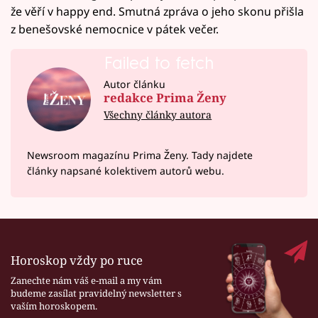
že věří v happy end. Smutná zpráva o jeho skonu přišla
z benešovské nemocnice v pátek večer.
Failed to fetch
Autor článku
redakce Prima Ženy
Všechny články autora
Newsroom magazínu Prima Ženy. Tady najdete
články napsané kolektivem autorů webu.
Horoskop vždy po ruce
Zanechte nám váš e-mail a my vám
budeme zasílat pravidelný newsletter s
vaším horoskopem.