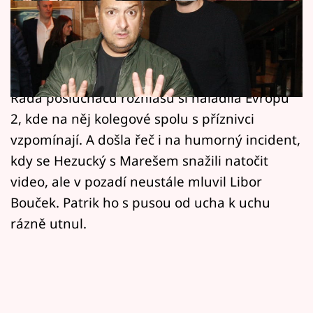
Horoskopy
Skon oblíbeného moderátora Patrika
Sledujte prima+
Hezuckého, který v 55 letech podlehl vážnému
Filmový festival Karlovy Vary
onemocnění, rezonuje Českou republikou.
Řada posluchačů rozhlasu si naladila Evropu
Pořady
2, kde na něj kolegové spolu s příznivci
vzpomínají. A došla řeč i na humorný incident,
Mámy sobě
kdy se Hezucký s Marešem snažili natočit
video, ale v pozadí neustále mluvil Libor
Přihlášení
Bouček. Patrik ho s pusou od ucha k uchu
rázně utnul.
Sledujte nás