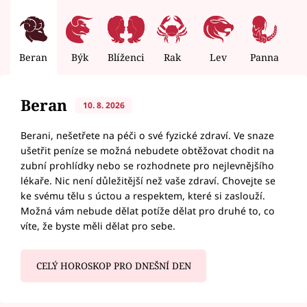
Beran
Býk
Blíženci
Rak
Lev
Panna
V
Beran
10. 8. 2026
Berani, nešetřete na péči o své fyzické zdraví. Ve snaze
ušetřit peníze se možná nebudete obtěžovat chodit na
zubní prohlídky nebo se rozhodnete pro nejlevnějšího
lékaře. Nic není důležitější než vaše zdraví. Chovejte se
ke svému tělu s úctou a respektem, které si zaslouží.
Možná vám nebude dělat potíže dělat pro druhé to, co
víte, že byste měli dělat pro sebe.
CELÝ HOROSKOP PRO DNEŠNÍ DEN