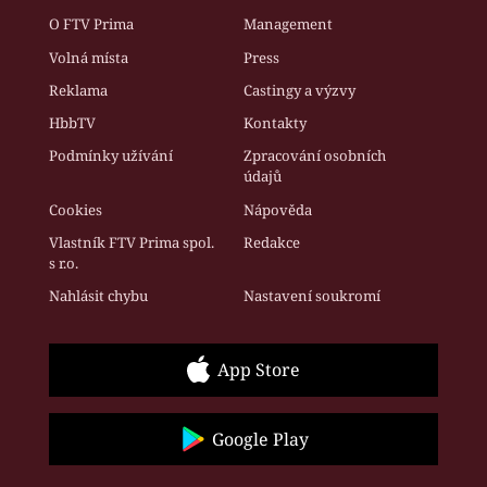
O FTV Prima
Management
Volná místa
Press
Reklama
Castingy a výzvy
HbbTV
Kontakty
Podmínky užívání
Zpracování osobních
údajů
Cookies
Nápověda
Vlastník FTV Prima spol.
Redakce
s r.o.
Nahlásit chybu
Nastavení soukromí
App Store
Google Play