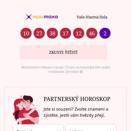
Vaše šťastná čísla
10
27
38
17
12
46
2
ZKUSTE ŠTĚSTÍ
Ministerstvo financí varuje: Účastí na hazardní hře může
vzniknout závislost ⑱
PARTNERSKÝ HOROSKOP
Jste si souzení? Zvolte znamení a
zjistěte, jestli vám hvězdy přejí.