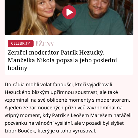
CELEBRITY
Zemřel moderátor Patrik Hezucký.
Manželka Nikola popsala jeho poslední
hodiny
Do rádia mohli volat fanoušci, kteří vyjadřovali
Hezuckého blízkým upřímnou soustrast, ale také
vzpomínali na své oblíbené momenty s moderátorem.
A jeden ze zarmoucených příznivců zavzpomínal na
vtipný moment, kdy Patrik s Leošem Marešem natáčeli
pozvánku na vánoční vysílání, ale v pozadí byl slyšet
Libor Bouček, který je u toho vyrušoval.