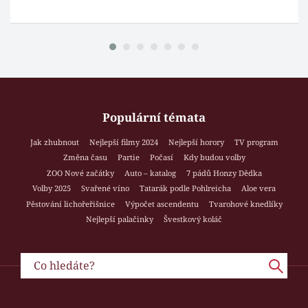
Populární témata
Jak zhubnout
Nejlepší filmy 2024
Nejlepší horory
TV program
Změna času
Partie
Počasí
Kdy budou volby
ZOO Nové začátky
Auto – katalog
7 pádů Honzy Dědka
Volby 2025
Svařené víno
Tatarák podle Pohlreicha
Aloe vera
Pěstování lichořeřišnice
Výpočet ascendentu
Tvarohové knedlíky
Nejlepší palačinky
Švestkový koláč