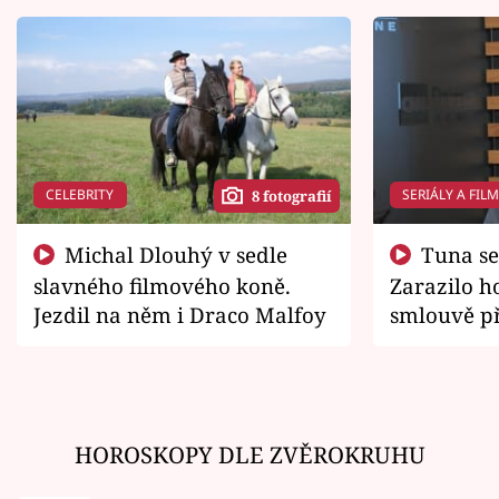
CELEBRITY
SERIÁLY A FIL
8 fotografií
Michal Dlouhý v sedle
Tuna se chtěl vrátit domů.
slavného filmového koně.
Zarazilo ho
Jezdil na něm i Draco Malfoy
smlouvě př
zemřít
HOROSKOPY DLE ZVĚROKRUHU