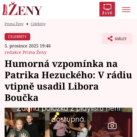
ŽIVĚ
Prima Ženy
■
Celebrity
Trendy:
Polabí
Inspekce
Prostřeno!
AYTO?
CELEBRITY
SDÍLET
Módní alarm
Zrádci
Proměny
5. prosince 2025 19:46
redakce Prima Ženy
Humorná vzpomínka na
Patrika Hezuckého: V rádiu
Témata
vtipně usadil Libora
Celebrity
Boučka
Žádná položka z playlistu není
Vztahy
dostupná.
Seriály