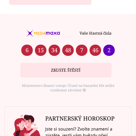
Vaše šťastná čísla
6
15
34
48
7
46
2
ZKUSTE ŠTĚSTÍ
Ministerstvo financí varuje: Účastí na hazardní hře může
vzniknout závislost ⑱
PARTNERSKÝ HOROSKOP
Jste si souzení? Zvolte znamení a
zjistěte, jestli vám hvězdy přejí.