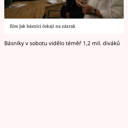
Horoskopy
Sledujte prima+
film Jak básníci čekají na zázrak
Filmový festival Karlovy Vary
Básníky v sobotu vidělo téměř 1,2 mil. diváků
Pořady
Mámy sobě
Přihlášení
Sledujte nás