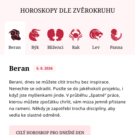
HOROSKOPY DLE ZVĚROKRUHU
Beran
Býk
Blíženci
Rak
Lev
Panna
V
Beran
6. 8. 2026
Berani, dnes se můžete cítit trochu bez inspirace.
Nenechte se odradit. Pusťte se do jakéhokoli projektu, i
když jste myšlenkami jinde. V průběhu „špatné“ práce,
kterou můžete zpočátku chrlit, vám múza jemně přistane
na rameni. Někdy je zapotřebí trocha disciplíny, aby
vedla ke slastné odměně.
CELÝ HOROSKOP PRO DNEŠNÍ DEN