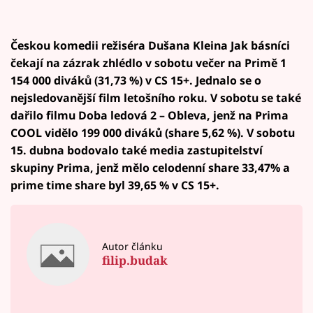
Českou komedii režiséra Dušana Kleina Jak básníci
čekají na zázrak zhlédlo v sobotu večer na Primě 1
154 000 diváků (31,73 %) v CS 15+. Jednalo se o
nejsledovanější film letošního roku. V sobotu se také
dařilo filmu Doba ledová 2 – Obleva, jenž na Prima
COOL vidělo 199 000 diváků (share 5,62 %). V sobotu
15. dubna bodovalo také media zastupitelství
skupiny Prima, jenž mělo celodenní share 33,47% a
prime time share byl 39,65 % v CS 15+.
Autor článku
filip.budak