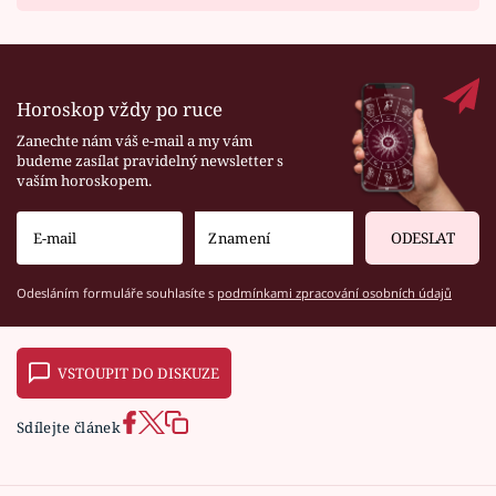
Horoskop vždy po ruce
Zanechte nám váš e-mail a my vám
budeme zasílat pravidelný newsletter s
vaším horoskopem.
ODESLAT
Odesláním formuláře souhlasíte s
podmínkami zpracování osobních údajů
VSTOUPIT DO DISKUZE
Sdílejte článek