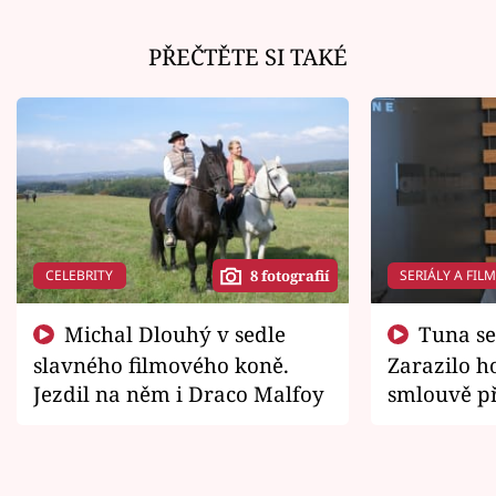
PŘEČTĚTE SI TAKÉ
CELEBRITY
SERIÁLY A FIL
8 fotografií
Michal Dlouhý v sedle
Tuna se chtěl vrátit domů.
slavného filmového koně.
Zarazilo ho
Jezdil na něm i Draco Malfoy
smlouvě př
zemřít