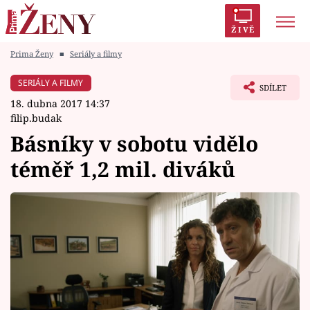
ŽIVĚ
Prima Ženy
■
Seriály a filmy
Trendy:
Polabí
Inspekce
Prostřeno!
AYTO?
SERIÁLY A FILMY
SDÍLET
Módní alarm
Zrádci
Proměny
18. dubna 2017 14:37
filip.budak
Básníky v sobotu vidělo
téměř 1,2 mil. diváků
Témata
Celebrity
Vztahy
Seriály