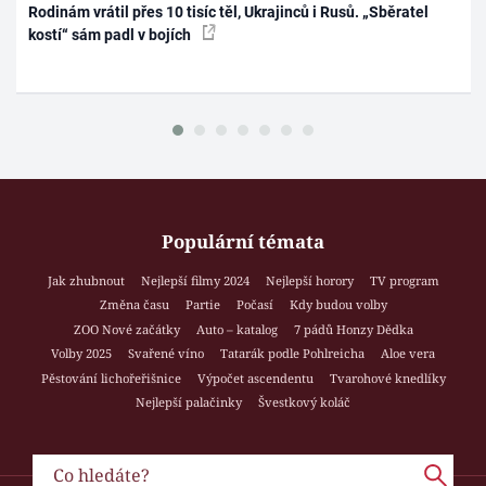
Rodinám vrátil přes 10 tisíc těl, Ukrajinců i Rusů. „Sběratel
kostí“ sám padl v bojích
Populární témata
Jak zhubnout
Nejlepší filmy 2024
Nejlepší horory
TV program
Změna času
Partie
Počasí
Kdy budou volby
ZOO Nové začátky
Auto – katalog
7 pádů Honzy Dědka
Volby 2025
Svařené víno
Tatarák podle Pohlreicha
Aloe vera
Pěstování lichořeřišnice
Výpočet ascendentu
Tvarohové knedlíky
Nejlepší palačinky
Švestkový koláč