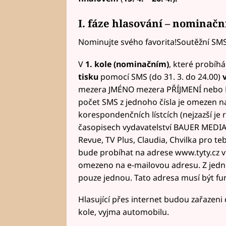
I. fáze hlasování – nominačn
Nominujte svého favorita!Soutěžní SMS 
V
1. kole (nominačním)
, které probíh
tisku
pomocí SMS (do 31. 3. do 24.00)
mezera JMÉNO mezera PŘÍJMENÍ nebo N
počet SMS z jednoho čísla je omezen n
korespondenčních lístcích (nejzazší je ra
časopisech vydavatelství BAUER MEDIA v
Revue, TV Plus, Claudia, Chvilka pro teb
bude probíhat na adrese www.tyty.cz 
omezeno na e-mailovou adresu. Z jedn
pouze jednou. Tato adresa musí být fun
Hlasující přes internet budou zařazen
kole, vyjma automobilu.