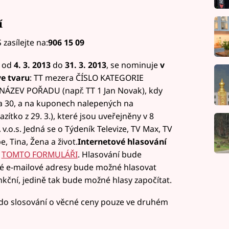
í
zasílejte na:
906 15 09
á od
4. 3. 2013
do
31. 3. 2013
, se nominuje
v
ve tvaru
: TT mezera ČÍSLO KATEGORIE
ÁZEV POŘADU (např. TT 1 Jan Novak), kdy
a 30, a na kuponech nalepených na
zítko z 29. 3.), které jsou uveřejněny v 8
.o.s. Jedná se o Týdeník Televize, TV Max, TV
e, Tina, Žena a život.
Internetové hlasování
v
TOMTO FORMULÁŘI
. Hlasování bude
é e-mailové adresy bude možné hlasovat
kční, jedině tak bude možné hlasy započítat.
i do slosování o věcné ceny pouze ve druhém