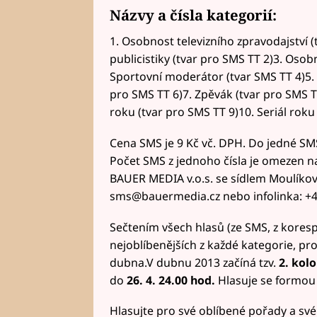
Názvy a čísla kategorií:
1. Osobnost televizního zpravodajství (
publicistiky (tvar pro SMS TT 2)3. Osobn
Sportovní moderátor (tvar SMS TT 4)5. 
pro SMS TT 6)7. Zpěvák (tvar pro SMS T
roku (tvar pro SMS TT 9)10. Seriál roku
Cena SMS je 9 Kč vč. DPH. Do jedné SM
Počet SMS z jednoho čísla je omezen n
BAUER MEDIA v.o.s. se sídlem Moulíkova
sms@bauermedia.cz nebo infolinka: +4
Sečtením všech hlasů (ze SMS, z koresp
nejoblíbenějších z každé kategorie, pr
dubna.V dubnu 2013 začíná tzv.
2. kolo
do
26. 4. 24.00 hod.
Hlasuje se formou 
Hlasujte pro své oblíbené pořady a své 