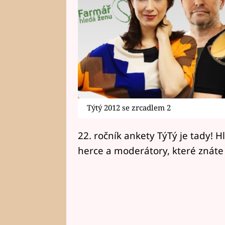
Týtý 2012 se zrcadlem 2
22. ročník ankety TýTý je tady! H
herce a moderátory, které znáte 