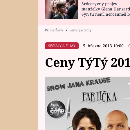
Srdceryvný projev
SNÁŘ
CELEBRITY
manželky Glena Hansard
Syn tu není, nerozuměl b
HOROSKOP NA
VAŘENÍ
tomu, vysvětlila
ROK 2023
Prima Ženy
■
Seriály a filmy
5. března 2013 10:00
SERIÁLY A FILMY
Ceny TýTý 20