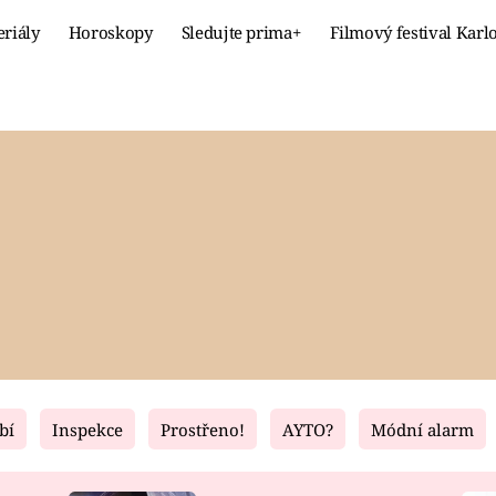
eriály
Horoskopy
Sledujte prima+
Filmový festival Karl
Celebrity
Recept
MÓDA A KRÁSA
HLAVNÍ JÍ
VZTAHY A SEX
SLADKÉ
PRIMA MAMINKA
ZDRAVÉ
bí
Inspekce
Prostřeno!
AYTO?
Módní alarm
Fresh
Living
RECEPTY
BYDLENÍ