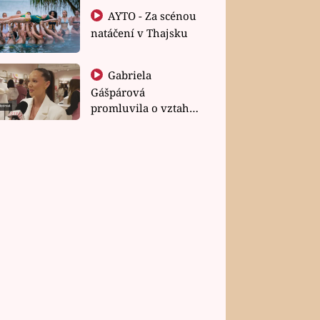
AYTO - Za scénou
natáčení v Thajsku
Gabriela
Gášpárová
promluvila o vztahu
a zakládání rodiny