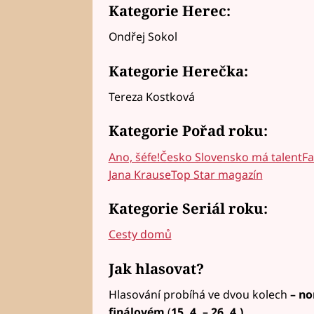
Kategorie Herec:
Ondřej Sokol
Kategorie Herečka:
Tereza Kostková
Kategorie Pořad roku:
Ano, šéfe!Česko Slovensko má talentF
Jana Krause
Top Star magazín
Kategorie Seriál roku:
Cesty domů
Jak hlasovat?
Hlasování probíhá ve dvou kolech
–
no
finálovém
(
15. 4. – 26. 4.).