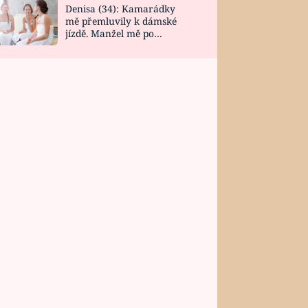
Denisa (34): Kamarádky
mě přemluvily k dámské
jízdě. Manžel mě po
návratu zaskočil