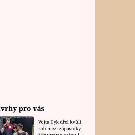
vrhy pro vás
Vojta Dyk dřel kvůli
roli mezi zápasníky.
Minutovou scénu jel