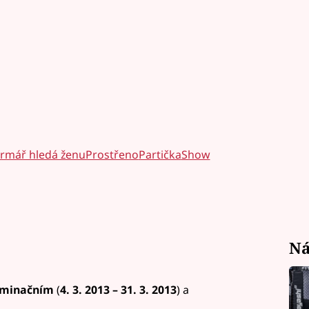
armář hledá ženuProstřeno
Partička
Show
Ná
minačním
(
4. 3. 2013
–
31. 3. 2013
) a