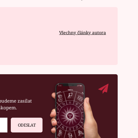
Všechny články autora
budeme zasílat
oskopem.
ODESLAT