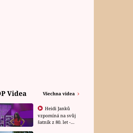
P Videa
Všechna videa
Heidi Janků
vzpomíná na svůj
šatník z 80. let -
Shopaholičky