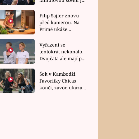
bez dubla
Filip Sajler znovu
před kamerou: Na
Primě ukáže
poctivou kuchyni i
rychlé recepty
Vyřazení se
tentokrát nekonalo.
Dvojčata ale mají po
uzavření třetí etapy
závodu nůž na krku
Šok v Kambodži.
Favoritky Chicas
končí, závod ukázal
svou nejtvrdší tvář