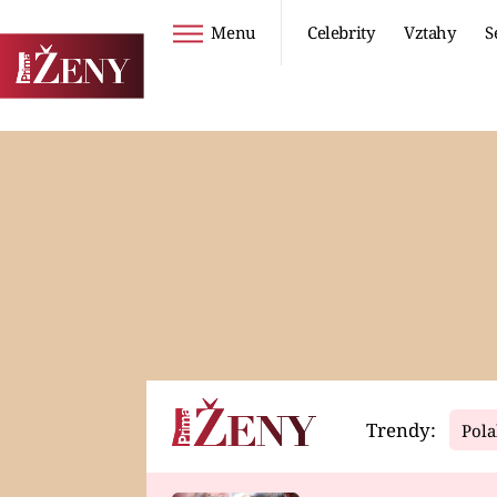
Menu
Celebrity
Vztahy
S
Seriály
Životní styl
ZOO
DIETY A HUBNUTÍ
PROSTŘENO!
CESTOVÁNÍ A
DOVOLENÁ
DUCH
ZDRAVÍ
Trendy:
Pola
Horoskopy
Video
ASTROČLÁNKY
SERIÁLY