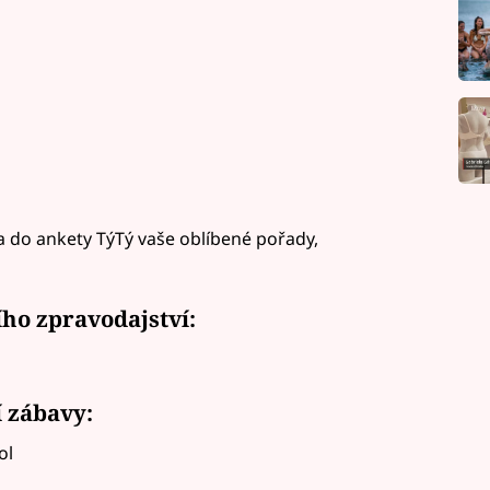
la do ankety TýTý vaše oblíbené pořady,
ího zpravodajství:
í zábavy:
ol