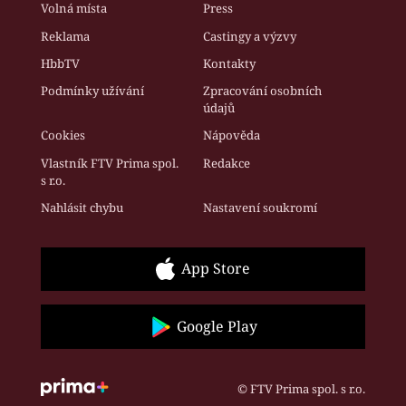
Volná místa
Press
Reklama
Castingy a výzvy
HbbTV
Kontakty
Podmínky užívání
Zpracování osobních
údajů
Cookies
Nápověda
Vlastník FTV Prima spol.
Redakce
s r.o.
Nahlásit chybu
Nastavení soukromí
App Store
Google Play
© FTV Prima spol. s r.o.