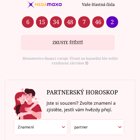
Vaše šťastná čísla
6
15
34
48
7
46
2
ZKUSTE ŠTĚSTÍ
Ministerstvo financí varuje: Účastí na hazardní hře může
vzniknout závislost ⑱
PARTNERSKÝ HOROSKOP
Jste si souzení? Zvolte znamení a
zjistěte, jestli vám hvězdy přejí.