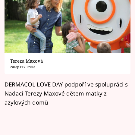
Horoskopy
Sledujte prima+
Filmový festival Karlovy Vary
Pořady
Mámy sobě
Tereza Maxová
Zdroj: FTV Prima
Přihlášení
DERMACOL LOVE DAY podpoří ve spolupráci s
Nadací Terezy Maxové dětem matky z
azylových domů
Sledujte nás