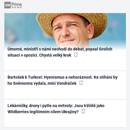
Úmorné, ministři s námi nechodí do debat, popsal Grolich
situaci v opozici. Chystá velký krok
Bartošek k Turkovi: Hyenismus a nehoráznost. Ke stíhání by
ho Sněmovna vydala, míní Vondráček
Lékárničky, drony i pytle na mrtvoly: Jsou tržiště jako
Wildberries legitimním cílem Ukrajiny?