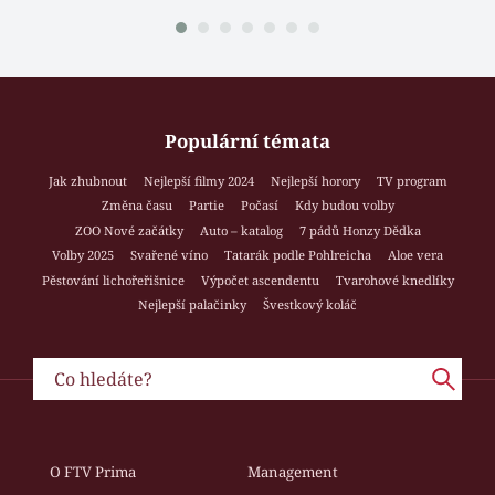
Populární témata
Jak zhubnout
Nejlepší filmy 2024
Nejlepší horory
TV program
Změna času
Partie
Počasí
Kdy budou volby
ZOO Nové začátky
Auto – katalog
7 pádů Honzy Dědka
Volby 2025
Svařené víno
Tatarák podle Pohlreicha
Aloe vera
Pěstování lichořeřišnice
Výpočet ascendentu
Tvarohové knedlíky
Nejlepší palačinky
Švestkový koláč
O FTV Prima
Management