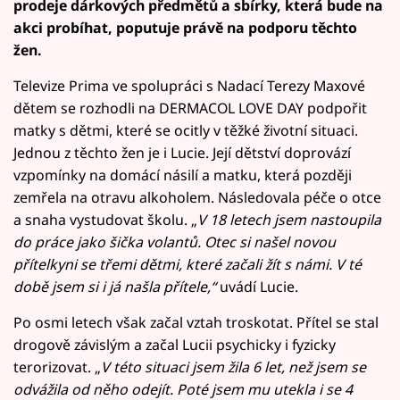
prodeje dárkových předmětů a sbírky, která bude na
akci probíhat, poputuje právě na podporu těchto
žen.
Televize Prima ve spolupráci s Nadací Terezy Maxové
dětem se rozhodli na DERMACOL LOVE DAY podpořit
matky s dětmi, které se ocitly v těžké životní situaci.
Jednou z těchto žen je i Lucie. Její dětství doprovází
vzpomínky na domácí násilí a matku, která později
zemřela na otravu alkoholem. Následovala péče o otce
a snaha vystudovat školu. „
V 18 letech jsem nastoupila
do práce jako šička volantů. Otec si našel novou
přítelkyni se třemi dětmi, které začali žít s námi. V té
době jsem si i já našla přítele,“
uvádí Lucie.
Po osmi letech však začal vztah troskotat. Přítel se stal
drogově závislým a začal Lucii psychicky i fyzicky
terorizovat. „
V této situaci jsem žila 6 let, než jsem se
odvážila od něho odejít. Poté jsem mu utekla i se 4