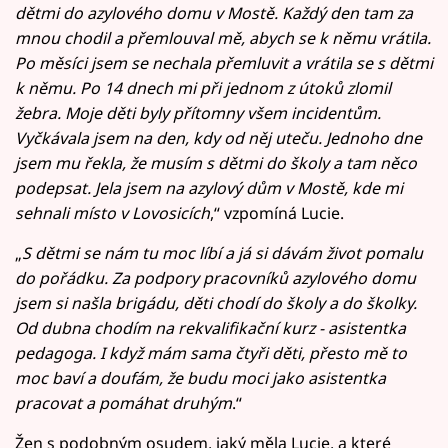
dětmi do azylového domu v Mostě. Každý den tam za
mnou chodil a přemlouval mě, abych se k němu vrátila.
Po měsíci jsem se nechala přemluvit a vrátila se s dětmi
k němu. Po 14 dnech mi při jednom z útoků zlomil
žebra. Moje děti byly přítomny všem incidentům.
Vyčkávala jsem na den, kdy od něj uteču. Jednoho dne
jsem mu řekla, že musím s dětmi do školy a tam něco
podepsat. Jela jsem na azylový dům v Mostě, kde mi
sehnali místo v Lovosicích
,“ vzpomíná Lucie.
„
S dětmi se nám tu moc líbí a já si dávám život pomalu
do pořádku. Za podpory pracovníků azylového domu
jsem si našla brigádu, děti chodí do školy a do školky.
Od dubna chodím na rekvalifikační kurz - asistentka
pedagoga. I když mám sama čtyři děti, přesto mě to
moc baví a doufám, že budu moci jako asistentka
pracovat a pomáhat druhým
.“
Žen s podobným osudem, jaký měla Lucie, a které