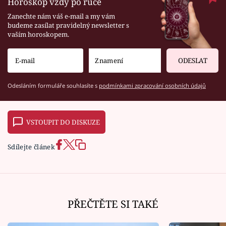
Horoskop vždy po ruce
Zanechte nám váš e-mail a my vám
budeme zasílat pravidelný newsletter s
vaším horoskopem.
ODESLAT
Odesláním formuláře souhlasíte s
podmínkami zpracování osobních údajů
VSTOUPIT DO DISKUZE
Sdílejte článek
PŘEČTĚTE SI TAKÉ