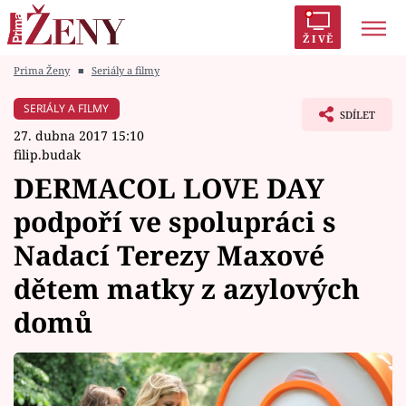
ŽIVĚ
Prima Ženy
■
Seriály a filmy
Trendy:
Polabí
Inspekce
Prostřeno!
AYTO?
SERIÁLY A FILMY
SDÍLET
Módní alarm
Zrádci
Proměny
27. dubna 2017 15:10
filip.budak
DERMACOL LOVE DAY
podpoří ve spolupráci s
Témata
Nadací Terezy Maxové
Celebrity
dětem matky z azylových
domů
Vztahy
Seriály