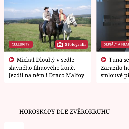
CELEBRITY
SERIÁLY A FIL
8 fotografií
Michal Dlouhý v sedle
Tuna se chtěl vrátit domů.
slavného filmového koně.
Zarazilo ho
Jezdil na něm i Draco Malfoy
smlouvě př
zemřít
HOROSKOPY DLE ZVĚROKRUHU