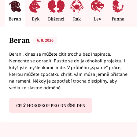
Beran
Býk
Blíženci
Rak
Lev
Panna
V
Beran
6. 8. 2026
Berani, dnes se můžete cítit trochu bez inspirace.
Nenechte se odradit. Pusťte se do jakéhokoli projektu, i
když jste myšlenkami jinde. V průběhu „špatné“ práce,
kterou můžete zpočátku chrlit, vám múza jemně přistane
na rameni. Někdy je zapotřebí trocha disciplíny, aby
vedla ke slastné odměně.
CELÝ HOROSKOP PRO DNEŠNÍ DEN