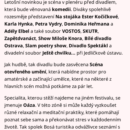
Letošní novinkou je scéna v plenéru před divadlem,
která bude věnovaná
komedii
. Diváky spolehlivě
rozesměje představení
Na stojáka
Ester Kočičkové
,
Karla Hynka
,
Petra Vydry
,
Dominika Heřmana
a
Adély Elbel
a také soubor
VOSTO5
,
SKUTR
,
Zapětdvanáct
,
Show Miloše Knora
,
Bílé divadlo
Ostrava
,
Slam poetry show
,
Divadlo Spektákl
a
divadelní soubor
Ještě chvilku...
při Jedličkově ústavu.
Jak hudbě, tak divadlu bude zasvěcena
Scéna
otevřeného umění
, která nabídne prostor pro
amatérské a začínající umělce, které na některé z
hlavních scén možná potkáme za pár let.
Specialita, kterou stěží najdeme na jiném festivalu, se
jmenuje
Oáza
. V této zóně si může každý vyzkoušet
různé relaxační a meditační praktiky, které pomáhají
poznat sebe sama a překonávat stres v každodenním
životě. Tak spolek Bosá turistika odvážlivce seznámí s