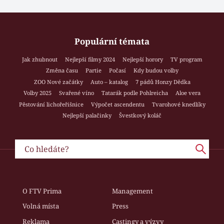
Populární témata
Jak zhubnout
Nejlepší filmy 2024
Nejlepší horory
TV program
Změna času
Partie
Počasí
Kdy budou volby
ZOO Nové začátky
Auto – katalog
7 pádů Honzy Dědka
Volby 2025
Svařené víno
Tatarák podle Pohlreicha
Aloe vera
Pěstování lichořeřišnice
Výpočet ascendentu
Tvarohové knedlíky
Nejlepší palačinky
Švestkový koláč
O FTV Prima
Management
Volná místa
Press
Reklama
Castingy a výzvy