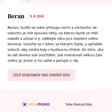
Beran
9. 8. 2026
Berani, buďte ve svém přístupu mírní a zdrženliví. Ve
vzduchu je cítit spousta něhy, na kterou byste se měli
naladit a užívat si ji. Udělejte něco pro zlepšení svého
domova. Usmiřte se s lidmi, se kterými žijete, a vyčistěte
vzduch, aby vztahy byly v budoucnu klidné. Do toho, aby
se váš domov stal útočištěm, jste investovali velkou část
svého já, proto si ho važte a pečujte o něj.
CELÝ HOROSKOP PRO DNEŠNÍ DEN
Vaše šťastná čísla