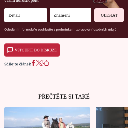
vaším horoskopem.
ODESLAT
Odesláním formuláře souhlasíte s
podmínkami zpracování osobních údajů
VSTOUPIT DO DISKUZE
Sdílejte článek
PŘEČTĚTE SI TAKÉ