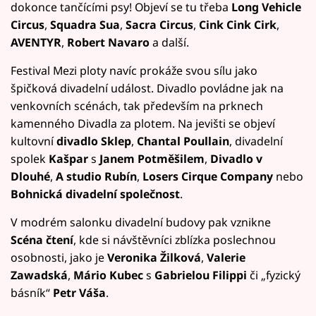
dokonce tančícími psy! Objeví se tu třeba
Long Vehicle
Circus
,
Squadra Sua
,
Sacra Circus
,
Cink Cink Cirk
,
AVENTYR
,
Robert Navaro
a další.
Festival Mezi ploty navíc prokáže svou sílu jako
špičková divadelní událost. Divadlo povládne jak na
venkovních scénách, tak především na prknech
kamenného Divadla za plotem. Na jevišti se objeví
kultovní
divadlo Sklep
,
Chantal Poullain
, divadelní
spolek
Kašpar
s
Janem Potměšilem
,
Divadlo v
Dlouhé
,
A studio Rubín
,
Losers Cirque Company
nebo
Bohnická divadelní společnost
.
V modrém salonku divadelní budovy pak vznikne
Scéna čtení
, kde si návštěvníci zblízka poslechnou
osobnosti, jako je
Veronika Žilková
,
Valerie
Zawadská
,
Mário Kubec
s
Gabrielou Filippi
či „fyzický
básník“
Petr Váša
.