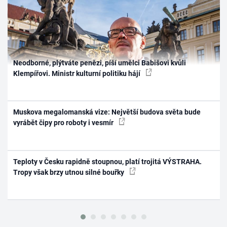
Neodborné, plýtváte penězi, píší umělci Babišovi kvůli
Klempířovi. Ministr kulturní politiku hájí
Muskova megalomanská vize: Největší budova světa bude
vyrábět čipy pro roboty i vesmír
Teploty v Česku rapidně stoupnou, platí trojitá VÝSTRAHA.
Tropy však brzy utnou silné bouřky