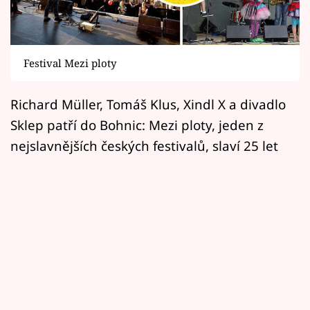
Horoskopy
Sledujte prima+
Festival Mezi ploty
Filmový festival Karlovy Vary
Richard Müller, Tomáš Klus, Xindl X a divadlo
Pořady
Sklep patří do Bohnic: Mezi ploty, jeden z
Mámy sobě
nejslavnějších českých festivalů, slaví 25 let
Přihlášení
Sledujte nás