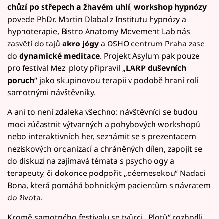
chůzí po střepech a žhavém uhlí
,
workshop hypnózy
povede PhDr. Martin Dlabal z Institutu hypnózy a
hypnoterapie, Bistro Anatomy Movement Lab nás
zasvětí do tajů
akro jógy
a OSHO centrum Praha zase
do
dynamické meditace
. Projekt Asylum pak pouze
pro festival Mezi ploty připravil „
LARP duševních
poruch
“ jako skupinovou terapii v podobě hraní rolí
samotnými návštěvníky.
A ani to není zdaleka všechno: návštěvníci se budou
moci zúčastnit výtvarných a pohybových workshopů
nebo interaktivních her, seznámit se s prezentacemi
neziskových organizací a chráněných dílen, zapojit se
do diskuzí na zajímavá témata s psychology a
terapeuty, či dokonce podpořit „déemesekou“ Nadaci
Bona, která pomáhá bohnickým pacientům s návratem
do života.
Kromě samotného festivalu se tvůrci „Plotů“ rozhodli