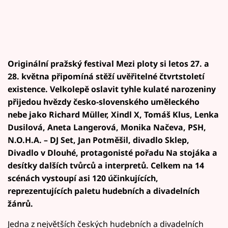
Originální pražský festival Mezi ploty si letos 27. a
28. května připomíná stěží uvěřitelné čtvrtstoletí
existence. Velkolepě oslavit tyhle kulaté narozeniny
přijedou hvězdy česko-slovenského uměleckého
nebe jako Richard Müller, Xindl X, Tomáš Klus, Lenka
Dusilová, Aneta Langerová, Monika Načeva, PSH,
N.O.H.A.
– DJ Set, Jan Potměšil, divadlo Sklep,
Divadlo v Dlouhé, protagonisté pořadu Na stojáka a
desítky dalších tvůrců a interpretů. Celkem na 14
scénách vystoupí asi 120 účinkujících,
reprezentujících paletu hudebních a divadelních
žánrů.
Jedna z největších českých hudebních a divadelních