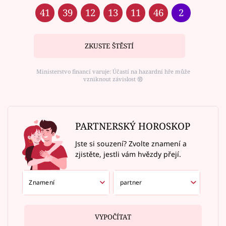
41
39
12
13
11
46
2
ZKUSTE ŠTĚSTÍ
Ministerstvo financí varuje: Účastí na hazardní hře může
vzniknout závislost ⑱
PARTNERSKÝ HOROSKOP
Jste si souzení? Zvolte znamení a
zjistěte, jestli vám hvězdy přejí.
VYPOČÍTAT