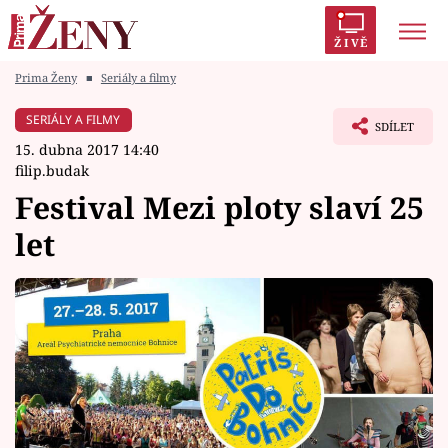
ŽIVĚ
Prima Ženy
■
Seriály a filmy
Trendy:
Polabí
Inspekce
Prostřeno!
AYTO?
SERIÁLY A FILMY
SDÍLET
Módní alarm
Zrádci
Proměny
15. dubna 2017 14:40
filip.budak
Festival Mezi ploty slaví 25
let
Témata
Celebrity
Vztahy
Seriály