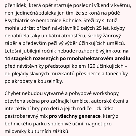
přehlídek, která opět startuje poslední víkend v květnu,
není jedinečná zdaleka jen tím, že se koná na půdě
Psychiatrické nemocnice Bohnice. Stěží by si totiž
mohla udržet přízeň návštěvníků celých 25 let, kdyby
nenabízela taky unikátní atmosféru, široký žánrový
záběr a především pečlivý výběr účinkujících umělců.
Letošní jubilejní ročník nebude rozhodně výjimkou:
na
14 stageích rozesetých po mnohahektarovém areálu
před návštěvníky předstoupí kolem 120 účinkujících –
od plejády slavných muzikantů přes herce a tanečníky
po akrobaty a kouzelníky.
Chybět nebudou výtvarné a pohybové workshopy,
otevřená scéna pro začínající umělce, autorské čtení a
interaktivní hry pro děti a jejich rodiče – zkrátka
pestrobarevný mix
pro všechny generace
, který z
bohnického parku spolehlivě učiní magnet pro
milovníky kulturních zážitků.