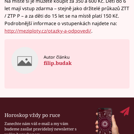
Na místě si je můžete koupit za 350 a 600 Kč. Děti do 6
let mají vstup zdarma – stejně jako držitelé průkazů ZTT
/ ZTP P – a za děti do 15 let se na místě platí 150 Kč.
Podrobnější informace o vstupenkách najdete na:
http://meziploty.cz/otazky-a-odpovedi/
.
Autor článku
filip.budak
Horoskop vždy po ruce
Zanechte nám váš e-mail a my vám
budeme zasílat pravidelný newsletter s