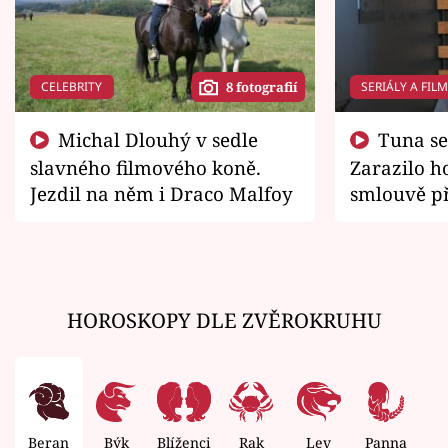
CELEBRITY
SERIÁLY A FIL
8 fotografií
Michal Dlouhý v sedle
Tuna se chtěl vrátit domů.
slavného filmového koně.
Zarazilo ho
Jezdil na něm i Draco Malfoy
smlouvě př
zemřít
HOROSKOPY DLE ZVĚROKRUHU
Beran
Býk
Blíženci
Rak
Lev
Panna
V