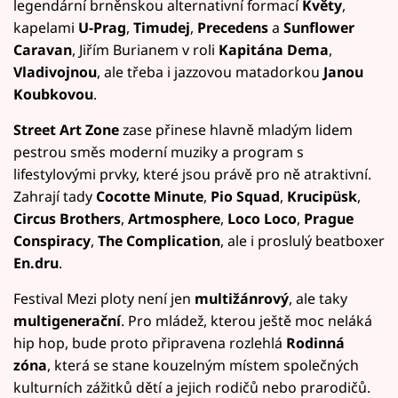
legendární brněnskou alternativní formací
Květy
,
kapelami
U-Prag
,
Timudej
,
Precedens
a
Sunflower
Caravan
, Jiřím Burianem v roli
Kapitána Dema
,
Vladivojnou
, ale třeba i jazzovou matadorkou
Janou
Koubkovou
.
Street Art Zone
zase přinese hlavně mladým lidem
pestrou směs moderní muziky a program s
lifestylovými prvky, které jsou právě pro ně atraktivní.
Zahrají tady
Cocotte Minute
,
Pio Squad
,
Krucipüsk
,
Circus Brothers
,
Artmosphere
,
Loco Loco
,
Prague
Conspiracy
,
The Complication
, ale i proslulý beatboxer
En.dru
.
Festival Mezi ploty není jen
multižánrový
, ale taky
multigenerační
. Pro mládež, kterou ještě moc neláká
hip hop, bude proto připravena rozlehlá
Rodinná
zóna
, která se stane kouzelným místem společných
kulturních zážitků dětí a jejich rodičů nebo prarodičů.