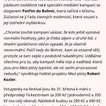
jubileum ozvláštnit také speciální mediální kampaní se
sloganem
Patřím do Bohnic
, která začíná v březnu.
Zúčastní se jí řada slavných osobností, které souzní s
její ústřední myšlenkou.
„
Chceme touhle kampaní ukázat, že kdo ještě vyznává
normální hodnoty, jako je třeba zájem o druhé lidi, v
dnešní společnosti občas vypadá, že je vlastně
nenormální. Patří tedy do Bohnic, kam se ostatně těší,
protože se tam sejde s podobně naladěnými. Uděláme
všechno pro to, aby kampaň měla vtip a nadhled, které
jsou pro Mezi ploty typické
,
ale víc zatím prozrazovat
nebudu,
“ vysvětluje ředitel projektu Mezi ploty
Robert
Kozler
.
Vstupenky na festival jsou do 31. března k mání v
předprodeji Ticketstream za 200 Kč (jednodenní) a 350
Kč (na celý víkend). Následně budou za 290 Kč a 490 Kč.