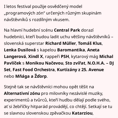
I letos festival použije osvědčený model
„programových zón“ určených různým skupinám
návštěvníků s rozdílným vkusem.
Na hlavní hudební scénu
Central Park
dorazí
hudebníci, kteří budou ladit uchu většiny návštěvníků –
slovenská superstar
Richard Müller
,
Tomáš Klus
,
Lenka Dusilová
s kapelou
Baromantika
,
Aneta
Langerová
,
Xindl X
, rappeři
PSH
, kytarový mág
Michal
Pavlíček
s
Monikou Načevou
,
Sto zvířat
,
N.O.H.A.
– DJ
Set
,
Fast Food Orchestra
,
Kurtizány z 25. Avenue
nebo
Mňága a Žďorp
.
Stejně tak se návštěvníci mohou opět těšit na
Alternativní zónu
pro milovníky nezávislé muziky,
experimentů a tvůrců, kteří hudbu dělají podle svého,
ať si žebříčky hitparád provádějí, co chtějí. Setkají se tu
se slavnou slovenskou zpěvačkou
Katarziou
,