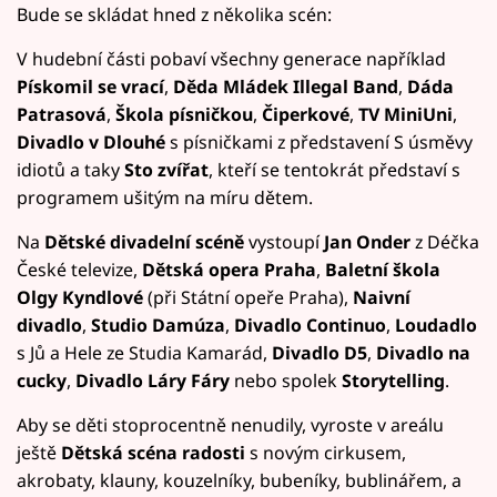
Bude se skládat hned z několika scén:
V hudební části pobaví všechny generace například
Pískomil se vrací
,
Děda Mládek Illegal Band
,
Dáda
Patrasová
,
Škola písničkou
,
Čiperkové
,
TV MiniUni
,
Divadlo v Dlouhé
s písničkami z představení S úsměvy
idiotů a taky
Sto zvířat
, kteří se tentokrát představí s
programem ušitým na míru dětem.
Na
Dětské divadelní scéně
vystoupí
Jan Onder
z Déčka
České televize,
Dětská opera Praha
,
Baletní škola
Olgy Kyndlové
(při Státní opeře Praha),
Naivní
divadlo
,
Studio Damúza
,
Divadlo Continuo
,
Loudadlo
s Jů a Hele ze Studia Kamarád,
Divadlo D5
,
Divadlo na
cucky
,
Divadlo Láry Fáry
nebo spolek
Storytelling
.
Aby se děti stoprocentně nenudily, vyroste v areálu
ještě
Dětská scéna radosti
s novým cirkusem,
akrobaty, klauny, kouzelníky, bubeníky, bublinářem, a