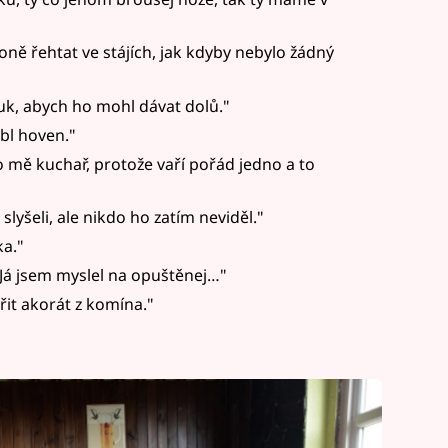
ě řehtat ve stájích, jak kdyby nebylo žádný
ouk, abych ho mohl dávat dolů."
ýbl hoven."
 mě kuchař, protože vaří pořád jedno a to
 slyšeli, ale nikdo ho zatím neviděl."
ka."
 Já jsem myslel na opuštěnej…"
řit akorát z komína."