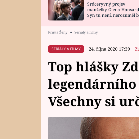
Srdceryvný projev
SNÁŘ
CELEBRITY
manželky Glena Hansard
Syn tu není, nerozuměl b
HOROSKOP NA
VAŘENÍ
tomu, vysvětlila
ROK 2023
Prima Ženy
■
Seriály a filmy
24. října 2020 17:39
Z
SERIÁLY A FILMY
Top hlášky Zd
legendárního 
Všechny si ur