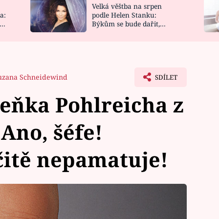
Velká věštba na srpen
NOVINKY
ZAHRADA
a:
podle Helen Stanku:
y
Býkům se bude dařit,
VIDEORECEPTY
DESIGN
Vodnáře čeká jízda
uzana Schneidewind
SDÍLET
eňka Pohlreicha z
Ano, šéfe!
čitě nepamatuje!