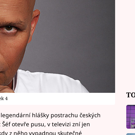
TO
ek 4
iž legendární hlášky postrachu českých
éf otevře pusu, v televizi zní jen
někdy z něho vypadnou skutečné