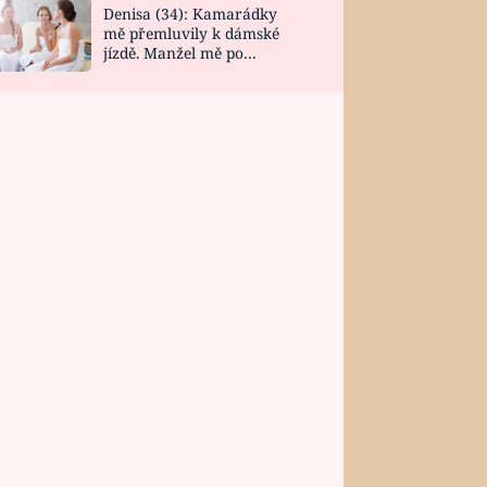
Denisa (34): Kamarádky
mě přemluvily k dámské
jízdě. Manžel mě po
návratu zaskočil