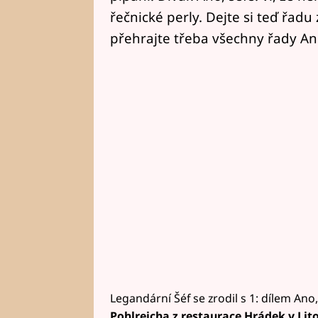
řečnické perly. Dejte si teď řadu 
přehrajte třeba všechny řady Ano,
Legandární Šéf se zrodil s 1: dílem Ano,
Pohlreicha z restaurace Hrádek v Lit