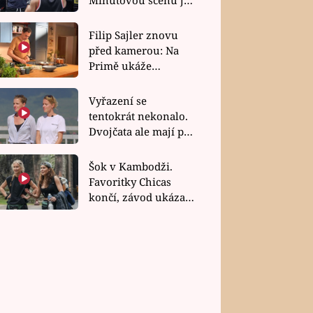
bez dubla
Filip Sajler znovu
před kamerou: Na
Primě ukáže
poctivou kuchyni i
rychlé recepty
Vyřazení se
tentokrát nekonalo.
Dvojčata ale mají po
uzavření třetí etapy
závodu nůž na krku
Šok v Kambodži.
Favoritky Chicas
končí, závod ukázal
svou nejtvrdší tvář