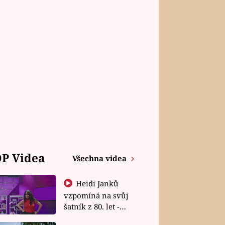
P Videa
Všechna videa
Heidi Janků
vzpomíná na svůj
šatník z 80. let -
Shopaholičky