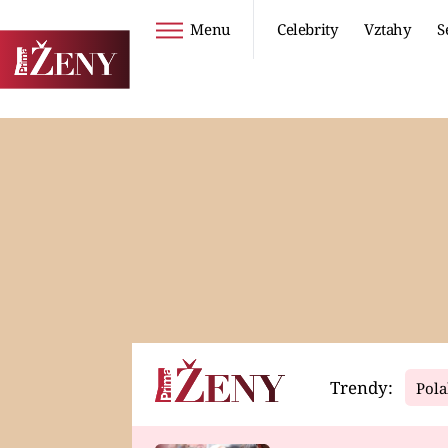
Menu
Celebrity
Vztahy
S
Seriály
Životní styl
ZOO
DIETY A HUBNUTÍ
PROSTŘENO!
CESTOVÁNÍ A
DOVOLENÁ
DUCH
ZDRAVÍ
Trendy:
Pola
Horoskopy
Video
ASTROČLÁNKY
SERIÁLY