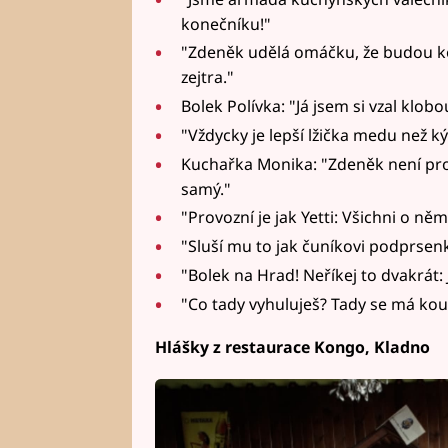
konečníku!"
"Zdeněk udělá omáčku, že budou kon
zejtra."
Bolek Polívka: "Já jsem si vzal klob
"Vždycky je lepší lžička medu než k
Kuchařka Monika: "Zdeněk není pro
samý."
"Provozní je jak Yetti: Všichni o něm
"Sluší mu to jak čuníkovi podprsen
"Bolek na Hrad! Neříkej to dvakrát:
"Co tady vyhuluješ? Tady se má kou
Hlášky z restaurace Kongo, Kladno