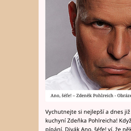
Ano, šéfe! – Zdeněk Pohlreich - Obráz
Vychutnejte si nejlepší a dnes j
kuchyní Zdeňka Pohlreicha! Když Š
pípání. Divák Ano, šéfe! ví, že 