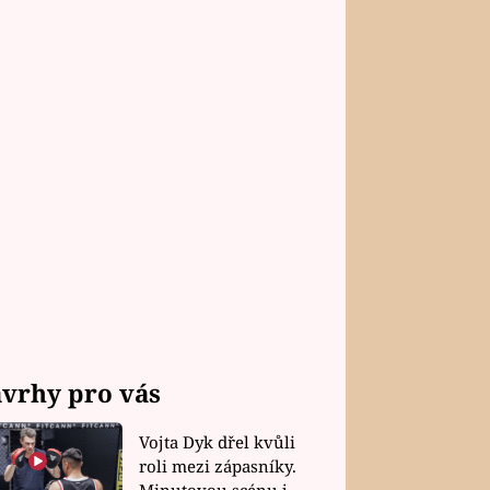
vrhy pro vás
Vojta Dyk dřel kvůli
roli mezi zápasníky.
Minutovou scénu jel