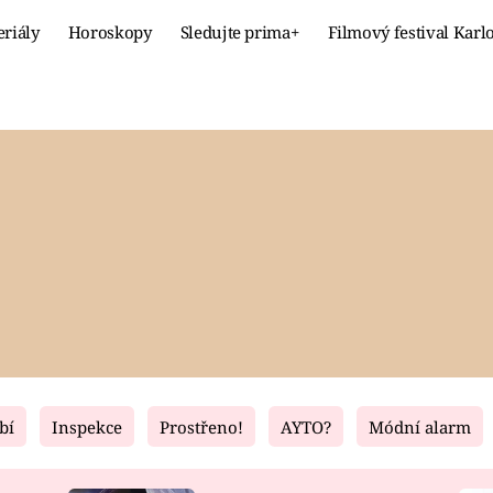
eriály
Horoskopy
Sledujte prima+
Filmový festival Karl
Celebrity
Recept
MÓDA A KRÁSA
HLAVNÍ JÍ
VZTAHY A SEX
SLADKÉ
PRIMA MAMINKA
ZDRAVÉ
bí
Inspekce
Prostřeno!
AYTO?
Módní alarm
Fresh
Living
RECEPTY
BYDLENÍ