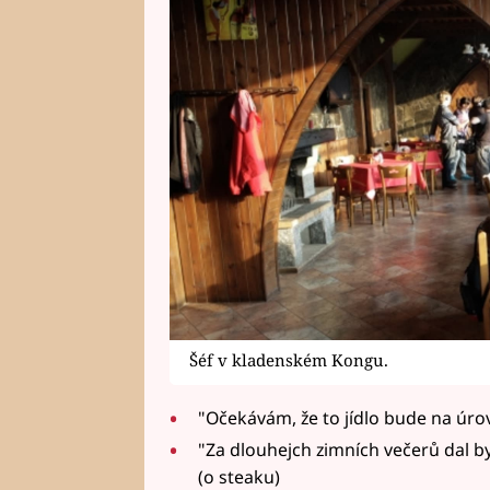
Šéf v kladenském Kongu.
"Očekávám, že to jídlo bude na úrovn
"Za dlouhejch zimních večerů dal by
(o steaku)