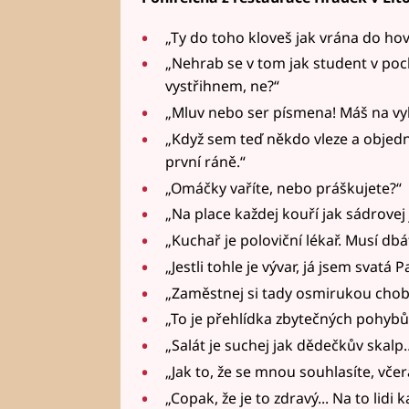
„Ty do toho kloveš jak vrána do hov
„Nehrab se v tom jak student v poc
vystřihnem, ne?“
„Mluv nebo ser písmena! Máš na v
„Když sem teď někdo vleze a objedn
první ráně.“
„Omáčky vaříte, nebo práškujete?“
„Na place každej kouří jak sádrovej 
„Kuchař je poloviční lékař. Musí dbá
„Jestli tohle je vývar, já jsem svat
„Zaměstnej si tady osmirukou chobot
„To je přehlídka zbytečných pohybů
„Salát je suchej jak dědečkův skalp
„Jak to, že se mnou souhlasíte, včer
„Copak, že je to zdravý... Na to lidi 