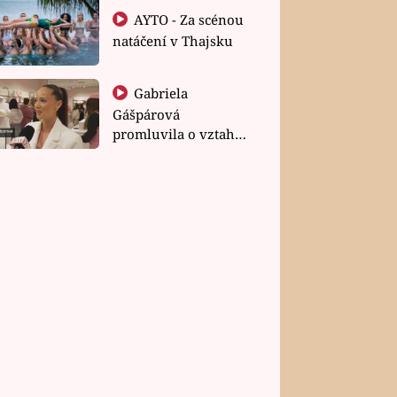
AYTO - Za scénou
natáčení v Thajsku
Gabriela
Gášpárová
promluvila o vztahu
a zakládání rodiny