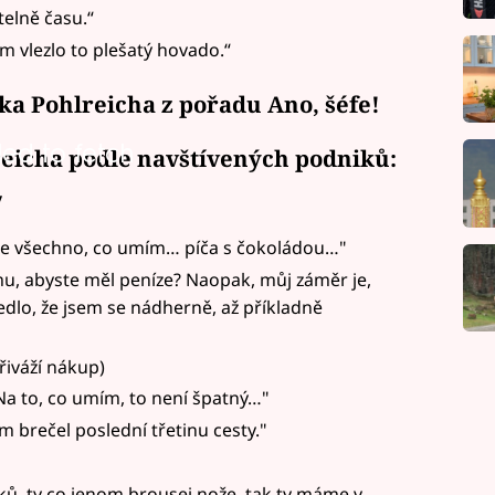
telně času.“
m vlezlo to plešatý hovado.“
ka Pohlreicha z pořadu Ano, šéfe!
led to fetch
eicha podle navštívených podniků:
y
 je všechno, co umím… píča s čokoládou…"
armu, abyste měl peníze? Naopak, můj záměr je,
edlo, že jsem se nádherně, až příkladně
řiváží nákup)
Na to, co umím, to není špatný…"
m brečel poslední třetinu cesty."
ů, ty co jenom brousej nože, tak ty máme v