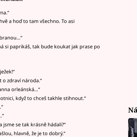
na.“
hvě a hoď to tam všechno. To asi
ybranou…“
á si paprikáš, tak bude koukat jak prase po
ježek!“
t o zdraví národa.“
á Panna orleánská…“
nici, když to chceš takhle stihnout.“
.“
Ná
…“
a jsme se tak krásně hádali?“
kašlou, hlavně, že je to dobrý.“