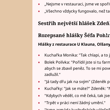
„Nejsme v restauraci, jsme ve spoři
„Všechno vždycky fungovalo, než ta
Sestřih největší hlášek Zdeň
Fai
Rozepsané hlášky Šéfa Pohlr
Hlášky z restaurace U Klauna, Olšan
Kuchařka Monika: "Tak chlapi, a to
Bolek Polívka: "Pořídil jste si tu f
abych se zbavil peněz. To se mi pov
zadlužil."
"Já tady dřu jak na svým" (Zdeněk p
Kuchařky: "Jak se máte?" Zdeněk: "
"Kdybych věděl, co mě čeká, tak jse
"Trpět v práci není žádný umění."
"Jsme armáda kuchyňských válečník