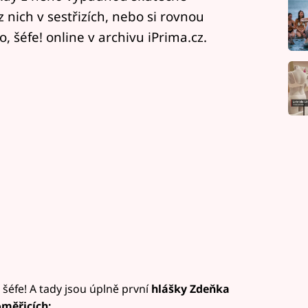
z nich v sestřizích, nebo si rovnou
 šéfe! online v archivu iPrima.cz.
 šéfe! A tady jsou úplně první
hlášky Zdeňka
oměřicích: