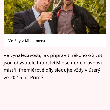
Horoskopy
Sledujte prima+
Filmový festival Karlovy Vary
Pořady
Vraždy v Midsomeru
Mámy sobě
Ve vynalézavosti, jak připravit někoho o život,
jsou obyvatelé hrabství Midsomer opravdoví
Přihlášení
mistři. Premiérové díly sledujte vždy v úterý
ve 20.15 na Primě.
Sledujte nás