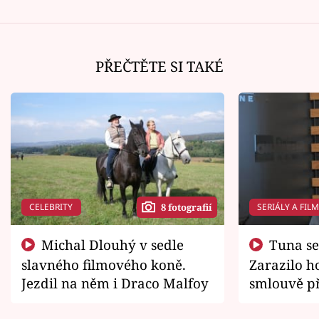
PŘEČTĚTE SI TAKÉ
CELEBRITY
SERIÁLY A FIL
8 fotografií
Michal Dlouhý v sedle
Tuna se chtěl vrátit domů.
slavného filmového koně.
Zarazilo ho
Jezdil na něm i Draco Malfoy
smlouvě př
zemřít