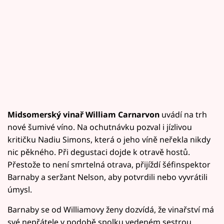
Midsomerský vinař William Carnarvon
uvádí na trh
nové šumivé víno. Na ochutnávku pozval i jízlivou
kritičku Nadiu Simons, která o jeho víně neřekla nikdy
nic pěkného. Při degustaci dojde k otravě hostů.
Přestože to není smrtelná otrava, přijíždí šéfinspektor
Barnaby a seržant Nelson, aby potvrdili nebo vyvrátili
úmysl.
Barnaby se od Williamovy ženy dozvídá, že vinařství má
své nepřátele v podobě spolku vedeném sestrou