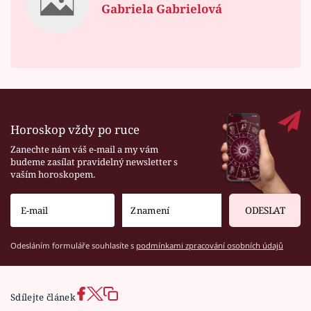
Gabriela Gabrielová
Horoskop vždy po ruce
Zanechte nám váš e-mail a my vám
budeme zasílat pravidelný newsletter s
vaším horoskopem.
ODESLAT
Odesláním formuláře souhlasíte s
podmínkami zpracování osobních údajů
Sdílejte článek