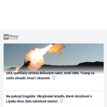
USA vystřílely většinu klíčových raket, tvrdí CNN. Trump se
ostře ohradil, hrozí i vězením
Na pokraji tragédie: Ukrajinské letadlo, které ohrožoval v
Lipsku dron, bylo naložené municí