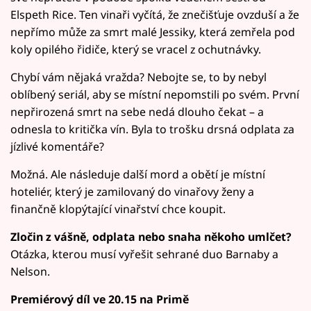
Elspeth Rice. Ten vinaři vyčítá, že znečišťuje ovzduší a že
nepřímo může za smrt malé Jessiky, která zemřela pod
koly opilého řidiče, který se vracel z ochutnávky.
Chybí vám nějaká vražda? Nebojte se, to by nebyl
oblíbený seriál, aby se místní nepomstili po svém. První
nepřirozená smrt na sebe nedá dlouho čekat – a
odnesla to kritička vín. Byla to trošku drsná odplata za
jízlivé komentáře?
Možná. Ale následuje další mord a obětí je místní
hoteliér, který je zamilovaný do vinařovy ženy a
finančně klopýtající vinařství chce koupit.
Zločin z vášně, odplata nebo snaha někoho umlčet?
Otázka, kterou musí vyřešit sehrané duo Barnaby a
Nelson.
Premiérový díl ve 20.15 na Primě