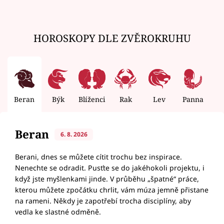
HOROSKOPY DLE ZVĚROKRUHU
Beran
Býk
Blíženci
Rak
Lev
Panna
V
Beran
6. 8. 2026
Berani, dnes se můžete cítit trochu bez inspirace.
Nenechte se odradit. Pusťte se do jakéhokoli projektu, i
když jste myšlenkami jinde. V průběhu „špatné“ práce,
kterou můžete zpočátku chrlit, vám múza jemně přistane
na rameni. Někdy je zapotřebí trocha disciplíny, aby
vedla ke slastné odměně.