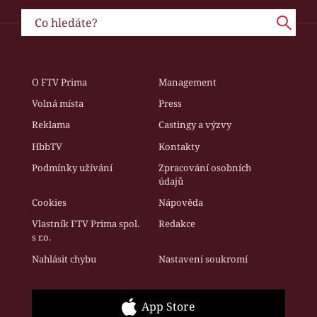
O FTV Prima
Management
Volná místa
Press
Reklama
Castingy a výzvy
HbbTV
Kontakty
Podmínky užívání
Zpracování osobních
údajů
Cookies
Nápověda
Vlastník FTV Prima spol.
Redakce
s r.o.
Nahlásit chybu
Nastavení soukromí
App Store