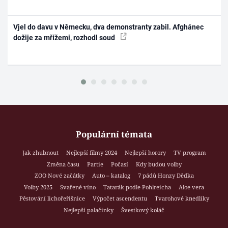
Vjel do davu v Německu, dva demonstranty zabil. Afghánec
dožije za mřížemi, rozhodl soud
Populární témata
Jak zhubnout
Nejlepší filmy 2024
Nejlepší horory
TV program
Změna času
Partie
Počasí
Kdy budou volby
ZOO Nové začátky
Auto – katalog
7 pádů Honzy Dědka
Volby 2025
Svařené víno
Tatarák podle Pohlreicha
Aloe vera
Pěstování lichořeřišnice
Výpočet ascendentu
Tvarohové knedlíky
Nejlepší palačinky
Švestkový koláč