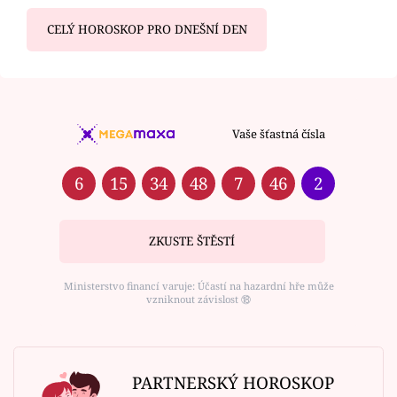
CELÝ HOROSKOP PRO DNEŠNÍ DEN
Vaše šťastná čísla
6
15
34
48
7
46
2
ZKUSTE ŠTĚSTÍ
Ministerstvo financí varuje: Účastí na hazardní hře může
vzniknout závislost ⑱
PARTNERSKÝ HOROSKOP