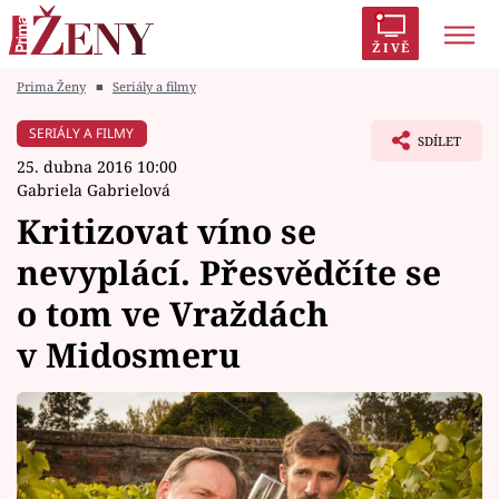
ŽIVĚ
Prima Ženy
■
Seriály a filmy
Trendy:
Polabí
Inspekce
Prostřeno!
AYTO?
SERIÁLY A FILMY
SDÍLET
Módní alarm
Zrádci
Proměny
25. dubna 2016 10:00
Gabriela Gabrielová
Kritizovat víno se
nevyplácí. Přesvědčíte se
Témata
o tom ve Vraždách
Celebrity
v Midosmeru
Vztahy
Seriály