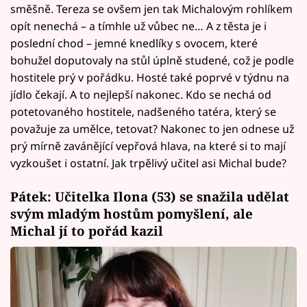
směšně. Tereza se ovšem jen tak Michalovým rohlíkem
opít nenechá – a tímhle už vůbec ne… A z těsta je i
poslední chod – jemné knedlíky s ovocem, které
bohužel doputovaly na stůl úplně studené, což je podle
hostitele prý v pořádku. Hosté také poprvé v týdnu na
jídlo čekají. A to nejlepší nakonec. Kdo se nechá od
potetovaného hostitele, nadšeného tatéra, který se
považuje za umělce, tetovat? Nakonec to jen odnese už
prý mírně zavánějící vepřová hlava, na které si to mají
vyzkoušet i ostatní. Jak trpělivý učitel asi Michal bude?
Pátek: Učitelka Ilona (53) se snažila udělat
svým mladým hostům pomyšlení, ale
Michal jí to pořád kazil