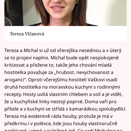
Tereza Vlčanová
Tereza a Michal si už od včerejška nesednou a v úterý
se to projeví naplno. Michal bude opět nespokojeně
kritizovat a přežene to, takže jeho chování mladá
hostitelka považuje za „hrubost, nevychovanost a
aroganci“. Oproti včerejšímu hostiteli Vaškovi vsadí
druhá hostitelka na moravskou kuchyni s rodinnými
recepty. Hosty uvítá vlastním chlebem a solí a je vidět,
že u kuchyňské linky nestojí poprvé. Doma vaří pro
přítele a v kuchyni se střídá s kamarádkou spolubydlící.
Tereza má evidentně ráda houby, protože je má v
předkrmu i v polévce, kde jsou houby vlastnoručně
nasbírané, uzené a naložené zelí. Co vadí Michalovi na