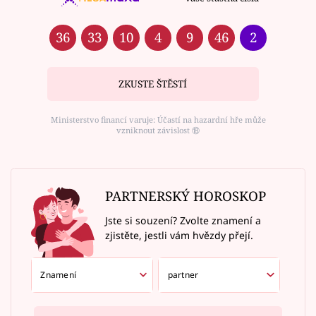
36
33
10
4
9
46
2
ZKUSTE ŠTĚSTÍ
Ministerstvo financí varuje: Účastí na hazardní hře může
vzniknout závislost ⑱
PARTNERSKÝ HOROSKOP
Jste si souzení? Zvolte znamení a
zjistěte, jestli vám hvězdy přejí.