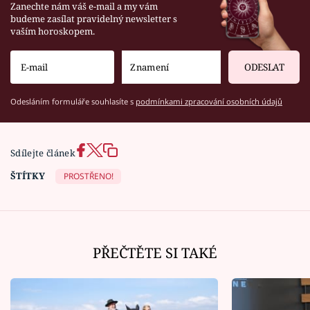
Zanechte nám váš e-mail a my vám
budeme zasílat pravidelný newsletter s
vaším horoskopem.
ODESLAT
Odesláním formuláře souhlasíte s
podmínkami zpracování osobních údajů
Sdílejte článek
ŠTÍTKY
PROSTŘENO!
PŘEČTĚTE SI TAKÉ