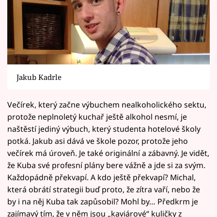
Jakub Kadrle
Večírek, který začne výbuchem nealkoholického sektu,
protože neplnoletý kuchař ještě alkohol nesmí, je
naštěstí jediný výbuch, který studenta hotelové školy
potká. Jakub asi dává ve škole pozor, protože jeho
večírek má úroveň. Je také originální a zábavný. Je vidět,
že Kuba své profesní plány bere vážně a jde si za svým.
Každopádně překvapí. A kdo ještě překvapí? Michal,
která obrátí strategii buď proto, že zítra vaří, nebo že
by i na něj Kuba tak zapůsobil? Mohl by… Předkrm je
zajímavý tím, že v něm jsou „kaviárové“ kuličky z