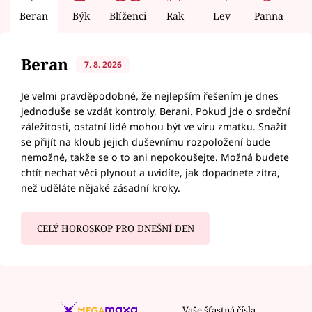
Beran
Býk
Blíženci
Rak
Lev
Panna
V
Beran
7. 8. 2026
Je velmi pravděpodobné, že nejlepším řešením je dnes
jednoduše se vzdát kontroly, Berani. Pokud jde o srdeční
záležitosti, ostatní lidé mohou být ve víru zmatku. Snažit
se přijít na kloub jejich duševnímu rozpoložení bude
nemožné, takže se o to ani nepokoušejte. Možná budete
chtít nechat věci plynout a uvidíte, jak dopadnete zítra,
než uděláte nějaké zásadní kroky.
CELÝ HOROSKOP PRO DNEŠNÍ DEN
Vaše šťastná čísla