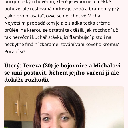
burgundským hovězím, které je výborné a měkké,
bohužel ale restovaná mrkev je tvrdá a brambory prý
„jako pro prasata“, ozve se nelichotivě Michal.
Největším propadákem je ale sladká tečka crème
brûlée, na kterou se ostatní tak těšili. Jak rozchodí už
tak nervózní kuchař stávkující flambující pistoli na
nezbytné finální zkaramelizování vanilkového krému?
Poradí si?
Úterý: Tereza (20) je bojovnice a Michalovi
se umí postavit, během jejího vaření ji ale
dokáže rozhodit