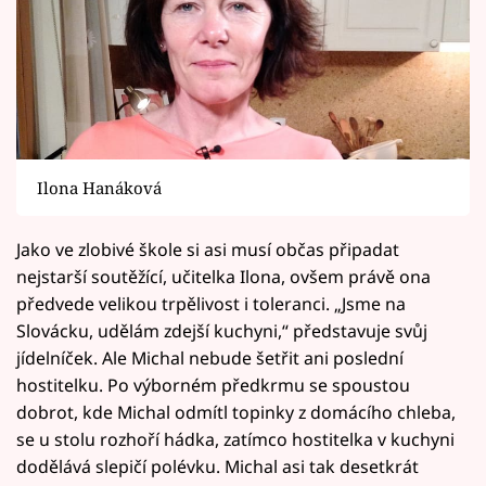
Ilona Hanáková
Jako ve zlobivé škole si asi musí občas připadat
nejstarší soutěžící, učitelka Ilona, ovšem právě ona
předvede velikou trpělivost i toleranci. „Jsme na
Slovácku, udělám zdejší kuchyni,“ představuje svůj
jídelníček. Ale Michal nebude šetřit ani poslední
hostitelku. Po výborném předkrmu se spoustou
dobrot, kde Michal odmítl topinky z domácího chleba,
se u stolu rozhoří hádka, zatímco hostitelka v kuchyni
dodělává slepičí polévku. Michal asi tak desetkrát