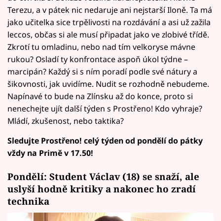
Terezu, a v pátek nic nedaruje ani nejstarší Iloně. Ta má
jako učitelka sice trpělivosti na rozdávání a asi už zažila
leccos, občas si ale musí připadat jako ve zlobivé třídě.
Zkrotí tu omladinu, nebo nad tím velkoryse mávne
rukou? Osladí ty konfrontace aspoň úkol týdne –
marcipán? Každý si s ním poradí podle své nátury a
šikovnosti, jak uvidíme. Nudit se rozhodně nebudeme.
Napínavé to bude na Zlínsku až do konce, proto si
nenechejte ujít další týden s Prostřeno! Kdo vyhraje?
Mládí, zkušenost, nebo taktika?
Sledujte Prostřeno! celý týden od pondělí do pátky
vždy na Primě v 17.50!
Pondělí: Student Václav (18) se snaží, ale
uslyší hodně kritiky a nakonec ho zradí
technika