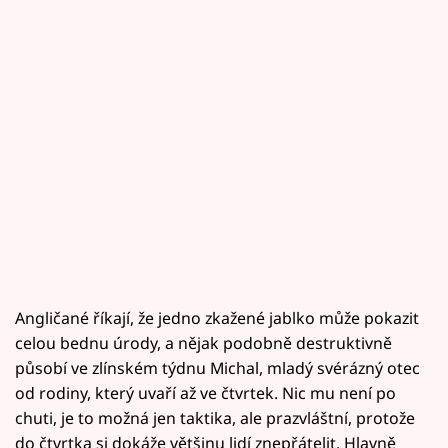
Angličané říkají, že jedno zkažené jablko může pokazit
celou bednu úrody, a nějak podobně destruktivně
působí ve zlínském týdnu Michal, mladý svérázný otec
od rodiny, který uvaří až ve čtvrtek. Nic mu není po
chuti, je to možná jen taktika, ale prazvláštní, protože
do čtvrtka si dokáže většinu lidí znepřátelit. Hlavně