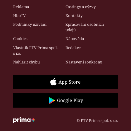
Reklama
Castingy a výzvy
HbbTV
Kontakty
Podmínky užívání
Zpracování osobních
údajů
Cookies
Nápověda
Vlastník FTV Prima spol.
Redakce
s r.o.
Nahlásit chybu
Nastavení soukromí
App Store
Google Play
© FTV Prima spol. s r.o.