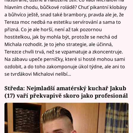
hlavním chodu, bůčkové roládě? Chuť pikantní klobásy
a bůhvíco ještě, snad také brambory, pravda ale je, že
Tereza moc nedbá na estetiku servírování a sama to
přizná. Co je ale horší, není až tak pozornou
hostitelkou, jak by mohla být, protože se nechá od
Michala rozhodit. Je to jeho strategie, ale účinná,
Terezce chvíli trvá, než se vzpamatuje a zkoncentruje.
Na zábavu upeče perníčky, které si hosté mohou sami
ozdobit, a do toho zakomponuje úkol týdne, ale ani to
se tvrďákovi Michalovi nelíbí…
Středa: Nejmladší amatérský kuchař Jakub
(17) vaří překvapivě skoro jako profesionál