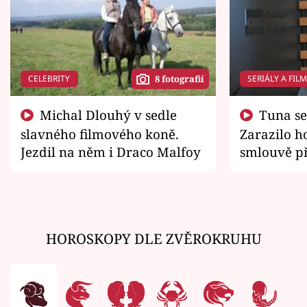
CELEBRITY
SERIÁLY A FIL
8 fotografií
Michal Dlouhý v sedle
Tuna se chtěl vrátit domů.
slavného filmového koně.
Zarazilo ho
Jezdil na něm i Draco Malfoy
smlouvě př
zemřít
HOROSKOPY DLE ZVĚROKRUHU