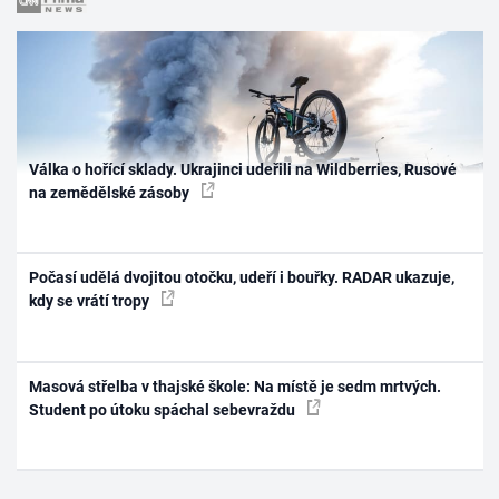
Válka o hořící sklady. Ukrajinci udeřili na Wildberries, Rusové
na zemědělské zásoby
Počasí udělá dvojitou otočku, udeří i bouřky. RADAR ukazuje,
kdy se vrátí tropy
Masová střelba v thajské škole: Na místě je sedm mrtvých.
Student po útoku spáchal sebevraždu