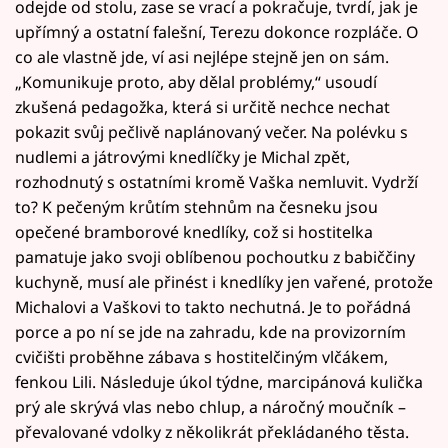
odejde od stolu, zase se vrací a pokračuje, tvrdí, jak je
upřímný a ostatní falešní, Terezu dokonce rozpláče. O
co ale vlastně jde, ví asi nejlépe stejně jen on sám.
„Komunikuje proto, aby dělal problémy,“ usoudí
zkušená pedagožka, která si určitě nechce nechat
pokazit svůj pečlivě naplánovaný večer. Na polévku s
nudlemi a játrovými knedlíčky je Michal zpět,
rozhodnutý s ostatními kromě Vaška nemluvit. Vydrží
to? K pečeným krůtím stehnům na česneku jsou
opečené bramborové knedlíky, což si hostitelka
pamatuje jako svoji oblíbenou pochoutku z babiččiny
kuchyně, musí ale přinést i knedlíky jen vařené, protože
Michalovi a Vaškovi to takto nechutná. Je to pořádná
porce a po ní se jde na zahradu, kde na provizorním
cvičišti proběhne zábava s hostitelčiným vlčákem,
fenkou Lili. Následuje úkol týdne, marcipánová kulička
prý ale skrývá vlas nebo chlup, a náročný moučník –
převalované vdolky z několikrát překládaného těsta.