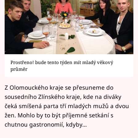
Horoskopy
Sledujte prima+
Filmový festival Karlovy Vary
Pořady
Mámy sobě
Prostřeno! bude tento týden mít mladý věkový
průměr
Přihlášení
Z Olomouckého kraje se přesuneme do
sousedního Zlínského kraje, kde na diváky
Sledujte nás
čeká smíšená parta tří mladých mužů a dvou
žen. Mohlo by to být příjemné setkání s
chutnou gastronomií, kdyby…