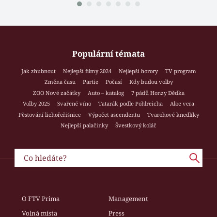
Populární témata
Jak zhubnout
Nejlepší filmy 2024
Nejlepší horory
TV program
Změna času
Partie
Počasí
Kdy budou volby
ZOO Nové začátky
Auto – katalog
7 pádů Honzy Dědka
Volby 2025
Svařené víno
Tatarák podle Pohlreicha
Aloe vera
Pěstování lichořeřišnice
Výpočet ascendentu
Tvarohové knedlíky
Nejlepší palačinky
Švestkový koláč
O FTV Prima
Management
Volná místa
Press