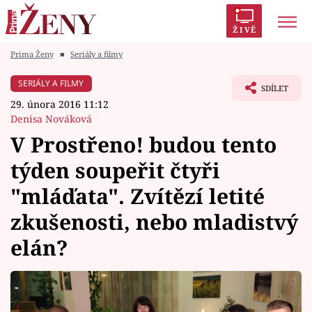
ŽIVĚ
Prima Ženy
■
Seriály a filmy
Trendy:
Polabí
Inspekce
Prostřeno!
AYTO?
SERIÁLY A FILMY
SDÍLET
Módní alarm
Zrádci
Proměny
29. února 2016 11:12
Denisa Nováková
V Prostřeno! budou tento
týden soupeřit čtyři
Témata
"mláďata". Zvítězí letité
Celebrity
zkušenosti, nebo mladistvý
elán?
Vztahy
Seriály