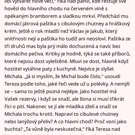
líbí vytvářet nové věci,“ říká nad pánví, kde restuje své
hovězí do hlavního chodu na červeném víně s
opékaným bramborem a sladkou mrkví. Předchází mu
domácí játrová paštika s cibulovým chutney a hráškový
krém. Ještě o rok mladší než Václav je Jakub, který
vnitřnosti nejí a paštika ho tudíž ani neosloví. Paštika ze
tří druhů mas byla prý málo dochucená a navíc bez
domácího pečiva. Kritiky je hodně, týká se také příborů,
které nejsou dost vyleštěné. Mluví se dost, hlavně když
hostitel vytáhne paty z kuchyně. Nejvíce je slyšet
Michala. „Já si myslím, že Michal bude číslo,“ usoudí
Tereza podle toho, jaké řeči vede už u polévky. A nemýlí
se – sama to ještě pozná nejlépe. Jako hostitel má
Vašek rezervy, i když se snaží, ale Ilona si musí třikrát
říci o pití. Nakonec se jí ale mladíka zželí a snaží se
Michala trochu krotit. Napraví to cibulové chutney
nebo lanýžový přeliv? A co hlavní chod? Proč voní jako
buchta? „Ta vůně byla neskutečná,“ říká Tereza nad