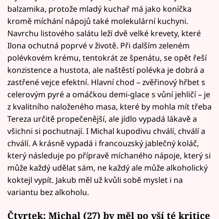
balzamika, protože mladý kuchař má jako koníčka
kromě míchání nápojů také molekulární kuchyni.
Navrchu listového salátu leží dvě velké krevety, které
Ilona ochutná poprvé v životě. Při dalším zeleném
polévkovém krému, tentokrát ze špenátu, se opět řeší
konzistence a hustota, ale naštěstí polévka je dobrá a
zastřené vejce efektní. Hlavní chod – zvěřinový hřbet s
celerovým pyré a omáčkou demi-glace s vůní jehličí – je
z kvalitního naloženého masa, které by mohla mít třeba
Tereza určitě propečenější, ale jídlo vypadá lákavě a
všichni si pochutnají. I Michal kupodivu chválí, chválí a
chválí. A krásně vypadá i francouzský jablečný koláč,
který následuje po přípravě míchaného nápoje, který si
může každý udělat sám, ne každý ale může alkoholický
koktejl vypít. Jakub měl už kvůli sobě myslet i na
variantu bez alkoholu.
Čtvrtek: Michal (27) by měl po vší té kritice