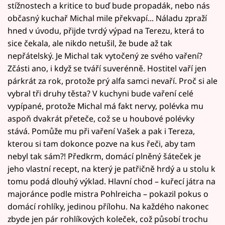
stížnostech a kritice to buď bude propadák, nebo nás
občasný kuchař Michal mile překvapí... Náladu zpraží
hned v úvodu, přijde tvrdý výpad na Terezu, která to
sice čekala, ale nikdo netušil, že bude až tak
nepřátelský. Je Michal tak vytočený ze svého vaření?
Zčásti ano, i když se tváří suverénně. Hostitel vaří jen
párkrát za rok, protože prý alfa samci nevaří. Proč si ale
vybral tři druhy těsta? V kuchyni bude vaření celé
vypípané, protože Michal má fakt nervy, polévka mu
aspoň dvakrát přeteče, což se u houbové polévky
stává. Pomůže mu při vaření Vašek a pak i Tereza,
kterou si tam dokonce pozve na kus řeči, aby tam
nebyl tak sám?! Předkrm, domácí plněný šáteček je
jeho vlastní recept, na který je patřičně hrdý a u stolu k
tomu podá dlouhý výklad. Hlavní chod – kuřecí játra na
majoránce podle mistra Pohlreicha – pokazil pokus o
domácí rohlíky, jedinou přílohu. Na každého nakonec
zbyde jen pár rohlíkových koleček, což působí trochu