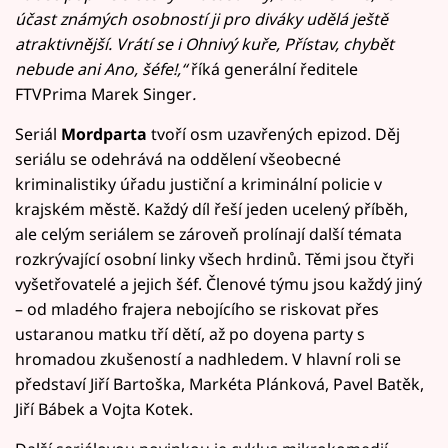
účast známých osobností ji pro diváky udělá ještě
atraktivnější. Vrátí se i Ohnivý kuře, Přístav, chybět
nebude ani Ano, šéfe!,“
říká generální ředitele
FTVPrima Marek Singer
.
Seriál
Mordparta
tvoří osm uzavřených epizod. Děj
seriálu se odehrává na oddělení všeobecné
kriminalistiky úřadu justiční a kriminální policie v
krajském městě. Každý díl řeší jeden ucelený příběh,
ale celým seriálem se zároveň prolínají další témata
rozkrývající osobní linky všech hrdinů. Těmi jsou čtyři
vyšetřovatelé a jejich šéf. Členové týmu jsou každý jiný
– od mladého frajera nebojícího se riskovat přes
ustaranou matku tří dětí, až po doyena party s
hromadou zkušeností a nadhledem. V hlavní roli se
představí Jiří Bartoška, Markéta Plánková, Pavel Batěk,
Jiří Bábek a Vojta Kotek.