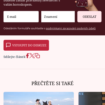
budeme zasílat pravidelný newsletter s
vaším horoskopem.
ODESLAT
Odesláním formuláře souhlasíte s
podmínkami zpracování osobních údajů
VSTOUPIT DO DISKUZE
Sdílejte článek
PŘEČTĚTE SI TAKÉ