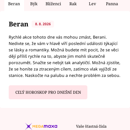
Beran
Býk
Blíženci
Rak
Lev
Panna
V
Beran
8. 8. 2026
Rychlé akce tohoto dne vás mohou zmást, Berani.
Nedivte se, že vám v hlavě víří poslední události týkající
se lásky a romantiky. Možná budete mít pocit, že se věci
dějí příliš rychle na to, abyste jim mohli skutečně
porozumět. Snažte se nebýt tak analytičtí. Možná zjistíte,
že se honíte za ztraceným cílem, zatímco vlak vyjíždí ze
stanice. Naskočte na palubu a nechte problém za sebou.
CELÝ HOROSKOP PRO DNEŠNÍ DEN
Vaše šťastná čísla