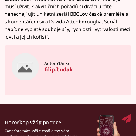
musí uživit. Z akvizičních pořadů si diváci určitě
nenechají ujít unikátní seriál BBC
Lov
české premiéře a
s komentářem sira Davida Attenborougha. Seriál
nabídne vypjaté souboje síly, rychlosti i vytrvalosti mezi
lovci a jejich kořistí.
Autor článku
filip.budak
Horoskop vždy po ruce
Zanechte nám váš e-mail a my vám