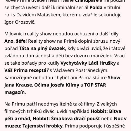
se chystá uvést i další kriminální seriál
Polda
v titulní
roli s Davidem Matáskem, kterému zdařile sekunduje
Igor Orozovič.
Milovníci reality show nebudou ochuzeni o další díly
Ano, šéfe!
Reality show na Primě doplní zbrusu nový
pořad
Táta na plný úvazek,
kdy diváci uvidí, že i tátové
zvládnou domácnost a děti bez dozoru manželek. Vrací
se také pořady pro kutily
Vychytávky Ládi Hrušky
a
Váš Prima receptář
s Václavem Postráneckým.
Samozřejmě nebudou chybět ani Prima stálice
Show
Jana Krause
,
Očima Josefa Klímy
a
TOP STAR
magazín.
Na Primu patří neodmyslitelně také filmy. Z velkých
filmových trháků diváci uvidí například
Hobbit: Bitva
pěti armád, Hobbit: Šmakova dračí poušť
nebo
Noc v
muzeu: Tajemství hrobky.
Prima podporuje i úspěšné