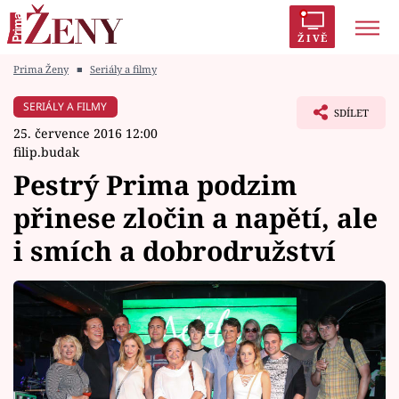
ŽIVĚ
Prima Ženy
■
Seriály a filmy
Trendy:
Polabí
Inspekce
Prostřeno!
AYTO?
SERIÁLY A FILMY
SDÍLET
Módní alarm
Zrádci
Proměny
25. července 2016 12:00
filip.budak
Pestrý Prima podzim
přinese zločin a napětí, ale
Témata
i smích a dobrodružství
Celebrity
Vztahy
Seriály