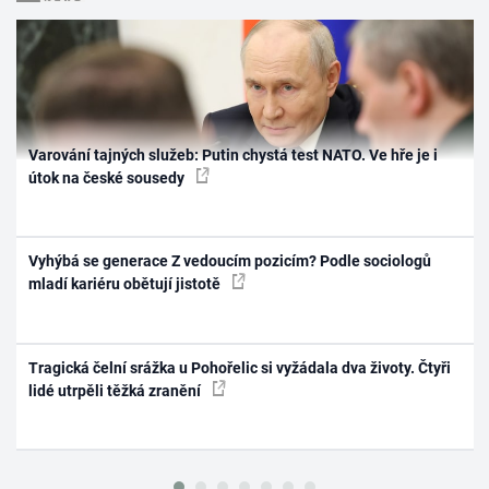
Varování tajných služeb: Putin chystá test NATO. Ve hře je i
útok na české sousedy
Vyhýbá se generace Z vedoucím pozicím? Podle sociologů
mladí kariéru obětují jistotě
Tragická čelní srážka u Pohořelic si vyžádala dva životy. Čtyři
lidé utrpěli těžká zranění