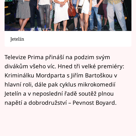
Horoskopy
Sledujte prima+
Filmový festival Karlovy Vary
Jetelín
Pořady
Televize Prima přináší na podzim svým
Mámy sobě
divákům všeho víc. Hned tři velké premiéry:
Kriminálku Mordparta s Jiřím Bartoškou v
Přihlášení
hlavní roli, dále pak cyklus mikrokomedií
Jetelín a v neposlední řadě soutěž plnou
napětí a dobrodružství – Pevnost Boyard.
Sledujte nás