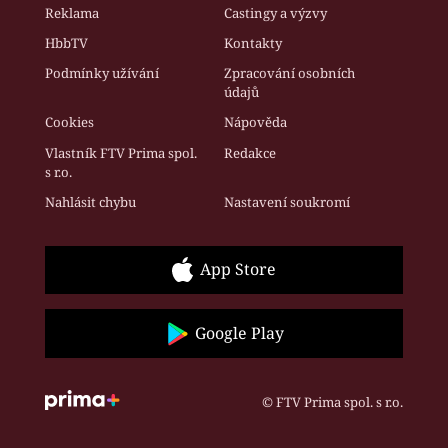
Reklama
Castingy a výzvy
HbbTV
Kontakty
Podmínky užívání
Zpracování osobních
údajů
Cookies
Nápověda
Vlastník FTV Prima spol.
Redakce
s r.o.
Nahlásit chybu
Nastavení soukromí
App Store
Google Play
© FTV Prima spol. s r.o.