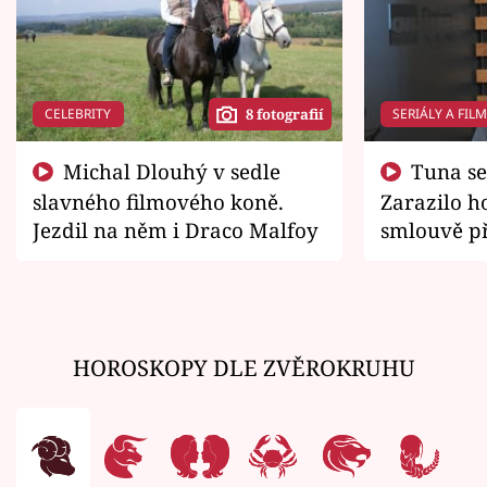
CELEBRITY
SERIÁLY A FIL
8 fotografií
Michal Dlouhý v sedle
Tuna se chtěl vrátit domů.
slavného filmového koně.
Zarazilo ho
Jezdil na něm i Draco Malfoy
smlouvě př
zemřít
HOROSKOPY DLE ZVĚROKRUHU