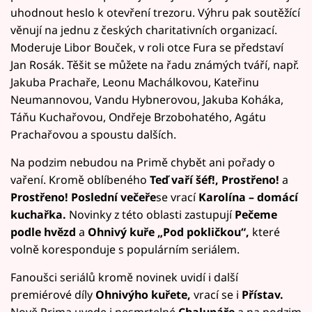
uhodnout heslo k otevření trezoru. Výhru pak soutěžící
věnují na jednu z českých charitativních organizací.
Moderuje Libor Bouček, v roli otce Fura se představí
Jan Rosák. Těšit se můžete na řadu známých tváří, např.
Jakuba Prachaře, Leonu Machálkovou, Kateřinu
Neumannovou, Vandu Hybnerovou, Jakuba Koháka,
Táňu Kuchařovou, Ondřeje Brzobohatého, Agátu
Prachařovou a spoustu dalších.
Na podzim nebudou na Primě chybět ani pořady o
vaření. Kromě oblíbeného
Teď vaří šéf!, Prostřeno!
a
Prostřeno! Poslední večeře
se vrací
Karolína – domácí
kuchařka.
Novinky z této oblasti zastupují
Pečeme
podle hvězd
a
Ohnivý kuře „Pod pokličkou“,
které
volně koresponduje s populárním seriálem.
Fanoušci seriálů kromě novinek uvidí i další
premiérové díly
Ohnivýho kuřete,
vrací se i
Přístav.
Nově Prima uvede i nesmrtelné
Chalupáře
a na podzim