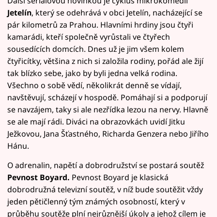
Další seriálovou novinkou je cyklus mikrokomedií
Jetelín
, který se odehrává v obci Jetelín, nacházející se
pár kilometrů za Prahou. Hlavními hrdiny jsou čtyři
kamarádi, kteří společně vyrůstali ve čtyřech
sousedících domcích. Dnes už je jim všem kolem
čtyřicítky, většina z nich si založila rodiny, pořád ale žijí
tak blízko sebe, jako by byli jedna velká rodina.
Všechno o sobě vědí, několikrát denně se vídají,
navštěvují, scházejí v hospodě. Pomáhají si a podporují
se navzájem, taky si ale nezřídka lezou na nervy. Hlavně
se ale mají rádi. Diváci na obrazovkách uvidí Jitku
Ježkovou, Jana Šťastného, Richarda Genzera nebo Jiřího
Hánu.
O adrenalin, napětí a dobrodružství se postará soutěž
Pevnost Boyard.
Pevnost Boyard je klasická
dobrodružná televizní soutěž, v níž bude soutěžit vždy
jeden pětičlenný tým známých osobností, který v
průběhu soutěže plní nejrůznější úkoly a jehož cílem je