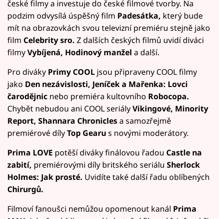
české filmy a investuje do české filmové tvorby. Na
podzim odvysílá úspěšný film
Padesátka,
který bude
mít na obrazovkách svou televizní premiéru stejně jako
film
Celebrity sro.
Z dalších českých filmů uvidí diváci
filmy
Vybíjená, Hodinový manžel
a další.
Pro diváky
Primy COOL
jsou připraveny COOL filmy
jako
Den nezávislosti, Jeníček a Mařenka: Lovci
čarodějnic
nebo premiéra kultovního
Robocopa.
Chybět nebudou ani COOL seriály
Vikingové, Minority
Report, Shannara Chronicles
a samozřejmě
premiérové díly
Top Gearu
s novými moderátory.
Prima LOVE
potěší diváky finálovou řadou
Castle na
zabití,
premiérovými díly britského seriálu
Sherlock
Holmes: Jak prosté.
Uvidíte také další řadu oblíbených
Chirurgů.
Filmoví fanoušci nemůžou opomenout kanál
Prima