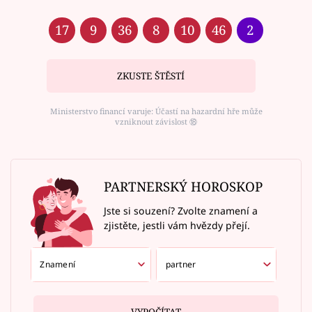
17
9
36
8
10
46
2
ZKUSTE ŠTĚSTÍ
Ministerstvo financí varuje: Účastí na hazardní hře může
vzniknout závislost ⑱
PARTNERSKÝ HOROSKOP
Jste si souzení? Zvolte znamení a
zjistěte, jestli vám hvězdy přejí.
VYPOČÍTAT