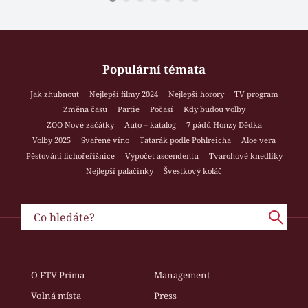
Populární témata
Jak zhubnout
Nejlepší filmy 2024
Nejlepší horory
TV program
Změna času
Partie
Počasí
Kdy budou volby
ZOO Nové začátky
Auto – katalog
7 pádů Honzy Dědka
Volby 2025
Svařené víno
Tatarák podle Pohlreicha
Aloe vera
Pěstování lichořeřišnice
Výpočet ascendentu
Tvarohové knedlíky
Nejlepší palačinky
Švestkový koláč
O FTV Prima
Management
Volná místa
Press