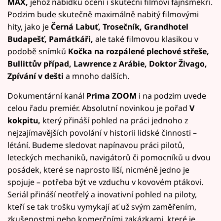
MAX,
jehož nabídku ocení i skuteční filmoví fajnšmekři.
Podzim bude skutečně maximálně nabitý filmovými
hity, jako je
Černá Labuť, Trosečník, Grandhotel
Budapešť, Památkáři,
ale také filmovou klasikou v
podobě snímků
Kočka na rozpálené plechové střeše,
Bullittův případ, Lawrence z Arábie, Doktor Živago,
Zpívání v dešti
a mnoho dalších.
Dokumentární kanál
Prima ZOOM
i na podzim uvede
celou řadu premiér. Absolutní novinkou je pořad
V
kokpitu,
který přináší pohled na práci jednoho z
nejzajímavějších povolání v historii lidské činnosti –
létání. Budeme sledovat napínavou práci pilotů,
leteckých mechaniků, navigátorů či pomocníků u dvou
posádek, které se naprosto liší, nicméně jedno je
spojuje – potřeba být ve vzduchu v kovovém ptákovi.
Seriál přináší neotřelý a inovativní pohled na piloty,
kteří se tak trošku vymykají ať už svým zaměřením,
zkušenostmi nebo komerčními zakázkami, které je