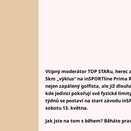
Vtipný moderátor TOP STARu, herec a 
5km „výklus“ na inSPORTline Prima Ru
nejen zapálený golfista, ale již dlou
kde jedinci pokořují své fyzické limity
týdnů se postaví na start závodu in
sobotu 13. května.
Jak jste na tom s během? Běháte pra