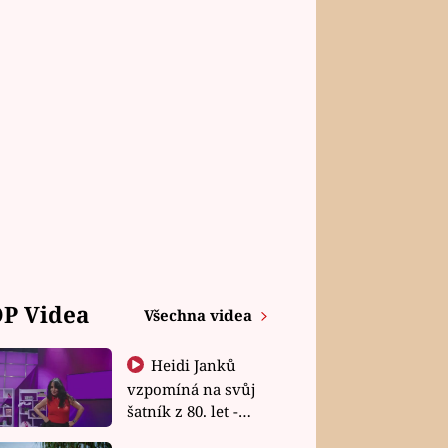
P Videa
Všechna videa
Heidi Janků
vzpomíná na svůj
šatník z 80. let -
Shopaholičky