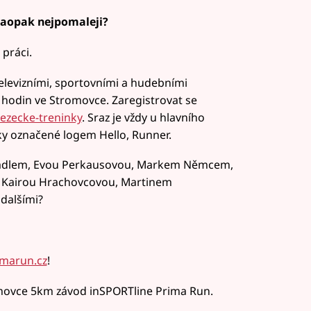
 naopak nejpomaleji?
 práci.
elevizními, sportovními a hudebními
 hodin ve Stromovce. Zaregistrovat se
ezecke-treninky
. Sraz je vždy u hlavního
ky označené logem Hello, Runner.
u Mádlem, Evou Perkausovou, Markem Němcem,
Kairou Hrachovcovou, Martinem
dalšími?
imarun.cz
!
omovce 5km závod inSPORTline Prima Run.