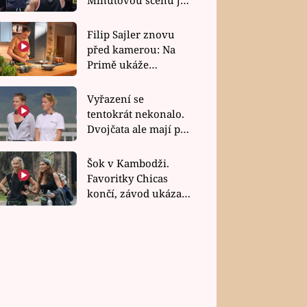
bez dubla
Filip Sajler znovu
před kamerou: Na
Primě ukáže
poctivou kuchyni i
rychlé recepty
Vyřazení se
tentokrát nekonalo.
Dvojčata ale mají po
uzavření třetí etapy
závodu nůž na krku
Šok v Kambodži.
Favoritky Chicas
končí, závod ukázal
svou nejtvrdší tvář