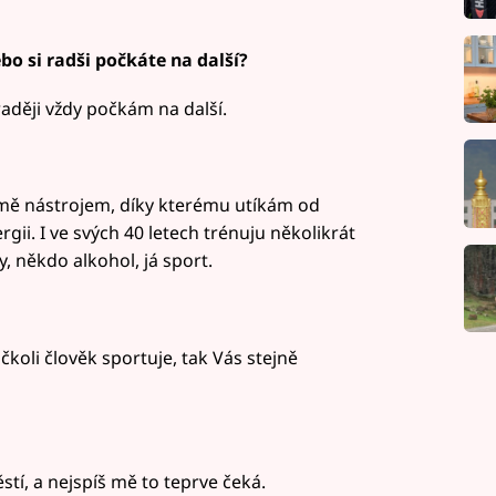
bo si radši počkáte na další?
raději vždy počkám na další.
o mě nástrojem, díky kterému utíkám od
ii. I ve svých 40 letech trénuju několikrát
, někdo alkohol, já sport.
koli člověk sportuje, tak Vás stejně
tí, a nejspíš mě to teprve čeká.