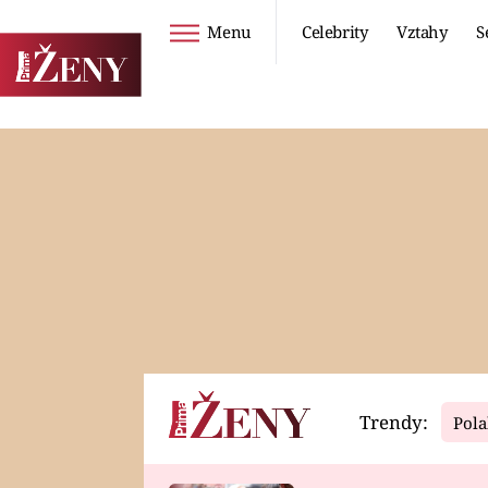
Menu
Celebrity
Vztahy
S
Seriály
Životní styl
ZOO
DIETY A HUBNUTÍ
PROSTŘENO!
CESTOVÁNÍ A
DOVOLENÁ
DUCH
ZDRAVÍ
Trendy:
Pola
Horoskopy
Video
ASTROČLÁNKY
SERIÁLY