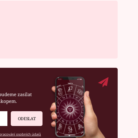
budeme zasílat
oskopem.
ODESLAT
racování osobních údajů