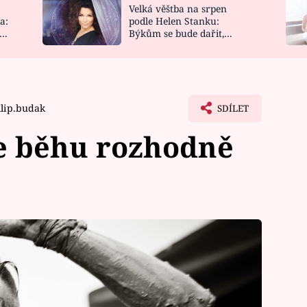
Velká věštba na srpen
NOVINKY
ZAHRADA
a:
podle Helen Stanku:
y
Býkům se bude dařit,
VIDEORECEPTY
DESIGN
Vodnáře čeká jízda
ilip.budak
SDÍLET
se běhu rozhodně