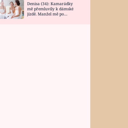
Denisa (34): Kamarádky
mě přemluvily k dámské
jízdě. Manžel mě po
návratu zaskočil