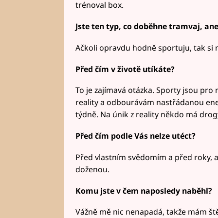
trénoval box.
Jste ten typ, co doběhne tramvaj, ane
Ačkoli opravdu hodně sportuju, tak si 
Před čím v životě utíkáte?
To je zajímavá otázka. Sporty jsou pr
reality a odbourávám nastřádanou energ
týdně. Na únik z reality někdo má drogy
Před čím podle Vás nelze utéct?
Před vlastním svědomím a před roky, ač
doženou.
Komu jste v čem naposledy naběhl?
Vážně mě nic nenapadá, takže mám štěs