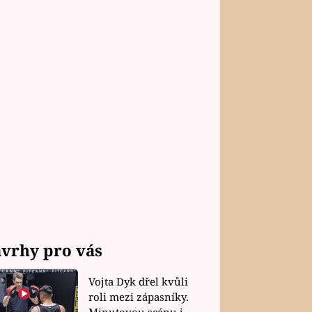
vrhy pro vás
Vojta Dyk dřel kvůli
roli mezi zápasníky.
Minutovou scénu jel