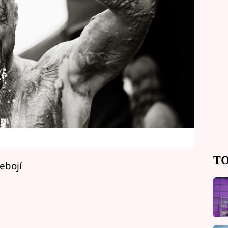
TO
ebojí