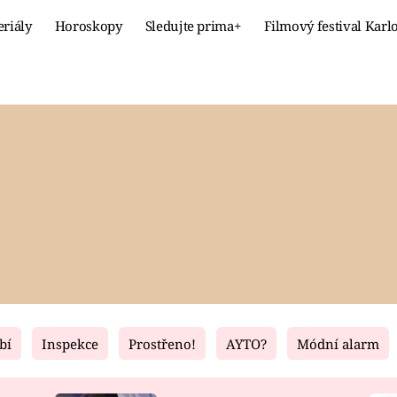
eriály
Horoskopy
Sledujte prima+
Filmový festival Karl
Celebrity
Recept
MÓDA A KRÁSA
HLAVNÍ JÍ
VZTAHY A SEX
SLADKÉ
PRIMA MAMINKA
ZDRAVÉ
bí
Inspekce
Prostřeno!
AYTO?
Módní alarm
Fresh
Living
RECEPTY
BYDLENÍ