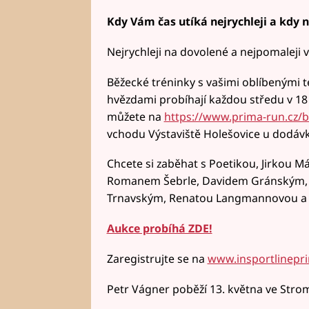
Kdy Vám čas utíká nejrychleji a kdy
Nejrychleji na dovolené a nejpomaleji v
Běžecké tréninky s vašimi oblíbenými t
hvězdami probíhají každou středu v 18
můžete na
https://www.prima-run.cz/b
vchodu Výstaviště Holešovice u dodáv
Chcete si zaběhat s Poetikou, Jirko
Romanem Šebrle, Davidem Gránským, 
Trnavským, Renatou Langmannovou a 
Aukce probíhá ZDE!
Zaregistrujte se na
www.insportlinepr
Petr Vágner poběží 13. května ve Str