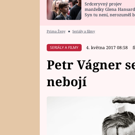
Srdceryvný projev
SNÁŘ
CELEBRITY
manželky Glena Hansard
Syn tu není, nerozuměl b
HOROSKOP NA
VAŘENÍ
tomu, vysvětlila
ROK 2023
Prima Ženy
■
Seriály a filmy
4. května 2017 08:58
f
SERIÁLY A FILMY
Petr Vágner 
nebojí