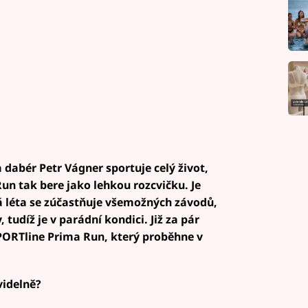
dabér Petr Vágner sportuje celý život,
n tak bere jako lehkou rozcvičku. Je
há léta se zúčastňuje všemožných závodů,
, tudíž je v parádní kondici. Již za pár
SPORTline Prima Run, který proběhne v
videlně?