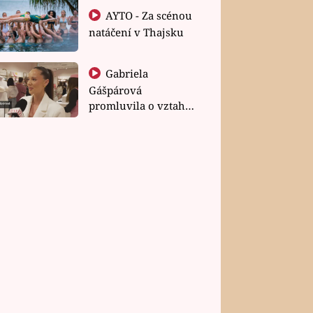
AYTO - Za scénou
natáčení v Thajsku
Gabriela
Gášpárová
promluvila o vztahu
a zakládání rodiny