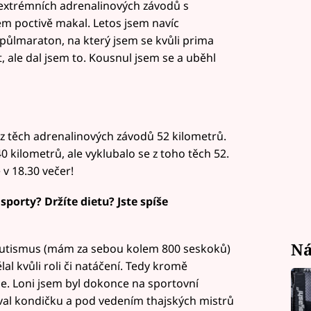
l extrémních adrenalinových závodů s
em poctivě makal. Letos jsem navíc
ůlmaraton, na který jsem se kvůli prima
 ale dal jsem to. Kousnul jsem se a uběhl
 z těch adrenalinových závodů 52 kilometrů.
 kilometrů, ale vyklubalo se z toho těch 52.
 v 18.30 večer!
 sporty? Držíte dietu? Jste spíše
Ná
utismus (mám za sebou kolem 800 seskoků)
al kvůli roli či natáčení. Tedy kromě
. Loni jsem byl dokonce na sportovní
oval kondičku a pod vedením thajských mistrů