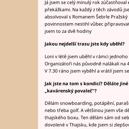
Já jsem se celý minulý rok zúčastňova
překážkami. Na každý z těch závodů js
absolvoval s Romanem Šebrle Pražský p
povinnostem nestihl vůbec připravovat,
jsem to za dvě hodiny
Jakou nejdelší trasu jste kdy uběhl?
Loni v létě jsem uběhl v rámci jednoho
Organizátoři nás původně nalákali na 40
V 7.30 ráno jsem vyběhl a vrátil jsem se
Jak jste na tom s kondicí? Děláte jiné
„kavárenský povaleč"?
Dělám snowboarding, potápění, paraš
nebo třeba golf. A většinou jsem vše děl
thajského boxu. Ten dělám sám od sebe
dovolené v Thajsku, kde jsem si zlepš