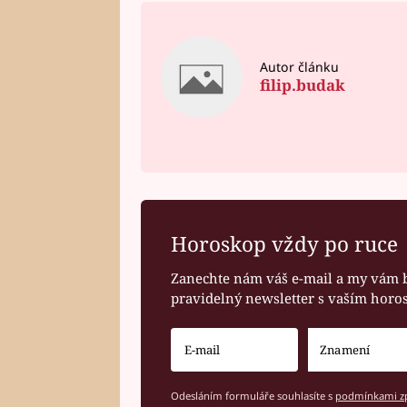
Autor článku
filip.budak
Horoskop vždy po ruce
Zanechte nám váš e-mail a my vám 
pravidelný newsletter s vaším hor
Odesláním formuláře souhlasíte s
podmínkami zp