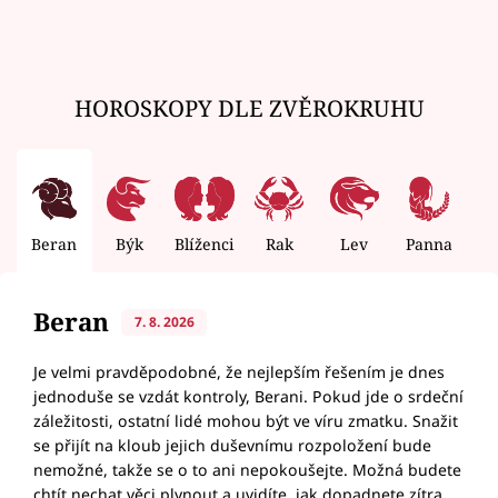
HOROSKOPY DLE ZVĚROKRUHU
Beran
Býk
Blíženci
Rak
Lev
Panna
V
Beran
7. 8. 2026
Je velmi pravděpodobné, že nejlepším řešením je dnes
jednoduše se vzdát kontroly, Berani. Pokud jde o srdeční
záležitosti, ostatní lidé mohou být ve víru zmatku. Snažit
se přijít na kloub jejich duševnímu rozpoložení bude
nemožné, takže se o to ani nepokoušejte. Možná budete
chtít nechat věci plynout a uvidíte, jak dopadnete zítra,