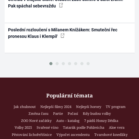
Pak spáchal sebevraždu
Poslední rozloučení s Milanem Knížákem: Smuteční řec
pronesou Klaus i Klempíř
Populární témata
Jak zhubnout
Nejlepší filmy 2024
Nejlepší horory
TV program
Změna času
Partie
Počasí
Kdy budou volby
ZOO Nové začátky
Auto – katalog
7 pádů Honzy Dědka
Volby 2025
Svařené víno
Tatarák podle Pohlreicha
Aloe vera
Pěstování lichořeřišnice
Výpočet ascendentu
Tvarohové knedlíky