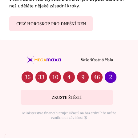
než uděláte nějaké zásadní kroky.
CELÝ HOROSKOP PRO DNEŠNÍ DEN
Vaše šťastná čísla
36
33
10
4
9
46
2
ZKUSTE ŠTĚSTÍ
Ministerstvo financí varuje: Účastí na hazardní hře může
vzniknout závislost ⑱