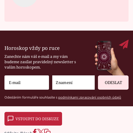
Horoskop vždy po ruce
Zanechte nám váš e-mail a my vám
budeme zasílat pravidelný newsletter s
vaším horoskopem.
ODESLAT
Odesláním formuláře souhlasíte s
podmínkami zpracování osobních údajů
VSTOUPIT DO DISKUZE