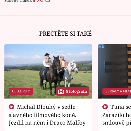
Sdílejte článek
PŘEČTĚTE SI TAKÉ
CELEBRITY
SERIÁLY A FIL
8 fotografií
Michal Dlouhý v sedle
Tuna se chtěl vrátit domů.
slavného filmového koně.
Zarazilo ho
Jezdil na něm i Draco Malfoy
smlouvě př
zemřít