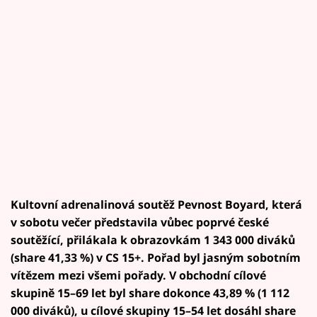
Horoskopy
Sledujte prima+
Filmový festival Karlovy Vary
Pořady
Mámy sobě
Přihlášení
Kultovní adrenalinová soutěž Pevnost Boyard, která
v sobotu večer představila vůbec poprvé české
Sledujte nás
soutěžící, přilákala k obrazovkám 1 343 000 diváků
(share 41,33 %) v CS 15+. Pořad byl jasným sobotním
vítězem mezi všemi pořady. V obchodní cílové
skupině 15–69 let byl share dokonce 43,89 % (1 112
000 diváků), u cílové skupiny 15–54 let dosáhl share