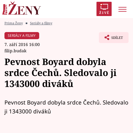
ŽIVĚ
Prima Ženy
■
Seriály a filmy
Trendy:
Polabí
Inspekce
Prostřeno!
AYTO?
SERIÁLY A FILMY
SDÍLET
Módní alarm
Zrádci
Proměny
7. září 2016 16:00
filip.budak
Pevnost Boyard dobyla
srdce Čechů. Sledovalo ji
Témata
1343000 diváků
Celebrity
Pevnost Boyard dobyla srdce Čechů. Sledovalo
Vztahy
ji 1343000 diváků
Seriály