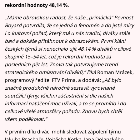
rekordní hodnoty 48,14 %.
„Máme obrovskou radost, že naše „primácká“ Pevnost
Boyard potvrdila, že se jedná o fenomén a do jisté míry
i o kultovní pořad, který má u nás tradici, diváky stále
baví a dokáže přitáhnout k obrazovkám. První klání
českých týmů si nenechalo ujít 48,14 % diváků v cílové
skupině 15–54 let, což je rekordní hodnota za
posledních pět let. Znova tak potvrzujeme trend
strategického omlazování diváků,“ říká
Roman Mrázek,
programový ředitel FTV Prima, a dodává:
„Ač bylo
značně produkčně náročné sestavit vyrovnané
soutěžící týmy, všichni zúčastnění si dle našich
informací natáčení moc užívali, a to se promítlo i do
celkové vřelé atmosféry pořadu. Znovu bych chtěl
všem poděkovat.“
V prvním dílu diváci mohli sledovat zápolení týmu
Jakuba Prachaře, Vojtěcha Kotka, Jana Dolanského,