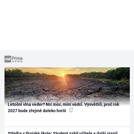
Letošní vlna veder? Nic moc, míní vědci. Vysvětlili, proč rok
2027 bude zřejmě daleko horší
Střelba v thajské škole: Student zabil učitele a další zranil.