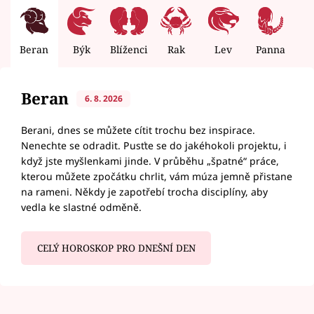
Beran
Býk
Blíženci
Rak
Lev
Panna
V
Beran
6. 8. 2026
Berani, dnes se můžete cítit trochu bez inspirace.
Nenechte se odradit. Pusťte se do jakéhokoli projektu, i
když jste myšlenkami jinde. V průběhu „špatné“ práce,
kterou můžete zpočátku chrlit, vám múza jemně přistane
na rameni. Někdy je zapotřebí trocha disciplíny, aby
vedla ke slastné odměně.
CELÝ HOROSKOP PRO DNEŠNÍ DEN