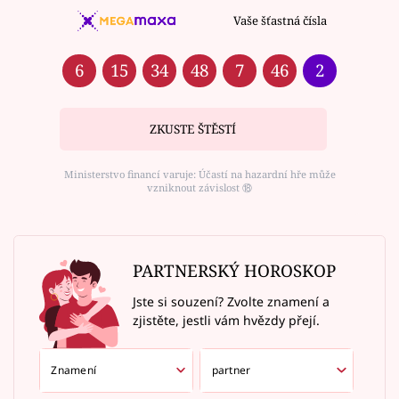
Vaše šťastná čísla
6
15
34
48
7
46
2
ZKUSTE ŠTĚSTÍ
Ministerstvo financí varuje: Účastí na hazardní hře může
vzniknout závislost ⑱
PARTNERSKÝ HOROSKOP
Jste si souzení? Zvolte znamení a
zjistěte, jestli vám hvězdy přejí.