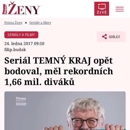
ŽIVĚ
Prima Ženy
■
Seriály a filmy
Trendy:
Polabí
Inspekce
Prostřeno!
AYTO?
SERIÁLY A FILMY
SDÍLET
Módní alarm
Zrádci
Proměny
24. ledna 2017 09:50
filip.budak
Seriál TEMNÝ KRAJ opět
bodoval, měl rekordních
Témata
1,66 mil. diváků
Celebrity
Vztahy
Seriály