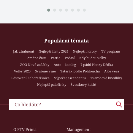
Populární témata
Jak zhubnout
Nejlepší filmy 2024
Nejlepší horory
TV program
Změna času
Partie
Počasí
Kdy budou volby
ZOO Nové začátky
Auto – katalog
7 pádů Honzy Dědka
Volby 2025
Svařené víno
Tatarák podle Pohlreicha
Aloe vera
Pěstování lichořeřišnice
Výpočet ascendentu
Tvarohové knedlíky
Nejlepší palačinky
Švestkový koláč
O FTV Prima
Management