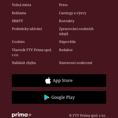
Volná místa
Press
Reklama
Castingy a výzvy
HbbTV
Kontakty
Podmínky užívání
Zpracování osobních
údajů
Cookies
Nápověda
Vlastník FTV Prima spol.
Redakce
s r.o.
Nahlásit chybu
Nastavení soukromí
App Store
Google Play
© FTV Prima spol. s r.o.