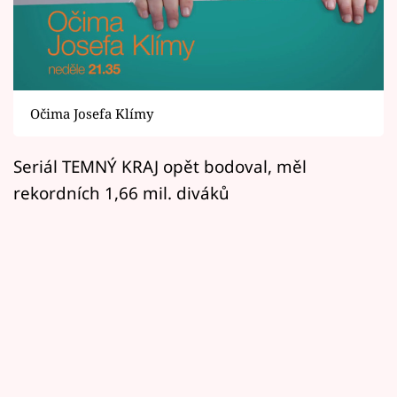
Horoskopy
Sledujte prima+
Filmový festival Karlovy Vary
Očima Josefa Klímy
Pořady
Seriál TEMNÝ KRAJ opět bodoval, měl
Mámy sobě
rekordních 1,66 mil. diváků
Přihlášení
Sledujte nás