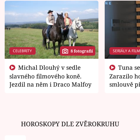
CELEBRITY
SERIÁLY A FIL
8 fotografií
Michal Dlouhý v sedle
Tuna se chtěl vrátit domů.
slavného filmového koně.
Zarazilo ho
Jezdil na něm i Draco Malfoy
smlouvě př
zemřít
HOROSKOPY DLE ZVĚROKRUHU