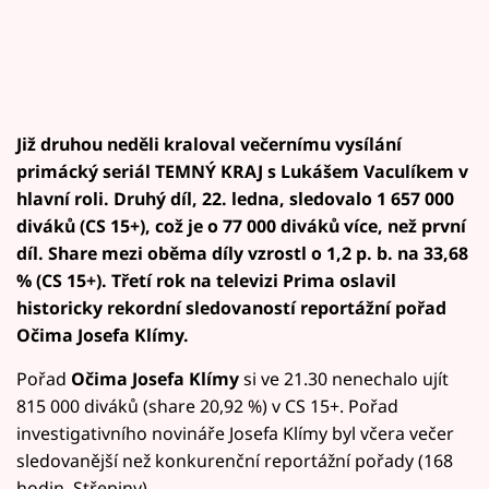
Již druhou neděli kraloval večernímu vysílání
primácký seriál TEMNÝ KRAJ s Lukášem Vaculíkem v
hlavní roli. Druhý díl, 22. ledna, sledovalo 1 657 000
diváků (CS 15+), což je o 77 000 diváků více, než první
díl. Share mezi oběma díly vzrostl o 1,2 p. b. na 33,68
% (CS 15+). Třetí rok na televizi Prima oslavil
historicky rekordní sledovaností reportážní pořad
Očima Josefa Klímy.
Pořad
Očima Josefa Klímy
si ve 21.30 nenechalo ujít
815 000 diváků (share 20,92 %) v CS 15+. Pořad
investigativního novináře Josefa Klímy byl včera večer
sledovanější než konkurenční reportážní pořady (168
hodin, Střepiny).