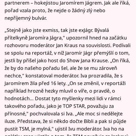
partnerem – hokejistou Jaromírem Jágrem. Jak ale říká,
pořad vzala proto, že nejde o žádný zlý nebo
nepříjemný bulvár.
„Stejně jako jste exmiss, tak jste exJágr. Bývalá
přítelkyně Jaromíra Jágra," upozornil hned na začátku
rozhovoru moderátor Jan Kraus na souvislosti. Podívali
se spolu na reportáž, v níž Jaromír Jágr přemýšlí o tom,
jestli by přišel jako host do Show Jana Krause. „On říká,
že by do našeho pořadu šel, ale že se mu zároveň
nechce," konstatoval moderátor. Iva prozradila, že s
Jaromírem žila před 16 lety. „On se změnil, v reportáži
například hrozně hezky mluvil o víře, o pravdě, o
hodnotách… Dostat tyto myšlenky mezi lidi v rámci
takového pořadu, jako je TOP STAR, považuju za
přínosné," pochvalovala si Iva. „Ale moc si nedělejte
iluze. Představa, že si někdo dočte Bibli a pak si půjde
pustit TSM, je mylná," ujistil Ivu moderátor. Iva ho na