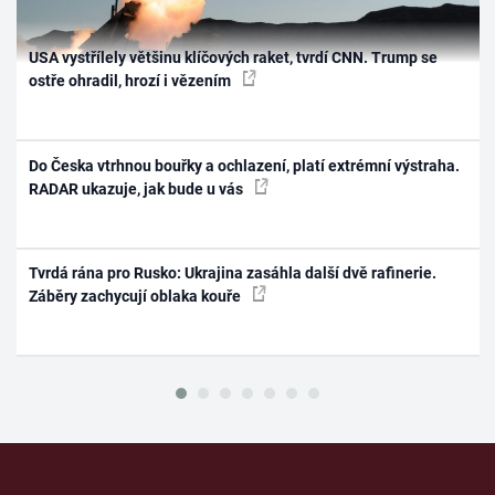
USA vystřílely většinu klíčových raket, tvrdí CNN. Trump se
ostře ohradil, hrozí i vězením
Do Česka vtrhnou bouřky a ochlazení, platí extrémní výstraha.
RADAR ukazuje, jak bude u vás
Tvrdá rána pro Rusko: Ukrajina zasáhla další dvě rafinerie.
Záběry zachycují oblaka kouře