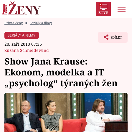
ŽIVĚ
Prima Ženy
■
Seriály a filmy
Trendy:
Polabí
Inspekce
Prostřeno!
AYTO?
SERIÁLY A FILMY
SDÍLET
Módní alarm
Zrádci
Proměny
20. září 2013 07:36
Zuzana Schneidewind
Show Jana Krause:
Ekonom, modelka a IT
Témata
„psycholog“ týraných žen
Celebrity
Vztahy
Seriály