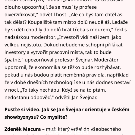
dlouho upozorňují, že se musí ty profese
diverzifikovat," odvětil host. „Ale co bys tam chtěl asi
tak dělat? Koupaliště tam místo dolů neuděláš. Ledaže
by si děti chodily do dolů hrát třeba s mourem," řekl s
nadsázkou moderátor. „Investoři vidí naši zemi jako
velkou nejistotu. Dokud nebudeme schopni přilákat
investory a vytvořit pracovní místa, tak to bude
špatné," upozorňoval profesor Švejnar. Moderátor
upozornil, že ekonomika se těžko bude rozhýbávat,
pokud u nás budou platit neměnná pravidla, například
že v době dnešních technologií se u nás dodnes nestaví
v noci. „To taky nechápu. Když se na to ptám,
nedostanu odpověď," odvětil Jan Švejnar.
Pusťte si video. Jak se Jan Švejnar orientuje v českém
showbyznysu? Co myslíte?
Zdeněk Macura
– muž, který vešel do všeobecného
Failed to fetch