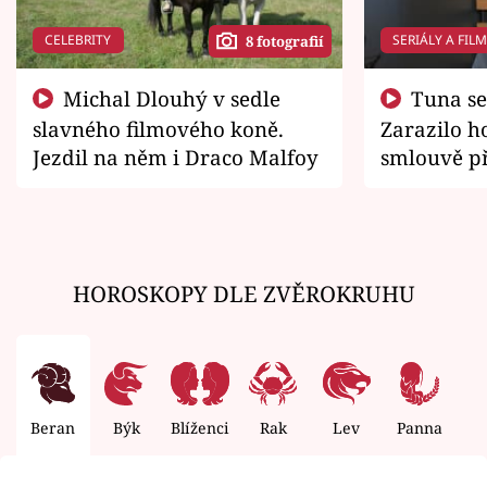
CELEBRITY
SERIÁLY A FIL
8 fotografií
Michal Dlouhý v sedle
Tuna se chtěl vrátit domů.
slavného filmového koně.
Zarazilo ho
Jezdil na něm i Draco Malfoy
smlouvě př
zemřít
HOROSKOPY DLE ZVĚROKRUHU
Beran
Býk
Blíženci
Rak
Lev
Panna
V