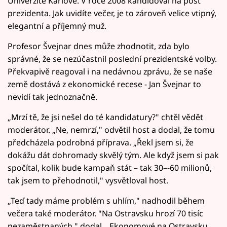
Univerzitě Karlově. V roce 2008 kandidoval na post
prezidenta. Jak uvidíte večer, je to zároveň velice vtipný,
elegantní a příjemný muž.
Profesor Švejnar dnes může zhodnotit, zda bylo
správné, že se nezúčastnil poslední prezidentské volby.
Překvapivě reagoval i na nedávnou zprávu, že se naše
země dostává z ekonomické recese - Jan Švejnar to
nevidí tak jednoznačně.
„Mrzí tě, že jsi nešel do té kandidatury?" chtěl vědět
moderátor. „Ne, nemrzí," odvětil host a dodal, že tomu
předcházela podrobná příprava. „Řekl jsem si, že
dokážu dát dohromady skvělý tým. Ale když jsem si pak
spočítal, kolik bude kampaň stát – tak 30–-60 milionů,
tak jsem to přehodnotil," vysvětloval host.
„Teď tady máme problém s uhlím," nadhodil během
večera také moderátor. "Na Ostravsku hrozí 70 tisíc
nezaměstnaných," dodal. „Ekonomové na Ostravsku