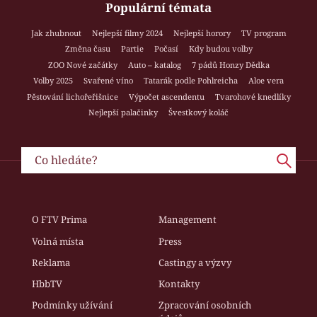
Populární témata
Jak zhubnout
Nejlepší filmy 2024
Nejlepší horory
TV program
Změna času
Partie
Počasí
Kdy budou volby
ZOO Nové začátky
Auto – katalog
7 pádů Honzy Dědka
Volby 2025
Svařené víno
Tatarák podle Pohlreicha
Aloe vera
Pěstování lichořeřišnice
Výpočet ascendentu
Tvarohové knedlíky
Nejlepší palačinky
Švestkový koláč
O FTV Prima
Management
Volná místa
Press
Reklama
Castingy a výzvy
HbbTV
Kontakty
Podmínky užívání
Zpracování osobních