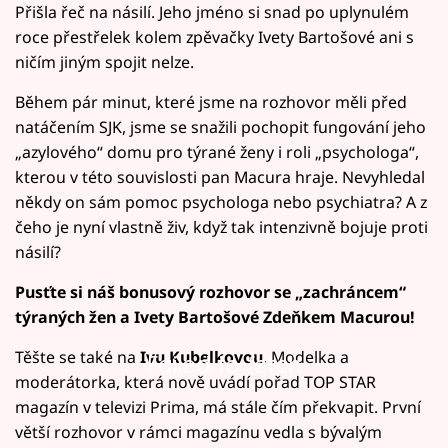
Přišla řeč na násilí. Jeho jméno si snad po uplynulém
roce přestřelek kolem zpěvačky Ivety Bartošové ani s
ničím jiným spojit nelze.
Během pár minut, které jsme na rozhovor měli před
natáčením SJK, jsme se snažili pochopit fungování jeho
„azylového“ domu pro týrané ženy i roli „psychologa“,
kterou v této souvislosti pan Macura hraje. Nevyhledal
někdy on sám pomoc psychologa nebo psychiatra? A z
čeho je nyní vlastně živ, když tak intenzivně bojuje proti
násilí?
Pusťte si náš bonusový rozhovor se „zachráncem“
týraných žen a Ivety Bartošové Zdeňkem Macurou!
Těšte se také na
Ivu Kubelkovou
. Modelka a
Failed to fetch
moderátorka, která nově uvádí pořad TOP STAR
magazín v televizi Prima, má stále čím překvapit. První
větší rozhovor v rámci magazínu vedla s bývalým