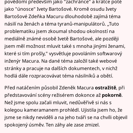
povědomí především jako "zachránce" a krátce poté
jako "únosce" Ivety Bartošové. Kromě osudu Ivety
Bartošové Zdeňka Macuru dlouhodobě zajímá téma
násilí na ženách a téma tyranů-manipulátorů. „Tuto
problematiku jsem zkoumal shodou okolností na
mediálně známé osobě Ivetě Bartošové, ale později
jsem měl možnost mluvit také s mnoha jinými ženami,
které si tím prošly," vysvětluje povoláním softwarový
inženýr Macura. Na dané téma založil také webové
stránky a pracuje na dalších dokumentech, v nichž
hodlá dále rozpracovávat téma násilníků a obětí.
Před natáčením působil Zdeněk Macura
ostražitě
, při
představování scény režisérem dokonce až
pokorně
.
Než jsme spolu začali mluvit, nedůvěřivě si nás s
kolegou kameramanem prohlédl. Ujistila jsem ho, že
jsme se nikdy neviděli a na jeho tváři se na chvíli objevil
spokojený úsměv. Ten záhy ale zase zmizel.