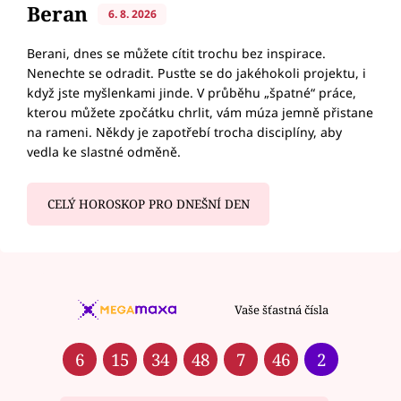
Beran
6. 8. 2026
Berani, dnes se můžete cítit trochu bez inspirace.
Nenechte se odradit. Pusťte se do jakéhokoli projektu, i
když jste myšlenkami jinde. V průběhu „špatné“ práce,
kterou můžete zpočátku chrlit, vám múza jemně přistane
na rameni. Někdy je zapotřebí trocha disciplíny, aby
vedla ke slastné odměně.
CELÝ HOROSKOP PRO DNEŠNÍ DEN
Vaše šťastná čísla
6
15
34
48
7
46
2