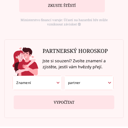
ZKUSTE ŠTĚSTÍ
Ministerstvo financí varuje: Účastí na hazardní hře může
vzniknout závislost ⑱
PARTNERSKÝ HOROSKOP
Jste si souzení? Zvolte znamení a
zjistěte, jestli vám hvězdy přejí.
VYPOČÍTAT