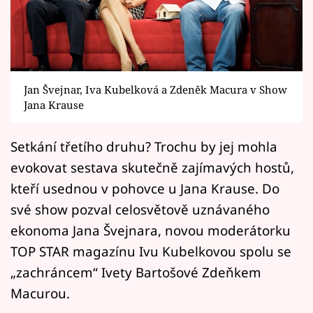
Horoskopy
Sledujte prima+
Filmový festival Karlovy Vary
Jan Švejnar, Iva Kubelková a Zdeněk Macura v Show
Pořady
Jana Krause
Mámy sobě
Setkání třetího druhu? Trochu by jej mohla
evokovat sestava skutečně zajímavých hostů,
Přihlášení
kteří usednou v pohovce u Jana Krause. Do
své show pozval celosvětově uznávaného
ekonoma Jana Švejnara, novou moderátorku
Sledujte nás
TOP STAR magazínu Ivu Kubelkovou spolu se
„zachráncem“ Ivety Bartošové Zdeňkem
Macurou.