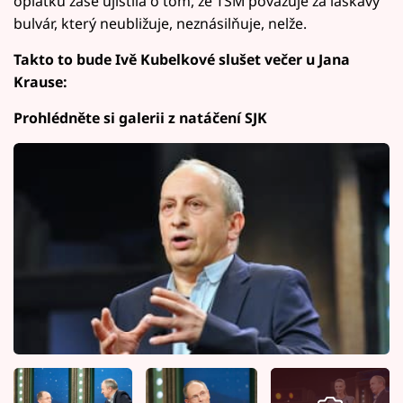
oplátku zase ujistila o tom, že TSM považuje za laskavý
bulvár, který neubližuje, neznásilňuje, nelže.
Takto to bude Ivě Kubelkové slušet večer u Jana
Krause:
Prohlédněte si galerii z natáčení SJK