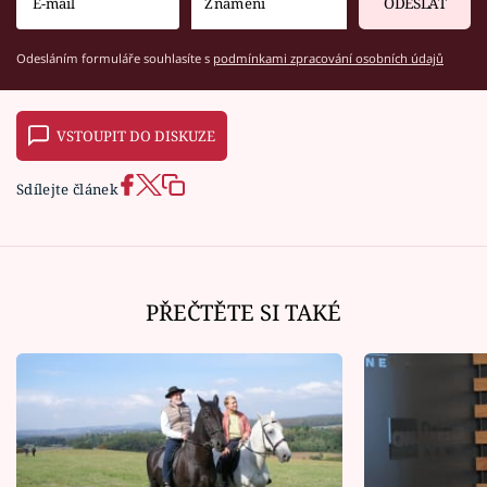
ODESLAT
Odesláním formuláře souhlasíte s
podmínkami zpracování osobních údajů
VSTOUPIT DO DISKUZE
Sdílejte článek
PŘEČTĚTE SI TAKÉ