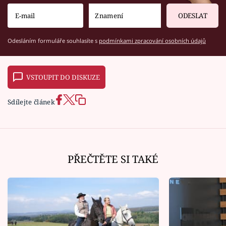
ODESLAT
Odesláním formuláře souhlasíte s
podmínkami zpracování osobních údajů
VSTOUPIT DO DISKUZE
Sdílejte článek
PŘEČTĚTE SI TAKÉ