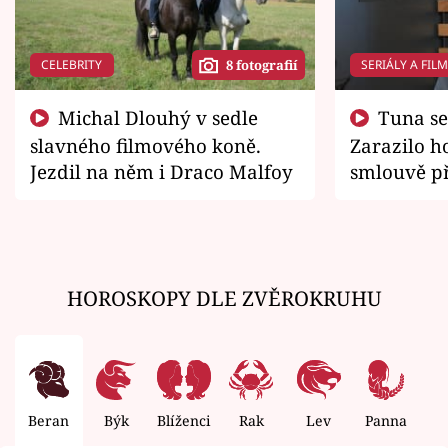
CELEBRITY
SERIÁLY A FIL
8 fotografií
Michal Dlouhý v sedle
Tuna se chtěl vrátit domů.
slavného filmového koně.
Zarazilo ho
Jezdil na něm i Draco Malfoy
smlouvě př
zemřít
HOROSKOPY DLE ZVĚROKRUHU
Beran
Býk
Blíženci
Rak
Lev
Panna
V