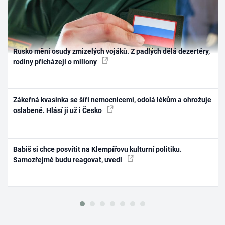
Rusko mění osudy zmizelých vojáků. Z padlých dělá dezertéry,
rodiny přicházejí o miliony
Zákeřná kvasinka se šíří nemocnicemi, odolá lékům a ohrožuje
oslabené. Hlásí ji už i Česko
Babiš si chce posvítit na Klempířovu kulturní politiku.
Samozřejmě budu reagovat, uvedl