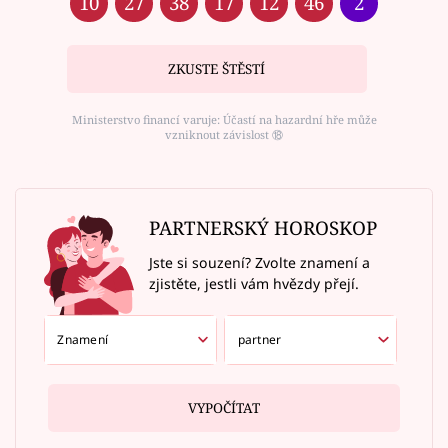
10
27
38
17
12
46
2
ZKUSTE ŠTĚSTÍ
Ministerstvo financí varuje: Účastí na hazardní hře může
vzniknout závislost ⑱
PARTNERSKÝ HOROSKOP
Jste si souzení? Zvolte znamení a
zjistěte, jestli vám hvězdy přejí.
VYPOČÍTAT