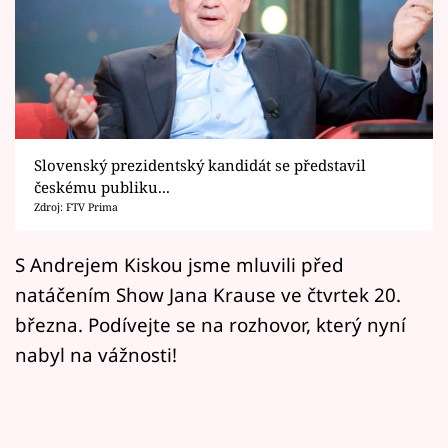
Horoskopy
Sledujte prima+
Filmový festival Karlovy Vary
Pořady
Slovenský prezidentský kandidát se představil
českému publiku...
Mámy sobě
Zdroj: FTV Prima
Přihlášení
S Andrejem Kiskou jsme mluvili před
natáčením Show Jana Krause ve čtvrtek 20.
března. Podívejte se na rozhovor, který nyní
Sledujte nás
nabyl na vážnosti!