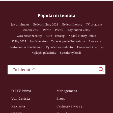
Populární témata
Jak zhubnout
Nejlepší filmy 2024
Nejlepší horory
TV program
Změna času
Partie
Počasí
Kdy budou volby
ZOO Nové začátky
Auto – katalog
7 pádů Honzy Dědka
Volby 2025
Svařené víno
Tatarák podle Pohlreicha
Aloe vera
Pěstování lichořeřišnice
Výpočet ascendentu
Tvarohové knedlíky
Nejlepší palačinky
Švestkový koláč
O FTV Prima
Management
Volná místa
Press
Reklama
Castingy a výzvy