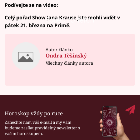
Podívejte se na video:
Celý pořad Show Jana Krause jste mohli vidět v
Failed to fetch
pátek 21. března na Primě.
Autor článku
Ondra Těšínský
Všechny články autora
Horoskop vždy po ruce
Zanechte nám váš e-mail a my vám
budeme zasílat pravidelný newsletter s
vaším horoskopem.