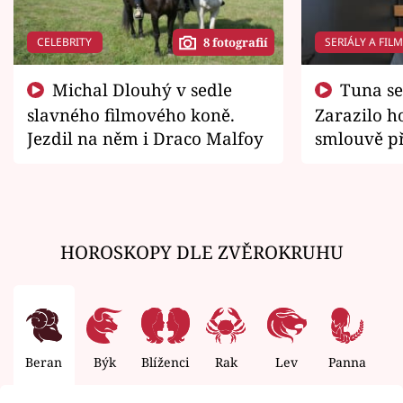
CELEBRITY
SERIÁLY A FIL
8 fotografií
Michal Dlouhý v sedle
Tuna se chtěl vrátit domů.
slavného filmového koně.
Zarazilo ho
Jezdil na něm i Draco Malfoy
smlouvě př
zemřít
HOROSKOPY DLE ZVĚROKRUHU
Beran
Býk
Blíženci
Rak
Lev
Panna
V