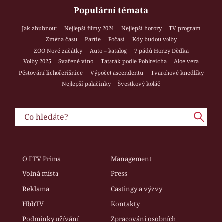
Populární témata
Jak zhubnout
Nejlepší filmy 2024
Nejlepší horory
TV program
Změna času
Partie
Počasí
Kdy budou volby
ZOO Nové začátky
Auto – katalog
7 pádů Honzy Dědka
Volby 2025
Svařené víno
Tatarák podle Pohlreicha
Aloe vera
Pěstování lichořeřišnice
Výpočet ascendentu
Tvarohové knedlíky
Nejlepší palačinky
Švestkový koláč
O FTV Prima
Management
Volná místa
Press
Reklama
Castingy a výzvy
HbbTV
Kontakty
Podmínky užívání
Zpracování osobních