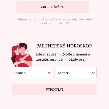
ZKUSTE ŠTĚSTÍ
Ministerstvo financí varuje: Účastí na hazardní hře může
vzniknout závislost ⑱
PARTNERSKÝ HOROSKOP
Jste si souzení? Zvolte znamení a
zjistěte, jestli vám hvězdy přejí.
VYPOČÍTAT