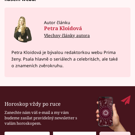
Autor článku
Petra Kloidová
Všechny články autora
Petra Kloidová je bývalou redaktorkou webu Prima
ženy. Psala hlavně o seriálech a celebritách, ale také
o znameních zvěrokruhu.
Horoskop vždy po ruce
Zanechte nám váš e-mail a my vám
budeme zasílat pravidelný newsletter s
vaším horoskopem.