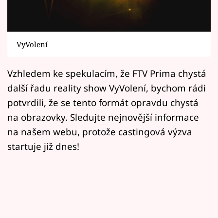
Horoskopy
Sledujte prima+
VyVolení
Filmový festival Karlovy Vary
Vzhledem ke spekulacím, že FTV Prima chystá
Pořady
další řadu reality show VyVolení, bychom rádi
Mámy sobě
potvrdili, že se tento formát opravdu chystá
na obrazovky. Sledujte nejnovější informace
Přihlášení
na našem webu, protože castingová výzva
startuje již dnes!
Sledujte nás