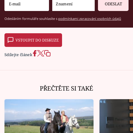
ODESLAT
Odesláním formuláře souhlasíte s
podmínkami zpracování osobních údajů
VSTOUPIT DO DISKUZE
Sdílejte článek
PŘEČTĚTE SI TAKÉ