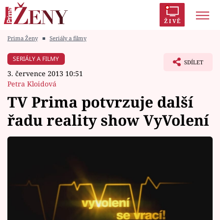
ŽIVĚ
Prima Ženy
■
Seriály a filmy
Trendy:
Polabí
Inspekce
Prostřeno!
AYTO?
SERIÁLY A FILMY
SDÍLET
Módní alarm
Zrádci
Proměny
3. července 2013 10:51
Petra Kloidová
TV Prima potvrzuje další
řadu reality show VyVolení
Témata
Celebrity
Vztahy
Seriály