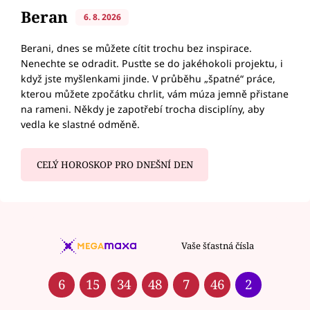
Beran
6. 8. 2026
Berani, dnes se můžete cítit trochu bez inspirace.
Nenechte se odradit. Pusťte se do jakéhokoli projektu, i
když jste myšlenkami jinde. V průběhu „špatné“ práce,
kterou můžete zpočátku chrlit, vám múza jemně přistane
na rameni. Někdy je zapotřebí trocha disciplíny, aby
vedla ke slastné odměně.
CELÝ HOROSKOP PRO DNEŠNÍ DEN
Vaše šťastná čísla
6
15
34
48
7
46
2