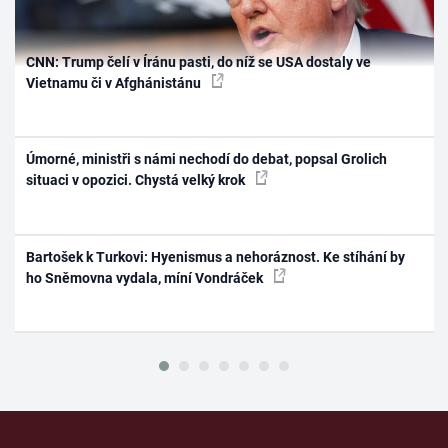
CNN: Trump čelí v Íránu pasti, do níž se USA dostaly ve
Vietnamu či v Afghánistánu
Úmorné, ministři s námi nechodí do debat, popsal Grolich
situaci v opozici. Chystá velký krok
Bartošek k Turkovi: Hyenismus a nehoráznost. Ke stíhání by
ho Sněmovna vydala, míní Vondráček