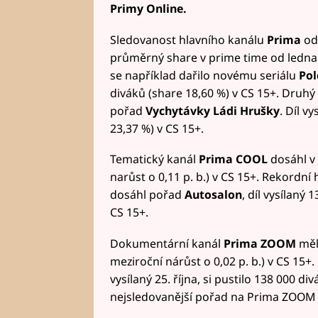
Primy Online.
Sledovanost hlavního kanálu
Prima
od 
průměrný share v prime time od ledna d
se například dařilo novému seriálu
Pol
diváků (share 18,60 %) v CS 15+. Druhý
pořad
Vychytávky Ládi Hrušky
. Díl v
23,37 %) v CS 15+.
Tematický kanál
Prima COOL
dosáhl v 
narůst o 0,11 p. b.) v CS 15+. Rekord
dosáhl pořad
Autosalon
, díl vysílaný 
CS 15+.
Dokumentární kanál
Prima ZOOM
měl 
meziroční nárůst o 0,02 p. b.) v CS 15
vysílaný 25. října, si pustilo 138 000 di
nejsledovanější pořad na Prima ZOOM 