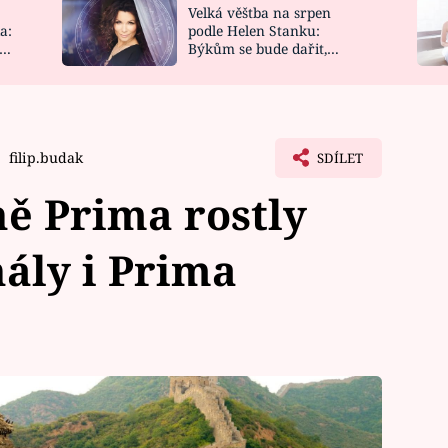
Velká věštba na srpen
NOVINKY
ZAHRADA
a:
podle Helen Stanku:
y
Býkům se bude dařit,
VIDEORECEPTY
DESIGN
Vodnáře čeká jízda
filip.budak
SDÍLET
ně Prima rostly
ály i Prima