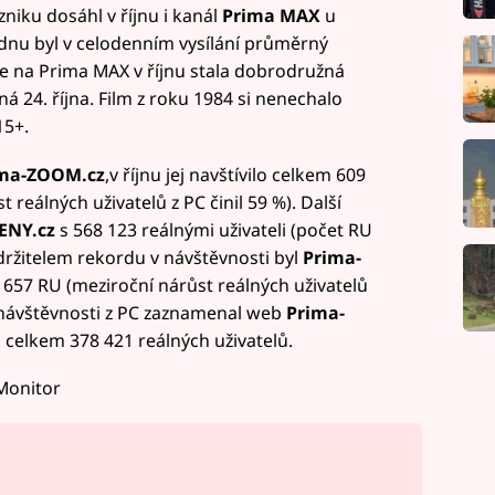
zniku dosáhl v říjnu i kanál
Prima MAX
u
týdnu byl v celodenním vysílání průměrný
e na Prima MAX v říjnu stala dobrodružná
ná 24. října. Film z roku 1984 si nenechalo
15+.
ma-ZOOM.cz
,v říjnu jej navštívilo celkem 609
 reálných uživatelů z PC činil 59 %). Další
ENY.cz
s 568 123 reálnými uživateli (počet RU
 držitelem rekordu v návštěvnosti byl
Prima-
 657 RU (meziroční nárůst reálných uživatelů
v návštěvnosti z PC zaznamenal web
Prima-
lo celkem 378 421 reálných uživatelů.
Monitor