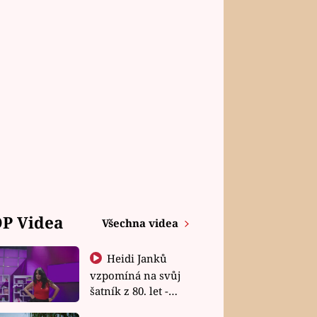
P Videa
Všechna videa
Heidi Janků
vzpomíná na svůj
šatník z 80. let -
Shopaholičky