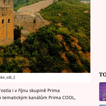
TO
ske_zdi_2
ostla i v říjnu skupině Prima
ím tematickým kanálům Prima COOL,