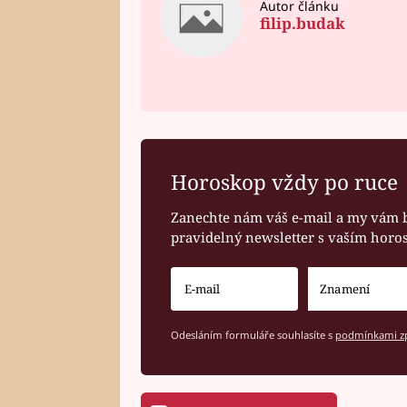
Autor článku
filip.budak
Horoskop vždy po ruce
Zanechte nám váš e-mail a my vám 
pravidelný newsletter s vaším hor
Odesláním formuláře souhlasíte s
podmínkami zp