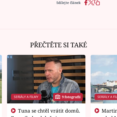
Sdílejte článek
PŘEČTĚTE SI TAKÉ
SERIÁLY A FILMY
SERIÁLY A FI
9 fotografií
Tuna se chtěl vrátit domů.
Martin Písařík jako