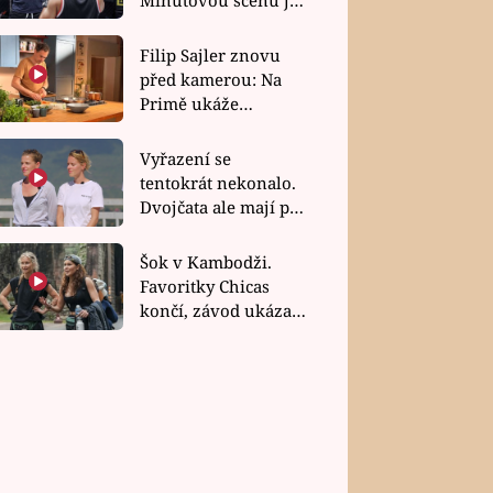
bez dubla
Filip Sajler znovu
před kamerou: Na
Primě ukáže
poctivou kuchyni i
rychlé recepty
Vyřazení se
tentokrát nekonalo.
Dvojčata ale mají po
uzavření třetí etapy
závodu nůž na krku
Šok v Kambodži.
Favoritky Chicas
končí, závod ukázal
svou nejtvrdší tvář