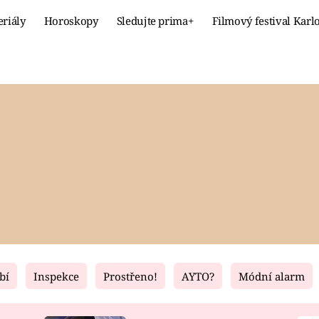
eriály
Horoskopy
Sledujte prima+
Filmový festival Karl
Celebrity
Recept
MÓDA A KRÁSA
HLAVNÍ JÍ
VZTAHY A SEX
SLADKÉ
PRIMA MAMINKA
ZDRAVÉ
bí
Inspekce
Prostřeno!
AYTO?
Módní alarm
Fresh
Living
RECEPTY
BYDLENÍ