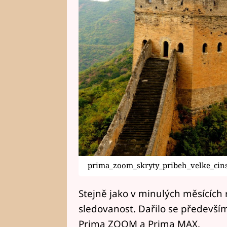
prima_zoom_skryty_pribeh_velke_cin
Stejně jako v minulých měsících r
sledovanost. Dařilo se předevš
Prima ZOOM a Prima MAX.