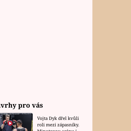
vrhy pro vás
Vojta Dyk dřel kvůli
roli mezi zápasníky.
Minutovou scénu jel