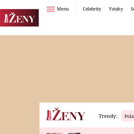
Menu
Celebrity
Vztahy
S
Seriály
Životní styl
ZOO
DIETY A HUBNUTÍ
PROSTŘENO!
CESTOVÁNÍ A
DOVOLENÁ
DUCH
ZDRAVÍ
Trendy:
Pola
Horoskopy
Video
ASTROČLÁNKY
SERIÁLY