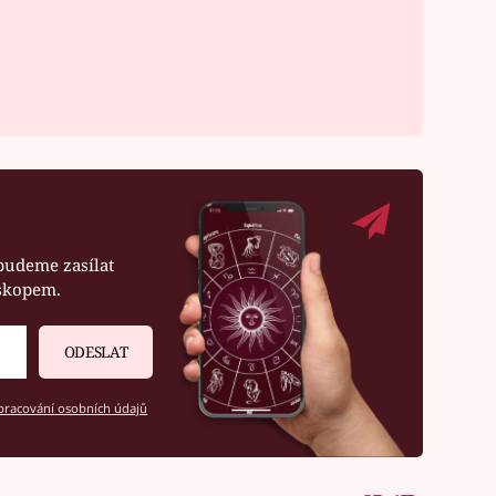
budeme zasílat
oskopem.
ODESLAT
racování osobních údajů