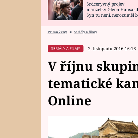
Srdceryvný projev
SNÁŘ
CELEBRITY
manželky Glena Hansard
Syn tu není, nerozuměl b
HOROSKOP NA
VAŘENÍ
tomu, vysvětlila
ROK 2023
Prima Ženy
■
Seriály a filmy
2. listopadu 2016 16:16
SERIÁLY A FILMY
V říjnu skupi
tematické kan
Online