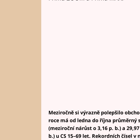
Meziročně si výrazně polepšilo obcho
roce má od ledna do října průměrný s
(meziroční nárůst o 3,16 p. b.) a 29,9
b.) u CS 15–69 let. Rekordních čísel 