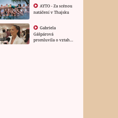
AYTO - Za scénou
natáčení v Thajsku
Gabriela
Gášpárová
promluvila o vztahu
a zakládání rodiny