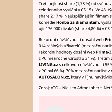
Třetí nejlepší share (1,78 %) od svého v
celodenního vysílání v CS 15+. Ve 43. 
share 2,17 %. Nejúspěšnějším filmem s
komedie
Honba za diamantem,
vysíla
ujít 176 000 diváků (share 4,80 %) v CS 
Rekordní návštěvnosti dosáhl web
Pri
014 reálných uživatelů (meziroční nárůst
rekordní hodnoty dosáhl web
Prima-Z
z PC meziročně vzrostl o 34 %). Třetím
LIVING.cz
s celkovou návštěvností 559
z PC byl 66 %). 70% meziroční nárůst 
AUTOSALON.cz
, který v říjnu navštívi
Zdroj: ATO – Nielsen Admosphere, Net