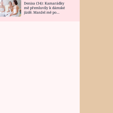
Denisa (34): Kamarádky
mě přemluvily k dámské
jízdě. Manžel mě po
návratu zaskočil