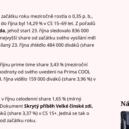
začátku roku meziročně rostla o 0,35 p. b.,
o října byl 14,29 % v CS 15–69 let. Z pořadů
da
, jehož start 23. října sledovalo 836 000
 nejvyšší share od začátku svého vysílání měl
ysílaný 23. října zhlédlo 484 000 diváků (share
říjnu prime time share 3,43 % (meziroční
ní hodnoty od svého uvedení na Prima COOL
13. října vidělo 159 000 diváků (share 3,96 %) v
v říjnu celodenní share 1,65 % (mírný
Ná
+. Dokument
Skrytý příběh Velké čínské zdi,
váků (share 3,37 %) v CS 15+. Jedná se tak o
od začátku roku.