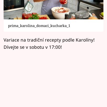
Horoskopy
Sledujte prima+
Filmový festival Karlovy Vary
prima_karolina_domaci_kucharka_1
Pořady
Variace na tradiční recepty podle Karolíny!
Dívejte se v sobotu v 17:00!
Mámy sobě
Přihlášení
Sledujte nás