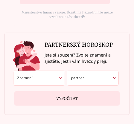
Ministerstvo financí varuje: Účastí na hazardní hře může
vzniknout závislost ⑱
PARTNERSKÝ HOROSKOP
Jste si souzení? Zvolte znamení a
zjistěte, jestli vám hvězdy přejí.
VYPOČÍTAT