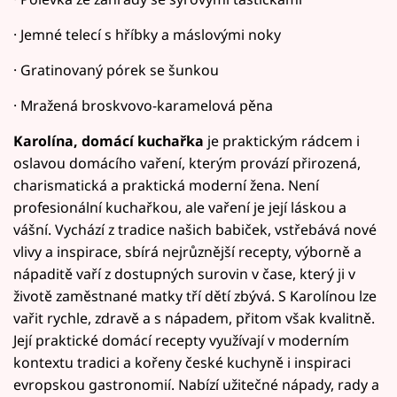
· Jemné telecí s hříbky a máslovými noky
· Gratinovaný pórek se šunkou
· Mražená broskvovo-karamelová pěna
Karolína, domácí kuchařka
je praktickým rádcem i
oslavou domácího vaření, kterým provází přirozená,
charismatická a praktická moderní žena. Není
profesionální kuchařkou, ale vaření je její láskou a
vášní. Vychází z tradice našich babiček, vstřebává nové
vlivy a inspirace, sbírá nejrůznější recepty, výborně a
nápaditě vaří z dostupných surovin v čase, který ji v
životě zaměstnané matky tří dětí zbývá. S Karolínou lze
vařit rychle, zdravě a s nápadem, přitom však kvalitně.
Její praktické domácí recepty využívají v moderním
kontextu tradici a kořeny české kuchyně i inspiraci
evropskou gastronomií. Nabízí užitečné nápady, rady a