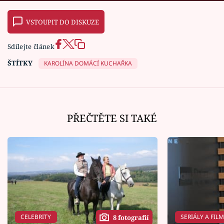
VSTOUPIT DO DISKUZE
Sdílejte článek
ŠTÍTKY
KAROLÍNA DOMÁCÍ KUCHAŘKA
PŘEČTĚTE SI TAKÉ
CELEBRITY
SERIÁLY A FIL
8 fotografií