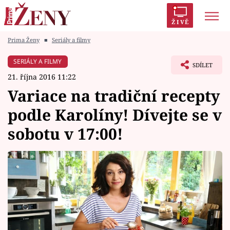
ŽIVĚ
Prima Ženy
■
Seriály a filmy
Trendy:
Polabí
Inspekce
Prostřeno!
AYTO?
SERIÁLY A FILMY
SDÍLET
Módní alarm
Zrádci
Proměny
21. října 2016 11:22
Variace na tradiční recepty
podle Karolíny! Dívejte se v
sobotu v 17:00!
Témata
Celebrity
Vztahy
Seriály