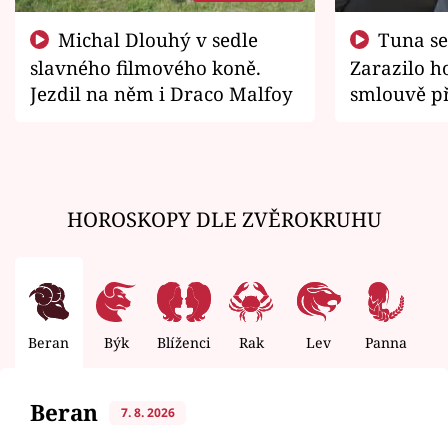
Michal Dlouhý v sedle
Tuna se chtěl vrátit domů.
slavného filmového koně.
Zarazilo ho
Jezdil na něm i Draco Malfoy
smlouvě př
zemřít
HOROSKOPY DLE ZVĚROKRUHU
Beran
Býk
Blíženci
Rak
Lev
Panna
V
Beran
7. 8. 2026