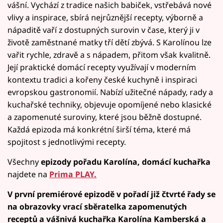
vášní. Vychází z tradice našich babiček, vstřebává nové
vlivy a inspirace, sbírá nejrůznější recepty, výborně a
nápaditě vaří z dostupných surovin v čase, který ji v
životě zaměstnané matky tří dětí zbývá. S Karolínou lze
vařit rychle, zdravě a s nápadem, přitom však kvalitně.
Její praktické domácí recepty využívají v moderním
kontextu tradici a kořeny české kuchyně i inspiraci
evropskou gastronomií. Nabízí užitečné nápady, rady a
kuchařské techniky, objevuje opomíjené nebo klasické
a zapomenuté suroviny, které jsou běžně dostupné.
Každá epizoda má konkrétní širší téma, které má
spojitost s jednotlivými recepty.
Všechny
epizody pořadu Karolína, domácí kuchařka
najdete na
Prima PLAY.
V první premiérové epizodě v pořadí již čtvrté řady se
na obrazovky vrací sběratelka zapomenutých
receptů a vášnivá kuchařka Karolína Kamberská a