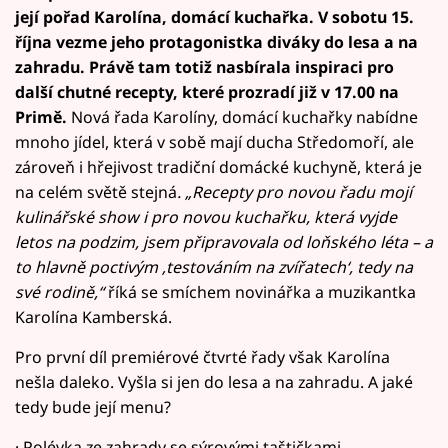
její pořad Karolína, domácí kuchařka. V sobotu 15.
října vezme jeho protagonistka diváky do lesa a na
zahradu. Právě tam totiž nasbírala inspiraci pro
další chutné recepty, které prozradí již v 17.00 na
Primě.
Nová řada Karolíny, domácí kuchařky nabídne
mnoho jídel, která v sobě mají ducha Středomoří, ale
zároveň i hřejivost tradiční domácké kuchyně, která je
na celém světě stejná
. „Recepty pro novou řadu mojí
kulinářské show i pro novou kuchařku, která vyjde
letos na podzim, jsem připravovala od loňského léta – a
to hlavně poctivým ‚testováním na zvířatech‘, tedy na
své rodině,“
říká se smíchem novinářka a muzikantka
Karolína Kamberská.
Pro první díl premiérové čtvrté řady však Karolína
nešla daleko. Vyšla si jen do lesa a na zahradu. A jaké
tedy bude její menu?
· Polévka ze zahrady se sýrovými taštičkami