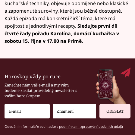
kuchařské techniky, objevuje opomíjené nebo klasické
a zapomenuté suroviny, které jsou běžně dostupné.
Každá epizoda má konkrétní širší téma, které má
spojitost s jednotlivými recepty.
Sledujte první díl
čtvrté řady pořadu Karolína, domácí kuchařka v
sobotu 15. října v 17.00 na Primě.
Horoskop vždy po ruce
Zanechte nám váš e-mail a my vám
budeme zasílat pravidelný newsletter s
vaším horoskopem.
ODESLAT
Odesláním formuláře souhlasíte s
podmínkami zpracování osobních údajů