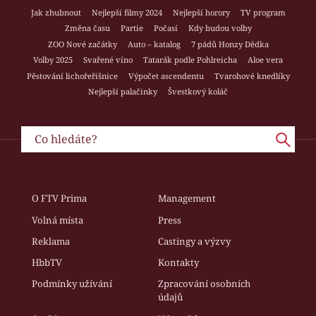
Jak zhubnout
Nejlepší filmy 2024
Nejlepší horory
TV program
Změna času
Partie
Počasí
Kdy budou volby
ZOO Nové začátky
Auto – katalog
7 pádů Honzy Dědka
Volby 2025
Svařené víno
Tatarák podle Pohlreicha
Aloe vera
Pěstování lichořeřišnice
Výpočet ascendentu
Tvarohové knedlíky
Nejlepší palačinky
Švestkový koláč
O FTV Prima
Management
Volná místa
Press
Reklama
Castingy a výzvy
HbbTV
Kontakty
Podmínky užívání
Zpracování osobních
údajů