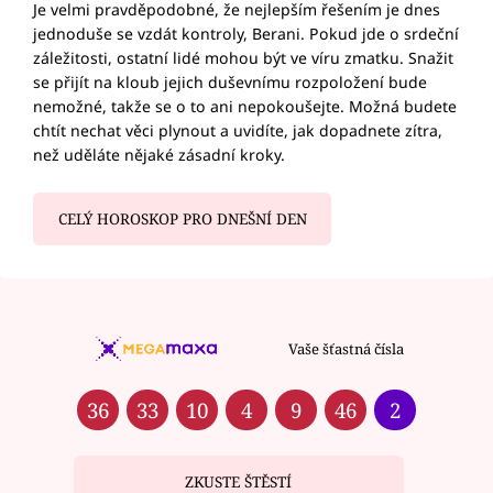
Je velmi pravděpodobné, že nejlepším řešením je dnes
jednoduše se vzdát kontroly, Berani. Pokud jde o srdeční
záležitosti, ostatní lidé mohou být ve víru zmatku. Snažit
se přijít na kloub jejich duševnímu rozpoložení bude
nemožné, takže se o to ani nepokoušejte. Možná budete
chtít nechat věci plynout a uvidíte, jak dopadnete zítra,
než uděláte nějaké zásadní kroky.
CELÝ HOROSKOP PRO DNEŠNÍ DEN
Vaše šťastná čísla
36
33
10
4
9
46
2
ZKUSTE ŠTĚSTÍ