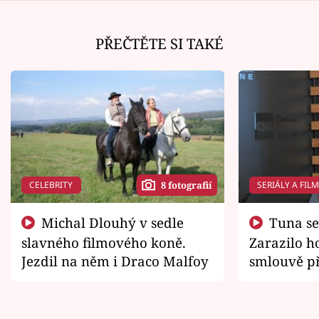
PŘEČTĚTE SI TAKÉ
CELEBRITY
SERIÁLY A FIL
8 fotografií
Michal Dlouhý v sedle
Tuna se chtěl vrátit domů.
slavného filmového koně.
Zarazilo ho
Jezdil na něm i Draco Malfoy
smlouvě př
zemřít