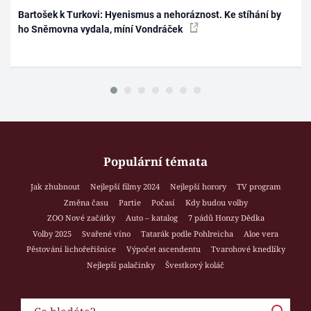
Bartošek k Turkovi: Hyenismus a nehoráznost. Ke stíhání by
ho Sněmovna vydala, míní Vondráček
Populární témata
Jak zhubnout
Nejlepší filmy 2024
Nejlepší horory
TV program
Změna času
Partie
Počasí
Kdy budou volby
ZOO Nové začátky
Auto – katalog
7 pádů Honzy Dědka
Volby 2025
Svařené víno
Tatarák podle Pohlreicha
Aloe vera
Pěstování lichořeřišnice
Výpočet ascendentu
Tvarohové knedlíky
Nejlepší palačinky
Švestkový koláč