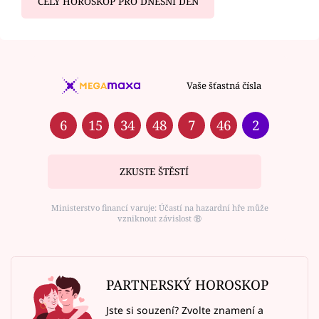
CELÝ HOROSKOP PRO DNEŠNÍ DEN
Vaše šťastná čísla
6
15
34
48
7
46
2
ZKUSTE ŠTĚSTÍ
Ministerstvo financí varuje: Účastí na hazardní hře může
vzniknout závislost ⑱
PARTNERSKÝ HOROSKOP
Jste si souzení? Zvolte znamení a