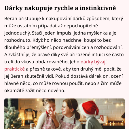
Dárky nakupuje rychle a instinktivně
Beran přistupuje k nakupování dárků způsobem, který
může ostatním připadat až nepochopitelně
jednoduchý. Stačí jeden impuls, jedna myšlenka a je
rozhodnuto. Když ho něco nadchne, koupí to bez
dlouhého přemýšlení, porovnávání cen a rozhodování.
A zvláštní je, že právě díky své přirozené intuici se často
trefí do vkusu obdarovaného. Jeho
dárky bývají
praktické
a přesně takové, aby ten druhý měl pocit, že
jej Beran skutečně vidí. Pokud dostává dárek on, ocení
hlavně něco, co může rovnou použít, nebo s čím může
okamžitě zažít něco nového.