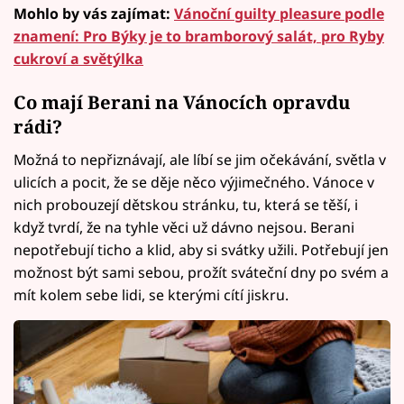
Mohlo by vás zajímat:
Vánoční guilty pleasure podle
znamení: Pro Býky je to bramborový salát, pro Ryby
cukroví a světýlka
Co mají Berani na Vánocích opravdu
rádi?
Možná to nepřiznávají, ale líbí se jim očekávání, světla v
ulicích a pocit, že se děje něco výjimečného. Vánoce v
nich probouzejí dětskou stránku, tu, která se těší, i
když tvrdí, že na tyhle věci už dávno nejsou. Berani
nepotřebují ticho a klid, aby si svátky užili. Potřebují jen
možnost být sami sebou, prožít sváteční dny po svém a
mít kolem sebe lidi, se kterými cítí jiskru.