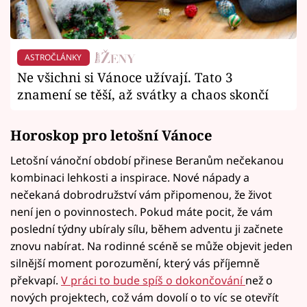
ASTROČLÁNKY
Ne všichni si Vánoce užívají. Tato 3
znamení se těší, až svátky a chaos skončí
Horoskop pro letošní Vánoce
Letošní vánoční období přinese Beranům nečekanou
kombinaci lehkosti a inspirace. Nové nápady a
nečekaná dobrodružství vám připomenou, že život
není jen o povinnostech. Pokud máte pocit, že vám
poslední týdny ubíraly sílu, během adventu ji začnete
znovu nabírat. Na rodinné scéně se může objevit jeden
silnější moment porozumění, který vás příjemně
překvapí.
V práci to bude spíš o dokončování
než o
nových projektech, což vám dovolí o to víc se otevřít