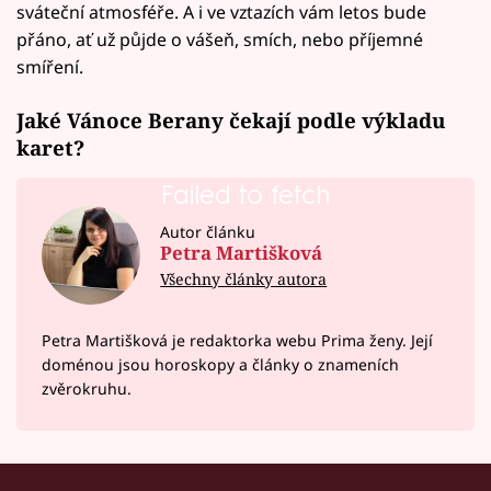
sváteční atmosféře. A i ve vztazích vám letos bude
přáno, ať už půjde o vášeň, smích, nebo příjemné
smíření.
Jaké Vánoce Berany čekají podle výkladu
karet?
Failed to fetch
Autor článku
Petra Martišková
Všechny články autora
Petra Martišková je redaktorka webu Prima ženy. Její
doménou jsou horoskopy a články o znameních
zvěrokruhu.