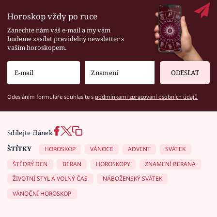
Horoskop vždy po ruce
Zanechte nám váš e-mail a my vám
budeme zasílat pravidelný newsletter s
vaším horoskopem.
ODESLAT
Odesláním formuláře souhlasíte s
podmínkami zpracování osobních údajů
Sdílejte článek
ŠTÍTKY
HOROSKOP
VÁNOCE
ADVENT
SVÁTEK
ŠTĚDRÝ DEN
BERAN
HOROSKOPY
ZNAMENÍ BERANA
ŽIVOTNÍ STYL A VOLNÝ ČAS
NÁBOŽENSKÝ SVÁTEK
VÁNOČNÍ HOROSKOP