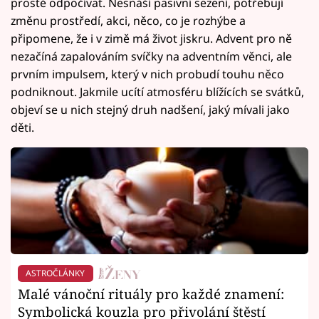
prostě odpočívat. Nesnáší pasivní sezení, potřebují
změnu prostředí, akci, něco, co je rozhýbe a
připomene, že i v zimě má život jiskru. Advent pro ně
nezačíná zapalováním svíčky na adventním věnci, ale
prvním impulsem, který v nich probudí touhu něco
podniknout. Jakmile ucítí atmosféru blížících se svátků,
objeví se u nich stejný druh nadšení, jaký mívali jako
děti.
ASTROČLÁNKY
Malé vánoční rituály pro každé znamení:
Symbolická kouzla pro přivolání štěstí