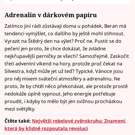
Adrenalin v dárkovém papíru
Zatímco jiní rádi zůstávají doma u pohádek, Beran má
tendenci vymýšlet, co dalšího by ještě mohl stihnout.
Vyrazit na Štědrý den na výlet? Proč ne. Pustit se do
pečení jen proto, že chce dokázat, že zvládne
nejkřupavější perníčky ze všech? Samozřejmě. Zaskočit
třetí adventní víkend na hory, protože proč čekat na
Silvestra, když může jet už teď? Typické. Vánoce jsou
pro něj mixem sváteční atmosféry a adrenalinu. Ne
proto, že by chtěl něco překonávat, ale protože prostě
nedokáže úplně vypnout. Jeho energie potřebuje
proudit, i kdyby to mělo být jen svižnou procházkou
mezi světýlky.
Čtěte také:
Největší rebelové zvěrokruhu: Znamení,
která by klidně rozpoutala revoluci