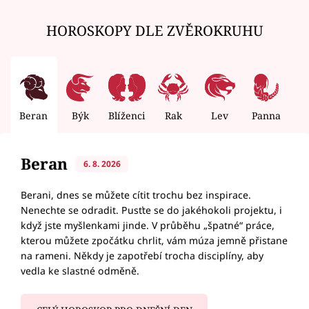
HOROSKOPY DLE ZVĚROKRUHU
Beran
Býk
Blíženci
Rak
Lev
Panna
V
Beran
6. 8. 2026
Berani, dnes se můžete cítit trochu bez inspirace.
Nenechte se odradit. Pusťte se do jakéhokoli projektu, i
když jste myšlenkami jinde. V průběhu „špatné“ práce,
kterou můžete zpočátku chrlit, vám múza jemně přistane
na rameni. Někdy je zapotřebí trocha disciplíny, aby
vedla ke slastné odměně.