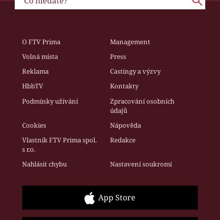
O FTV Prima
Management
Volná místa
Press
Reklama
Castingy a výzvy
HbbTV
Kontakty
Podmínky užívání
Zpracování osobních
údajů
Cookies
Nápověda
Vlastník FTV Prima spol.
Redakce
s r.o.
Nahlásit chybu
Nastavení soukromí
App Store