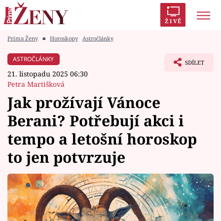
ŽIVĚ
Prima Ženy
■
Horoskopy
Astročlánky
Trendy:
Polabí
Inspekce
Prostřeno!
AYTO?
ASTROČLÁNKY
SDÍLET
Módní alarm
Zrádci
Proměny
21. listopadu 2025 06:30
Petra Martišková
Jak prožívají Vánoce
Berani? Potřebují akci i
Témata
tempo a letošní horoskop
Celebrity
to jen potvrzuje
Vztahy
Seriály