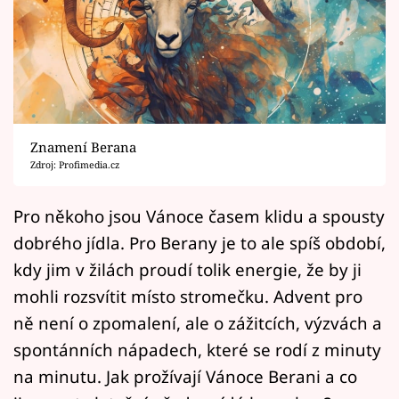
Horoskopy
Sledujte prima+
Filmový festival Karlovy Vary
Pořady
Znamení Berana
Zdroj: Profimedia.cz
Mámy sobě
Pro někoho jsou Vánoce časem klidu a spousty
Přihlášení
dobrého jídla. Pro Berany je to ale spíš období,
kdy jim v žilách proudí tolik energie, že by ji
mohli rozsvítit místo stromečku. Advent pro
Sledujte nás
ně není o zpomalení, ale o zážitcích, výzvách a
spontánních nápadech, které se rodí z minuty
na minutu. Jak prožívají Vánoce Berani a co