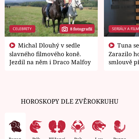
CELEBRITY
SERIÁLY A FIL
8 fotografií
Michal Dlouhý v sedle
Tuna se chtěl vrátit domů.
slavného filmového koně.
Zarazilo ho
Jezdil na něm i Draco Malfoy
smlouvě př
zemřít
HOROSKOPY DLE ZVĚROKRUHU