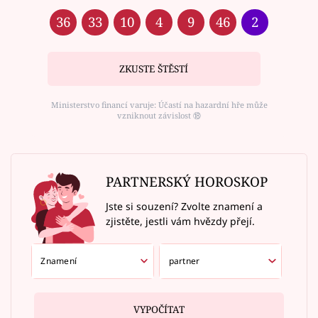
36
33
10
4
9
46
2
ZKUSTE ŠTĚSTÍ
Ministerstvo financí varuje: Účastí na hazardní hře může
vzniknout závislost ⑱
PARTNERSKÝ HOROSKOP
Jste si souzení? Zvolte znamení a
zjistěte, jestli vám hvězdy přejí.
VYPOČÍTAT