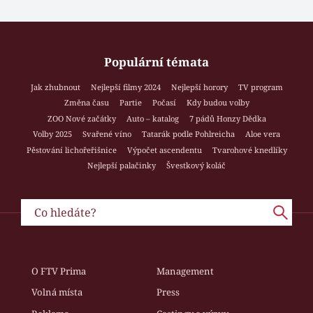
Populární témata
Jak zhubnout
Nejlepší filmy 2024
Nejlepší horory
TV program
Změna času
Partie
Počasí
Kdy budou volby
ZOO Nové začátky
Auto – katalog
7 pádů Honzy Dědka
Volby 2025
Svařené víno
Tatarák podle Pohlreicha
Aloe vera
Pěstování lichořeřišnice
Výpočet ascendentu
Tvarohové knedlíky
Nejlepší palačinky
Švestkový koláč
O FTV Prima
Management
Volná místa
Press