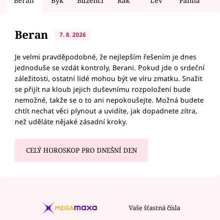
Beran
Býk
Blíženci
Rak
Lev
Panna
V
Beran
7. 8. 2026
Je velmi pravděpodobné, že nejlepším řešením je dnes
jednoduše se vzdát kontroly, Berani. Pokud jde o srdeční
záležitosti, ostatní lidé mohou být ve víru zmatku. Snažit
se přijít na kloub jejich duševnímu rozpoložení bude
nemožné, takže se o to ani nepokoušejte. Možná budete
chtít nechat věci plynout a uvidíte, jak dopadnete zítra,
než uděláte nějaké zásadní kroky.
CELÝ HOROSKOP PRO DNEŠNÍ DEN
Vaše šťastná čísla