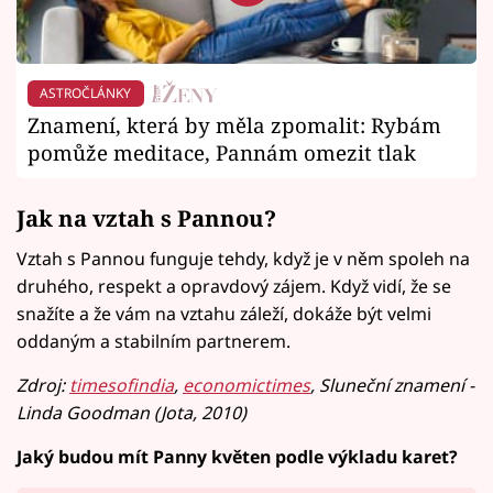
ASTROČLÁNKY
Znamení, která by měla zpomalit: Rybám
pomůže meditace, Pannám omezit tlak
Jak na vztah s Pannou?
Vztah s Pannou funguje tehdy, když je v něm spoleh na
druhého, respekt a opravdový zájem. Když vidí, že se
snažíte a že vám na vztahu záleží, dokáže být velmi
oddaným a stabilním partnerem.
Zdroj:
timesofindia
,
economictimes
, Sluneční znamení -
Linda Goodman (Jota, 2010)
Jaký budou mít Panny květen podle výkladu karet?