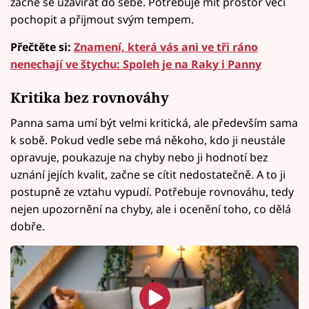
začne se uzavírat do sebe. Potřebuje mít prostor věci
pochopit a přijmout svým tempem.
Přečtěte si:
Znamení, která vás ani ve tři ráno
nenechají ve štychu: Spoleh je na Raky i Panny
Kritika bez rovnováhy
Panna sama umí být velmi kritická, ale především sama
k sobě. Pokud vedle sebe má někoho, kdo ji neustále
opravuje, poukazuje na chyby nebo ji hodnotí bez
uznání jejích kvalit, začne se cítit nedostatečně. A to ji
postupně ze vztahu vypudí. Potřebuje rovnováhu, tedy
nejen upozornění na chyby, ale i ocenění toho, co dělá
dobře.