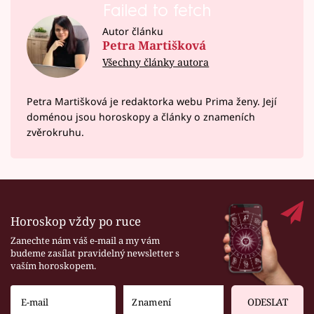
Failed to fetch
Autor článku
Petra Martišková
Všechny články autora
Petra Martišková je redaktorka webu Prima ženy. Její
doménou jsou horoskopy a články o znameních
zvěrokruhu.
Horoskop vždy po ruce
Zanechte nám váš e-mail a my vám
budeme zasílat pravidelný newsletter s
vaším horoskopem.
ODESLAT