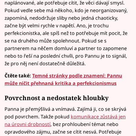
naplánované, ale potřebuje cítit, že věci dávají smysl.
Pokud vedle sebe má někoho, kdo je neorganizovaný,
zapomíná, nedodržuje sliby nebo jedná chaoticky,
začne být velmi rychle v napětí. Ano, je trochu
perfekcionistka, ale spíš než to potřebuje mít pocit, že
se na druhého může spolehnout. Pokud se s
partnerem na něčem domluví a partner to zapomene
nebo to řeší na poslední chvíli, pro Pannu je to signál,
že pro něj není dostatečně důležitá.
Čtěte také:
Temné stránky podle znamení: Pannu
může ničit přehnaná kritika a perfekcionismus
Povrchnost a nedostatek hloubky
Panna je přemýšlivá a vnímavá. Zajímá ji, co se skrývá
pod povrchem. Takže pokud
komunikace zůstává jen
na úrovni drobností
, bez prohloubení témat nebo
opravdového zájmu, začne se cítit nesvá. Potřebuje