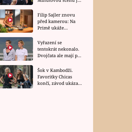
bez dubla
Filip Sajler znovu
před kamerou: Na
Primě ukáže
poctivou kuchyni i
rychlé recepty
Vyřazení se
tentokrát nekonalo.
Dvojčata ale mají po
uzavření třetí etapy
závodu nůž na krku
Šok v Kambodži.
Favoritky Chicas
končí, závod ukázal
svou nejtvrdší tvář