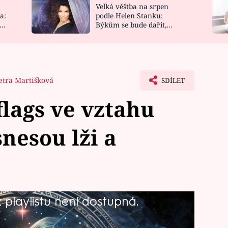
Velká věštba na srpen
NOVINKY
ZAHRADA
a:
podle Helen Stanku:
y
Býkům se bude dařit,
VIDEORECEPTY
DESIGN
Vodnáře čeká jízda
etra Martišková
SDÍLET
flags ve vztahu
nesou lži a
playlistu není dostupná.
amení zvěrokruhu. Ve vztahu jsou
hopení, jsou pozorné a mají