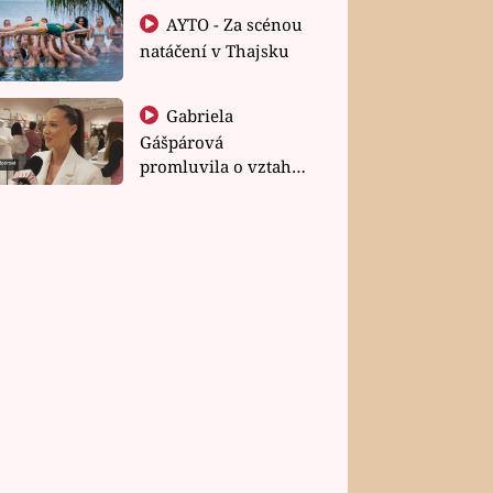
AYTO - Za scénou
natáčení v Thajsku
Gabriela
Gášpárová
promluvila o vztahu
a zakládání rodiny