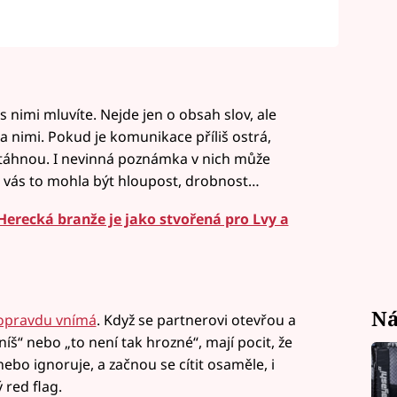
s nimi mluvíte. Nejde jen o obsah slov, ale
a nimi. Pokud je komunikace příliš ostrá,
 stáhnou. I nevinná poznámka v nich může
 vás to mohla být hloupost, drobnost…
Herecká branže je jako stvořená pro Lvy a
Ná
k opravdu vnímá
. Když se partnerovi otevřou a
š“ nebo „to není tak hrozné“, mají pocit, že
ebo ignoruje, a začnou se cítit osaměle, i
 red flag.