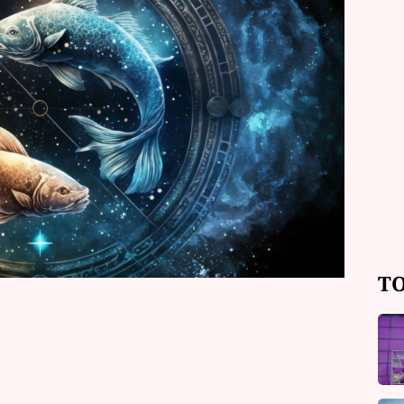
ého. Často cítí věci dřív, než jsou
í jemně a přizpůsobivě, ale uvnitř
hrání. A jakmile se opakovaně cítí
i ze vztahu utečou. Jaké jsou tedy
o znamení Ryb?
TO