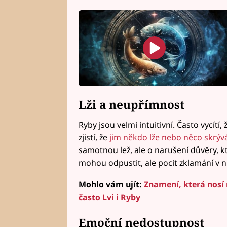
Lži a neupřímnost
Ryby jsou velmi intuitivní. Často vycítí
zjistí, že
jim někdo lže nebo něco skrýv
samotnou lež, ale o narušení důvěry, k
mohou odpustit, ale pocit zklamání v 
Mohlo vám ujít:
Znamení, která nosí 
často Lvi i Ryby
Emoční nedostupnost