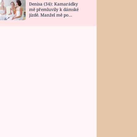
Denisa (34): Kamarádky
mě přemluvily k dámské
jízdě. Manžel mě po
návratu zaskočil