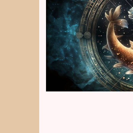
schopnost vcítit se do pocitů druh
vyslovené. Na první pohled působ
mají svůj svět, který si pečlivě c
zraněné nebo nepochopené, raděj
největší red flagy ve vztahu pr