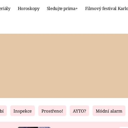
eriály
Horoskopy
Sledujte prima+
Filmový festival Karl
Celebrity
Recept
MÓDA A KRÁSA
HLAVNÍ JÍ
VZTAHY A SEX
SLADKÉ
PRIMA MAMINKA
ZDRAVÉ
bí
Inspekce
Prostřeno!
AYTO?
Módní alarm
Fresh
Living
RECEPTY
BYDLENÍ