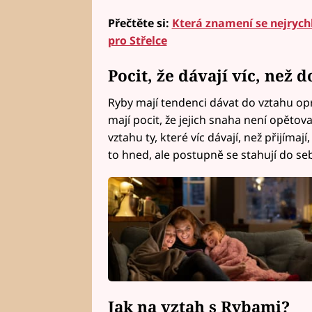
Přečtěte si:
Která znamení se nejrychle
pro Střelce
Pocit, že dávají víc, než d
Ryby mají tendenci dávat do vztahu op
mají pocit, že jejich snaha není opětov
vztahu ty, které víc dávají, než přijím
to hned, ale postupně se stahují do se
Jak na vztah s Rybami?