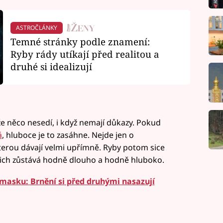
ASTROČLÁNKY
Temné stránky podle znamení:
Ryby rády utíkají před realitou a
druhé si idealizují
, že něco nesedí, i když nemají důkazy. Pokud
á
, hluboce je to zasáhne. Nejde jen o
terou dávají velmi upřímně. Ryby potom sice
nich zůstává hodně dlouho a hodně hluboko.
masku: Brnění si před druhými nasazují