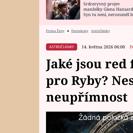
Srdceryvný projev
SNÁŘ
CELEBRITY
manželky Glena Hansard
Syn tu není, nerozuměl b
HOROSKOP NA
VAŘENÍ
tomu, vysvětlila
ROK 2023
Prima Ženy
■
Horoskopy
Astročlánky
14. května 2026 06:00
P
ASTROČLÁNKY
Jaké jsou red 
pro Ryby? Nes
neupřímnost
Žádná položka z 
Ryby patří mezi nejcitlivější zn
empatické, mají pro druhého poc