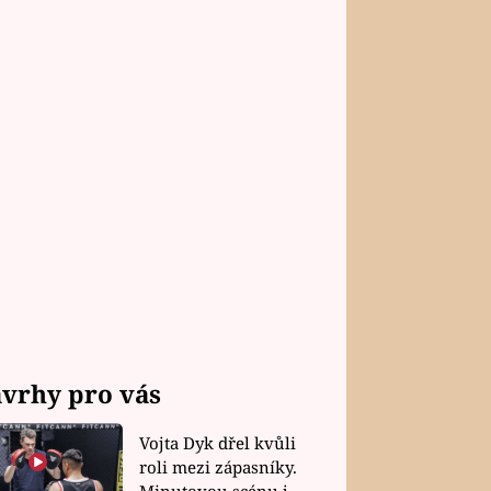
vrhy pro vás
Vojta Dyk dřel kvůli
roli mezi zápasníky.
Minutovou scénu jel