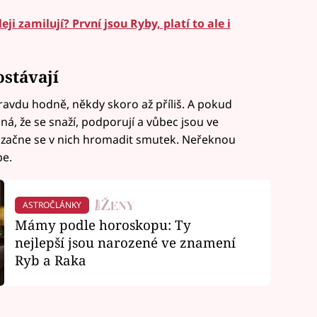
ji zamilují? První jsou Ryby, platí to ale i
ostávají
ravdu hodně, někdy skoro až příliš. A pokud
aná, že se snaží, podporují a vůbec jsou ve
ají, začne se v nich hromadit smutek. Neřeknou
be.
ASTROČLÁNKY
Mámy podle horoskopu: Ty
nejlepší jsou narozené ve znamení
Ryb a Raka