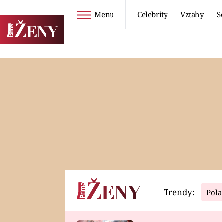
Menu
Celebrity
Vztahy
S
Seriály
Životní styl
ZOO
DIETY A HUBNUTÍ
PROSTŘENO!
CESTOVÁNÍ A
DOVOLENÁ
DUCH
ZDRAVÍ
Trendy:
Pola
Horoskopy
Video
ASTROČLÁNKY
SERIÁLY