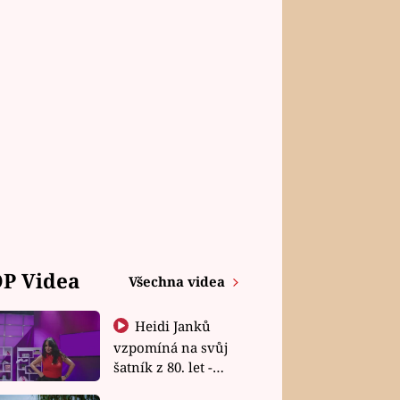
P Videa
Všechna videa
Heidi Janků
vzpomíná na svůj
šatník z 80. let -
Shopaholičky