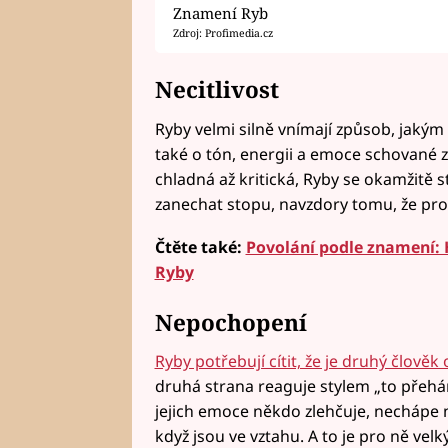
Znamení Ryb
Zdroj: Profimedia.cz
Necitlivost
Ryby velmi silně vnímají způsob, jakým 
také o tón, energii a emoce schované z
chladná až kritická, Ryby se okamžitě
zanechat stopu, navzdory tomu, že pro
Čtěte také:
Povolání podle znamení: 
Ryby
Nepochopení
Ryby potřebují cítit, že je druhý člově
druhá strana reaguje stylem „to přehání
jejich emoce někdo zlehčuje, nechápe n
když jsou ve vztahu. A to je pro ně velký