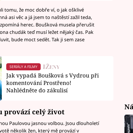
li tomu, že moc dobře ví, o jak ošklivé
ná asi věc a já jsem to naštěstí zažil teda,
 vzpomíná herec. Boušková musela přerušit
 ona chudák teď musí ležet nějaký čas. Pak
luvit, bude moct sedět. Tak ji sem zase
SERIÁLY A FILMY
Jak vypadá Boušková s Vydrou při
komentování Prostřeno!
Nahlédněte do zákulisí
Ná
 provází celý život
anou Paulovou jasnou volbou. Jsou dlouholetí
votě několik žen, který mě provází v