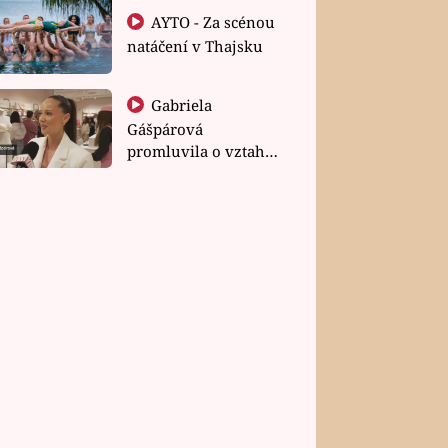
AYTO - Za scénou
natáčení v Thajsku
Gabriela
Gášpárová
promluvila o vztahu
a zakládání rodiny