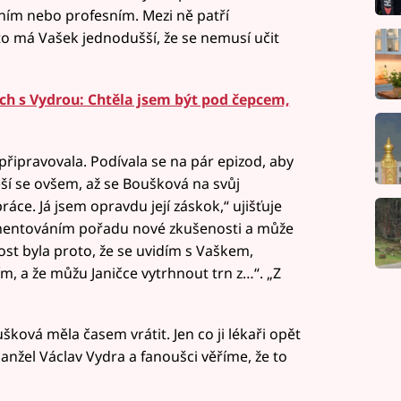
bním nebo profesním. Mezi ně patří
 to má Vašek jednodušší, že se nemusí učit
h s Vydrou: Chtěla jsem být pod čepcem,
připravovala. Podívala se na pár epizod, aby
ěší se ovšem, až se Boušková na svůj
ráce. Já jsem opravdu její záskok,“ ujišťuje
komentováním pořadu nové zkušenosti a může
st byla proto, že se uvidím s Vaškem,
 a že můžu Janičce vytrhnout trn z…“. „Z
ková měla časem vrátit. Jen co ji lékaři opět
manžel Václav Vydra a fanoušci věříme, že to