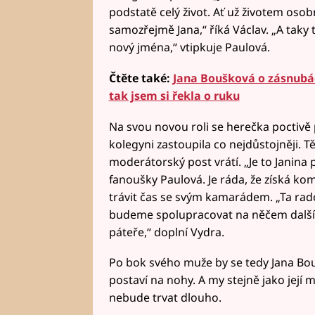
podstatě celý život. Ať už životem oso
samozřejmě Jana,“ říká Václav. „A taky
nový jména,“ vtipkuje Paulová.
Čtěte také:
Jana Boušková o zásnubác
tak jsem si řekla o ruku
Na svou novou roli se herečka poctivě 
kolegyni zastoupila co nejdůstojněji. T
moderátorský post vrátí. „Je to Janina p
fanoušky Paulová. Je ráda, že získá 
trávit čas se svým kamarádem. „Ta rado
budeme spolupracovat na něčem dalším,
páteře,“ doplní Vydra.
Po bok svého muže by se tedy Jana Bouš
postaví na nohy. A my stejně jako její 
nebude trvat dlouho.