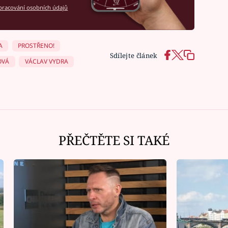
racování osobních údajů
A
PROSTŘENO!
Sdílejte článek
OVÁ
VÁCLAV VYDRA
PŘEČTĚTE SI TAKÉ