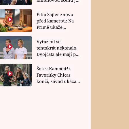
bez dubla
Filip Sajler znovu
před kamerou: Na
Primě ukáže
poctivou kuchyni i
rychlé recepty
Vyřazení se
tentokrát nekonalo.
Dvojčata ale mají po
uzavření třetí etapy
závodu nůž na krku
Šok v Kambodži.
Favoritky Chicas
končí, závod ukázal
svou nejtvrdší tvář