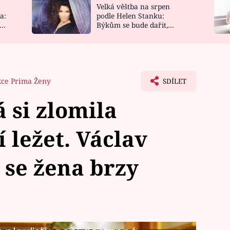
Velká věštba na srpen
NOVINKY
ZAHRADA
a:
podle Helen Stanku:
y
Býkům se bude dařit,
VIDEORECEPTY
DESIGN
Vodnáře čeká jízda
kce Prima Ženy
SDÍLET
 si zlomila
 ležet. Václav
 se žena brzy