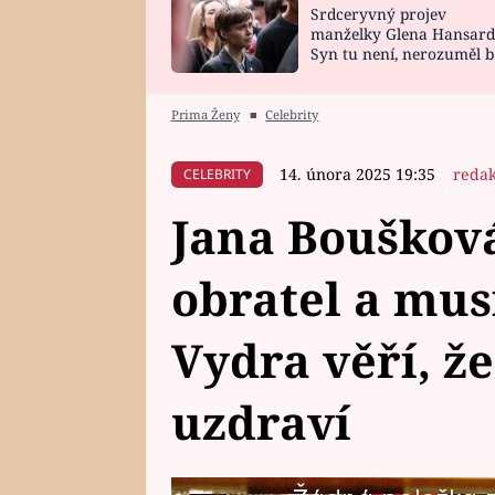
Srdceryvný projev
SNÁŘ
CELEBRITY
manželky Glena Hansard
Syn tu není, nerozuměl b
HOROSKOP NA
VAŘENÍ
tomu, vysvětlila
ROK 2023
Prima Ženy
■
Celebrity
14. února 2025 19:35
reda
CELEBRITY
Jana Boušková
obratel a musí
Vydra věří, že
uzdraví