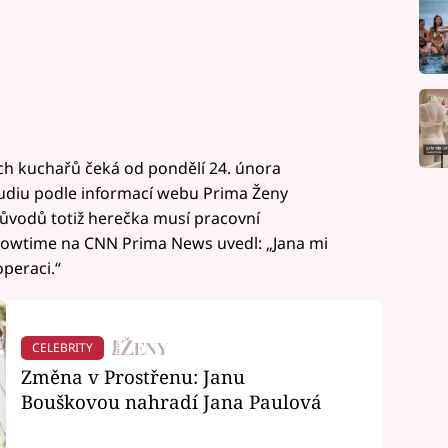
h kuchařů čeká od pondělí 24. února
udiu podle informací webu Prima Ženy
důvodů totiž herečka musí pracovní
owtime na CNN Prima News uvedl: „Jana mi
operaci.“
CELEBRITY
Změna v Prostřenu: Janu
Bouškovou nahradí Jana Paulová