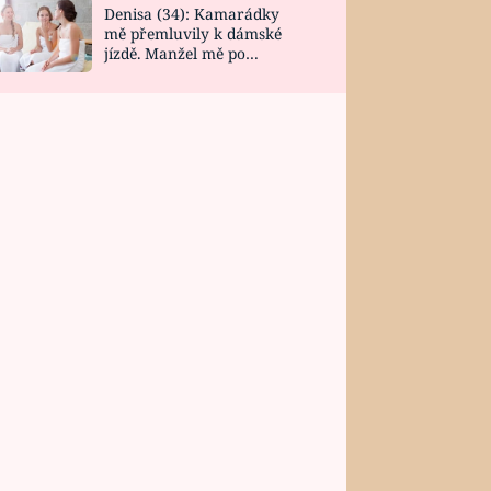
Denisa (34): Kamarádky
mě přemluvily k dámské
jízdě. Manžel mě po
návratu zaskočil