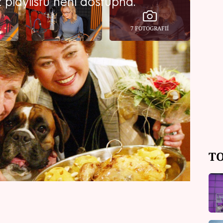
playlistu není dostupná.
7 FOTOGRAFIÍ
adu Prostřeno! ranila zpráva o tom,
ila ze zdravotních důvodů natáčení.
ě přesně stalo a další detaily o její
pro magazín Showtime na CNN Prima
TO