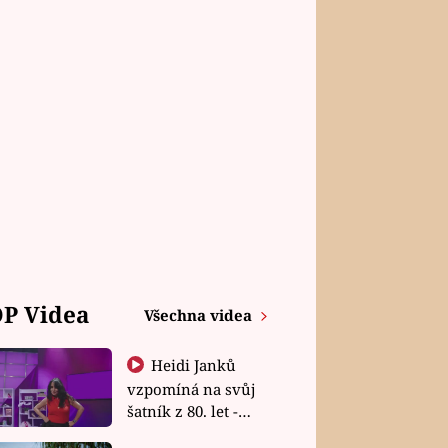
P Videa
Všechna videa
Heidi Janků
vzpomíná na svůj
šatník z 80. let -
Shopaholičky