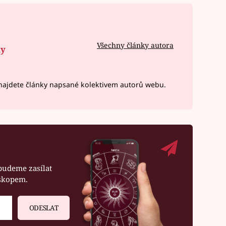
Všechny články autora
ny
ajdete články napsané kolektivem autorů webu.
budeme zasílat
oskopem.
ODESLAT