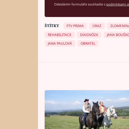
Odesláním formuláře souhlasíte s
podmínkami zp
ŠTÍTKY
FTV PRIMA
ÚRAZ
ZLOMENIN
REHABILITACE
DIAGNÓZA
JANA BOUŠK
JANA PAULOVÁ
OBRATEL