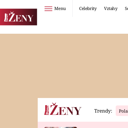
Menu
Celebrity
Vztahy
S
Seriály
Životní styl
ZOO
DIETY A HUBNUTÍ
PROSTŘENO!
CESTOVÁNÍ A
DOVOLENÁ
DUCH
ZDRAVÍ
Trendy:
Pola
Horoskopy
Video
ASTROČLÁNKY
SERIÁLY