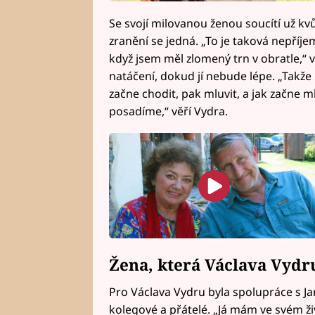
Se svojí milovanou ženou soucítí už kvů
zranění se jedná. „To je taková nepříjem
když jsem měl zlomený trn v obratle,“
natáčení, dokud jí nebude lépe. „Takže
začne chodit, pak mluvit, a jak začne m
posadíme,“ věří Vydra.
Žena, která Václava Vydru
Pro Václava Vydru byla spolupráce s J
kolegové a přátelé. „Já mám ve svém ži