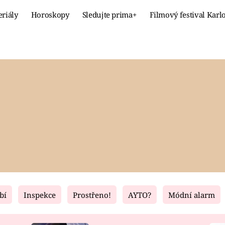
eriály
Horoskopy
Sledujte prima+
Filmový festival Karl
Celebrity
Recept
MÓDA A KRÁSA
HLAVNÍ JÍ
VZTAHY A SEX
SLADKÉ
PRIMA MAMINKA
ZDRAVÉ
bí
Inspekce
Prostřeno!
AYTO?
Módní alarm
Fresh
Living
RECEPTY
BYDLENÍ