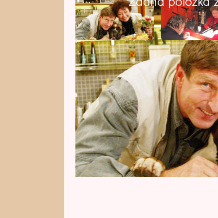
Žádná položka z 
Nejen fanoušky legendárního poř
že herečka Jana Boušková přeruš
Není ale důvod k panice. Co se Jan
diagnóze popsal Václav Vydra 
News.