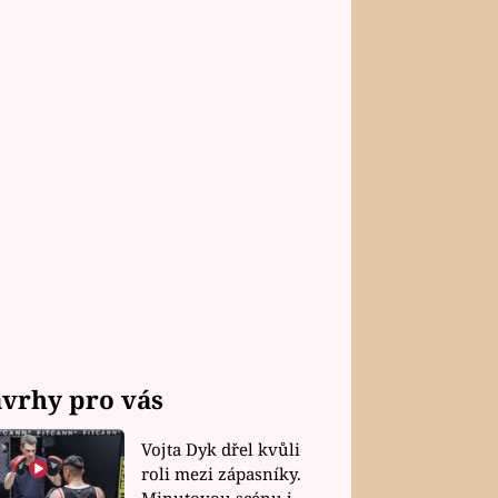
vrhy pro vás
Vojta Dyk dřel kvůli
roli mezi zápasníky.
Minutovou scénu jel