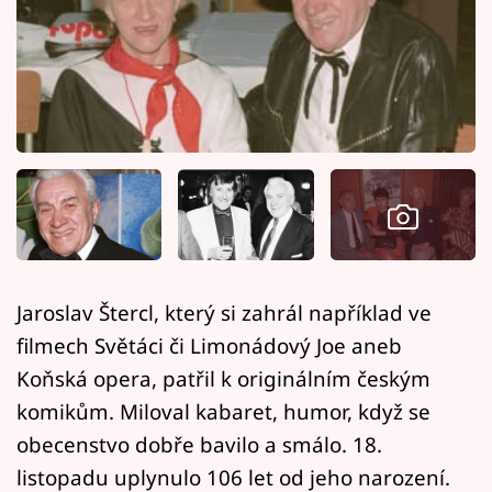
Horoskopy
Sledujte prima+
Filmový festival Karlovy Vary
Pořady
Mámy sobě
Přihlášení
Jaroslav Štercl, který si zahrál například ve
filmech Světáci či Limonádový Joe aneb
Sledujte nás
Koňská opera, patřil k originálním českým
komikům. Miloval kabaret, humor, když se
obecenstvo dobře bavilo a smálo. 18.
listopadu uplynulo 106 let od jeho narození.