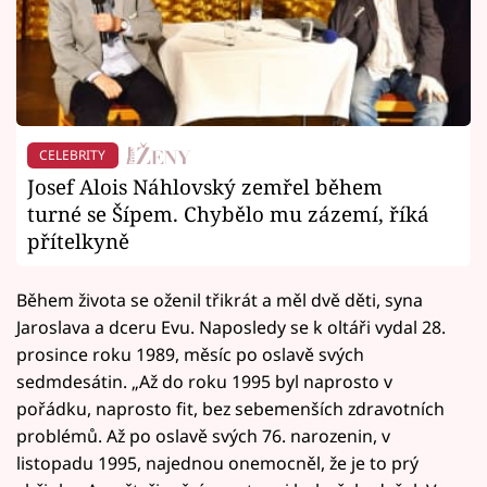
CELEBRITY
Josef Alois Náhlovský zemřel během
turné se Šípem. Chybělo mu zázemí, říká
přítelkyně
Během života se oženil třikrát a měl dvě děti, syna
Jaroslava a dceru Evu. Naposledy se k oltáři vydal 28.
prosince roku 1989, měsíc po oslavě svých
sedmdesátin. „Až do roku 1995 byl naprosto v
pořádku, naprosto fit, bez sebemenších zdravotních
problémů. Až po oslavě svých 76. narozenin, v
listopadu 1995, najednou onemocněl, že je to prý