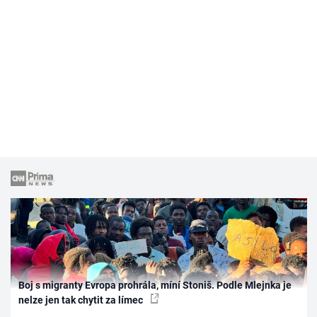
Boj s migranty Evropa prohrála, míní Stoniš. Podle Mlejnka je
nelze jen tak chytit za límec