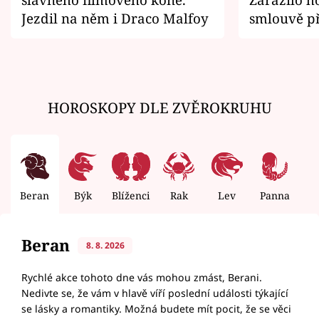
Jezdil na něm i Draco Malfoy
smlouvě př
zemřít
HOROSKOPY DLE ZVĚROKRUHU
Beran
Býk
Blíženci
Rak
Lev
Panna
V
Beran
8. 8. 2026
Rychlé akce tohoto dne vás mohou zmást, Berani.
Nedivte se, že vám v hlavě víří poslední události týkající
se lásky a romantiky. Možná budete mít pocit, že se věci