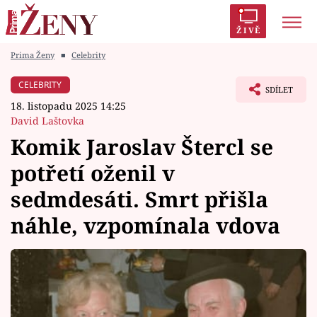
ŽIVĚ
Prima Ženy
■
Celebrity
Trendy:
Polabí
Inspekce
Prostřeno!
AYTO?
CELEBRITY
SDÍLET
Módní alarm
Zrádci
Proměny
18. listopadu 2025 14:25
David Laštovka
Komik Jaroslav Štercl se
potřetí oženil v
Témata
sedmdesáti. Smrt přišla
Celebrity
náhle, vzpomínala vdova
Vztahy
Seriály