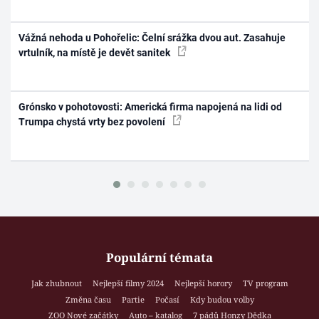
Vážná nehoda u Pohořelic: Čelní srážka dvou aut. Zasahuje
vrtulník, na místě je devět sanitek
Grónsko v pohotovosti: Americká firma napojená na lidi od
Trumpa chystá vrty bez povolení
Populární témata
Jak zhubnout
Nejlepší filmy 2024
Nejlepší horory
TV program
Změna času
Partie
Počasí
Kdy budou volby
ZOO Nové začátky
Auto – katalog
7 pádů Honzy Dědka