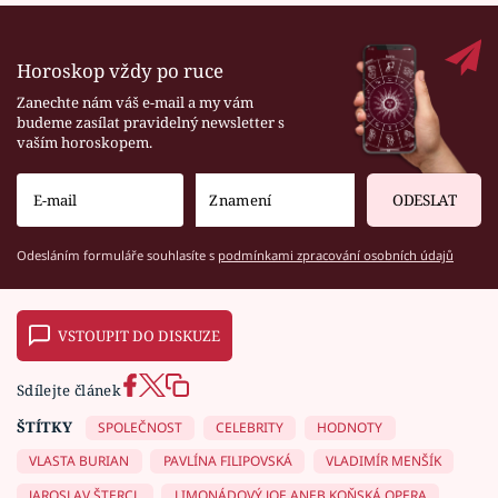
Horoskop vždy po ruce
Zanechte nám váš e-mail a my vám
budeme zasílat pravidelný newsletter s
vaším horoskopem.
ODESLAT
Odesláním formuláře souhlasíte s
podmínkami zpracování osobních údajů
VSTOUPIT DO DISKUZE
Sdílejte článek
ŠTÍTKY
SPOLEČNOST
CELEBRITY
HODNOTY
VLASTA BURIAN
PAVLÍNA FILIPOVSKÁ
VLADIMÍR MENŠÍK
JAROSLAV ŠTERCL
LIMONÁDOVÝ JOE ANEB KOŇSKÁ OPERA