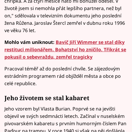
chřipka. A za čtyři měsíce nato mi bohužel odešel. V
životě jsem si nemohla přát lepšího partnera, než byl
on," sdělovala v televizním dokumentu jeho poslední
žena Růžena. Jaroslav Štercl zemřel v dubnu roku 1996
ve věku 76 let.
Mohlo vám uniknout:
Bavič Jiří Wimmer se stal díky
restituci milionářem. Bohatství ho zničilo. Třikrát se
pokusil o sebevraždu, zemřel tragicky
Pracoval téměř až do poslední chvíle. Se zájezdovým
estrádním programem rád objížděl města a obce po
celé republice.
Jeho životem se stal kabaret
Jeho vzorem byl Vlasta Burian. Poprvé se na jevišti
objevil ve svých sedmnácti letech. Začínal v nuselském
pivovarském kabaretu s prvním humorným číslem Pan
Paďour na trampu. V roce 1940 si však na něj došlápla