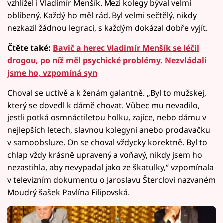
vzhlížel i Vladimír Menšík. Mezi kolegy býval velmi
oblíbený. Každý ho měl rád. Byl velmi sečtělý, nikdy
nezkazil žádnou legraci, s každým dokázal dobře vyjít.
Čtěte také:
Bavič a herec Vladimír Menšík se léčil
drogou, po níž měl psychické problémy. Nezvládali
jsme ho, vzpomíná syn
Choval se uctivě a k ženám galantně. „Byl to mužskej,
který se dovedl k dámě chovat. Vůbec mu nevadilo,
jestli potká osmnáctiletou holku, zajíce, nebo dámu v
nejlepších letech, slavnou kolegyni anebo prodavačku
v samoobsluze. On se choval vždycky korektně. Byl to
chlap vždy krásně upravený a voňavý, nikdy jsem ho
nezastihla, aby nevypadal jako ze škatulky,“ vzpomínala
v televizním dokumentu o Jaroslavu Šterclovi nazvaném
Moudrý šašek Pavlína Filipovská.