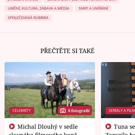
UMĚNÍ, KULTURA, ZÁBAVA A MÉDIA
SMRT A UMÍRÁNÍ
SPOLEČENSKÁ RUBRIKA
PŘEČTĚTE SI TAKÉ
CELEBRITY
SERIÁLY A FIL
8 fotografií
Michal Dlouhý v sedle
Tuna se chtěl vrátit domů.
slavného filmového koně.
Zarazilo ho