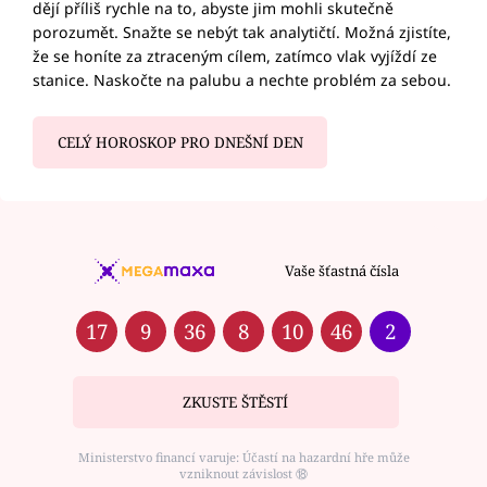
dějí příliš rychle na to, abyste jim mohli skutečně
porozumět. Snažte se nebýt tak analytičtí. Možná zjistíte,
že se honíte za ztraceným cílem, zatímco vlak vyjíždí ze
stanice. Naskočte na palubu a nechte problém za sebou.
CELÝ HOROSKOP PRO DNEŠNÍ DEN
Vaše šťastná čísla
17
9
36
8
10
46
2
ZKUSTE ŠTĚSTÍ
Ministerstvo financí varuje: Účastí na hazardní hře může
vzniknout závislost ⑱