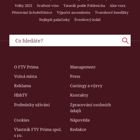
Volby 2025
Svařené víno
Tatarák podle Pohlreicha
Aloe vera
Pěstování lichořeřišnice
Výpočet ascendentu
Tvarohové knedlíky
Nejlepší palačinky
Švestkový koláč
O FTV Prima
Management
Volná místa
Press
Reklama
Castingy a výzvy
HbbTV
Kontakty
Podmínky užívání
Zpracování osobních
údajů
Cookies
Nápověda
Vlastník FTV Prima spol.
Redakce
s r.o.