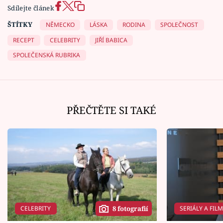
Sdílejte článek
ŠTÍTKY
NĚMECKO
LÁSKA
RODINA
SPOLEČNOST
RECEPT
CELEBRITY
JIŘÍ BABICA
SPOLEČENSKÁ RUBRIKA
PŘEČTĚTE SI TAKÉ
CELEBRITY
SERIÁLY A FIL
8 fotografií