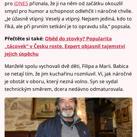
pro
iDNES
přiznala, že ji na něm od začátku okouzlil
smysl pro humor a schopnost odlehčit i náročné chvíle.
„Je úžasně vtipný. Veselý a vtipný. Nejsem jediná, kdo to
říká, ale při prvním setkání je to opravdu síla,“ popsala.
Přečtěte si také:
Oběd do stovky? Popularita
„tácovek“ v Česku roste. Expert objasnil tajemství
jejich úspěchu
Manželé spolu vychovali dvě děti, Filipa a Marii. Babica
se netají tím, že jim kuchařinu rozmluvil. Ví, jak náročné
je obstát v oboru, který nezná volno. Syn se vydal
technickým směrem, dcera nedávno odmaturovala.