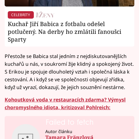
CELEBRITY
Kuchař Jiří Babica z fotbalu odešel
potlučený. Na derby ho zmlátili fanoušci
Sparty
Přestože se Babica stal jedním z nejdiskutovanějších
kuchařů u nás, v soukromí žije klidný a spokojený život.
S Erikou je spojuje dlouholetý vztah i společná láska k
cestování. A i když se ve společnosti objevují zřídka,
když už vyrazí, dokazují, že jejich souznění nestárne.
Kohoutková voda v restauracích zdarma? Výmysl
choromyslného idiota, kritizoval Pohlreich:
Failed to fetch
Autor článku
Tamara Fränzlová