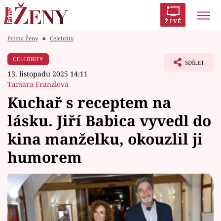
ŽIVĚ
Prima Ženy
■
Celebrity
Trendy:
Polabí
Inspekce
Prostřeno!
AYTO?
CELEBRITY
SDÍLET
Módní alarm
Zrádci
Proměny
13. listopadu 2025 14:11
Tamara Fränzlová
Kuchař s receptem na
lásku. Jiří Babica vyvedl do
Témata
kina manželku, okouzlil ji
Celebrity
humorem
Vztahy
Seriály