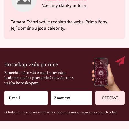
Všechny články autora
Tamara Fränzlová je redaktorka webu Prima ženy.
Její doménou jsou celebrity.
Horoskop vždy po ruce
Zanechte nám váš e-mail a my vám
budeme zasílat pravidelný newsletter s
vaším horoskopem.
ODESLAT
Odesláním formuláře souhlasíte s
podmínkami zpracování osobních údajů