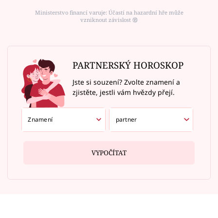
Ministerstvo financí varuje: Účastí na hazardní hře může
vzniknout závislost ⑱
PARTNERSKÝ HOROSKOP
Jste si souzení? Zvolte znamení a
zjistěte, jestli vám hvězdy přejí.
VYPOČÍTAT