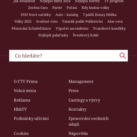
Jak zhubnout
Nejlepší filmy 2024
Nejlepší horory
TV program
Změna času
Partie
Počasí
Kdy budou volby
ZOO Nové začátky
Auto – katalog
7 pádů Honzy Dědka
Volby 2025
Svařené víno
Tatarák podle Pohlreicha
Aloe vera
Pěstování lichořeřišnice
Výpočet ascendentu
Tvarohové knedlíky
Nejlepší palačinky
Švestkový koláč
O FTV Prima
Management
Volná místa
Press
Reklama
Castingy a výzvy
HbbTV
Kontakty
Podmínky užívání
Zpracování osobních
údajů
Cookies
Nápověda