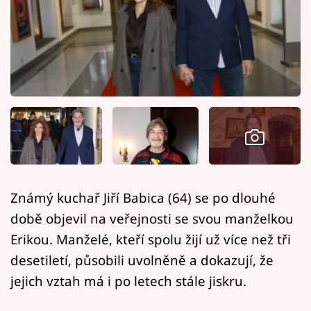
Horoskopy
Sledujte prima+
Filmový festival Karlovy Vary
Pořady
Mámy sobě
Přihlášení
Známý kuchař Jiří Babica (64) se po dlouhé
době objevil na veřejnosti se svou manželkou
Sledujte nás
Erikou. Manželé, kteří spolu žijí už více než tři
desetiletí, působili uvolněně a dokazují, že
jejich vztah má i po letech stále jiskru.