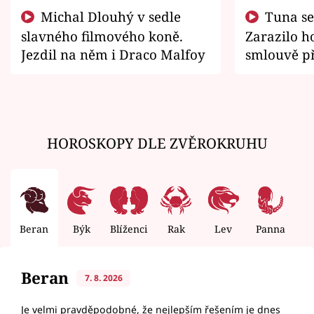
Michal Dlouhý v sedle
Tuna se chtěl vrátit domů.
slavného filmového koně.
Zarazilo ho
Jezdil na něm i Draco Malfoy
smlouvě př
zemřít
HOROSKOPY DLE ZVĚROKRUHU
Beran
Býk
Blíženci
Rak
Lev
Panna
V
Beran
7. 8. 2026
Je velmi pravděpodobné, že nejlepším řešením je dnes