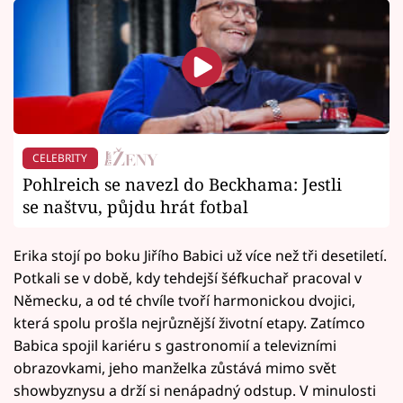
CELEBRITY
Pohlreich se navezl do Beckhama: Jestli
se naštvu, půjdu hrát fotbal
Erika stojí po boku Jiřího Babici už více než tři desetiletí.
Potkali se v době, kdy tehdejší šéfkuchař pracoval v
Německu, a od té chvíle tvoří harmonickou dvojici,
která spolu prošla nejrůznější životní etapy. Zatímco
Babica spojil kariéru s gastronomií a televizními
obrazovkami, jeho manželka zůstává mimo svět
showbyznysu a drží si nenápadný odstup. V minulosti