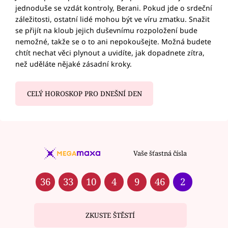
jednoduše se vzdát kontroly, Berani. Pokud jde o srdeční
záležitosti, ostatní lidé mohou být ve víru zmatku. Snažit
se přijít na kloub jejich duševnímu rozpoložení bude
nemožné, takže se o to ani nepokoušejte. Možná budete
chtít nechat věci plynout a uvidíte, jak dopadnete zítra,
než uděláte nějaké zásadní kroky.
CELÝ HOROSKOP PRO DNEŠNÍ DEN
Vaše šťastná čísla
36
33
10
4
9
46
2
ZKUSTE ŠTĚSTÍ