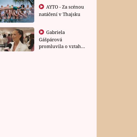
AYTO - Za scénou
natáčení v Thajsku
Gabriela
Gášpárová
promluvila o vztahu
a zakládání rodiny