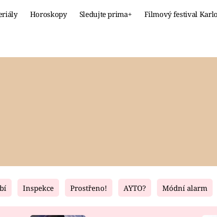
eriály
Horoskopy
Sledujte prima+
Filmový festival Karl
Celebrity
Recept
MÓDA A KRÁSA
HLAVNÍ JÍ
VZTAHY A SEX
SLADKÉ
PRIMA MAMINKA
ZDRAVÉ
bí
Inspekce
Prostřeno!
AYTO?
Módní alarm
Fresh
Living
RECEPTY
BYDLENÍ