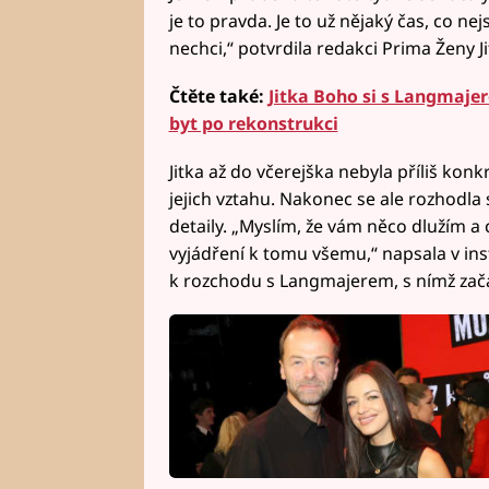
je to pravda. Je to už nějaký čas, co n
nechci,“ potvrdila redakci Prima Ženy Jit
Čtěte také:
Jitka Boho si s Langmajer
byt po rekonstrukci
Jitka až do včerejška nebyla příliš kon
jejich vztahu. Nakonec se ale rozhodla
detaily. „Myslím, že vám něco dlužím a 
vyjádření k tomu všemu,“ napsala v in
k rozchodu s Langmajerem, s nímž zača