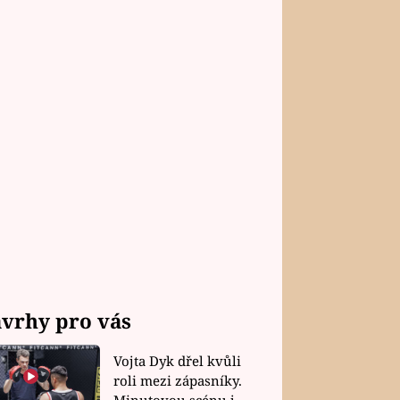
vrhy pro vás
Vojta Dyk dřel kvůli
roli mezi zápasníky.
Minutovou scénu jel