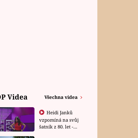
P Videa
Všechna videa
Heidi Janků
vzpomíná na svůj
šatník z 80. let -
Shopaholičky