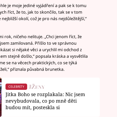
hle je moje jediné vyjádření a pak se k tomu
ch říct, že to, jak to skončilo, tak se v tom
jbližší okolí, což je pro nás nejdůležitější,“
 rok, ničeho nelituje. „Chci jenom říct, že
la jsem zamilovaná. Přišlo to ve správnou
kázat si nějaké věci a urychlil mi odchod z
m stejně došlo,“ popsala kráska a vysvětlila
sme se na věcech praktických, co se týká
želi,“ přiznala půvabná brunetka.
CELEBRITY
Jitka Boho se rozplakala: Nic jsem
nevybudovala, co po mně děti
budou mít, posteskla si