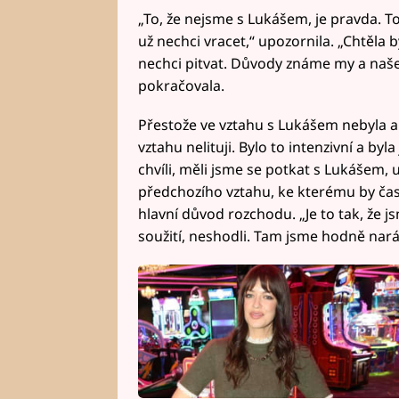
„To, že nejsme s Lukášem, je pravda. To
už nechci vracet,“ upozornila. „Chtěla by
nechci pitvat. Důvody známe my a naše ne
pokračovala.
Přestože ve vztahu s Lukášem nebyla ani
vztahu nelituji. Bylo to intenzivní a by
chvíli, měli jsme se potkat s Lukášem, u
předchozího vztahu, ke kterému by čase
hlavní důvod rozchodu. „Je to tak, že j
soužití, neshodli. Tam jsme hodně nará