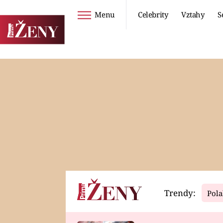
Menu
Celebrity
Vztahy
S
Seriály
Životní styl
ZOO
DIETY A HUBNUTÍ
PROSTŘENO!
CESTOVÁNÍ A
DOVOLENÁ
DUCH
ZDRAVÍ
Trendy:
Pola
Horoskopy
Video
ASTROČLÁNKY
SERIÁLY