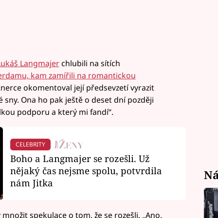
Lukáš Langmajer
chlubili na sítích
erdamu, kam zamířili na romantickou
nerce okomentoval její předsevzetí vyrazit
sny. Ona ho pak ještě o deset dní později
lkou podporu a který mi fandí“.
CELEBRITY
Boho a Langmajer se rozešli. Už
nějaký čas nejsme spolu, potvrdila
Ná
nám Jitka
 množit spekulace o tom, že se rozešli. „Ano,