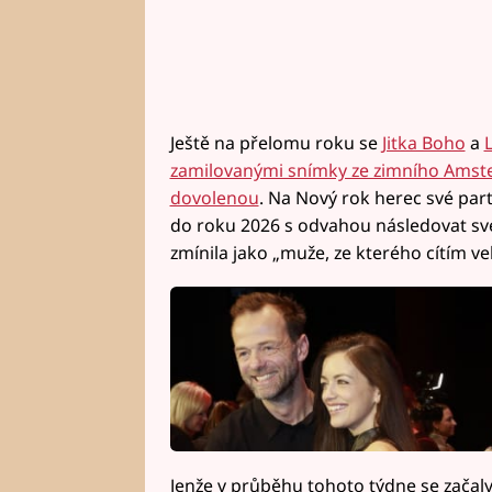
Ještě na přelomu roku se
Jitka Boho
a
zamilovanými snímky ze zimního Amst
dovolenou
. Na Nový rok herec své part
do roku 2026 s odvahou následovat své 
zmínila jako „muže, ze kterého cítím ve
Jenže v průběhu tohoto týdne se začaly