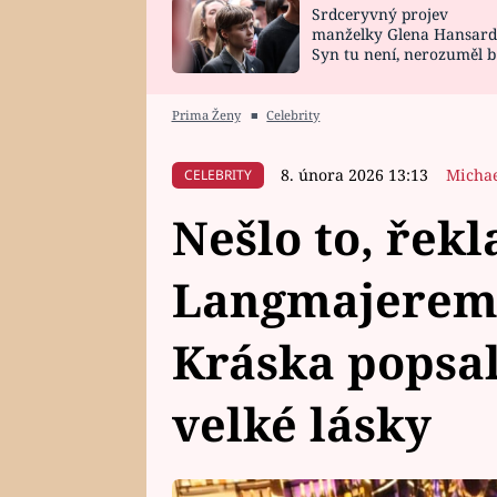
Srdceryvný projev
SNÁŘ
CELEBRITY
manželky Glena Hansard
Syn tu není, nerozuměl b
HOROSKOP NA
VAŘENÍ
tomu, vysvětlila
ROK 2023
Prima Ženy
■
Celebrity
8. února 2026 13:13
Michae
CELEBRITY
Nešlo to, řekl
Langmajerem 
Kráska popsa
velké lásky