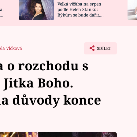
Velká věštba na srpen
NOVINKY
ZAHRADA
a:
podle Helen Stanku:
y
Býkům se bude dařit,
VIDEORECEPTY
DESIGN
Vodnáře čeká jízda
la Vlčková
SDÍLET
a o rozchodu s
Jitka Boho.
la důvody konce