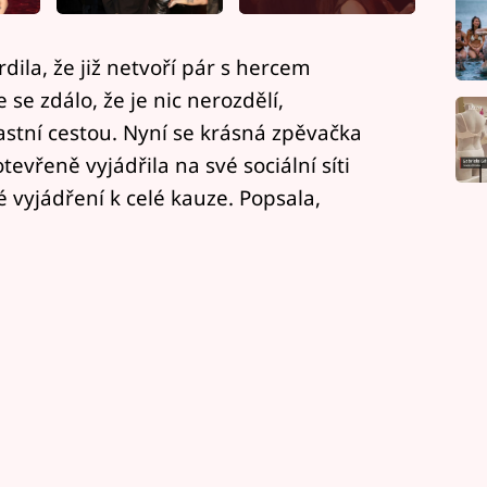
dila, že již netvoří pár s hercem
e zdálo, že je nic nerozdělí,
astní cestou. Nyní se krásná zpěvačka
evřeně vyjádřila na své sociální síti
é vyjádření k celé kauze. Popsala,