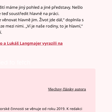
žití máme jiný pohled a jiné představy. Nešlo
e teď soustředit hlavně na práci.
 věnovat hlavně jim. Život jde dál,“ doplnila s
 mezi nimi. „Ví je naše rodiny, to je hlavní,“
.
ho a Lukáš Langmajer vyrazili na
led to fetch
Všechny články autora
rské činnosti se věnuje od roku 2019. K redakci