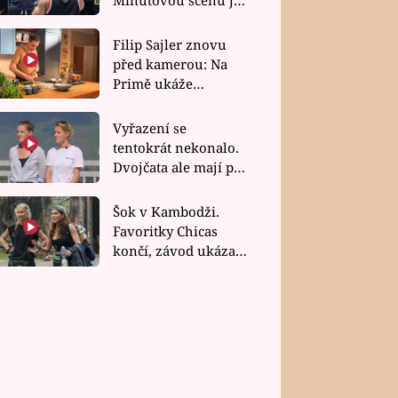
bez dubla
Filip Sajler znovu
před kamerou: Na
Primě ukáže
poctivou kuchyni i
rychlé recepty
Vyřazení se
tentokrát nekonalo.
Dvojčata ale mají po
uzavření třetí etapy
závodu nůž na krku
Šok v Kambodži.
Favoritky Chicas
končí, závod ukázal
svou nejtvrdší tvář