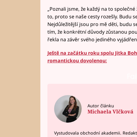
„Poznali jsme, že každý na to společné 
to, proto se naše cesty rozešly. Budu s
Nejdůležitější jsou pro mě děti, budu se
tím, že konkrétní důvody zůstanou pouze
řekla na závěr svého jediného vyjádření
Ještě na začátku roku spolu Jitka Bo
romantickou dovolenou:
Fai
Autor článku
Michaela Vlčková
Vystudovala obchodní akademii. Redakto