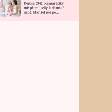
Denisa (34): Kamarádky
mě přemluvily k dámské
jízdě. Manžel mě po
návratu zaskočil