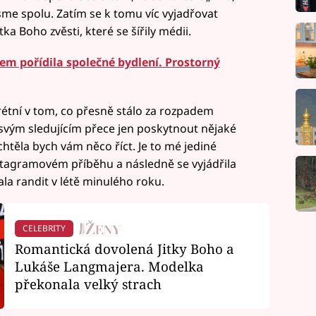
ejsme spolu. Zatím se k tomu víc vyjadřovat
ka Boho zvěsti, které se šířily médii.
em pořídila společné bydlení. Prostorný
krétní v tom, co přesně stálo za rozpadem
 svým sledujícím přece jen poskytnout nějaké
chtěla bych vám něco říct. Je to mé jediné
stagramovém příběhu a následně se vyjádřila
la randit v létě minulého roku.
CELEBRITY
Romantická dovolená Jitky Boho a
Lukáše Langmajera. Modelka
překonala velký strach