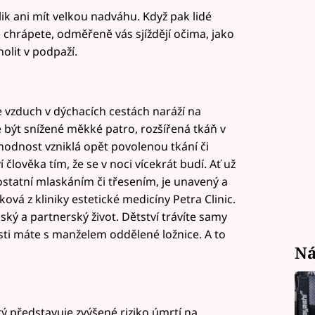
ik ani mít velkou nadváhu. Když pak lidé
itě chrápete, odměřeně vás sjíždějí očima, jako
holit v podpaží.
 vzduch v dýchacích cestách naráží na
 být snížené měkké patro, rozšířená tkáň v
odnost vzniklá opět povolenou tkání či
člověka tím, že se v noci vícekrát budí. Ať už
ostatní mlaskáním či třesením, je unavený a
vá z kliniky estetické medicíny Petra Clinic.
ký a partnerský život. Dětství trávíte samy
sti máte s manželem oddělené ložnice. A to
Ná
ý představuje zvýšené riziko úmrtí na