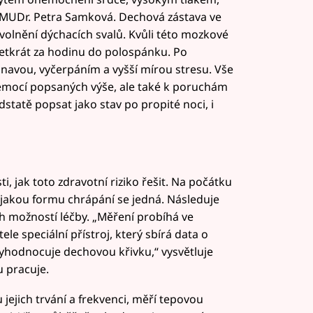
í MUDr. Petra Samková. Dechová zástava ve
uvolnění dýchacích svalů. Kvůli této mozkové
setkrát za hodinu do polospánku. Po
 únavou, vyčerpáním a vyšší mírou stresu. Vše
emocí popsaných výše, ale také k poruchám
dstatě popsat jako stav po propité noci, i
, jak toto zdravotní riziko řešit. Na počátku
o jakou formu chrápání se jedná. Následuje
h možností léčby. „Měření probíhá ve
le speciální přístroj, který sbírá data o
yhodnocuje dechovou křivku,“ vysvětluje
 pracuje.
 jejich trvání a frekvenci, měří tepovou