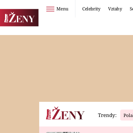
Menu
Celebrity
Vztahy
S
Seriály
Životní styl
ZOO
DIETY A HUBNUTÍ
PROSTŘENO!
CESTOVÁNÍ A
DOVOLENÁ
DUCH
ZDRAVÍ
Trendy:
Pola
Horoskopy
Video
ASTROČLÁNKY
SERIÁLY