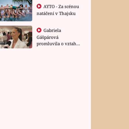
AYTO - Za scénou
natáčení v Thajsku
Gabriela
Gášpárová
promluvila o vztahu
a zakládání rodiny