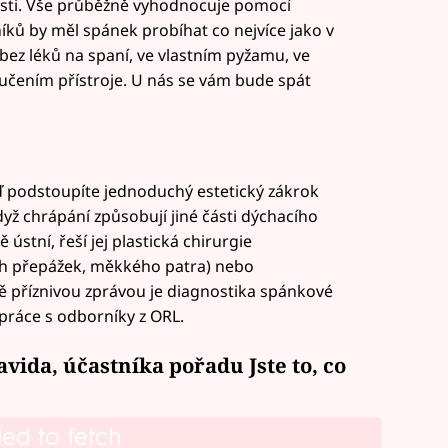
losti. Vše průběžně vyhodnocuje pomocí
íků by měl spánek probíhat co nejvíce jako v
ez léků na spaní, ve vlastním pyžamu, ve
lučením přístroje. U nás se vám bude spát
ď podstoupíte jednoduchý estetický zákrok
yž chrápání způsobují jiné části dýchacího
 ústní, řeší jej plastická chirurgie
ch přepážek, měkkého patra) nebo
 příznivou zprávou je diagnostika spánkové
upráce s odborníky z ORL.
vida, účastníka pořadu Jste to, co
led to fetch