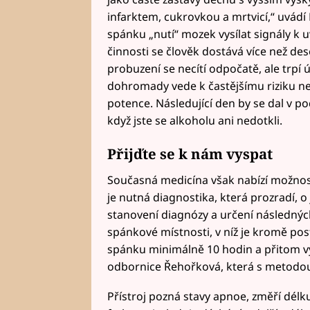
infarktem, cukrovkou a mrtvicí,“ uvád
spánku „nutí“ mozek vysílat signály k 
činnosti se člověk dostává více než de
probuzení se necítí odpočatě, ale trpí
dohromady vede k častějšímu riziku n
potence. Následující den by se dal v po
když jste se alkoholu ani nedotkli.
Přijďte se k nám vyspat
Současná medicína však nabízí možnosti
je nutná diagnostika, která prozradí, 
stanovení diagnózy a určení následnýc
spánkové místnosti, v níž je kromě poste
spánku minimálně 10 hodin a přitom v
odbornice Řehořková, která s metodou
Přístroj pozná stavy apnoe, změří délku