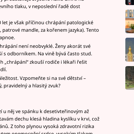
evního tlaku, v neposlední řadě dost
let je však příčinou chrápání patologické
, patrové mandle, za kořenem jazyka). Tento
 apnoe.
chrápání není neobvyklé. Ženy akorát své
 s odborníkem. Na vině bývá často stud.
 „chrápání“ zkouší rodiče i lékaři řešit
lí.
ležitost. Vzpomeňte si na své dětství –
, pravidelný a hlasitý zvuk?
í u něj ve spánku k desetivteřinovým až
vám dechu klesá hladina kyslíku v krvi, což
nů. Z toho plynou vysoká zdravotní rizika
skytem onemocnění srdce, vysokým tlakem,