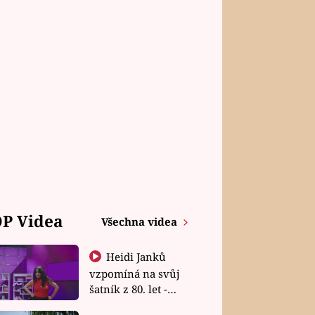
P Videa
Všechna videa
Heidi Janků
vzpomíná na svůj
šatník z 80. let -
Shopaholičky