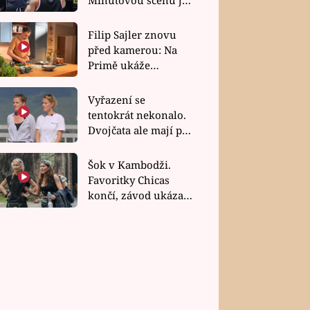
bez dubla
Filip Sajler znovu
před kamerou: Na
Primě ukáže
poctivou kuchyni i
rychlé recepty
Vyřazení se
tentokrát nekonalo.
Dvojčata ale mají po
uzavření třetí etapy
závodu nůž na krku
Šok v Kambodži.
Favoritky Chicas
končí, závod ukázal
svou nejtvrdší tvář