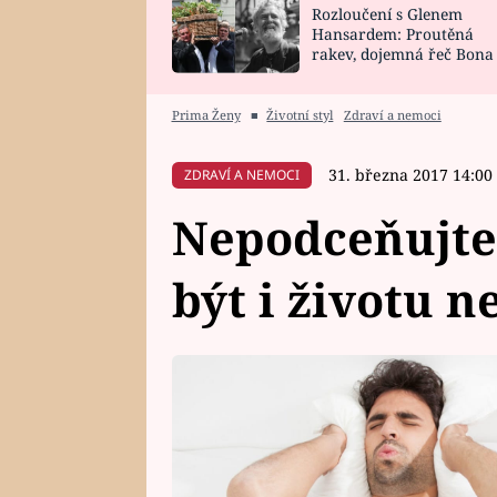
Rozloučení s Glenem
SNÁŘ
CELEBRITY
Hansardem: Proutěná
rakev, dojemná řeč Bona
HOROSKOP NA
VAŘENÍ
zpěv Irglové s Vedderem
ROK 2023
Prima Ženy
■
Životní styl
Zdraví a nemoci
31. března 2017 14:00
ZDRAVÍ A NEMOCI
Nepodceňujte
být i životu 