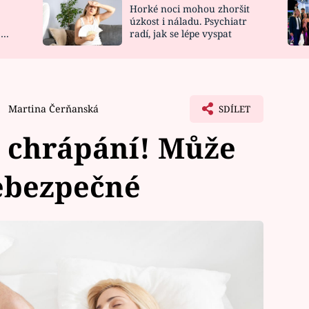
Horké noci mohou zhoršit
NOVINKY
ZAHRADA
úzkost i náladu. Psychiatr
 a
radí, jak se lépe vyspat
VIDEORECEPTY
DESIGN
Martina Čerňanská
SDÍLET
 chrápání! Může
nebezpečné