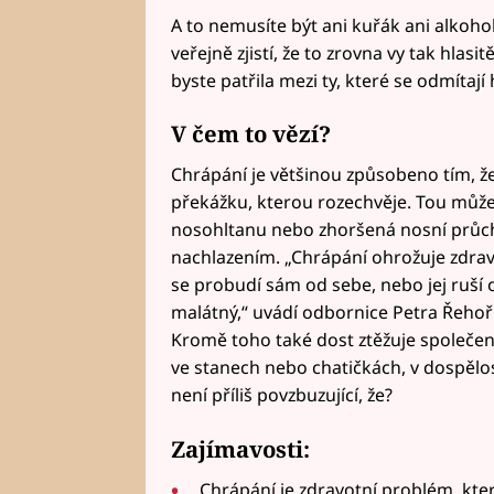
A to nemusíte být ani kuřák ani alkohol
veřejně zjistí, že to zrovna vy tak hlas
byste patřila mezi ty, které se odmítají 
V čem to vězí?
Chrápání je většinou způsobeno tím, že
překážku, kterou rozechvěje. Tou může
nosohltanu nebo zhoršená nosní průch
nachlazením. „Chrápání ohrožuje zdraví 
se probudí sám od sebe, nebo jej ruší 
malátný,“ uvádí odbornice Petra Řehořko
Kromě toho také dost ztěžuje společens
ve stanech nebo chatičkách, v dospělo
není příliš povzbuzující, že?
Zajímavosti:
Chrápání je zdravotní problém, kter