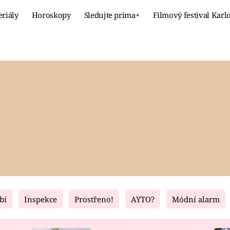
eriály
Horoskopy
Sledujte prima+
Filmový festival Karl
Celebrity
Recept
MÓDA A KRÁSA
HLAVNÍ JÍ
VZTAHY A SEX
SLADKÉ
PRIMA MAMINKA
ZDRAVÉ
bí
Inspekce
Prostřeno!
AYTO?
Módní alarm
Fresh
Living
RECEPTY
BYDLENÍ