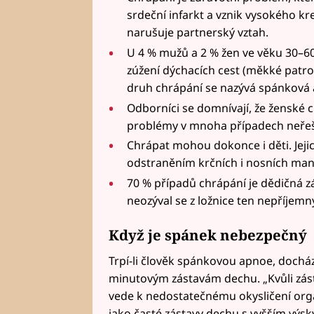
srdeční infarkt a vznik vysokého kr
narušuje partnerský vztah.
U 4 % mužů a 2 % žen ve věku 30–60 
zúžení dýchacích cest (měkké patro
druh chrápání se nazývá spánková
Odborníci se domnívají, že ženské 
problémy v mnoha případech neřeší
Chrápat mohou dokonce i děti. Jejich
odstraněním krčních i nosních mand
70 % případů chrápání je dědičná zá
neozýval se z ložnice ten nepříjemný
Když je spánek nebezpečný
Trpí-li člověk spánkovou apnoe, docház
minutovým zástavám dechu. „Kvůli zásta
vede k nedostatečnému okysličení orgá
jako časté zástavy dechu s vyšším vý