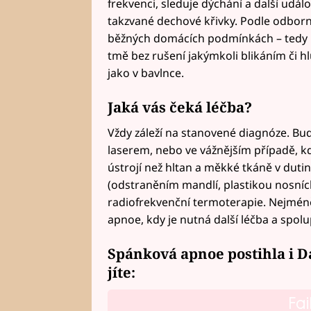
frekvenci, sleduje dýchání a další udá
takzvané dechové křivky. Podle odborn
běžných domácích podmínkách – tedy b
tmě bez rušení jakýmkoli blikáním či h
jako v bavlnce.
Jaká vás čeká léčba?
Vždy záleží na stanovené diagnóze. Bu
laserem, nebo ve vážnějším případě, kd
ústrojí než hltan a měkké tkáně v dutině
(odstraněním mandlí, plastikou nosní
radiofrekvenční termoterapie. Nejméně
apnoe, kdy je nutná další léčba a spol
Spánková apnoe postihla i Da
jíte:
Fai