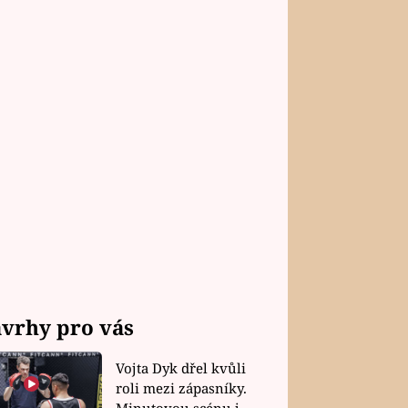
vrhy pro vás
Vojta Dyk dřel kvůli
roli mezi zápasníky.
Minutovou scénu jel