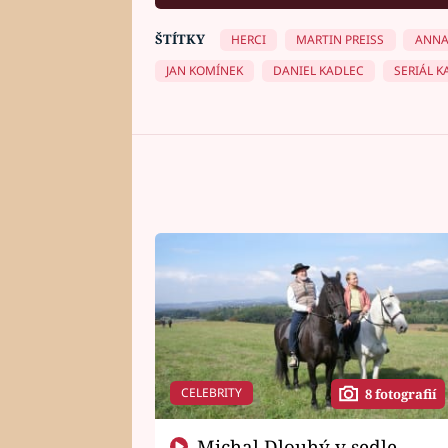
ŠTÍTKY
HERCI
MARTIN PREISS
ANNA
JAN KOMÍNEK
DANIEL KADLEC
SERIÁL 
CELEBRITY
8 fotografií
Michal Dlouhý v sedle