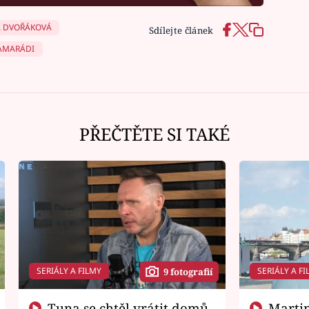
 DVOŘÁKOVÁ
Sdílejte článek
KAMARÁDI
PŘEČTĚTE SI TAKÉ
SERIÁLY A FILMY
SERIÁLY A FI
9 fotografií
Tuna se chtěl vrátit domů.
Martin Písařík jako