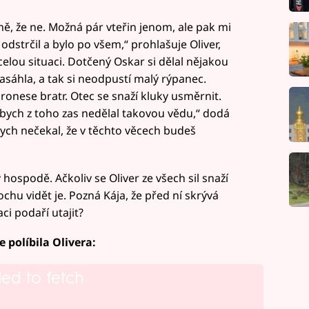
mě, že ne. Možná pár vteřin jenom, ale pak mi
 odstrčil a bylo po všem,“ prohlašuje Oliver,
 celou situaci. Dotčený Oskar si dělal nějakou
zasáhla, a tak si neodpustí malý rýpanec.
ronese bratr. Otec se snaží kluky usměrnit.
ak bych z toho zas nedělal takovou vědu,“ dodá
ych nečekal, že v těchto věcech budeš
 hospodě. Ačkoliv se Oliver ze všech sil snaží
chu vidět je. Pozná Kája, že před ní skrývá
ci podaří utajit?
 políbila Olivera:
led to fetch