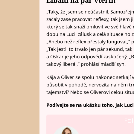
Líbání na pár vteřin
„Taky, že jsem se neúčastnil. Samozřej
začaly zase pracovat reflexy, tak jsem ji
který se tak snaží omluvit ve své hlavě
dobu na Lucii zálusk a celá situace ho 
„Anebo než reflex přestaly fungovat,“ p
„Tak jestli to trvalo jen pár sekund, t
a Oskar je jeho odpovědí zaskočený. „B
takový liberál,“ prohlásí mladší syn.
Kája a Oliver se spolu nakonec setkají v
působit v pohodě, nervozita na něm tro
tajemství? Nebo se Oliverovi celou situa
Podívejte se na ukázku toho, jak Lucie
Fai