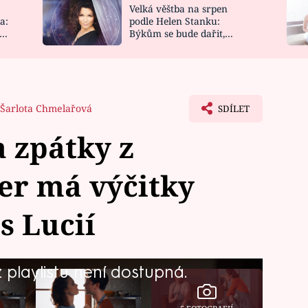
Velká věštba na srpen
NOVINKY
ZAHRADA
a:
podle Helen Stanku:
y
Býkům se bude dařit,
VIDEORECEPTY
DESIGN
Vodnáře čeká jízda
Šarlota Chmelařová
SDÍLET
a zpátky z
er má výčitky
s Lucií
playlistu není dostupná.