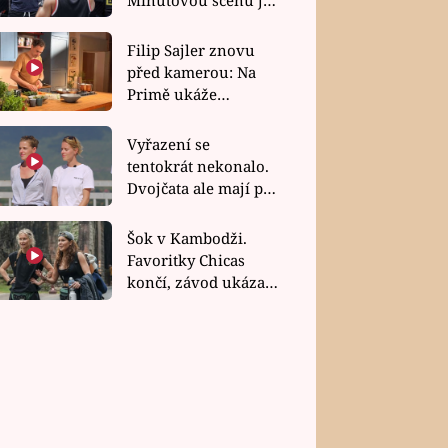
bez dubla
Filip Sajler znovu
před kamerou: Na
Primě ukáže
poctivou kuchyni i
rychlé recepty
Vyřazení se
tentokrát nekonalo.
Dvojčata ale mají po
uzavření třetí etapy
závodu nůž na krku
Šok v Kambodži.
Favoritky Chicas
končí, závod ukázal
svou nejtvrdší tvář