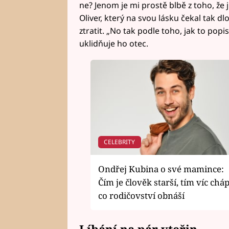
ne? Jenom je mi prostě blbě z toho, že 
Oliver, který na svou lásku čekal tak dl
ztratit. „No tak podle toho, jak to popis
uklidňuje ho otec.
CELEBRITY
Ondřej Kubina o své mamince:
Čím je člověk starší, tím víc cháp
co rodičovství obnáší