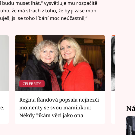
jí budu muset lhát,“ vysvětluje mu rozpačitě
ouho, že má strach z toho, že by ji zase mohl
uješ, jsi se toho líbání moc neúčastnil,“
CELEBRITY
SERIÁLY 
Regina Řandová popsala nejhezčí
UKONČE
Ná
e,
momenty se svou maminkou:
herce! 
Někdy říkám věci jako ona
máte m