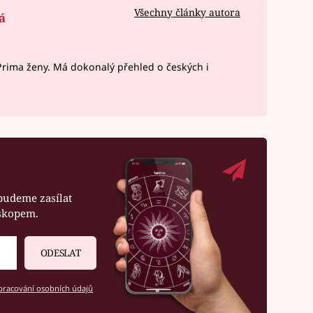
Všechny články autora
á
rima ženy. Má dokonalý přehled o českých i
budeme zasílat
oskopem.
ODESLAT
racování osobních údajů