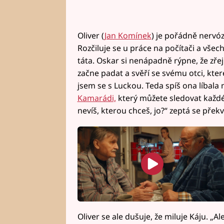
Oliver (
Jan Komínek
) je pořádně nervózn
Rozčiluje se u práce na počítači a všech
táta. Oskar si nenápadně rýpne, že zře
začne padat a svěří se svému otci, kter
jsem se s Luckou. Teda spíš ona líbala 
Kamarádi,
který můžete sledovat každé ú
nevíš, kterou chceš, jo?“ zeptá se přek
Oliver se ale dušuje, že miluje Káju. „Ale