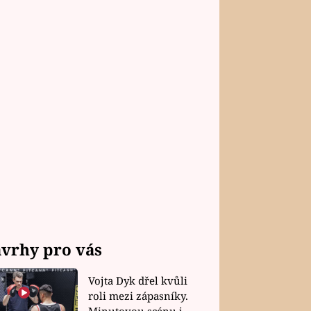
A FILMY
NO! Kamarádi mění
vrhy pro vás
Novou hvězdu seriálu
ožná doma
Vojta Dyk dřel kvůli
roli mezi zápasníky.
Minutovou scénu jel