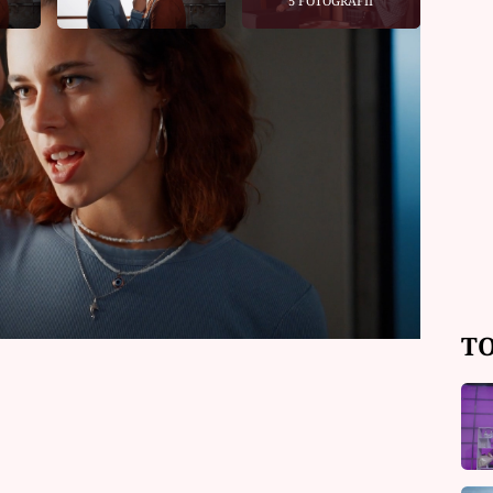
5 FOTOGRAFIÍ
ě vrátila domů z Ameriky. Oliver (Jan
íšené pocity. Na jednu stranu se na
ou stranu ho trápí pocit viny…
TO