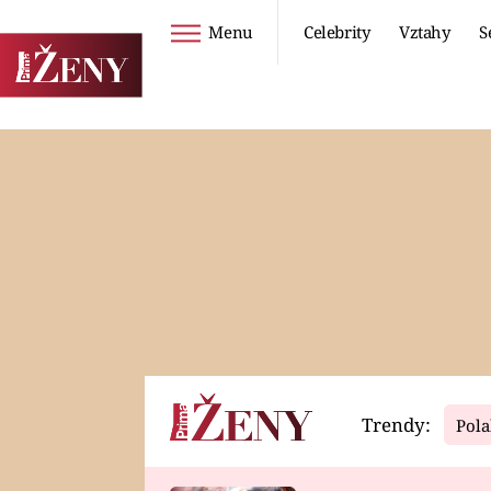
Menu
Celebrity
Vztahy
S
Seriály
Životní styl
ZOO
DIETY A HUBNUTÍ
PROSTŘENO!
CESTOVÁNÍ A
DOVOLENÁ
DUCH
ZDRAVÍ
Trendy:
Pola
Horoskopy
Video
ASTROČLÁNKY
SERIÁLY