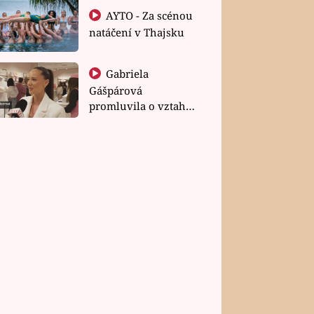
AYTO - Za scénou
natáčení v Thajsku
Gabriela
Gášpárová
promluvila o vztahu
a zakládání rodiny