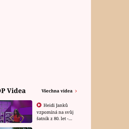
P Videa
Všechna videa
Heidi Janků
vzpomíná na svůj
šatník z 80. let -
Shopaholičky