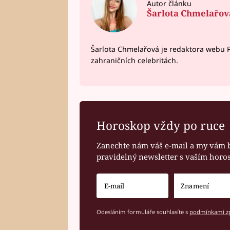
Autor článku
Šarlota Chmelařov
Šarlota Chmelařová je redaktora webu P
zahraničních celebritách.
Horoskop vždy po ruce
Zanechte nám váš e-mail a my vám 
pravidelný newsletter s vaším hor
Odesláním formuláře souhlasíte s
podmínkami zp