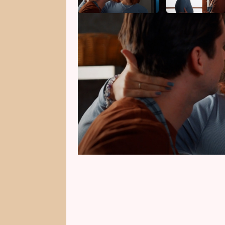
Kája (Anna Dvořáková) se konečn
Komínek) má z jejího návratu sm
svou lásku strašně těší, na druh