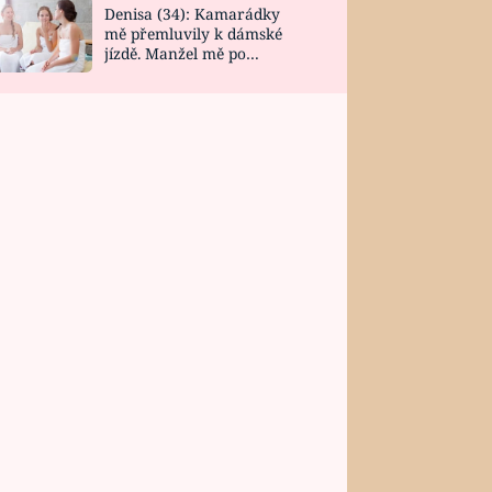
Denisa (34): Kamarádky
mě přemluvily k dámské
jízdě. Manžel mě po
návratu zaskočil