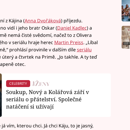
í z Kájina (
Anna Dvořáková
) příjezdu.
no vidí i jeho bratr Oskar (
Daniel Kadlec
) a
jmě nemá čisté svědomí, načež to z Olivera
ého v seriálu hraje herec
Martin Preiss
. „Líbal
mě,“ prohlásí provinile v dalším díle
seriálu
terý a čtvrtek na Primě. „Jo takhle. A ty teď
vapeně otec.
CELEBRITY
Soukup, Nový a Kolářová září v
seriálu o přátelství. Společné
natáčení si užívají
 já vím, kterou chci. Já chci Káju, to je jasný,