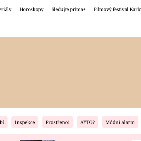
eriály
Horoskopy
Sledujte prima+
Filmový festival Karl
Celebrity
Recept
MÓDA A KRÁSA
HLAVNÍ JÍ
VZTAHY A SEX
SLADKÉ
PRIMA MAMINKA
ZDRAVÉ
bí
Inspekce
Prostřeno!
AYTO?
Módní alarm
Fresh
Living
RECEPTY
BYDLENÍ