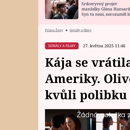
Srdceryvný projev
SNÁŘ
CELEBRITY
manželky Glena Hansard
Syn tu není, nerozuměl b
HOROSKOP NA
VAŘENÍ
tomu, vysvětlila
ROK 2023
Prima Ženy
■
Seriály a filmy
27. května 2025 11:46
SERIÁLY A FILMY
Kája se vrátil
Ameriky. Oliv
kvůli polibku 
Žádná položka z 