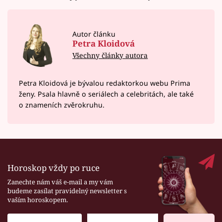
Autor článku
Petra Kloidová
Všechny články autora
Petra Kloidová je bývalou redaktorkou webu Prima
ženy. Psala hlavně o seriálech a celebritách, ale také
o znameních zvěrokruhu.
Horoskop vždy po ruce
Zanechte nám váš e-mail a my vám
budeme zasílat pravidelný newsletter s
vaším horoskopem.