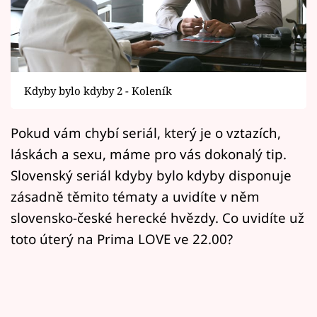
Horoskopy
Sledujte prima+
Filmový festival Karlovy Vary
Kdyby bylo kdyby 2 - Koleník
Pořady
Pokud vám chybí seriál, který je o vztazích,
Mámy sobě
láskách a sexu, máme pro vás dokonalý tip.
Slovenský seriál kdyby bylo kdyby disponuje
Přihlášení
zásadně těmito tématy a uvidíte v něm
slovensko-české herecké hvězdy. Co uvidíte už
toto úterý na Prima LOVE ve 22.00?
Sledujte nás