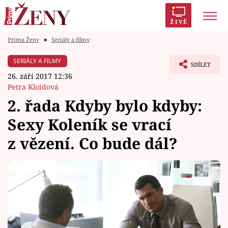
ŽIVĚ
Prima Ženy
■
Seriály a filmy
Trendy:
Polabí
Inspekce
Prostřeno!
AYTO?
SERIÁLY A FILMY
SDÍLET
Módní alarm
Zrádci
Proměny
26. září 2017 12:36
Petra Kloidová
2. řada Kdyby bylo kdyby:
Sexy Koleník se vrací
Témata
z vězení. Co bude dál?
Celebrity
Vztahy
Seriály