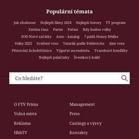
Populární témata
Jak zhubnout
Nejlepší filmy 2024
Nejlepší horory
TV program
Změna času
Partie
Počasí
Kdy budou volby
ZOO Nové začátky
Auto – katalog
7 pádů Honzy Dědka
Volby 2025
Svařené víno
Tatarák podle Pohlreicha
Aloe vera
Pěstování lichořeřišnice
Výpočet ascendentu
Tvarohové knedlíky
Nejlepší palačinky
Švestkový koláč
O FTV Prima
Management
Volná místa
Press
Reklama
Castingy a výzvy
HbbTV
Kontakty