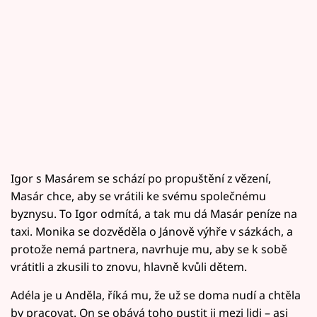
Igor s Masárem se schází po propuštění z vězení,
Masár chce, aby se vrátili ke svému společnému
byznysu. To Igor odmítá, a tak mu dá Masár peníze na
taxi. Monika se dozvěděla o Jánově výhře v sázkách, a
protože nemá partnera, navrhuje mu, aby se k sobě
vrátitli a zkusili to znovu, hlavně kvůli dětem.
Adéla je u Anděla, říká mu, že už se doma nudí a chtěla
by pracovat. On se obává toho pustit ji mezi lidi – asi