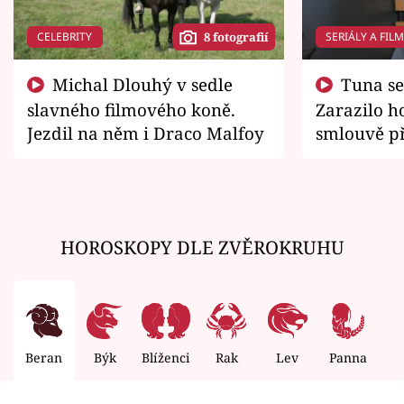
CELEBRITY
SERIÁLY A FIL
8 fotografií
Michal Dlouhý v sedle
Tuna se chtěl vrátit domů.
slavného filmového koně.
Zarazilo ho
Jezdil na něm i Draco Malfoy
smlouvě př
zemřít
HOROSKOPY DLE ZVĚROKRUHU
Beran
Býk
Blíženci
Rak
Lev
Panna
V