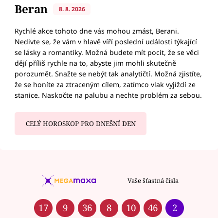
Beran
8. 8. 2026
Rychlé akce tohoto dne vás mohou zmást, Berani.
Nedivte se, že vám v hlavě víří poslední události týkající
se lásky a romantiky. Možná budete mít pocit, že se věci
dějí příliš rychle na to, abyste jim mohli skutečně
porozumět. Snažte se nebýt tak analytičtí. Možná zjistíte,
že se honíte za ztraceným cílem, zatímco vlak vyjíždí ze
stanice. Naskočte na palubu a nechte problém za sebou.
CELÝ HOROSKOP PRO DNEŠNÍ DEN
Vaše šťastná čísla
17
9
36
8
10
46
2