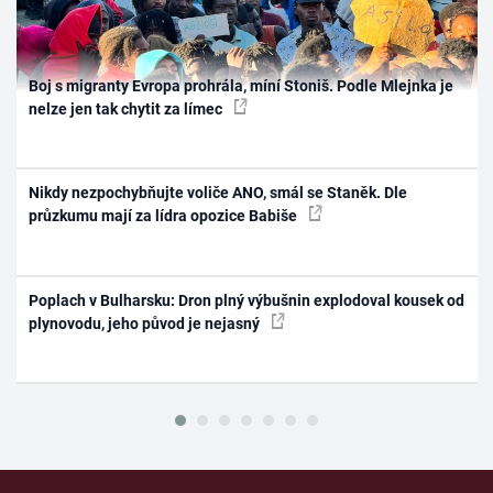
Boj s migranty Evropa prohrála, míní Stoniš. Podle Mlejnka je
nelze jen tak chytit za límec
Nikdy nezpochybňujte voliče ANO, smál se Staněk. Dle
průzkumu mají za lídra opozice Babiše
Poplach v Bulharsku: Dron plný výbušnin explodoval kousek od
plynovodu, jeho původ je nejasný