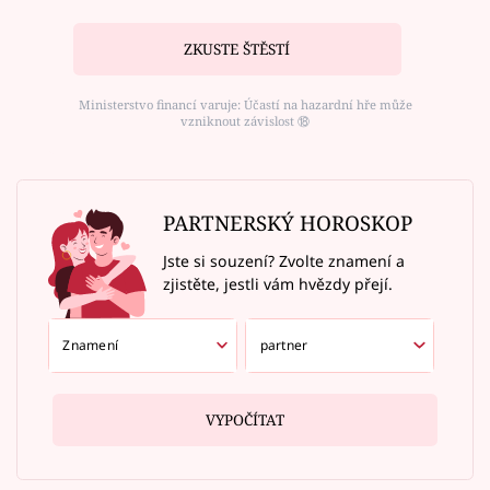
ZKUSTE ŠTĚSTÍ
Ministerstvo financí varuje: Účastí na hazardní hře může
vzniknout závislost ⑱
PARTNERSKÝ HOROSKOP
Jste si souzení? Zvolte znamení a
zjistěte, jestli vám hvězdy přejí.
VYPOČÍTAT