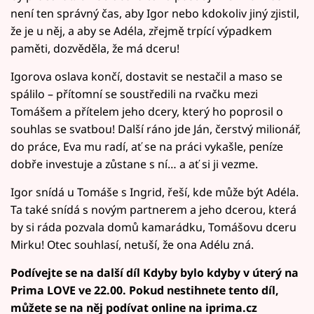
není ten správný čas, aby Igor nebo kdokoliv jiný zjistil,
že je u něj, a aby se Adéla, zřejmě trpící výpadkem
paměti, dozvěděla, že má dceru!
Igorova oslava končí, dostavit se nestačil a maso se
spálilo – přítomní se soustředili na rvačku mezi
Tomášem a přítelem jeho dcery, který ho poprosil o
souhlas se svatbou! Další ráno jde Ján, čerstvý milionář,
do práce, Eva mu radí, ať se na práci vykašle, peníze
dobře investuje a zůstane s ní… a ať si ji vezme.
Igor snídá u Tomáše s Ingrid, řeší, kde může být Adéla.
Ta také snídá s novým partnerem a jeho dcerou, která
by si ráda pozvala domů kamarádku, Tomášovu dceru
Mirku! Otec souhlasí, netuší, že ona Adélu zná.
Podívejte se na další díl Kdyby bylo kdyby v úterý na
Prima LOVE ve 22.00. Pokud nestihnete tento díl,
můžete se na něj podívat online na iprima.cz