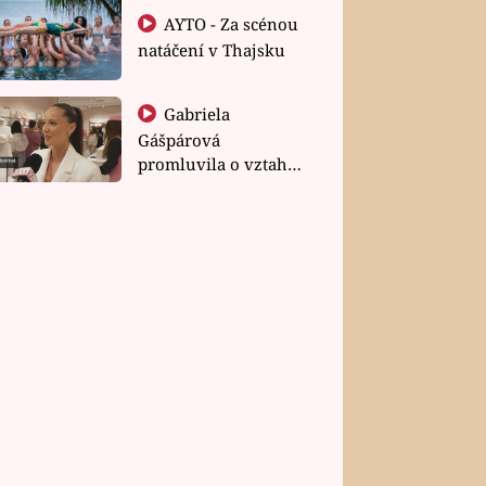
AYTO - Za scénou
natáčení v Thajsku
Gabriela
Gášpárová
promluvila o vztahu
a zakládání rodiny