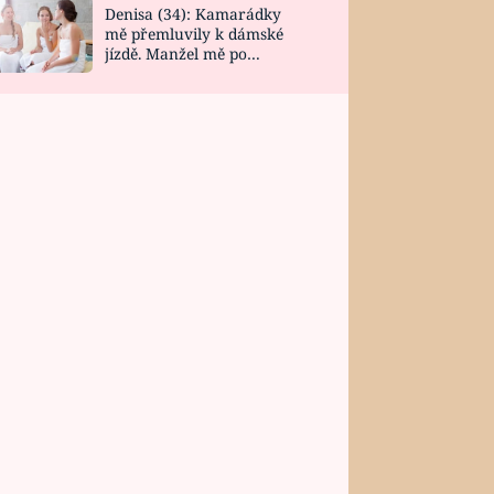
Denisa (34): Kamarádky
mě přemluvily k dámské
jízdě. Manžel mě po
návratu zaskočil