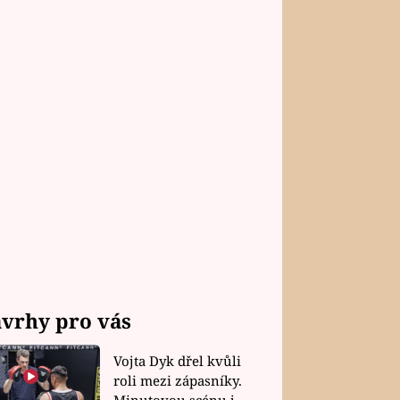
vrhy pro vás
Vojta Dyk dřel kvůli
roli mezi zápasníky.
Minutovou scénu jel