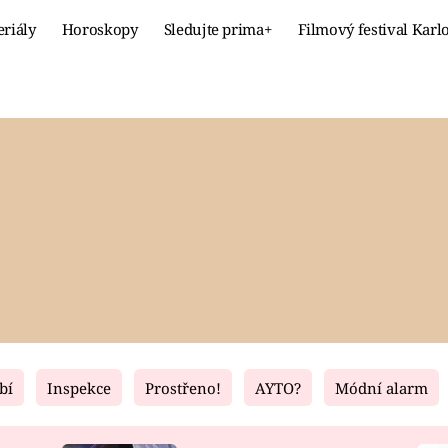
eriály
Horoskopy
Sledujte prima+
Filmový festival Karl
Celebrity
Recept
MÓDA A KRÁSA
HLAVNÍ JÍ
VZTAHY A SEX
SLADKÉ
PRIMA MAMINKA
ZDRAVÉ
bí
Inspekce
Prostřeno!
AYTO?
Módní alarm
Fresh
Living
RECEPTY
BYDLENÍ