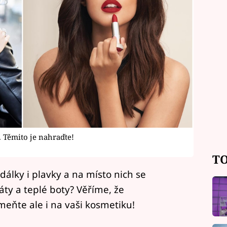
. Těmito je nahraďte!
TO
ndálky i plavky a na místo nich se
báty a teplé boty? Věříme, že
eňte ale i na vaši kosmetiku!