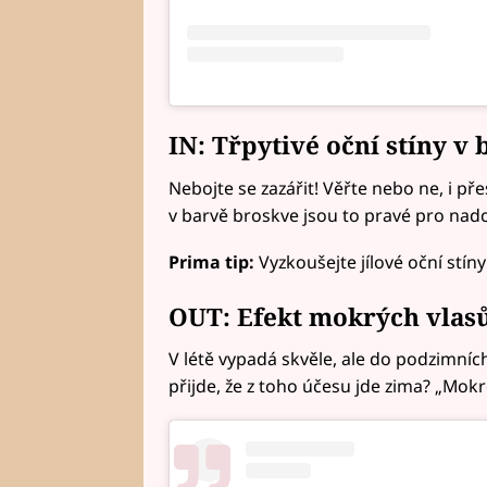
IN: Třpytivé oční stíny 
Nebojte se zazářit! Věřte nebo ne, i př
v barvě broskve jsou to pravé pro nadc
Prima tip:
Vyzkoušejte jílové oční stí
OUT: Efekt mokrých vlas
V létě vypadá skvěle, ale do podzimníc
přijde, že z toho účesu jde zima? „Mok