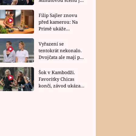
bez dubla
Filip Sajler znovu
před kamerou: Na
Primě ukáže
poctivou kuchyni i
rychlé recepty
Vyřazení se
tentokrát nekonalo.
Dvojčata ale mají po
uzavření třetí etapy
závodu nůž na krku
Šok v Kambodži.
Favoritky Chicas
končí, závod ukázal
svou nejtvrdší tvář