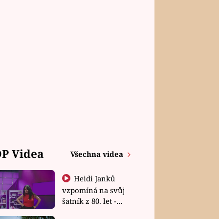
P Videa
Všechna videa
Heidi Janků
vzpomíná na svůj
šatník z 80. let -
Shopaholičky