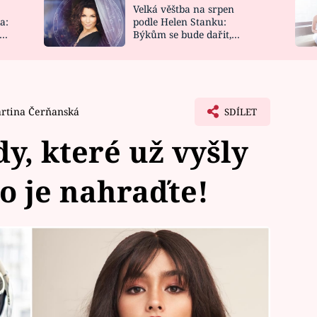
Velká věštba na srpen
NOVINKY
ZAHRADA
a:
podle Helen Stanku:
y
Býkům se bude dařit,
VIDEORECEPTY
DESIGN
Vodnáře čeká jízda
rtina Čerňanská
SDÍLET
y, které už vyšly
o je nahraďte!