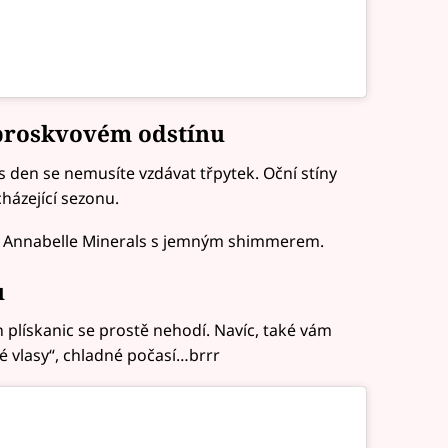
v broskvovém odstínu
es den se nemusíte vzdávat třpytek. Oční stíny
házející sezonu.
ny Annabelle Minerals s jemným shimmerem.
ů
h plískanic se prostě nehodí. Navíc, také vám
ré vlasy“, chladné počasí…brrr