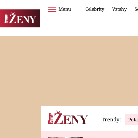
Menu
Celebrity
Vztahy
S
Seriály
Životní styl
ZOO
DIETY A HUBNUTÍ
PROSTŘENO!
CESTOVÁNÍ A
DOVOLENÁ
DUCH
ZDRAVÍ
Trendy:
Pola
Horoskopy
Video
ASTROČLÁNKY
SERIÁLY