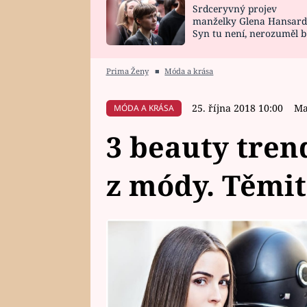
Srdceryvný projev
SNÁŘ
CELEBRITY
manželky Glena Hansard
Syn tu není, nerozuměl b
HOROSKOP NA
VAŘENÍ
tomu, vysvětlila
ROK 2023
Prima Ženy
■
Móda a krása
25. října 2018 10:00
Ma
MÓDA A KRÁSA
3 beauty trend
z módy. Těmit